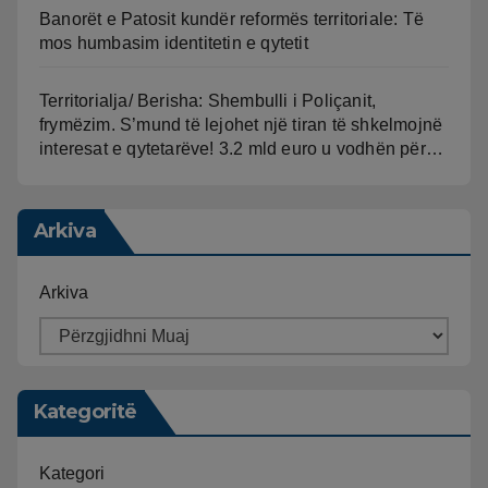
Banorët e Patosit kundër reformës territoriale: Të
mos humbasim identitetin e qytetit
Territorialja/ Berisha: Shembulli i Poliçanit,
frymëzim. S’mund të lejohet një tiran të shkelmojnë
interesat e qytetarëve! 3.2 mld euro u vodhën për…
Arkiva
Arkiva
Kategoritë
Kategori