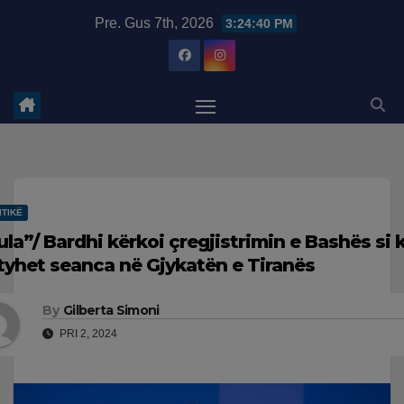
Skip
modal-check
Pre. Gus 7th, 2026
3:24:40 PM
to
content
ITIKË
ula”/ Bardhi kërkoi çregjistrimin e Bashës si k
tyhet seanca në Gjykatën e Tiranës
By
Gilberta Simoni
PRI 2, 2024