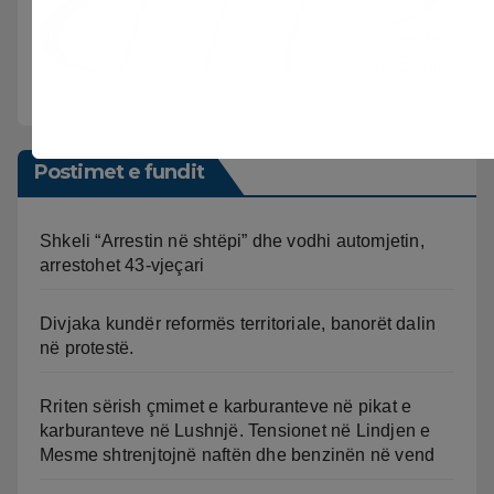
Postimet e fundit
Shkeli “Arrestin në shtëpi” dhe vodhi automjetin,
arrestohet 43-vjeçari
Divjaka kundër reformës territoriale, banorët dalin
në protestë.
Rriten sërish çmimet e karburanteve në pikat e
karburanteve në Lushnjë. Tensionet në Lindjen e
Mesme shtrenjtojnë naftën dhe benzinën në vend