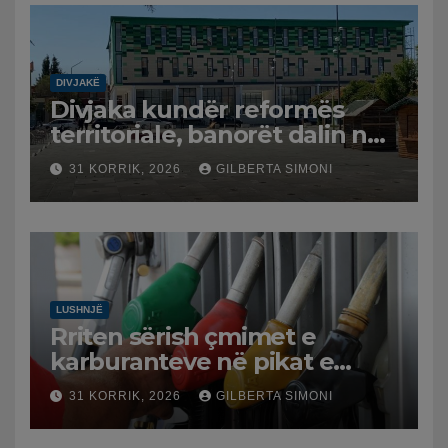
DIVJAKË
Divjaka kundër reformës
territoriale, banorët dalin në
protestë.
31 KORRIK, 2026
GILBERTA SIMONI
LUSHNJË
Rriten sërish çmimet e
karburanteve në pikat e
karburanteve në Lushnjë.
31 KORRIK, 2026
GILBERTA SIMONI
Tensionet në Lindjen e
Mesme shtrenjtojnë naftën