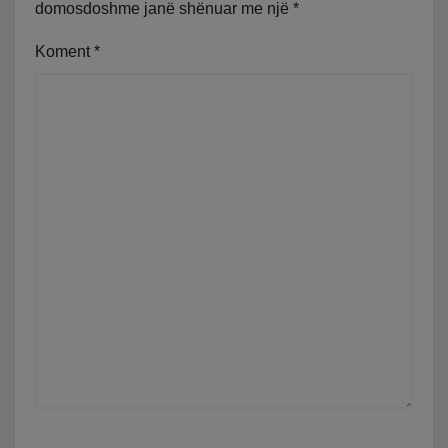
domosdoshme janë shënuar me një
*
Koment
*