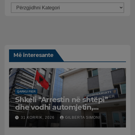
Më interesante
QARKU FIER
Shkeli “Arrestin në shtëpi”
dhe vodhi automjetin,
arrestohet 43-vjeçari
31 KORRIK, 2026
GILBERTA SIMONI