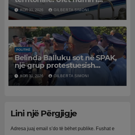
bashkive nga 61 në 46
KOR 31, 2026
GILBERTA SIMONI
POLITIKË
Belinda Balluku sot në SPAK,
një grup protestuesish
grumbullohen para
KOR 31, 2026
GILBERTA SIMONI
Prokurorisë së Posaçme
Lini një Përgjigje
Adresa juaj email s’do të bëhet publike.
Fushat e