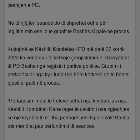
çështjen e PD.
Në të njëjtën seancë do të shprehet edhe për
legjitimimin ose jo të grupit të Bashës si palë në proces.
Kujtojmë se Këshilli Kombëtar i PD më datë 27 korrik
2023 ka vendosur të kërkojë çregjistrimin e ish kryetarit
të PD Basha nga regjistri i partive politike. Grupimi i
përfaqësuar nga ky i fundit ka bërë kërkesë që të bëhet
pjesë si palë në proces.
“Përfaqësimi ndaj të tretëve bëhet nga kryetari, as nga
Këshilli Kombëtar. Kanë tagër të caktimit ose zgjedhjes
së një kryetari të ri”, tha përfaqësuesi ligjor i zotit Basha
për mendiat pas përfundimit të seancës.