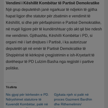
Vendimi i Këshillit Kombëtar të Partisë Demokratike
Një grup deputetësh janë ngarkuar të ndjekin të gjitha
hapat ligjor dhe statutor për zbatimin e vendimit të
Këshillit, si dhe për përfaqësimin e Partisë Demokratike,
në rrugë ligjore për të kundërshtuar çdo akt që bie ndesh
me vendimin. Gjithashtu, Këshilli Kombëtar i PD, si
organi më i lart drejtues i Partisë, i ka autorizuar
deputetët që në emër të Partisë Demokratike të
Shqipërisë të kërkojnë çregjistrimin e ish-Kryetarit të
dorëhequr të PD Lulzim Basha nga regjistri i partive
politike.
Të afërta
Nis gjyqi për kërkesën e PD.
Gjykata njeh si palë në
Ndryshimet statutore të
proces Gazment Bardhin
Kuvendit Kombëtar, palë në
dhe Rithemelimin/