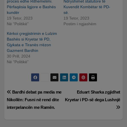
proces edhe Rithemelimi.
Ndryshimet statutore të
Përfaqësia ligjore e Bashës
Kuvendit Kombëtar të PD-
kundër
së.
19 Tetor, 2023
19 Tetor, 2023
Në “Politikë”
Postim i ngjashëm
Kërkoi çregjistrimin e Lulzim
Bashës si Kryetar të PD,
Gjykata e Tiranës rrëzon
Gazment Bardhin
30 Prill, 2024
Në “Politikë”
Lëvizje
Bardhi debat pa media me
Eduart Sharka zgjidhet
Nikollën: Fusni në rend dite
Kryetar i PD-së dega Lushnjë
te
interpelancën me Ramën.
postimet