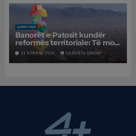
dhe benzinën në vend
QARKU FIER
Banorët e Patosit kundër
reformës territoriale: Të mos
humbasim identitetin e
31 KORRIK, 2026
GILBERTA SIMONI
qytetit