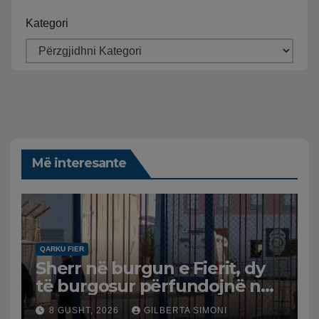
Kategori
Më interesante
QARKU FIER
Sherr në burgun e Fierit, dy
të burgosur përfundojnë në
spital
8 GUSHT, 2026
GILBERTA SIMONI