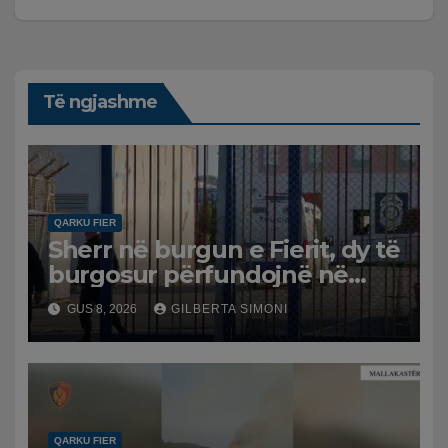
Të ngjashme
QARKU FIER
Sherr në burgun e Fierit, dy të
burgosur përfundojnë në
spital
GUS 8, 2026
GILBERTA SIMONI
QARKU FIER