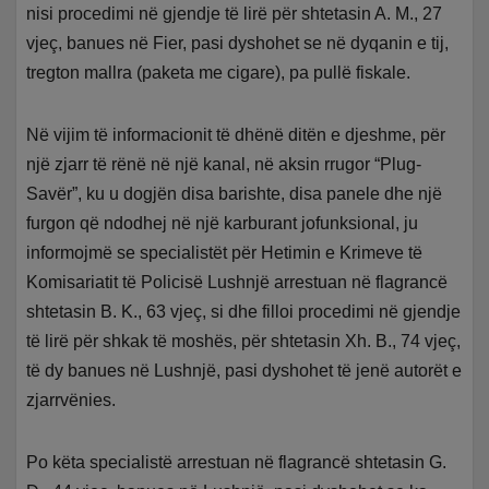
nisi procedimi në gjendje të lirë për shtetasin A. M., 27
vjeç, banues në Fier, pasi dyshohet se në dyqanin e tij,
tregton mallra (paketa me cigare), pa pullë fiskale.
Në vijim të informacionit të dhënë ditën e djeshme, për
një zjarr të rënë në një kanal, në aksin rrugor “Plug-
Savër”, ku u dogjën disa barishte, disa panele dhe një
furgon që ndodhej në një karburant jofunksional, ju
informojmë se specialistët për Hetimin e Krimeve të
Komisariatit të Policisë Lushnjë arrestuan në flagrancë
shtetasin B. K., 63 vjeç, si dhe filloi procedimi në gjendje
të lirë për shkak të moshës, për shtetasin Xh. B., 74 vjeç,
të dy banues në Lushnjë, pasi dyshohet të jenë autorët e
zjarrvënies.
Po këta specialistë arrestuan në flagrancë shtetasin G.