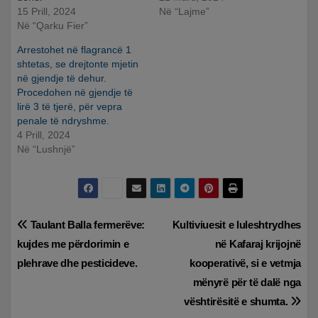
15 Prill, 2024
Në “Lajme”
Në “Qarku Fier”
Arrestohet në flagrancë 1
shtetas, se drejtonte mjetin
në gjendje të dehur.
Procedohen në gjendje të
lirë 3 të tjerë, për vepra
penale të ndryshme.
4 Prill, 2024
Në “Lushnjë”
Lëvizje
Taulant Balla fermerëve:
Kultiviuesit e luleshtrydhes
kujdes me përdorimin e
në Kafaraj krijojnë
te
plehrave dhe pesticideve.
kooperativë, si e vetmja
postimet
mënyrë për të dalë nga
vështirësitë e shumta.