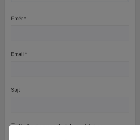
Emër
*
Email
*
Sajt
Njoftomë me email për komentet vijuese.