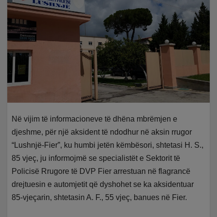
Në vijim të informacioneve të dhëna mbrëmjen e
djeshme, për një aksident të ndodhur në aksin rrugor
“Lushnjë-Fier”, ku humbi jetën këmbësori, shtetasi H. S.,
85 vjeç, ju informojmë se specialistët e Sektorit të
Policisë Rrugore të DVP Fier arrestuan në flagrancë
drejtuesin e automjetit që dyshohet se ka aksidentuar
85-vjeçarin, shtetasin A. F., 55 vjeç, banues në Fier.