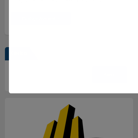
Njoftomë me email për postimet e reja.
Kërko
Kërko