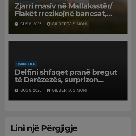
Zjarri masiv në Mallakastër/
Flakët rrezikojnë banesat,
Policia evakuon disa familje
GUS 8, 2026
GILBERTA SIMONI
në Koilac
QARKU FIER
Delfini shfaqet pranë bregut
të Darëzezës, surprizon
pushuesit dhe banorët
GUS 8, 2026
GILBERTA SIMONI
Lini një Përgjigje