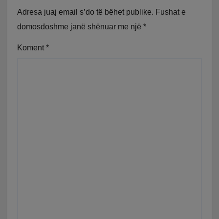
Adresa juaj email s’do të bëhet publike.
Fushat e
domosdoshme janë shënuar me një
*
Koment
*