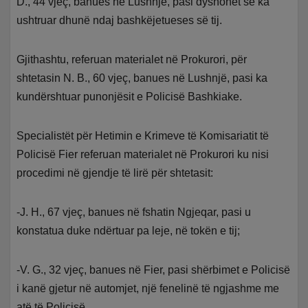
D., 44 vjeç, banues në Lushnjë, pasi dyshohet se ka
ushtruar dhunë ndaj bashkëjetueses së tij.
Gjithashtu, referuan materialet në Prokurori, për
shtetasin N. B., 60 vjeç, banues në Lushnjë, pasi ka
kundërshtuar punonjësit e Policisë Bashkiake.
Specialistët për Hetimin e Krimeve të Komisariatit të
Policisë Fier referuan materialet në Prokurori ku nisi
procedimi në gjendje të lirë për shtetasit:
-J. H., 67 vjeç, banues në fshatin Ngjeqar, pasi u
konstatua duke ndërtuar pa leje, në tokën e tij;
-V. G., 32 vjeç, banues në Fier, pasi shërbimet e Policisë
i kanë gjetur në automjet, një fenelinë të ngjashme me
atë të Policisë.