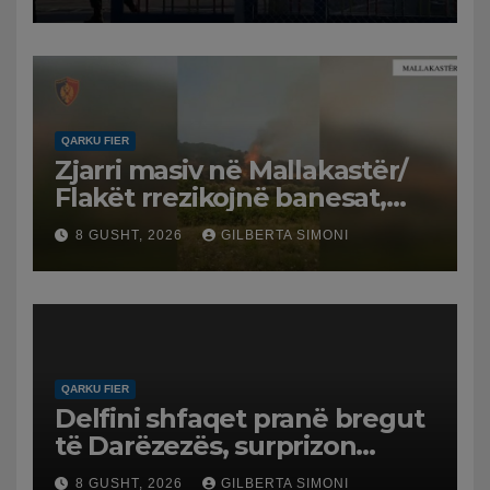
QARKU FIER
Zjarri masiv në Mallakastër/
Flakët rrezikojnë banesat,
Policia evakuon disa familje
8 GUSHT, 2026
GILBERTA SIMONI
në Koilac
QARKU FIER
Delfini shfaqet pranë bregut
të Darëzezës, surprizon
pushuesit dhe banorët
8 GUSHT, 2026
GILBERTA SIMONI