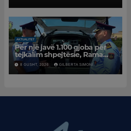
AKTUALITET
Për një javë 1.100 gjoba për
tejkalim shpejtësie, Rama
publikon videon: Kamerat e
8 GUSHT, 2026
GILBERTA SIMONI
trafikut së shpejti në
funksion