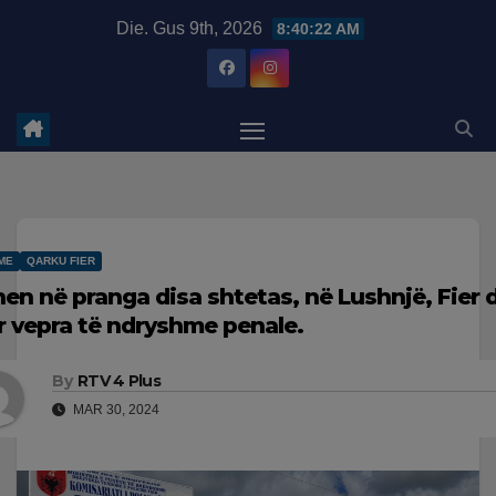
Skip
modal-check
Die. Gus 9th, 2026
8:40:23 AM
to
content
ME
QARKU FIER
hen në pranga disa shtetas, në Lushnjë, Fier 
r vepra të ndryshme penale.
By
RTV 4 Plus
MAR 30, 2024