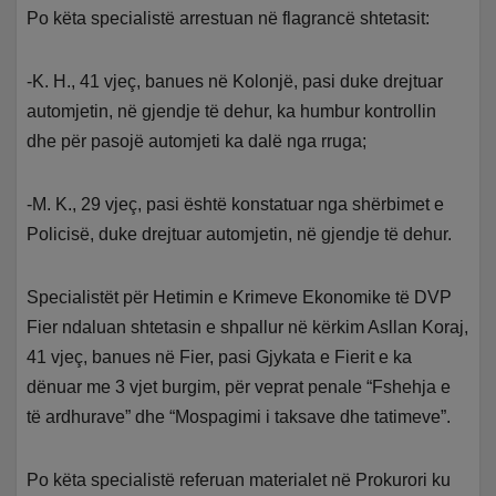
Po këta specialistë arrestuan në flagrancë shtetasit:
-K.
H., 41 vjeç, banues në Kolonjë, pasi duke drejtuar
automjetin, në gjendje të dehur, ka humbur kontrollin
dhe për pasojë automjeti ka dalë nga rruga;
-M. K., 29 vjeç, pasi është konstatuar nga shërbimet e
Policisë, duke drejtuar automjetin, në gjendje të dehur.
Specialistët për Hetimin e Krimeve Ekonomike të DVP
Fier ndaluan shtetasin e shpallur në kërkim Asllan Koraj,
41 vjeç, banues në Fier, pasi Gjykata e Fierit e ka
dënuar me 3 vjet burgim, për veprat penale “Fshehja e
të ardhurave” dhe “Mospagimi i taksave dhe tatimeve”.
Po këta specialistë referuan materialet në Prokurori ku