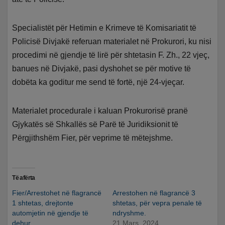
Specialistët për Hetimin e Krimeve të Komisariatit të
Policisë Divjakë referuan materialet në Prokurori, ku nisi
procedimi në gjendje të lirë për shtetasin F. Zh., 22 vjeç,
banues në Divjakë, pasi dyshohet se për motive të
dobëta ka goditur me send të fortë, një 24-vjeçar.
Materialet procedurale i kaluan Prokurorisë pranë
Gjykatës së Shkallës së Parë të Juridiksionit të
Përgjithshëm Fier, për veprime të mëtejshme.
Të afërta
Fier/Arrestohet në flagrancë
Arrestohen në flagrancë 3
1 shtetas, drejtonte
shtetas, për vepra penale të
automjetin në gjendje të
ndryshme.
dehur
21 Mars, 2024