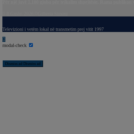
Për një javë 1.100 gjoba për tejkalim shpejtësie, Rama publikon 
8 Gusht, 2026
Gilberta Simoni
Televizioni i vetëm lokal në transmetim prej vitit 1997
modal-check
Dismiss ad
Dismiss ad