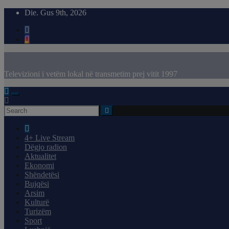
Skip
Die. Gus 9th, 2026
to
content
Televizioni i vetëm lokal në transmetim prej vitit 1997
4+ Live Stream
Dëgjo radion
Aktualitet
Ekonomi
Shëndetësi
Bujqësi
Arsim
Kulturë
Turizëm
Sport