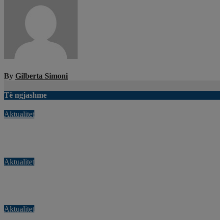
postimet
By
Gilberta Simoni
Të ngjashme
Aktualitet
Për një javë 1.100 gjoba për tejkalim shpejtësie, Rama publikon 
Gus 8, 2026
Gilberta Simoni
Aktualitet
Lëndë eksplozive e pashpërthyer në derën e dyqanit të Noizyt në 
Gus 8, 2026
Gilberta Simoni
Aktualitet