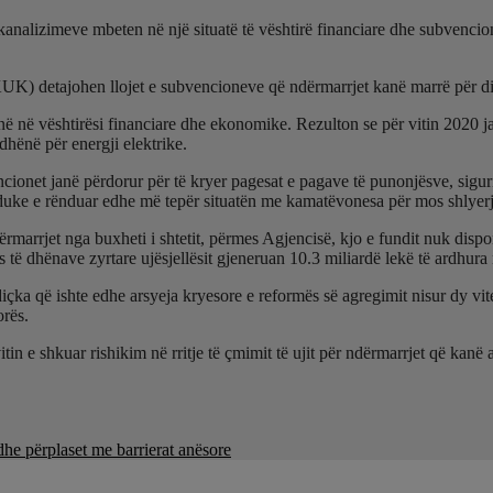
s kanalizimeve mbeten në një situatë të vështirë financiare dhe subvenci
K) detajohen llojet e subvencioneve që ndërmarrjet kanë marrë për dis
në vështirësi financiare dhe ekonomike. Rezulton se për vitin 2020 ja
dhënë për energji elektrike.
encionet janë përdorur për të kryer pagesat e pagave të punonjësve, sigu
ra duke e rënduar edhe më tepër situatën me kamatëvonesa për mos shlyer
ërmarrjet nga buxheti i shtetit, përmes Agjencisë, kjo e fundit nuk di
s të dhënave zyrtare ujësjellësit gjeneruan 10.3 miliardë lekë të ardhur
ë, diçka që ishte edhe arsyeja kryesore e reformës së agregimit nisur d
orës.
tin e shkuar rishikim në rritje të çmimit të ujit për ndërmarrjet që kanë
e përplaset me barrierat anësore