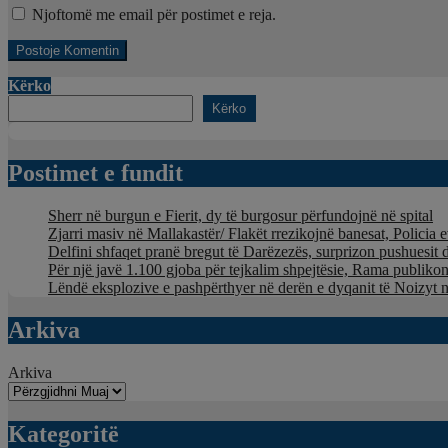
Njoftomë me email për postimet e reja.
Kërko
Kërko
Postimet e fundit
Sherr në burgun e Fierit, dy të burgosur përfundojnë në spital
Zjarri masiv në Mallakastër/ Flakët rrezikojnë banesat, Policia 
Delfini shfaqet pranë bregut të Darëzezës, surprizon pushuesit 
Për një javë 1.100 gjoba për tejkalim shpejtësie, Rama publikon
Lëndë eksplozive e pashpërthyer në derën e dyqanit të Noizyt në
Arkiva
Arkiva
Kategoritë