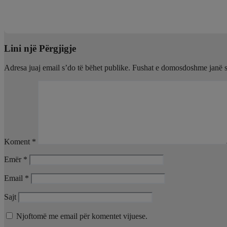
Ish-efektivi i Forcave të Armatosura u vra me kallashnikov nga sho
Gus 8, 2026
Gilberta Simoni
Lini një Përgjigje
Adresa juaj email s’do të bëhet publike.
Fushat e domosdoshme janë 
Koment
*
Emër
*
Email
*
Sajt
Njoftomë me email për komentet vijuese.