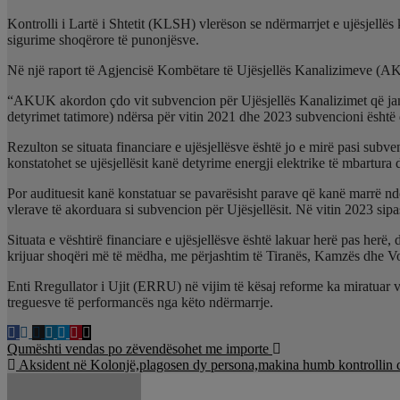
Kontrolli i Lartë i Shtetit (KLSH) vlerëson se ndërmarrjet e ujësjellë
sigurime shoqërore të punonjësve.
Në një raport të Agjencisë Kombëtare të Ujësjellës Kanalizimeve (AKU
“AKUK akordon çdo vit subvencion për Ujësjellës Kanalizimet që janë 
detyrimet tatimore) ndërsa për vitin 2021 dhe 2023 subvencioni është 
Rezulton se situata financiare e ujësjellësve është jo e mirë pasi subv
konstatohet se ujësjellësit kanë detyrime energji elektrike të mbartu
Por audituesit kanë konstatuar se pavarësisht parave që kanë marrë nd
vlerave të akorduara si subvencion për Ujësjellësit. Në vitin 2023 sipa
Situata e vështirë financiare e ujësjellësve është lakuar herë pas her
krijuar shoqëri më të mëdha, me përjashtim të Tiranës, Kamzës dhe V
Enti Rregullator i Ujit (ERRU) në vijim të kësaj reforme ka miratuar vi
treguesve të performancës nga këto ndërmarrje.
Lëvizje
Qumështi vendas po zëvendësohet me importe
Aksident në Kolonjë,plagosen dy persona,makina humb kontrollin dh
te