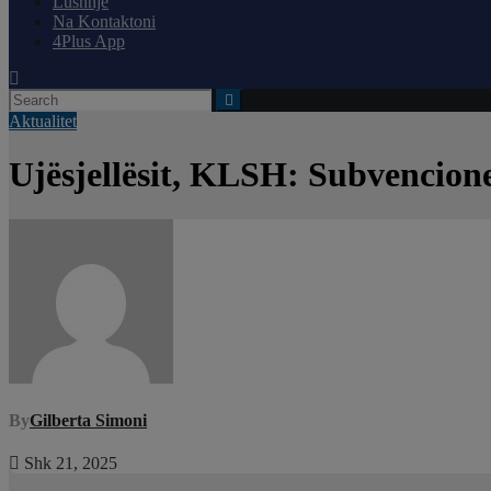
Lushnjë
Na Kontaktoni
4Plus App
Aktualitet
Ujësjellësit, KLSH: Subvencione
By
Gilberta Simoni
Shk 21, 2025