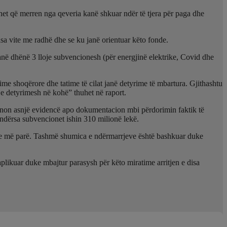
onet që merren nga qeveria kanë shkuar ndër të tjera për paga dhe
a vite me radhë dhe se ku janë orientuar këto fonde.
në dhënë 3 lloje subvencionesh (për energjinë elektrike, Covid dhe
rime shoqërore dhe tatime të cilat janë detyrime të mbartura. Gjithashtu
je detyrimesh në kohë” thuhet në raport.
sponon asnjë evidencë apo dokumentacion mbi përdorimin faktik të
a ndërsa subvencionet ishin 310 milionë lekë.
y vite më parë. Tashmë shumica e ndërmarrjeve është bashkuar duke
 aplikuar duke mbajtur parasysh për këto miratime arritjen e disa