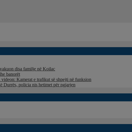
evakuon disa familje në Koilac
dhe banorët
 videon: Kamerat e trafikut së shpejti në funksion
 Durrës, policia nis hetimet për ngjarjen