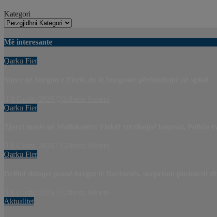
Kategori
Më interesante
Qarku Fier
Sherr në burgun e Fierit, dy të burgosur përfundojnë në spital
8 Gusht, 2026
Gilberta Simoni
Qarku Fier
Zjarri masiv në Mallakastër/ Flakët rrezikojnë banesat, Policia e
8 Gusht, 2026
Gilberta Simoni
Qarku Fier
Delfini shfaqet pranë bregut të Darëzezës, surprizon pushuesit d
8 Gusht, 2026
Gilberta Simoni
Aktualitet