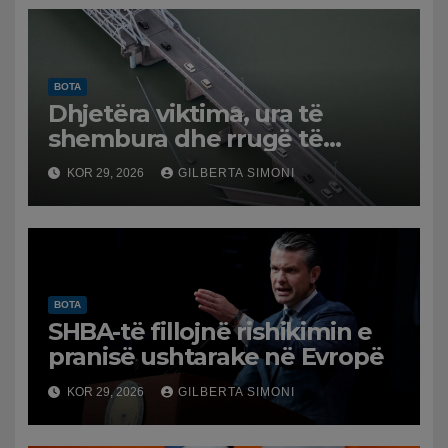
BOTA
Dhjetëra viktima, ura të
shembura dhe rrugë të
dëmtuara! Japonia goditet
KOR 29, 2026
GILBERTA SIMONI
nga tërmeti i fuqishëm,
qindra mijëra të evakuuar
BOTA
SHBA-të fillojnë rishikimin e
pranisë ushtarake në Evropë
KOR 29, 2026
GILBERTA SIMONI