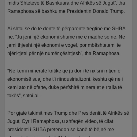
midis Shteteve të Bashkuara dhe Afrikës së Jugut”, tha
Ramaphosa së bashku me Presidentin Donald Trump.
Ai shtoi se do të donte të përparonte tregtinë me SHBA-
në. “Ju jeni një ekonomi shumë më e madhe se ne. Ne
jemi thjesht një ekonomi e vogël, por mbështetemi te
njëri-tjetri për një numër çështjesh”, tha Ramaphosa.
“Ne kemi minerale kritike që ju doni të nxisni rritjen e
ekonomisë suaj dhe t’i riindustrializoni, kështu që ne i
kemi ato në ofertë, duke përfshirë mineralet e rralla të
tokës”, shtoi ai.
Por gjatë takimit mes Trump dhe Presidentit të Afrikës së
Jugut, Cyril Ramaphosa, u shfaqën video, të cilat
presidenti i SHBA pretendon se kanë të bëjnë me