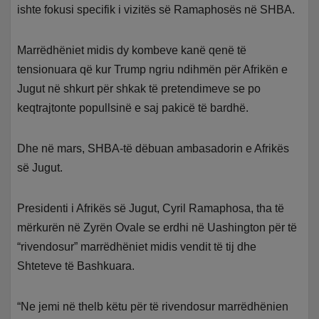
ishte fokusi specifik i vizitës së Ramaphosës në SHBA.
Marrëdhëniet midis dy kombeve kanë qenë të
tensionuara që kur Trump ngriu ndihmën për Afrikën e
Jugut në shkurt për shkak të pretendimeve se po
keqtrajtonte popullsinë e saj pakicë të bardhë.
Dhe në mars, SHBA-të dëbuan ambasadorin e Afrikës
së Jugut.
Presidenti i Afrikës së Jugut, Cyril Ramaphosa, tha të
mërkurën në Zyrën Ovale se erdhi në Uashington për të
“rivendosur” marrëdhëniet midis vendit të tij dhe
Shteteve të Bashkuara.
“Ne jemi në thelb këtu për të rivendosur marrëdhënien