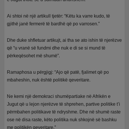
Ai shtoi në një artikull tjetër: “Këtu ka varre kudo, të
gjithë janë fermerë të bardhë që po varrosen.”
Dhe duke shfletuar artikujt, ai tha se ato ishin të njerëzve
që “u vranë së fundmi dhe nuk e di se si mund të
përkeqësohet më shumë”.
Ramaphosa u përgjigj: “Ajo që patë, fjalimet që po
mbaheshin, nuk është politikë qeveritare.
Ne kemi një demokraci shumëpartiake në Afrikën e
Jugut që u lejon njerëzve të shprehen, partive politike t’i
përmbahen politikave të ndryshme. Dhe në shumë raste
ose në disa raste, këto politika nuk shkojnë së bashku
me politikën qeveritare.”