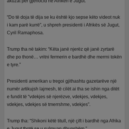
akuzat për gjenocid në Afrikën e Jugut.
“Do të doja të dija se ku është kjo sepse këto videot nuk
i kam parë kurrë”, u shpreh presidenti i Afrikës së Jugut,
Cyril Ramaphosa.
Trump tha në takim: “Këta janë njerëz që janë zyrtarë
dhe po thonë… vritni fermerin e bardhë dhe merrni tokën
e tyre.”
Presidenti amerikan u tregoi gjithashtu gazetarëve një
numër artikujsh lajmesh, të cilët ai tha se ishin nga ditët
e fundit të “vdekjes së njerëzve, vdekjes, vdekjes,
vdekjes, vdekjes së tmerrshme, vdekjes”.
Trump tha: “Shikoni këtë titull, një çift i bardhë nga Afrika
e Jugut thotë se u sulmuan dhunshëm.”