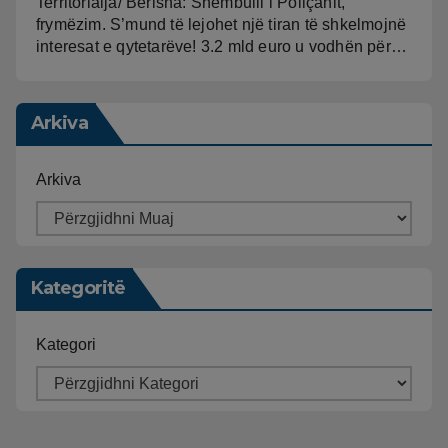
Territorialja/ Berisha: Shembulli i Poliçanit,
frymëzim. S’mund të lejohet një tiran të shkelmojnë
interesat e qytetarëve! 3.2 mld euro u vodhën për…
Arkiva
Arkiva
Kategoritë
Kategori