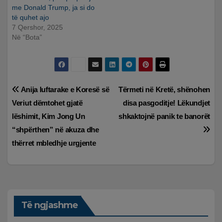
me Donald Trump, ja si do
të quhet ajo
7 Qershor, 2025
Në “Bota”
Lëvizje
Anija luftarake e Koresë së
Tërmeti në Kretë, shënohen
Veriut dëmtohet gjatë
disa pasgoditje! Lëkundjet
te
lëshimit, Kim Jong Un
shkaktojnë panik te banorët
postimet
“shpërthen” në akuza dhe
thërret mbledhje urgjente
Të ngjashme