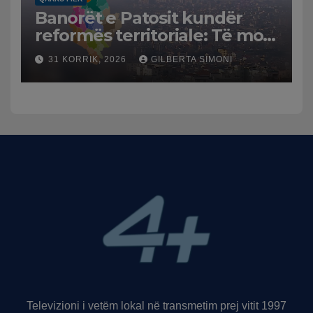
Banorët e Patosit kundër
reformës territoriale: Të mos
humbasim identitetin e
31 KORRIK, 2026
GILBERTA SIMONI
qytetit
Televizioni i vetëm lokal në transmetim prej vitit 1997