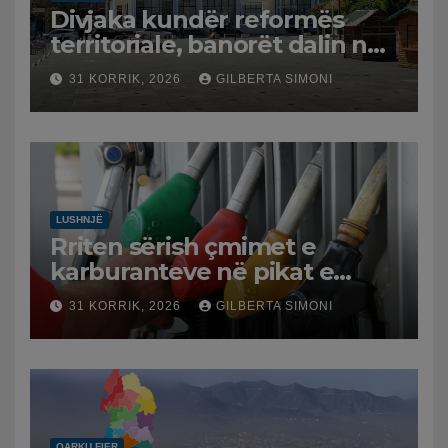
Divjaka kundër reformës
territoriale, banorët dalin në
protestë.
31 KORRIK, 2026
GILBERTA SIMONI
LUSHNJË
Rriten sërish çmimet e
karburanteve në pikat e
karburanteve në Lushnjë.
31 KORRIK, 2026
GILBERTA SIMONI
Tensionet në Lindjen e
Mesme shtrenjtojnë naftën
dhe benzinën në vend
QARKU FIER