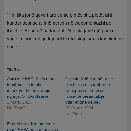
“Politika jonë qeveritare është plotësisht, plotësisht
kundër asaj që ai [një person në videomontazh] po
thoshte. Edhe në parlament. Dhe ata janë një parti e
vogël minoritare që lejohet të ekzistojë sipas kushtetutës
sonë.”
Të afërta
Analiza e BBC: Putin mund
Gjykata Ndërkombëtare e
të përballojë të ulet
Drejtësisë nuk urdhëron
duarkryq dhe të shikojë
armëpushim në Gazë:
ngjarjet SHBA-Ukrainë
Izraeli të parandalojë
1 Mars, 2025
vdekjet dhe dëmet
Në “Bota”
26 Janar, 2024
Në “Bota”
Elon Musk krijon partinë e
re në SHBA, pas përplasjes