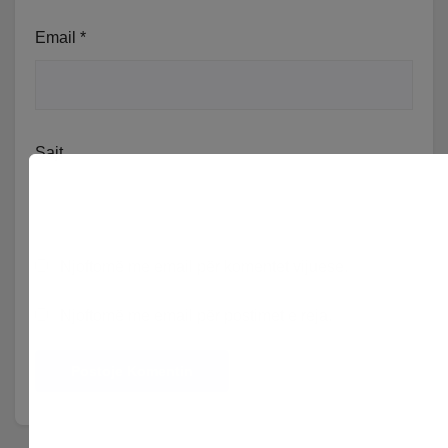
Email
*
Sajt
Njoftomë me email për komentet vijuese.
Njoftomë me email për postimet e reja.