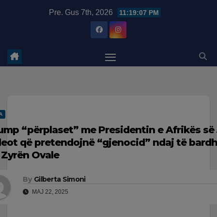
Skip
modal-check
Pre. Gus 7th, 2026
11:19:07 PM
to
content
A
ump “përplaset” me Presidentin e Afrikës së
deot që pretendojnë “gjenocid” ndaj të bard
 Zyrën Ovale
By
Gilberta Simoni
MAJ 22, 2025