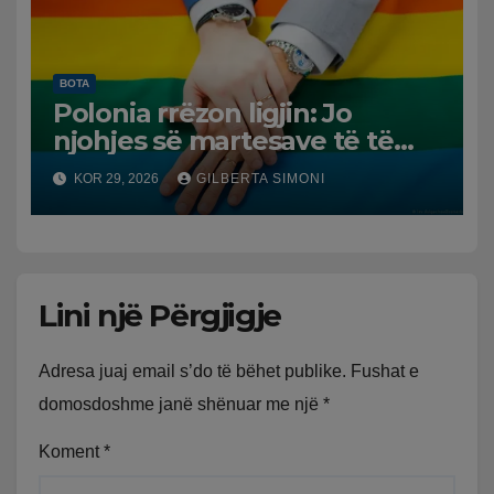
BOTA
Polonia rrëzon ligjin: Jo
njohjes së martesave të të
njëjtit seks
KOR 29, 2026
GILBERTA SIMONI
Lini një Përgjigje
Adresa juaj email s’do të bëhet publike.
Fushat e
domosdoshme janë shënuar me një
*
Koment
*