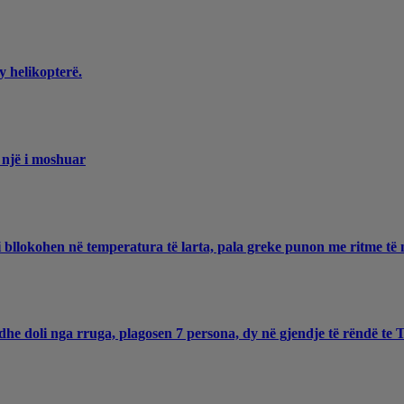
y helikopterë.
 një i moshuar
 bllokohen në temperatura të larta, pala greke punon me ritme të 
he doli nga rruga, plagosen 7 persona, dy në gjendje të rëndë te