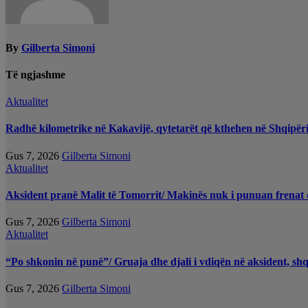
By
Gilberta Simoni
Të ngjashme
Aktualitet
Radhë kilometrike në Kakavijë, qytetarët që kthehen në Shqipëri
Gus 7, 2026
Gilberta Simoni
Aktualitet
Aksident pranë Malit të Tomorrit/ Makinës nuk i punuan frenat d
Gus 7, 2026
Gilberta Simoni
Aktualitet
“Po shkonin në punë”/ Gruaja dhe djali i vdiqën në aksident, sh
Gus 7, 2026
Gilberta Simoni