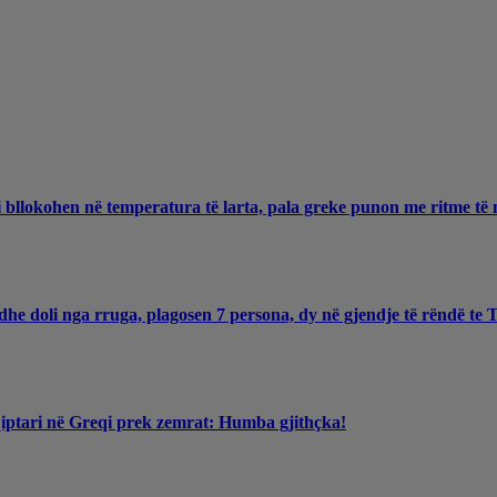
 bllokohen në temperatura të larta, pala greke punon me ritme të 
he doli nga rruga, plagosen 7 persona, dy në gjendje të rëndë te
qiptari në Greqi prek zemrat: Humba gjithçka!