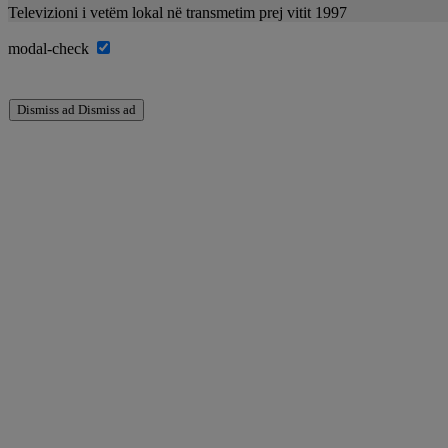
Televizioni i vetëm lokal në transmetim prej vitit 1997
modal-check
Dismiss ad
Dismiss ad