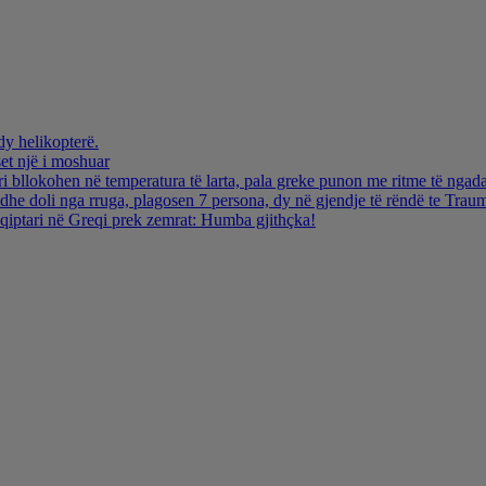
dy helikopterë.
et një i moshuar
i bllokohen në temperatura të larta, pala greke punon me ritme të ngada
dhe doli nga rruga, plagosen 7 persona, dy në gjendje të rëndë te Trau
hqiptari në Greqi prek zemrat: Humba gjithçka!