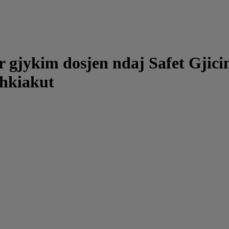
 gjykim dosjen ndaj Safet Gjici
shkiakut