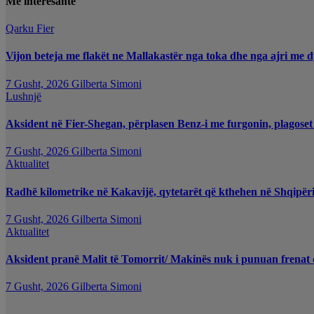
Më interesante
Qarku Fier
Vijon beteja me flakët ne Mallakastër nga toka dhe nga ajri me d
7 Gusht, 2026
Gilberta Simoni
Lushnjë
Aksident në Fier-Shegan, përplasen Benz-i me furgonin, plagoset
7 Gusht, 2026
Gilberta Simoni
Aktualitet
Radhë kilometrike në Kakavijë, qytetarët që kthehen në Shqipëri
7 Gusht, 2026
Gilberta Simoni
Aktualitet
Aksident pranë Malit të Tomorrit/ Makinës nuk i punuan frenat d
7 Gusht, 2026
Gilberta Simoni