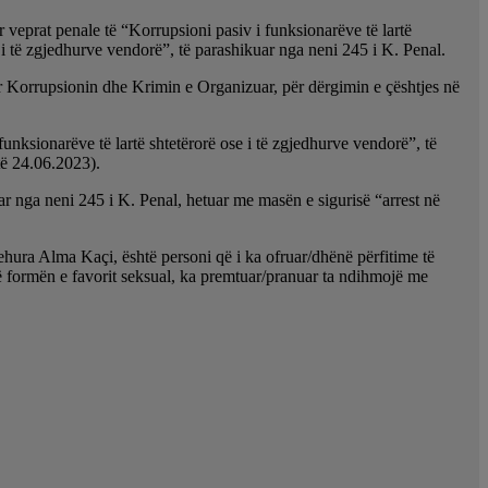
eprat penale të “Korrupsioni pasiv i funksionarëve të lartë
 i të zgjedhurve vendorë”, të parashikuar nga neni 245 i K. Penal.
r Korrupsionin dhe Krimin e Organizuar, për dërgimin e çështjes në
unksionarëve të lartë shtetërorë ose i të zgjedhurve vendorë”, të
të 24.06.2023).
ar nga neni 245 i K. Penal, hetuar me masën e sigurisë “arrest në
ehura Alma Kaçi, është personi që i ka ofruar/dhënë përfitime të
 në formën e favorit seksual, ka premtuar/pranuar ta ndihmojë me