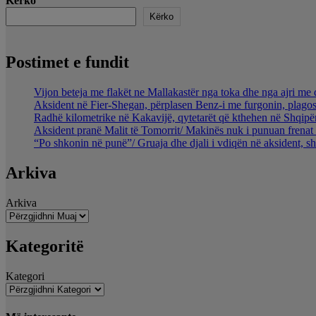
Kërko
Kërko
Postimet e fundit
Vijon beteja me flakët ne Mallakastër nga toka dhe nga ajri me 
Aksident në Fier-Shegan, përplasen Benz-i me furgonin, plagos
Radhë kilometrike në Kakavijë, qytetarët që kthehen në Shqipër
Aksident pranë Malit të Tomorrit/ Makinës nuk i punuan frenat 
“Po shkonin në punë”/ Gruaja dhe djali i vdiqën në aksident, s
Arkiva
Arkiva
Kategoritë
Kategori