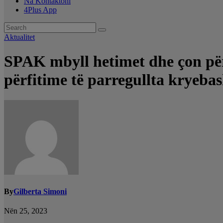
Na Kontaktoni
4Plus App
Aktualitet
SPAK mbyll hetimet dhe çon për
përfitime të parregullta kryeba
By
Gilberta Simoni
Nën 25, 2023