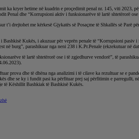
a kryer hetime në kuadrin e proçedimit penal nr. 145, viti 2023, për v
dit Penal dhe “Korrupsioni aktiv i funksionarëve të lartë shtetërorë ose
r t’i drejtohet me kërkesë Gjykatës së Posaçme të Shkallës së Parë pë
 i Bashkisë Kukës, i akuzuar për veprën penale të “Korrupsioni pasiv i f
est në burg”, parashikuar nga neni 238 i K.Pr.Penale (ekzekutuar në da
sionarëve të lartë shtetërorë ose i të zgjedhurve vendorë”, të parashiku
4.06.2023).
tuar prova dhe të dhëna nga analizimi i të cilave ka rezultuar se e pand
ës dhe se ky i fundit pasi ka përfituar prej saj përfitimin e parregullt,
hje të Këshillit Bashkiak të Bashkisë Kukës.
ezhë