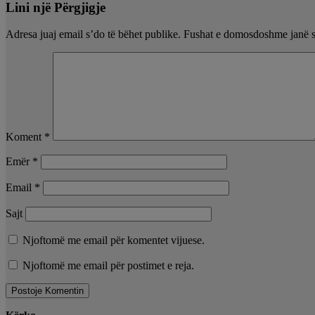
Lini një Përgjigje
Adresa juaj email s’do të bëhet publike.
Fushat e domosdoshme janë 
Koment
*
Emër
*
Email
*
Sajt
Njoftomë me email për komentet vijuese.
Njoftomë me email për postimet e reja.