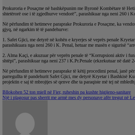
Prokuroria e Posaçme në bashkëpunim me Byronë Kombëtare të Hetimit k
shtetërorë ose i të zgjedhurve vendorë”, parashikuar nga neni 260 i Ko
Në përfundim të hetimeve paraprake Prokuroria e Posaçme, ka vendosu
gjyq, në ngarkim të të pandehurve:
1. Safet Gjici, me detyrë në kohën e kryerjes së veprës penale Kryetar
parashikuara nga neni 260 i K. Penal, hetuar me masën e sigurisë “arr
2. Alma Kaçi, e akuzuar për veprën penale të “Korrupsioni aktiv i funk
shtëpi”, parashikuar nga neni 237 i K.Pr.Penale (ekzekutuar në datë 2
Në përfundim të hetimeve paraprake të këtij procedimi penal, janë përf
parregullta të pandehurit Safet Gjici, me detyrë Kryetar i Bashkisë Kuk
projektin e saj të mbrojtjes së qenve dhe ta paraqiste më tej në mbled
Lëvizje
Bllokohen 52 ton miell në Fier, ruheshin pa kushte higjieno-sanitare
Një i plagosur pas sherrit me armë mes dy personave afër tregut në L
te
postimet