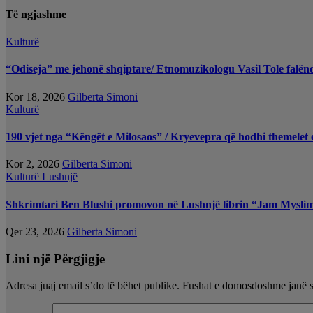
Të ngjashme
Kulturë
“Odiseja” me jehonë shqiptare/ Etnomuzikologu Vasil Tole falë
Kor 18, 2026
Gilberta Simoni
Kulturë
190 vjet nga “Këngët e Milosaos” / Kryevepra që hodhi themelet 
Kor 2, 2026
Gilberta Simoni
Kulturë
Lushnjë
Shkrimtari Ben Blushi promovon në Lushnjë librin “Jam Mysli
Qer 23, 2026
Gilberta Simoni
Lini një Përgjigje
Adresa juaj email s’do të bëhet publike.
Fushat e domosdoshme janë 