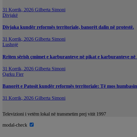
31 Korrik, 2026
Gilberta Simoni
Divjakë
Divjaka kundër reformës territoriale, banorët dalin në protestë.
31 Korrik, 2026
Gilberta Simoni
Lushnjë
Rriten sërish çmimet e karburanteve në pikat e karburanteve në
31 Korrik, 2026
Gilberta Simoni
Qarku Fier
Banorët e Patosit kundër reformës territoriale: Të mos humbasim i
31 Korrik, 2026
Gilberta Simoni
Televizioni i vetëm lokal në transmetim prej vitit 1997
modal-check