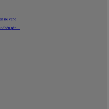
nën në vend
u vodhën për…