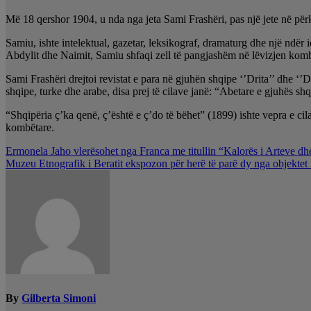
Më 18 qershor 1904, u nda nga jeta Sami Frashëri, pas një jete në për
Samiu, ishte intelektual, gazetar, leksikograf, dramaturg dhe një ndër
Abdylit dhe Naimit, Samiu shfaqi zell të pangjashëm në lëvizjen komb
Sami Frashëri drejtoi revistat e para në gjuhën shqipe ‘’Drita’’ dhe ‘’D
shqipe, turke dhe arabe, disa prej të cilave janë: “Abetare e gjuhës 
“Shqipëria ç’ka qenë, ç’është e ç’do të bëhet” (1899) ishte vepra e cila
kombëtare.
Lëvizje
Ermonela Jaho vlerësohet nga Franca me titullin “Kalorës i Arteve dh
Muzeu Etnografik i Beratit ekspozon për herë të parë dy nga objektet
te
postimet
By
Gilberta Simoni