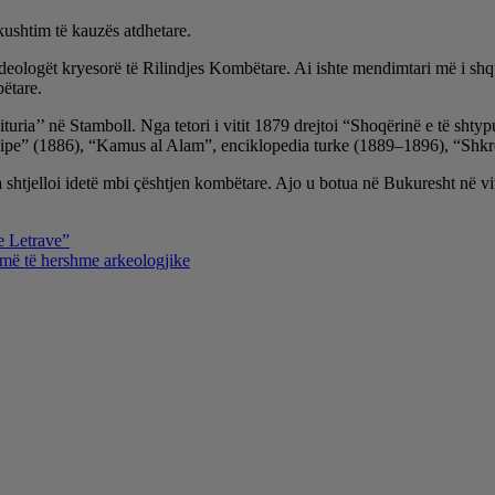
kushtim të kauzës atdhetare.
 ideologët kryesorë të Rilindjes Kombëtare. Ai ishte mendimtari më i sh
ëtare.
ituria’’ në Stamboll. Nga tetori i vitit 1879 drejtoi “Shoqërinë e të sht
shqipe” (1886), “Kamus al Alam”, enciklopedia turke (1889–1896), “Shkr
 shtjelloi idetë mbi çështjen kombëtare. Ajo u botua në Bukuresht në vitin
e Letrave”
 më të hershme arkeologjike