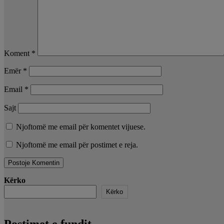
Koment
*
Emër
*
Email
*
Sajt
Njoftomë me email për komentet vijuese.
Njoftomë me email për postimet e reja.
Kërko
Kërko