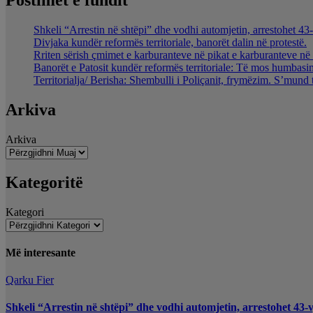
Postimet e fundit
Shkeli “Arrestin në shtëpi” dhe vodhi automjetin, arrestohet 43-
Divjaka kundër reformës territoriale, banorët dalin në protestë.
Rriten sërish çmimet e karburanteve në pikat e karburanteve n
Banorët e Patosit kundër reformës territoriale: Të mos humbasim 
Territorialja/ Berisha: Shembulli i Poliçanit, frymëzim. S’mund 
Arkiva
Arkiva
Kategoritë
Kategori
Më interesante
Qarku Fier
Shkeli “Arrestin në shtëpi” dhe vodhi automjetin, arrestohet 43-v