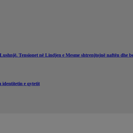
 Lushnjë. Tensionet në Lindjen e Mesme shtrenjtojnë naftën dhe b
dentitetin e qytetit