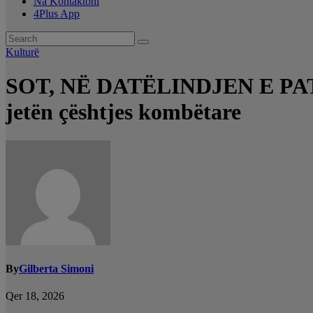
Na Kontaktoni
4Plus App
Kulturë
SOT, NË DATËLINDJEN E PATRI
jetën çështjes kombëtare
By
Gilberta Simoni
Qer 18, 2026