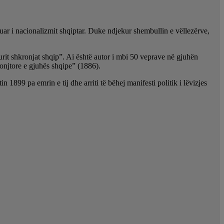
quar i nacionalizmit shqiptar. Duke ndjekur shembullin e vëllezërve,
ypurit shkronjat shqip”. Ai është autor i mbi 50 veprave në gjuhën
onjtore e gjuhës shqipe” (1886).
 1899 pa emrin e tij dhe arriti të bëhej manifesti politik i lëvizjes