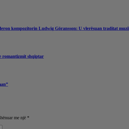
nderon kompozitorin Ludwig Göransson: U vlerësuan traditat muzi
e romantizmit shqiptar
man”
shënuar me një
*