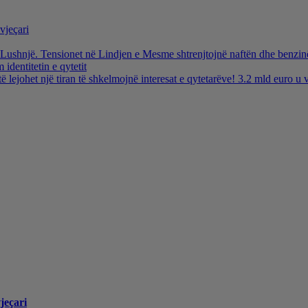
vjeçari
ë Lushnjë. Tensionet në Lindjen e Mesme shtrenjtojnë naftën dhe benzi
identitetin e qytetit
të lejohet një tiran të shkelmojnë interesat e qytetarëve! 3.2 mld euro 
jeçari