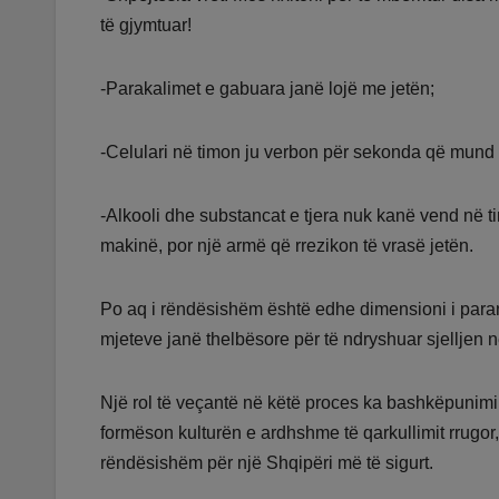
të gjymtuar!
-Parakalimet e gabuara janë lojë me jetën;
-Celulari në timon ju verbon për sekonda që mund të
-Alkooli dhe substancat e tjera nuk kanë vend në ti
makinë, por një armë që rrezikon të vrasë jetën.
Po aq i rëndësishëm është edhe dimensioni i paran
mjeteve janë thelbësore për të ndryshuar sjelljen në
Një rol të veçantë në këtë proces ka bashkëpunimi m
formëson kulturën e ardhshme të qarkullimit rrugor
rëndësishëm për një Shqipëri më të sigurt.