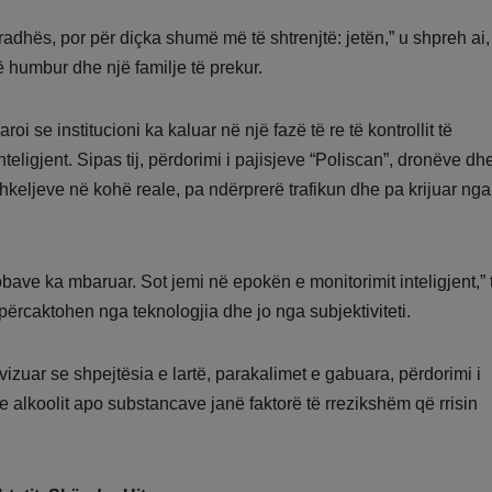
ë radhës, por për diçka shumë më të shtrenjtë: jetën,” u shpreh ai
ë humbur dhe një familje të prekur.
oi se institucioni ka kaluar në një fazë të re të kontrollit të
teligjent. Sipas tij, përdorimi i pajisjeve “Poliscan”, dronëve dh
eljeve në kohë reale, pa ndërprerë trafikun dhe pa krijuar ng
bave ka mbaruar. Sot jemi në epokën e monitorimit inteligjent,” 
ë përcaktohen nga teknologjia dhe jo nga subjektiviteti.
vizuar se shpejtësia e lartë, parakalimet e gabuara, përdorimi i
n e alkoolit apo substancave janë faktorë të rrezikshëm që rrisin