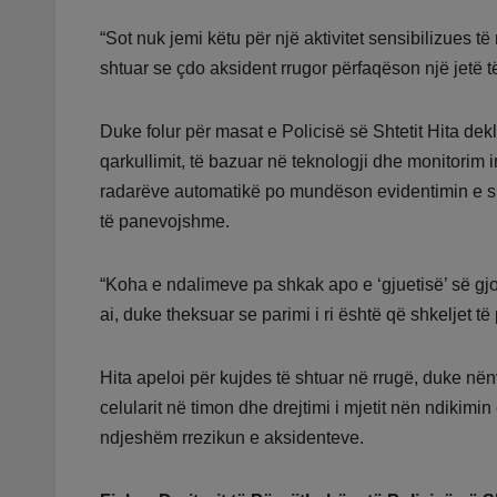
“Sot nuk jemi këtu për një aktivitet sensibilizues t
shtuar se çdo aksident rrugor përfaqëson një jetë t
Duke folur për masat e Policisë së Shtetit Hita deklar
qarkullimit, të bazuar në teknologji dhe monitorim in
radarëve automatikë po mundëson evidentimin e shk
të panevojshme.
“Koha e ndalimeve pa shkak apo e ‘gjuetisë’ së gjo
ai, duke theksuar se parimi i ri është që shkeljet t
Hita apeloi për kujdes të shtuar në rrugë, duke nën
celularit në timon dhe drejtimi i mjetit nën ndikimi
ndjeshëm rrezikun e aksidenteve.