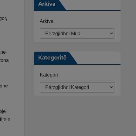
Arkiva
gor,
Arkiva
ane
Kategoritë
 tona
Kategori
 dhe
bje
lje e