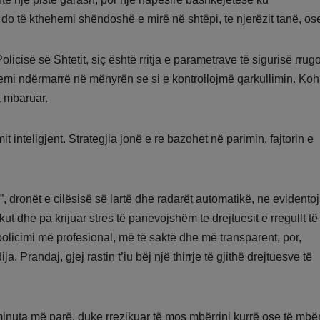
do të kthehemi shëndoshë e mirë në shtëpi, te njerëzit tanë, ose
licisë së Shtetit, siç është rritja e parametrave të sigurisë rrugo
kemi ndërmarrë në mënyrën se si e kontrollojmë qarkullimin. Koh
a mbaruar.
t inteligjent. Strategjia jonë e re bazohet në parimin, fajtorin e
n”, dronët e cilësisë së lartë dhe radarët automatikë, ne evident
ut dhe pa krijuar stres të panevojshëm te drejtuesit e rregullt të
policimi më profesional, më të saktë dhe më transparent, por,
Prandaj, gjej rastin t’iu bëj një thirrje të gjithë drejtuesve të
 minuta më parë, duke rrezikuar të mos mbërrini kurrë ose të mbër