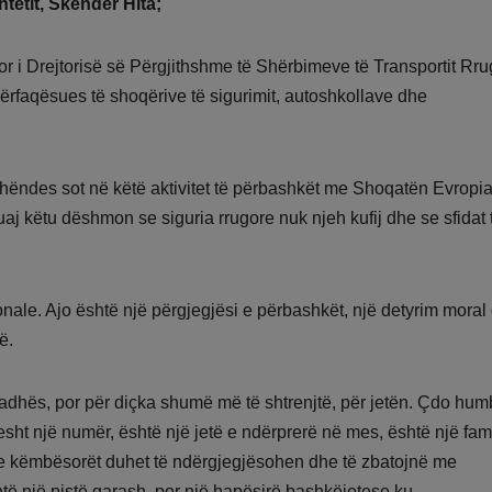
htetit, Skënder Hita;
r i Drejtorisë së Përgjithshme të Shërbimeve të Transportit Rru
përfaqësues të shoqërive të sigurimit, autoshkollave dhe
shëndes sot në këtë aktivitet të përbashkët me Shoqatën Evropi
aj këtu dëshmon se siguria rrugore nuk njeh kufij dhe se sfidat
ionale. Ajo është një përgjegjësi e përbashkët, një detyrim moral
ë.
ë radhës, por për diçka shumë më të shtrenjtë, për jetën. Çdo hum
jesht një numër, është një jetë e ndërprerë në mes, është një fami
he këmbësorët duhet të ndërgjegjësohen dhe të zbatojnë me
është një pistë garash, por një hapësirë bashkëjetese ku