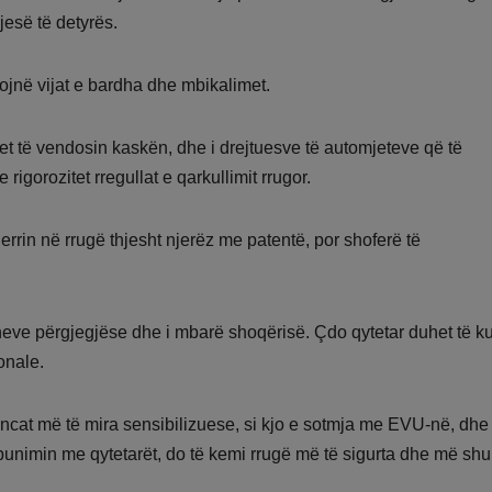
jesë të detyrës.
ojnë vijat e bardha dhe mbikalimet.
et të vendosin kaskën, dhe i drejtuesve të automjeteve që të
igorozitet rregullat e qarkullimit rrugor.
errin në rrugë thjesht njerëz me patentë, por shoferë të
cioneve përgjegjëse dhe i mbarë shoqërisë. Çdo qytetar duhet të k
onale.
encat më të mira sensibilizuese, si kjo e sotmja me EVU-në, dh
punimin me qytetarët, do të kemi rrugë më të sigurta dhe më sh