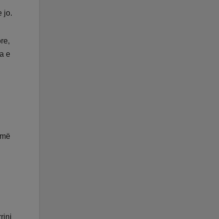
 jo.
re,
a e
ojmë
rini