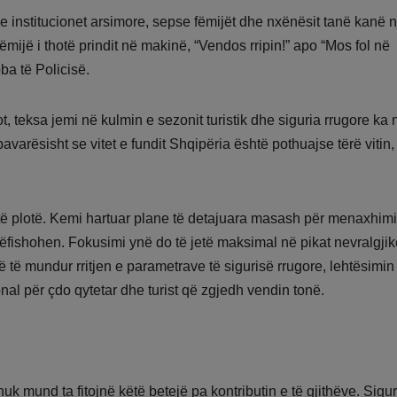
 institucionet arsimore, sepse fëmijët dhe nxënësit tanë kanë n
mijë i thotë prindit në makinë, “Vendos rripin!” apo “Mos fol në
ba të Policisë.
, teksa jemi në kulmin e sezonit turistik dhe siguria rrugore ka 
avarësisht se vitet e fundit Shqipëria është pothuajse tërë vitin,
i të plotë. Kemi hartuar plane të detajuara masash për menaxhim
ëfishohen. Fokusimi ynë do të jetë maksimal në pikat nevralgjik
rë të mundur rritjen e parametrave të sigurisë rrugore, lehtësimin
nal për çdo qytetar dhe turist që zgjedh vendin tonë.
nuk mund ta fitojnë këtë betejë pa kontributin e të gjithëve. Sigur