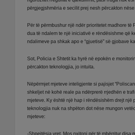
përgjegjshmëria e secilit prej nesh përcakton nëse 
Për të përmbushur një ndër prioritetet madhore të Po
dua të ndalem te një iniciativë e rëndësishme që 
ndalimeve pa shkak apo e “gjuetisë” së gjobave k
Sot, Policia e Shtetit ka hyrë në epokën e monitorimi
përcakton teknologjia, jo intuita.
Nëpërmjet mjeteve inteligjente si pajisjet “Polisca
shkeljet në kohë reale pa ndërprerë rrjedhën e trafik
mjeteve. Ky është një hap i rëndësishëm drejt një 
teknologjia nuk na shpëton dot nëse mungon vetëdija. 
mjeteve:
-Shpejtësia vret. Mos nxitoni për të mbërritur disa