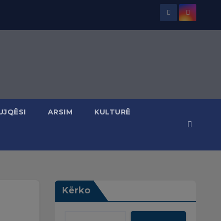
UJQËSI
ARSIM
KULTURË
Kërko