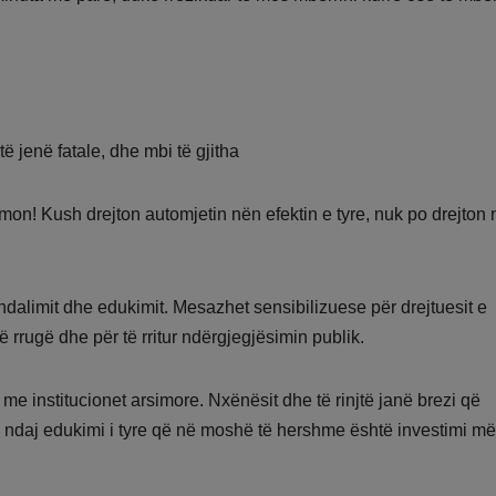
 jenë fatale, dhe mbi të gjitha
mon! Kush drejton automjetin nën efektin e tyre, nuk po drejton 
dalimit dhe edukimit. Mesazhet sensibilizuese për drejtuesit e
 rrugë dhe për të rritur ndërgjegjësimin publik.
e institucionet arsimore. Nxënësit dhe të rinjtë janë brezi që
, ndaj edukimi i tyre që në moshë të hershme është investimi më