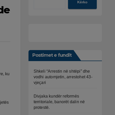
Kërko
de
Postimet e fundit
Shkeli “Arrestin në shtëpi” dhe
re, ku
vodhi automjetin, arrestohet 43-
vjeçari
Divjaka kundër reformës
territoriale, banorët dalin në
jetës
protestë.