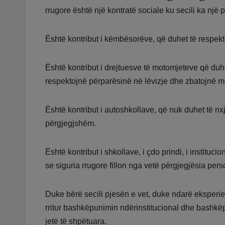
rrugore është një kontratë sociale ku secili ka një p
Është kontribut i këmbësorëve, që duhet të respekt
Është kontribut i drejtuesve të motomjeteve që duh
respektojnë përparësinë në lëvizje dhe zbatojnë me r
Është kontribut i autoshkollave, që nuk duhet të nxj
përgjegjshëm.
Është kontribut i shkollave, i çdo prindi, i institu
se siguria rrugore fillon nga vetë përgjegjësia pers
Duke bërë secili pjesën e vet, duke ndarë eksperi
rritur bashkëpunimin ndërinstitucional dhe bashkë
jetë të shpëtuara.