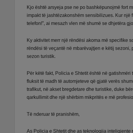
Kjo është arsyeja pse ne po bashkëpunojmë fort me
impakt të jashtëzakonshëm sensibilizues. Kur një fë
telefon!”, ai mesazh vlen më shumë se dhjetëra gjo
Ky aktivitet merr një rëndësi akoma më specifike sot
rëndësi të veçantë në mbarëvajtjen e këtij sezoni, p
sezon turistik.
Për këtë fakt, Policia e Shtetit është në gatishmër
fluksit të madh të automjeteve që gjatë verës shum
trafikut, në akset bregdetare dhe turistike, duke bë
qarkullimit dhe një shërbim mikpritës e më profesio
Të nderuar të pranishëm,
As Policia e Shtetit dhe as teknologjia inteligjente 