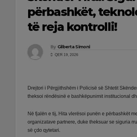
përbashkët, teknol
të reja kontrolli!
By
Gilberta Simoni
QER 19, 2026
Drejtori i Përgjithshëm i Policisë së Shtetit Skënder
theksoi rëndësinë e bashkëpunimit institucional dh
Në fjalën e tij, Hita vlerësoi punën e përbashkët m
organizatave partnere, duke theksuar se siguria rru
së çdo qytetari.