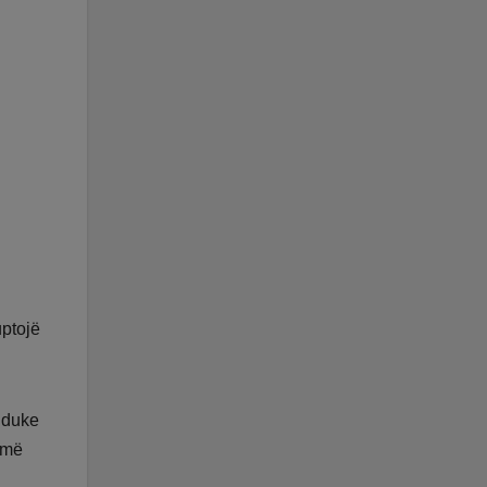
uptojë
e duke
umë