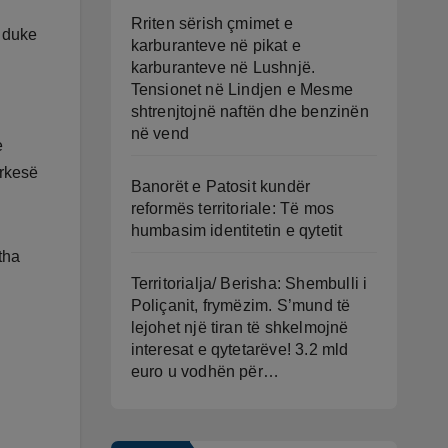
Rriten sërish çmimet e
, duke
karburanteve në pikat e
karburanteve në Lushnjë.
Tensionet në Lindjen e Mesme
shtrenjtojnë naftën dhe benzinën
në vend
e
arkesë
Banorët e Patosit kundër
reformës territoriale: Të mos
humbasim identitetin e qytetit
tha
Territorialja/ Berisha: Shembulli i
Poliçanit, frymëzim. S’mund të
lejohet një tiran të shkelmojnë
interesat e qytetarëve! 3.2 mld
euro u vodhën për…