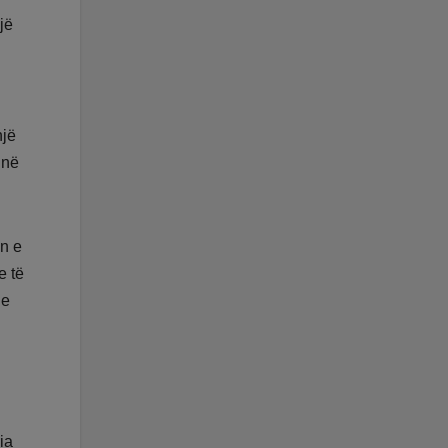
jë
një
 në
in e
e të
 e
ia