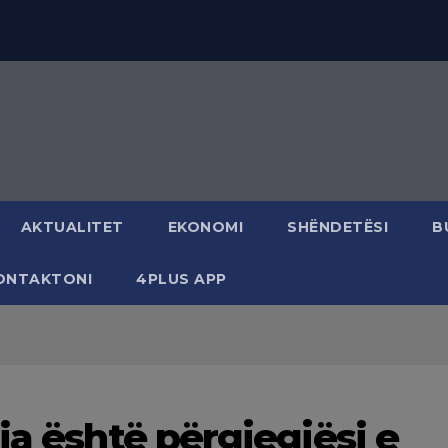
AKTUALITET
EKONOMI
SHËNDETËSI
B
ONTAKTONI
4PLUS APP
ia është përgjegjësi e