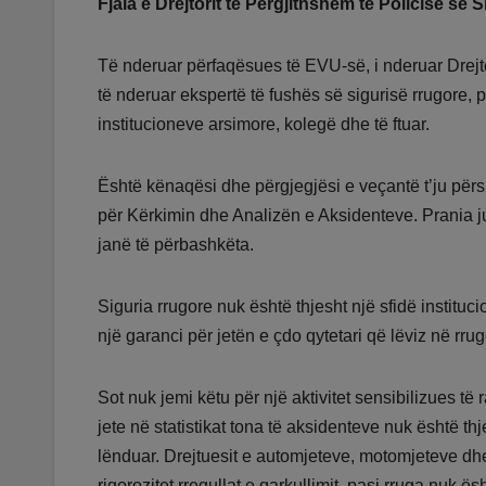
Fjala e Drejtorit të Përgjithshëm të Policisë së S
Të nderuar përfaqësues të EVU-së, i nderuar Drejto
të nderuar ekspertë të fushës së sigurisë rrugore, 
institucioneve arsimore, kolegë dhe të ftuar.
Është kënaqësi dhe përgjegjësi e veçantë t’ju për
për Kërkimin dhe Analizën e Aksidenteve. Prania ju
janë të përbashkëta.
Siguria rrugore nuk është thjesht një sfidë instituc
një garanci për jetën e çdo qytetari që lëviz në rrug
Sot nuk jemi këtu për një aktivitet sensibilizues t
jete në statistikat tona të aksidenteve nuk është th
lënduar. Drejtuesit e automjeteve, motomjeteve d
rigorozitet rregullat e qarkullimit, pasi rruga nuk 