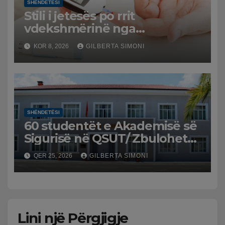
SHËNDETËSI
Stili i jetesës po rrit
vdekshmërinë nga
sëmundjet endokrine, diabeti
KOR 8, 2026
GILBERTA SIMONI
mbetet shkaku kryesor
SHËNDETËSI
60 studentët e Akademisë së
Sigurisë në QSUT/ Zbulohet
menuja e darkës, AKU
QER 25, 2026
GILBERTA SIMONI
mbledh mostrat e ushqimit
Lini një Përgjigje