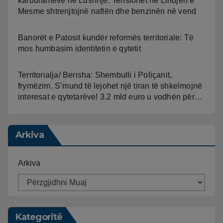
karburanteve në Lushnjë. Tensionet në Lindjen e
Mesme shtrenjtojnë naftën dhe benzinën në vend
Banorët e Patosit kundër reformës territoriale: Të
mos humbasim identitetin e qytetit
Territorialja/ Berisha: Shembulli i Poliçanit,
frymëzim. S’mund të lejohet një tiran të shkelmojnë
interesat e qytetarëve! 3.2 mld euro u vodhën për…
Arkiva
Arkiva
Kategoritë