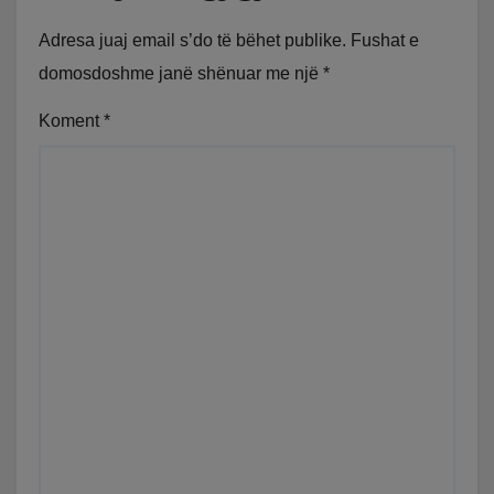
Adresa juaj email s’do të bëhet publike.
Fushat e
domosdoshme janë shënuar me një
*
Koment
*