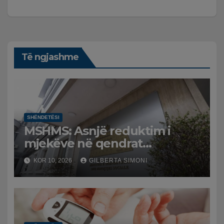
Të ngjashme
SHËNDETËSI
MSHMS: Asnjë reduktim i
mjekëve në qendrat
shëndetësore dhe spitalet,
KOR 10, 2026
GILBERTA SIMONI
ndryshimet janë vetëm
administrative