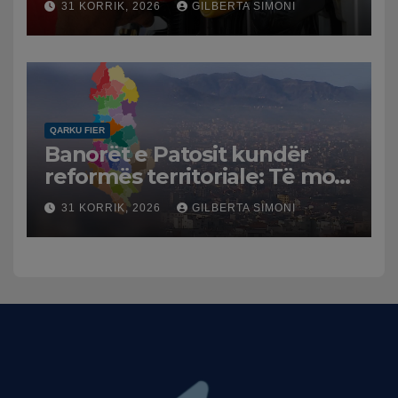
31 KORRIK, 2026
GILBERTA SIMONI
Tensionet në Lindjen e
Mesme shtrenjtojnë naftën
dhe benzinën në vend
QARKU FIER
Banorët e Patosit kundër
reformës territoriale: Të mos
humbasim identitetin e
31 KORRIK, 2026
GILBERTA SIMONI
qytetit