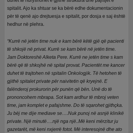
duhet të ndryshohet e gjithë struktura dhe pajisjet e
spitalit. Ajo ka shtuar se ka bërë edhe dokumentacionin
për të qenë ajo drejtuesja e spitalit, por dosja e saj është
hedhur në plehra.
“Kurrë në jetën time nuk e kam bërë këtë gjë që pacienti
të shkojë në privat. Kurrë se kam bërë në jetën time.
Jam Doktoreshë Alketa Pere. Kurrë ne jetën time s kam
bërë që të shkojhë në spital provat. Pacientët me kancer
duhet të trajtohen në spitalin Onkologjik. Të hetohen të
gjithë spitalet private për naivitetin që kryejnë. E
falënderoj prokurorin për punën që bën. Unë do të
prononcohem mbrapa. Sot kam ardhur të mbroj veten
time, jam komplet e pafajshme. Do të sqarohet gjithçka.
Ju bëj me dije mediave se….Nuk punoj në asnjë klinikë
private. Një minutë….një nga një..Më keni mërzitur ju
gazetarët, më keni nxjerrë fotot. Më interesojnë dhe ato