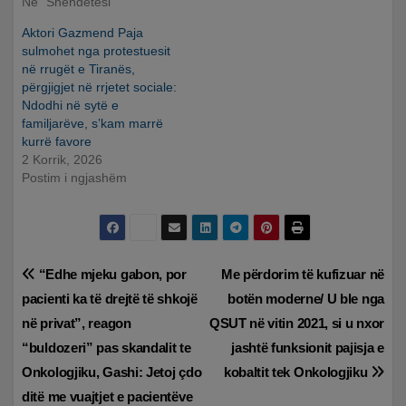
Në “Shëndetësi”
Aktori Gazmend Paja
sulmohet nga protestuesit
në rrugët e Tiranës,
përgjigjet në rrjetet sociale:
Ndodhi në sytë e
familjarëve, s’kam marrë
kurrë favore
2 Korrik, 2026
Postim i ngjashëm
Lëvizje
“Edhe mjeku gabon, por
Me përdorim të kufizuar në
pacienti ka të drejtë të shkojë
botën moderne/ U ble nga
te
në privat”, reagon
QSUT në vitin 2021, si u nxor
postimet
“buldozeri” pas skandalit te
jashtë funksionit pajisja e
Onkologjiku, Gashi: Jetoj çdo
kobaltit tek Onkologjiku
ditë me vuajtjet e pacientëve