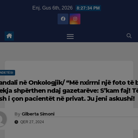
Skip
modal-check
Enj. Gus 6th, 2026
8:27:35 PM
to
content
NDETËSI
andali në Onkologjik/ “Më nxirrni një foto të 
ekja shpërthen ndaj gazetarëve: S’kam faj! T
sh i çon pacientët në privat. Ju jeni askushi!
By
Gilberta Simoni
QER 27, 2024