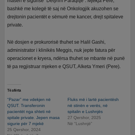
masën e sigurisë “Detyrim Paraqitje”. Mjekja Pere,
bashkë me kolegë të saj në Onkologjik akuzohen se
drejtonin pacientët e sëmurë me kancer, drejt spitaleve
private.
Në dosjen e prokurorisë thuhet se Halil Gashi,
administrator i klinikës Meggis, nuk jepte fatura për
operacionet e kryera, ndërsa thuhet se mbante në punë
të pa regjistruar mjeken e QSUT, Alketa Ymeri (Pere).
Të afërta
“Pazar” me vdekjen në
Fluks më i lartë pacientësh
QSUT. Transferonin
në stinën e verës, në
pacientët nga shteti në
spitalin e Lushnjës
spitale private. Jepen masa
27 Qershor, 2025
sigurie për 7 mjekë
Në “Lushnjë”
25 Qershor, 2024