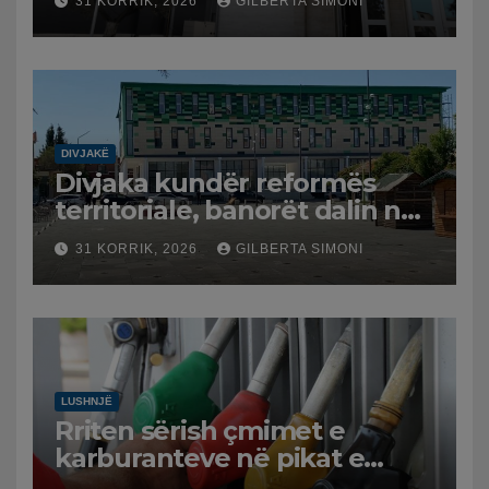
31 KORRIK, 2026
GILBERTA SIMONI
DIVJAKË
Divjaka kundër reformës
territoriale, banorët dalin në
protestë.
31 KORRIK, 2026
GILBERTA SIMONI
LUSHNJË
Rriten sërish çmimet e
karburanteve në pikat e
karburanteve në Lushnjë.