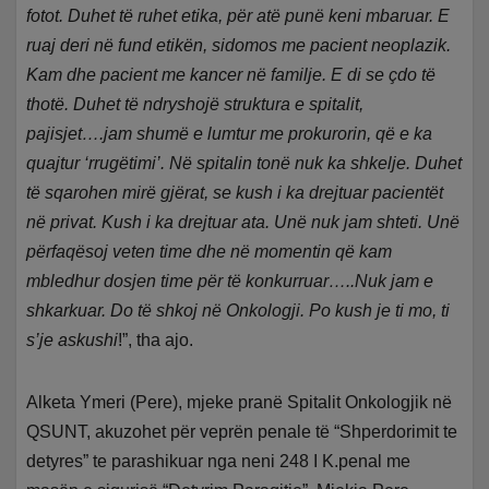
fotot. Duhet të ruhet etika, për atë punë keni mbaruar. E
ruaj deri në fund etikën, sidomos me pacient neoplazik.
Kam dhe pacient me kancer në familje. E di se çdo të
thotë. Duhet të ndryshojë struktura e spitalit,
pajisjet….jam shumë e lumtur me prokurorin, që e ka
quajtur ‘rrugëtimi’. Në spitalin tonë nuk ka shkelje. Duhet
të sqarohen mirë gjërat, se kush i ka drejtuar pacientët
në privat. Kush i ka drejtuar ata. Unë nuk jam shteti. Unë
përfaqësoj veten time dhe në momentin që kam
mbledhur dosjen time për të konkurruar…..Nuk jam e
shkarkuar. Do të shkoj në Onkologji. Po kush je ti mo, ti
s’je askushi
!”, tha ajo.
Alketa Ymeri (Pere), mjeke pranë Spitalit Onkologjik në
QSUNT, akuzohet për veprën penale të “Shperdorimit te
detyres” te parashikuar nga neni 248 I K.penal me