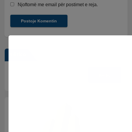
Njoftomë me email për postimet e reja.
Kërko
Kërko