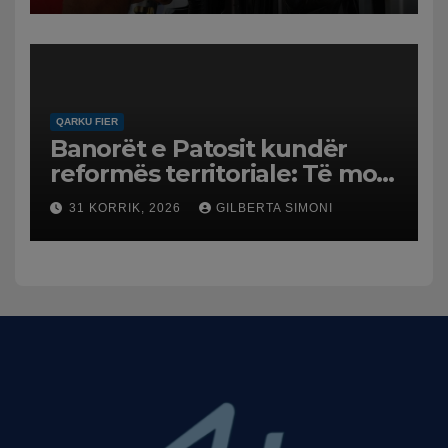
Mesme shtrenjtojnë naftën
dhe benzinën në vend
QARKU FIER
Banorët e Patosit kundër
reformës territoriale: Të mos
humbasim identitetin e
31 KORRIK, 2026
GILBERTA SIMONI
qytetit