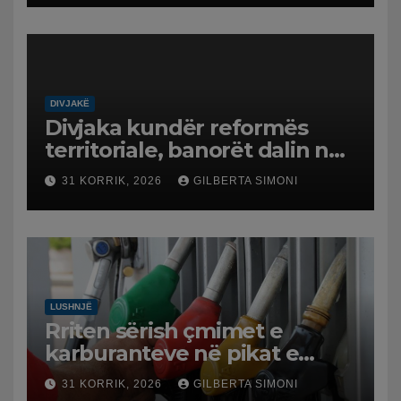
DIVJAKË
Divjaka kundër reformës
territoriale, banorët dalin në
protestë.
31 KORRIK, 2026
GILBERTA SIMONI
LUSHNJË
Rriten sërish çmimet e
karburanteve në pikat e
karburanteve në Lushnjë.
31 KORRIK, 2026
GILBERTA SIMONI
Tensionet në Lindjen e