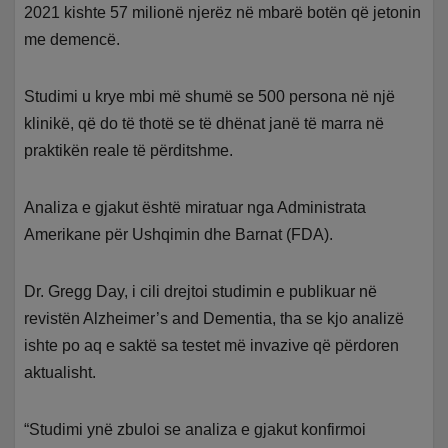
2021 kishte 57 milionë njerëz në mbarë botën që jetonin
me demencë.
Studimi u krye mbi më shumë se 500 persona në një
klinikë, që do të thotë se të dhënat janë të marra në
praktikën reale të përditshme.
Analiza e gjakut është miratuar nga Administrata
Amerikane për Ushqimin dhe Barnat (FDA).
Dr. Gregg Day, i cili drejtoi studimin e publikuar në
revistën Alzheimer’s and Dementia, tha se kjo analizë
ishte po aq e saktë sa testet më invazive që përdoren
aktualisht.
“Studimi ynë zbuloi se analiza e gjakut konfirmoi