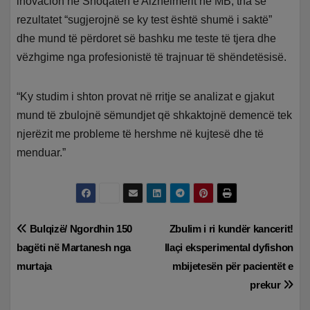
inovacion në Shoqatën e Alzheimerit në MB, tha se
rezultatet “sugjerojnë se ky test është shumë i saktë”
dhe mund të përdoret së bashku me teste të tjera dhe
vëzhgime nga profesionistë të trajnuar të shëndetësisë.
“Ky studim i shton provat në rritje se analizat e gjakut
mund të zbulojnë sëmundjet që shkaktojnë demencë tek
njerëzit me probleme të hershme në kujtesë dhe të
menduar.”
Lëvizje
Bulqizë/ Ngordhin 150
Zbulim i ri kundër kancerit!
bagëti në Martanesh nga
Ilaçi eksperimental dyfishon
te
murtaja
mbijetesën për pacientët e
postimet
prekur