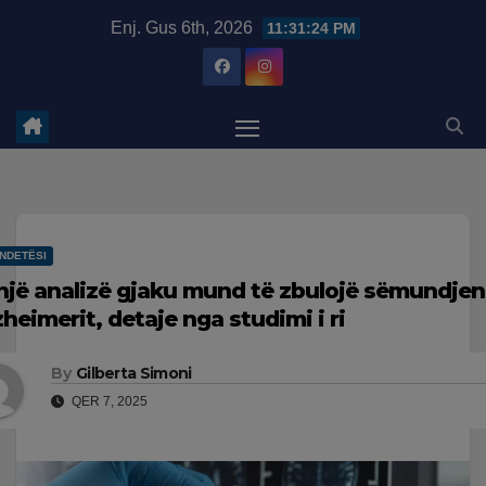
Skip
modal-check
Enj. Gus 6th, 2026
11:31:25 PM
to
content
NDETËSI
 një analizë gjaku mund të zbulojë sëmundjen
zheimerit, detaje nga studimi i ri
By
Gilberta Simoni
QER 7, 2025