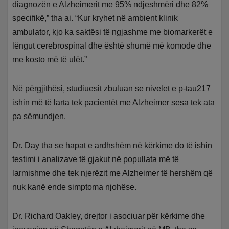
diagnozën e Alzheimerit me 95% ndjeshmëri dhe 82%
specifikë,” tha ai. “Kur kryhet në ambient klinik
ambulator, kjo ka saktësi të ngjashme me biomarkerët e
lëngut cerebrospinal dhe është shumë më komode dhe
me kosto më të ulët.”
Në përgjithësi, studiuesit zbuluan se nivelet e p-tau217
ishin më të larta tek pacientët me Alzheimer sesa tek ata
pa sëmundjen.
Dr. Day tha se hapat e ardhshëm në kërkime do të ishin
testimi i analizave të gjakut në popullata më të
larmishme dhe tek njerëzit me Alzheimer të hershëm që
nuk kanë ende simptoma njohëse.
Dr. Richard Oakley, drejtor i asociuar për kërkime dhe