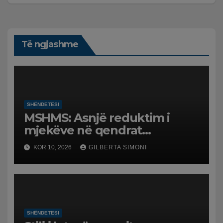
Të ngjashme
SHËNDETËSI
MSHMS: Asnjë reduktim i
mjekëve në qendrat
shëndetësore dhe spitalet,
KOR 10, 2026
GILBERTA SIMONI
ndryshimet janë vetëm
administrative
SHËNDETËSI