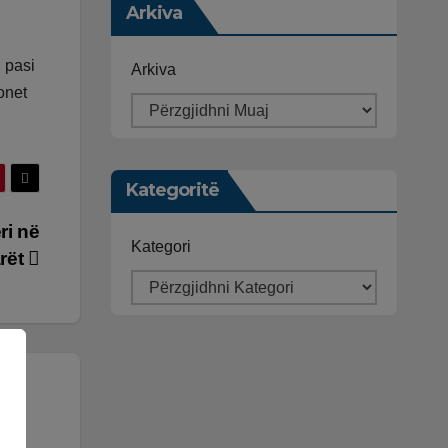
Arkiva
, pasi
Arkiva
onet
Kategoritë
ri në
Kategori
arët