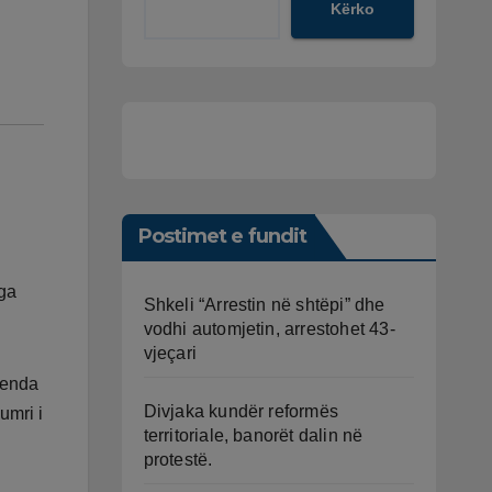
Kërko
Postimet e fundit
nga
Shkeli “Arrestin në shtëpi” dhe
vodhi automjetin, arrestohet 43-
vjeçari
brenda
Divjaka kundër reformës
umri i
territoriale, banorët dalin në
protestë.