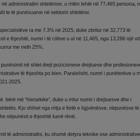
në administratën shtetërore, u rritën lehtë në 77,465 persona, 
lit te të punësuarve në sektorin shtetëror.
specialistëve ra me 7.3% në 2025, duke zbritur në 32,773 të
 e thjeshtë, numri i të cilëve u ul në 11,465, nga 13,286 një vi
kurrur me rreth 25%.
ë punësimit në shtet drejt pozicioneve drejtuese dhe profesione
strative të thjeshta po bien. Paralelisht, numri i punëtorëve u rr
 2021-2025.
 bërë më “hierarkike”, duke u rritur numri i drejtuesve dhe i
etës. Kjo shihet nga rritja e fortë e ligjvënësve, nëpunësve të 
dhe nëpunësit e thjeshtë kanë rënë.
mit të administratës, ku shumë detyra teknike ose administrative