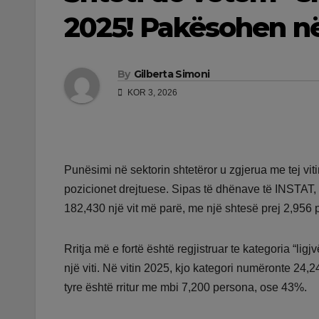
2025! Pakësohen n
By
Gilberta Simoni
KOR 3, 2026
Punësimi në sektorin shtetëror u zgjerua me tej vit
pozicionet drejtuese. Sipas të dhënave të INSTAT, n
182,430 një vit më parë, me një shtesë prej 2,956
Rritja më e fortë është regjistruar te kategoria “li
një viti. Në vitin 2025, kjo kategori numëronte 24
tyre është rritur me mbi 7,200 persona, ose 43%.