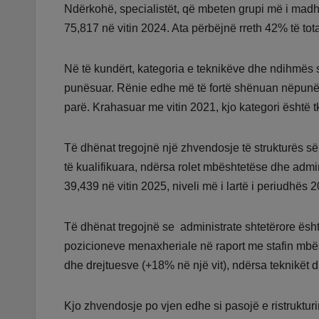
Ndërkohë, specialistët, që mbeten grupi më i madh 
75,817 në vitin 2024. Ata përbëjnë rreth 42% të tota
Në të kundërt, kategoria e teknikëve dhe ndihmës 
punësuar. Rënie edhe më të fortë shënuan nëpunësit
parë. Krahasuar me vitin 2021, kjo kategori është t
Të dhënat tregojnë një zhvendosje të strukturës s
të kualifikuara, ndërsa rolet mbështetëse dhe admini
39,439 në vitin 2025, niveli më i lartë i periudhës
Të dhënat tregojnë se administrate shtetërore është
pozicioneve menaxheriale në raport me stafin mbësht
dhe drejtuesve (+18% në një vit), ndërsa teknikët 
Kjo zhvendosje po vjen edhe si pasojë e ristrukturi