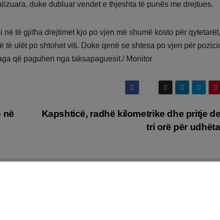
alizuara, duke dubluar vendet e thjeshta të punës me drejtues.
i në të gjitha drejtimet kjo po vjen më shumë kosto për qytetarët
 të ulët po shtohet viti. Duke qenë se shtesa po vjen për pozici
aga që paguhen nga taksapaguesit./ Monitor
e në
Kapshticë, radhë kilometrike dhe pritje de
tri orë për udhët