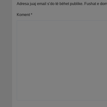
Adresa juaj email s’do të bëhet publike.
Fushat e do
Koment
*