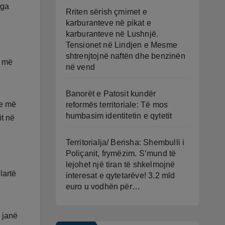
nga
Rriten sërish çmimet e
karburanteve në pikat e
karburanteve në Lushnjë.
Tensionet në Lindjen e Mesme
shtrenjtojnë naftën dhe benzinën
t më
në vend
Banorët e Patosit kundër
ve më
reformës territoriale: Të mos
humbasim identitetin e qytetit
it në
Territorialja/ Berisha: Shembulli i
Poliçanit, frymëzim. S’mund të
lejohet një tiran të shkelmojnë
lartë
interesat e qytetarëve! 3.2 mld
euro u vodhën për…
 janë