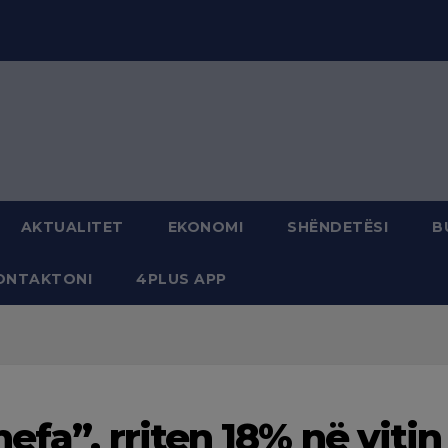
modal-check
AKTUALITET
EKONOMI
SHËNDETËSI
B
ONTAKTONI
4PLUS APP
efa”, rriten 18% në vitin