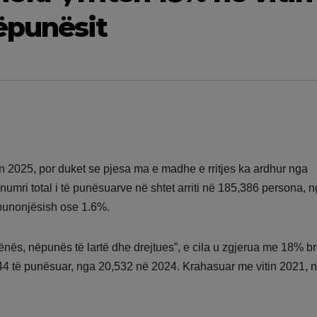
ëpunësit
in 2025, por duket se pjesa ma e madhe e rritjes ka ardhur nga
umri total i të punësuarve në shtet arriti në 185,386 persona, 
 punonjësish ose 1.6%.
gjvënës, nëpunës të lartë dhe drejtues”, e cila u zgjerua me 18% 
,244 të punësuar, nga 20,532 në 2024. Krahasuar me vitin 2021, n