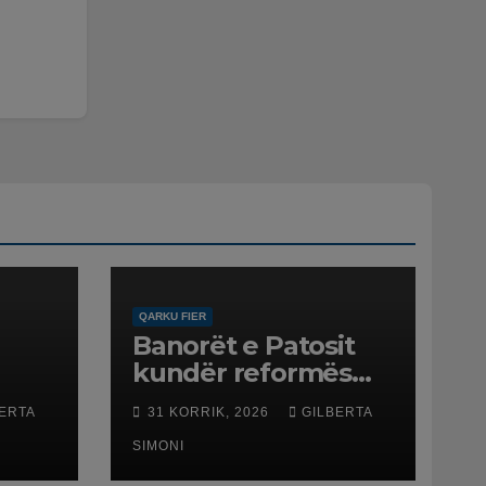
QARKU FIER
Banorët e Patosit
kundër reformës
ë
territoriale: Të mos
ERTA
31 KORRIK, 2026
GILBERTA
humbasim
ë
identitetin e qytetit
SIMONI
net