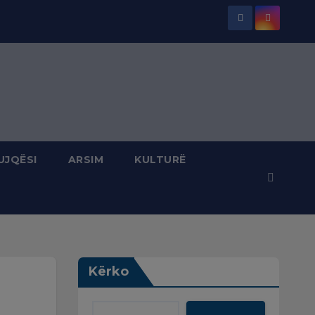
UJQËSI
ARSIM
KULTURË
Kërko