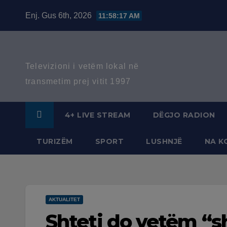
Skip
Enj. Gus 6th, 2026
11:58:18 AM
to
content
Televizioni i vetëm lokal në
transmetim prej vitit 1997
4+ LIVE STREAM
DËGJO RADION
TURIZËM
SPORT
LUSHNJË
NA K
AKTUALITET
Shteti do vetëm “sh