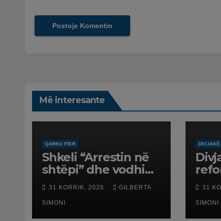
Më interesante
QARKU FIER
DIVJAKË
Shkeli “Arrestin në
Divj
shtëpi” dhe vodhi
ref
automjetin,
terr
31 KORRIK, 2026
GILBERTA
31 K
arrestohet 43-
dali
vjeçari
SIMONI
SIMONI