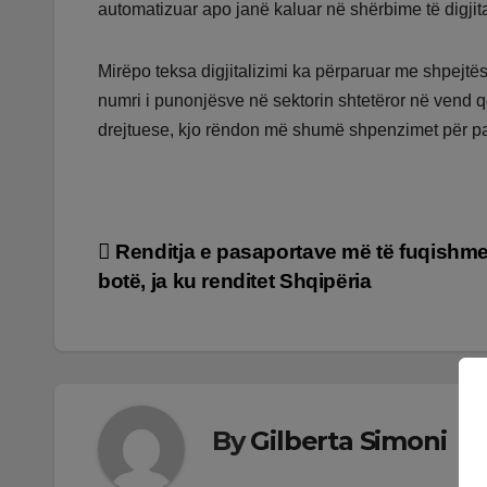
automatizuar apo janë kaluar në shërbime të digjit
Mirëpo teksa digjitalizimi ka përparuar me shpejtës
numri i punonjësve në sektorin shtetëror në vend që
drejtuese, kjo rëndon më shumë shpenzimet për p
Lëvizje
Renditja e pasaportave më të fuqishm
botë, ja ku renditet Shqipëria
te
postimet
By
Gilberta Simoni