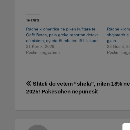
Të afërta
Radhë kilometrike në pikën kufitare të
Radhë kilom
Qafë Botës, pala greke raporton defekt
shqiptarët e
në sistem, qytetarët mbeten të bllokuar
gjata
31 Korrik, 2026
23 Gusht, 2
Postim i ngjashëm
Postim i ng
Lëvizje
Shteti do vetëm “shefa”, rriten 18% në 
2025! Pakësohen nëpunësit
te
postimet