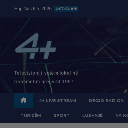
Skip
Enj. Gus 6th, 2026
4:07:35 AM
to
content
Televizioni i vetëm lokal në
transmetim prej vitit 1997
4+ LIVE STREAM
DËGJO RADION
TURIZËM
SPORT
LUSHNJË
NA K