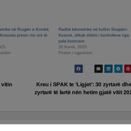
etrike në Rrugën e Kombit,
Radhë kilometrike në kufirin Shqipëri-
 Kosovës presin me orë të
Kosovë, shkak shtimi i kontrolleve nga
pala kosovare
025
30 Korrik, 2025
jashëm
Postim i ngjashëm
vitin
Kreu i SPAK te ‘Ligjet’: 30 zyrtarë dhe
zyrtarë të lartë nën hetim gjatë vitit 2