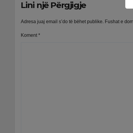
Lini një Përgjigje
Adresa juaj email s’do të bëhet publike.
Fushat e do
Koment
*