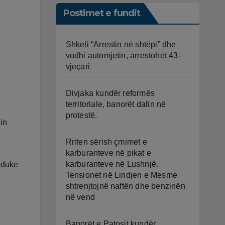
Postimet e fundit
Shkeli “Arrestin në shtëpi” dhe
vodhi automjetin, arrestohet 43-
vjeçari
Divjaka kundër reformës
territoriale, banorët dalin në
protestë.
in
Rriten sërish çmimet e
karburanteve në pikat e
karburanteve në Lushnjë.
, duke
Tensionet në Lindjen e Mesme
shtrenjtojnë naftën dhe benzinën
në vend
Banorët e Patosit kundër