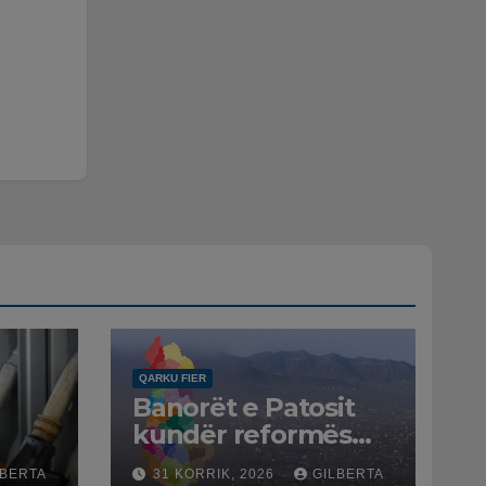
QARKU FIER
Banorët e Patosit
kundër reformës
ë
territoriale: Të mos
LBERTA
31 KORRIK, 2026
GILBERTA