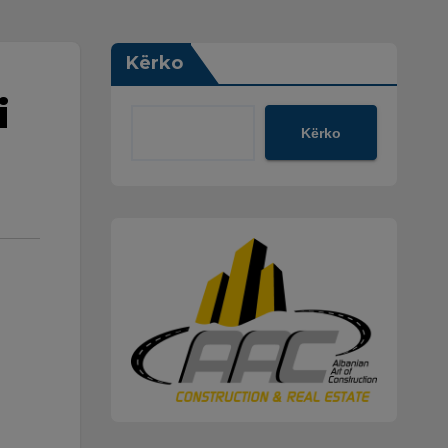
Kërko
i
Kërko