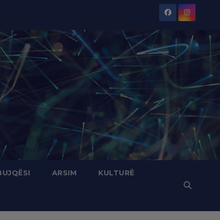
BUJQËSI
ARSIM
KULTURË