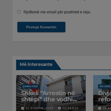
Njoftomë me email për postimet e reja.
Më interesante
QARKU FIER
DIVJAKË
Shkeli “Arrestin në
Divj
shtëpi” dhe vodhi
ref
automjetin,
terr
31 KORRIK, 2026
GILBERTA
31 K