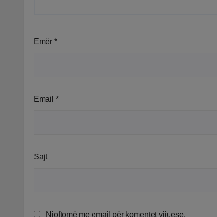
Emër
*
Email
*
Sajt
Njoftomë me email për komentet vijuese.