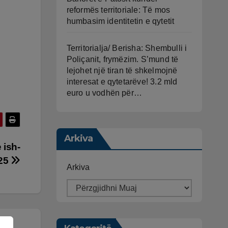
reformës territoriale: Të mos
humbasim identitetin e qytetit
Territorialja/ Berisha: Shembulli i
Poliçanit, frymëzim. S’mund të
lejohet një tiran të shkelmojnë
interesat e qytetarëve! 3.2 mld
euro u vodhën për…
Arkiva
 ish-
025
Arkiva