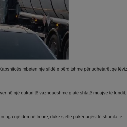
 Kapshticës mbeten një sfidë e përditshme për udhëtarët që lëviz
yer në një dukuri të vazhdueshme gjatë shtatë muajve të fundit
rion nga një deri në tri orë, duke sjellë pakënaqësi të shumta te