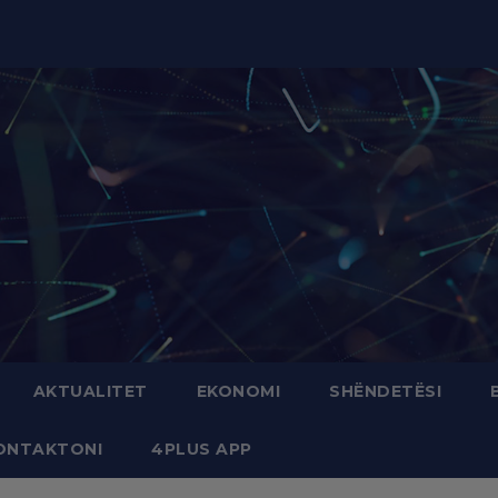
modal-check
AKTUALITET
EKONOMI
SHËNDETËSI
ONTAKTONI
4PLUS APP