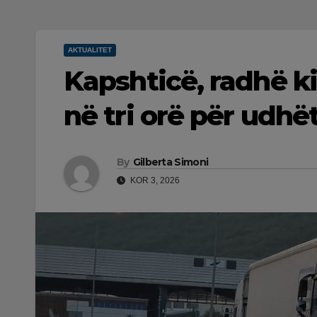
AKTUALITET
Kapshticë, radhë ki
në tri orë për udhë
By
Gilberta Simoni
KOR 3, 2026