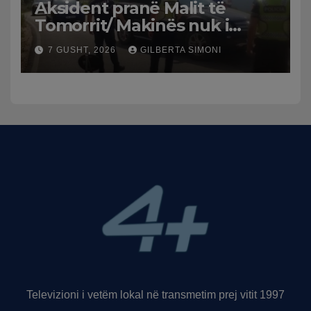
Aksident pranë Malit të
Tomorrit/ Makinës nuk i
punuan frenat dhe doli nga
7 GUSHT, 2026
GILBERTA SIMONI
rruga, plagosen 7 persona,
dy në gjendje të rëndë te
Trauma
Televizioni i vetëm lokal në transmetim prej vitit 1997