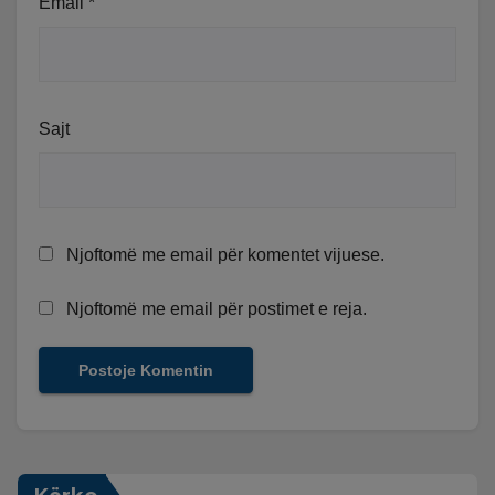
Email
*
Sajt
Njoftomë me email për komentet vijuese.
Njoftomë me email për postimet e reja.