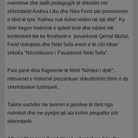
nxënësve dhe stafit pedagogjik të shkollës me
shkrimtarët Andrea Liko dhe Niko Ferro për promovimin
e librit të tyre “Atdheu nuk duhet vetëm në një ditë”. Ky
libër tregon historinë e qytetit tonë dhe ndalet më
konkretisht tek tre firmëtarët e pavarësisë Qemal Mullai,
Ferid Vokopola dhe Nebi Sefa emrin e të cilit mban
shkolla “Nënshkruesi i Pavarësisë Nebi Sefa”.
Pasi panë disa fragmente të filmit “Nëntori i dytë”,
mësueset e historisë prezantuan shkurtimisht librin e dy
shkrimtarëve lushnjarë.
Takimi vazhdoi me leximin e pjesëve të librit nga
nxënësit dhe me pyetjet që ata kishin përgatitur për
shkrimtarët.