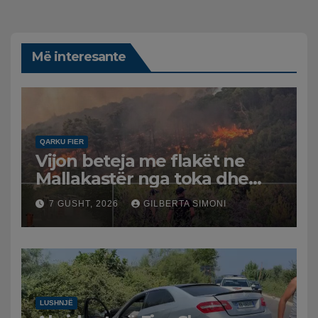
Më interesante
QARKU FIER
Vijon beteja me flakët ne
Mallakastër nga toka dhe
nga ajri me dy helikopterë.
7 GUSHT, 2026
GILBERTA SIMONI
LUSHNJË