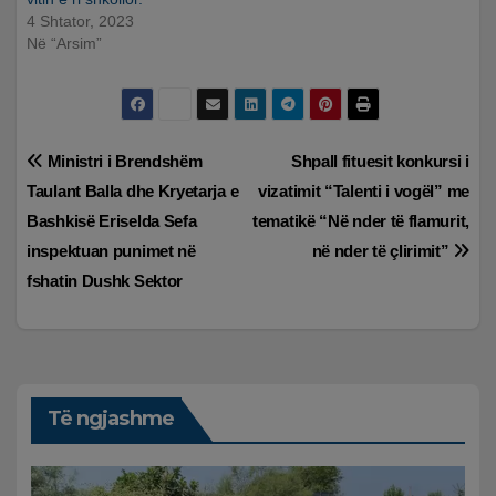
4 Shtator, 2023
Në “Arsim”
Lëvizje
Ministri i Brendshëm
Shpall fituesit konkursi i
Taulant Balla dhe Kryetarja e
vizatimit “Talenti i vogël” me
te
Bashkisë Eriselda Sefa
tematikë “Në nder të flamurit,
postimet
inspektuan punimet në
në nder të çlirimit”
fshatin Dushk Sektor
Të ngjashme