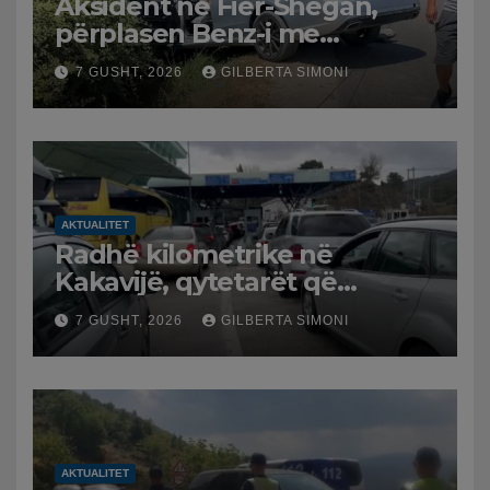
Aksident në Fier-Shegan,
përplasen Benz-i me
furgonin, plagoset një i
7 GUSHT, 2026
GILBERTA SIMONI
moshuar
AKTUALITET
Radhë kilometrike në
Kakavijë, qytetarët që
kthehen në Shqipëri
7 GUSHT, 2026
GILBERTA SIMONI
bllokohen në temperatura të
larta, pala greke punon me
ritme të ngadalta
AKTUALITET