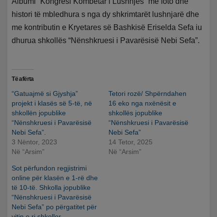
Albumi “Kongresi Kombëtar i Lushnjës” me foto dhe
histori të mbledhura s nga dy shkrimtarët lushnjarë dhe
me kontributin e Kryetares së Bashkisë Eriselda Sefa iu
dhurua shkollës “Nënshkruesi i Pavarësisë Nebi Sefa”.
Të afërta
“Gatuajmë si Gjyshja”
Tetori rozë/ Shpërndahen
projekt i klasës së 5-të, në
16 eko nga nxënësit e
shkollën jopublike
shkollës jopublike
“Nënshkruesi i Pavarësisë
“Nënshkruesi i Pavarësisë
Nebi Sefa”.
Nebi Sefa”
3 Nëntor, 2023
14 Tetor, 2025
Në “Arsim”
Në “Arsim”
Sot përfundon regjistrimi
online për klasën e 1-rë dhe
të 10-të. Shkolla jopublike
“Nënshkruesi i Pavarësisë
Nebi Sefa” po përgatitet për
vitin e ri shkollor.