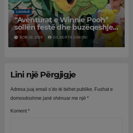
LUSHNJË
“Aventurat e Winnie Pooh”
sollën festë dhe buzëqeshje
për fëmijët në Lushnjë
KOR 29, 2026
GILBERTA SIMONI
Lini një Përgjigje
Adresa juaj email s’do të bëhet publike.
Fushat e
domosdoshme janë shënuar me një
*
Koment
*