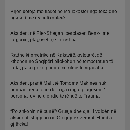
Vijon beteja me flakët ne Mallakastër nga toka dhe
nga ajri me dy helikopterë.
Aksident në Fier-Shegan, përplasen Benz-i me
furgonin, plagoset një i moshuar
Radhë kilometrike në Kakavijë, qytetarët që
kthehen në Shqipëri bllokohen në temperatura të
larta, pala greke punon me ritme të ngadalta
Aksident pranë Malit të Tomorrit/ Makinës nuk i
punuan frenat dhe doli nga rruga, plagosen 7
persona, dy në gjendje të rëndë te Trauma
“Po shkonin në punë”/ Gruaja dhe djali i vdiqën në
aksident, shqiptari në Greqi prek zemrat: Humba
gjithçka!