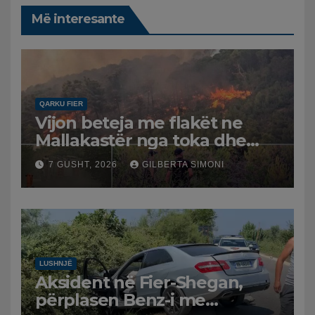
Më interesante
QARKU FIER
Vijon beteja me flakët ne
Mallakastër nga toka dhe
nga ajri me dy helikopterë.
7 GUSHT, 2026
GILBERTA SIMONI
LUSHNJË
Aksident në Fier-Shegan,
përplasen Benz-i me