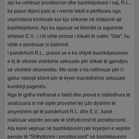
ajo ka ushtruar prostitucion dhe bashkëjetuesi i saj, R.L.,
ka pasur dijeni pasi ai i merrte lekët e përfituara nga
veprimtaria kriminale kur kjo shkonte në shtëpinë që
bashkëjetonin. Ajo ka sqaruar se klientët ia siguronte
shtetasi E.V., i cili ishte pronar i lokalit të natës “Star”, ku
ishte e punësuar si balerinë.
I pandehurit R.L., pranoi se e ka shtyrë bashkëjetuesen
e tij të ofronte shërbime seksuale për shkak të gjendjes
së vështirë ekonomike. Me raste e ka ndihmuar për t’i
gjetur ndonjë klient për të kryer marrëdhënie seksuale
kundrejt pagesës.
Nga të gjitha rrethanat e faktit dhe provat e mbledhura të
analizuara si më sipër provohet tej çdo dyshimi të
arsyeshëm që të pandehurit R.L. dhe E.V., kanë
realizuar veprën penale të shfrytëzimit të prostitucionit.
Ata kanë vepruar në bashkëpunim për kryerjen e veprës
penale të “Shfrytëzimi i prostitucionit” në bashkëpunim