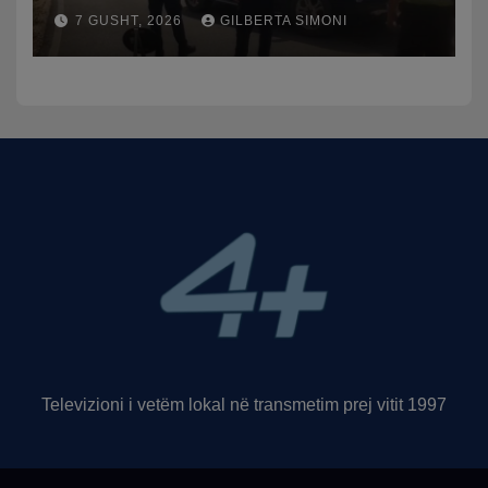
punuan frenat dhe doli nga
7 GUSHT, 2026
GILBERTA SIMONI
rruga, plagosen 7 persona,
dy në gjendje të rëndë te
Trauma
Televizioni i vetëm lokal në transmetim prej vitit 1997