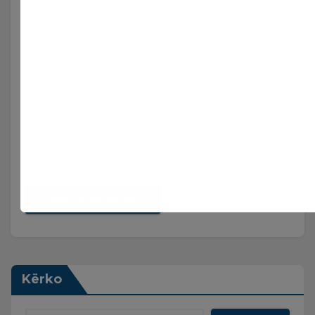
Sajt
Njoftomë me email për komentet vijuese.
Njoftomë me email për postimet e reja.
Kërko