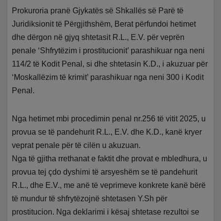
Prokuroria pranë Gjykatës së Shkallës së Parë të
Juridiksionit të Përgjithshëm, Berat përfundoi hetimet
dhe dërgon në gjyq shtetasit R.L., E.V. për veprën
penale ‘Shfrytëzim i prostitucionit’ parashikuar nga neni
114/2 të Kodit Penal, si dhe shtetasin K.D., i akuzuar për
‘Moskallëzim të krimit’ parashikuar nga neni 300 i Kodit
Penal.
Nga hetimet mbi procedimin penal nr.256 të vitit 2025, u
provua se të pandehurit R.L., E.V. dhe K.D., kanë kryer
veprat penale për të cilën u akuzuan.
Nga të gjitha rrethanat e faktit dhe provat e mbledhura, u
provua tej çdo dyshimi të arsyeshëm se të pandehurit
R.L., dhe E.V., me anë të veprimeve konkrete kanë bërë
të mundur të shfrytëzojnë shtetasen Y.Sh për
prostitucion. Nga deklarimi i kësaj shtetase rezultoi se