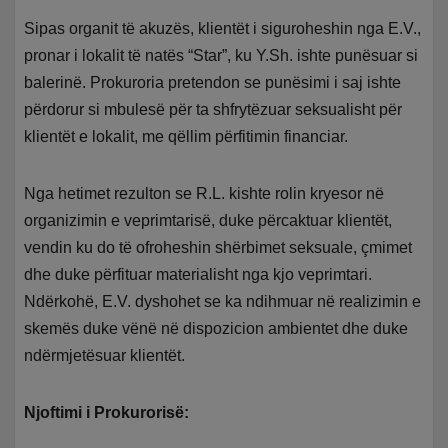
Sipas organit të akuzës, klientët i siguroheshin nga E.V.,
pronar i lokalit të natës “Star”, ku Y.Sh. ishte punësuar si
balerinë. Prokuroria pretendon se punësimi i saj ishte
përdorur si mbulesë për ta shfrytëzuar seksualisht për
klientët e lokalit, me qëllim përfitimin financiar.
Nga hetimet rezulton se R.L. kishte rolin kryesor në
organizimin e veprimtarisë, duke përcaktuar klientët,
vendin ku do të ofroheshin shërbimet seksuale, çmimet
dhe duke përfituar materialisht nga kjo veprimtari.
Ndërkohë, E.V. dyshohet se ka ndihmuar në realizimin e
skemës duke vënë në dispozicion ambientet dhe duke
ndërmjetësuar klientët.
Njoftimi i Prokurorisë: