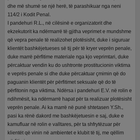
dhe më shumë se një herë, të parashikuar nga neni
114/2 i Kodit Penal.
I pandehuri R.L., në cilësinë e organizatorit dhe
ekzekutorit ka ndërmarrë të gjitha veprimet e mundshme
që vepra penale të realizohet plotësisht, duke i siguruar
klientët bashkëjetueses së tij për të kryer veprën penale,
duke marrë përfitime materiale nga kjo veprimtari, duke
përcaktuar vendin ku do ushtronte prostitucionin viktima
e veprës penale si dhe duke përcaktuar çmimin që do
paguanin klientët për përfitimet seksuale që do të
përfitonin nga viktima. Ndërsa i pandehuri E.V. në rolin e
ndihmësit, ka ndërmarrë hapat për ta realizuar plotësisht
veprën penale. Ai ka marrë në punë shtetasen Y.Sh.,
pasi ka rënë dakord me bashkëjetuesin e saj, duke e
kamufluar në rolin e valltares, për ta shfrytëzuar për
klientët që vinin në ambientet e klubit të tij, me qëllim