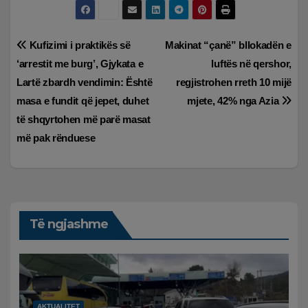
Lëvizje
Kufizimi i praktikës së
Makinat “çanë” bllokadën e
‘arrestit me burg’, Gjykata e
luftës në qershor,
te
Lartë zbardh vendimin: Është
regjistrohen rreth 10 mijë
postimet
masa e fundit që jepet, duhet
mjete, 42% nga Azia
të shqyrtohen më parë masat
më pak rënduese
Të ngjashme
AKTUALITET