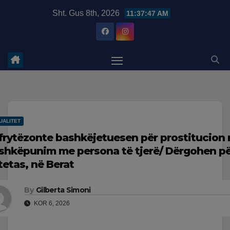
Skip
modal-check
Sht. Gus 8th, 2026
11:37:49 AM
to
content
UALITET
frytëzonte bashkëjetuesen për prostitucion 
shkëpunim me persona të tjerë/ Dërgohen pë
tetas, në Berat
By
Gilberta Simoni
KOR 6, 2026