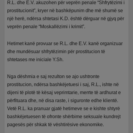
R.L. dhe E.V. akuzohen për veprën penale “Shfrytëzimi i
prostitucionit”, kryer në bashkëpunim dhe më shumë se
një herë, ndërsa shtetasi K.D. është dërguar në gjyq për
veprën penale “Moskallëzimi i krimit”.
Hetimet kanë provuar se R.L. dhe E.V. kanë organizuar
dhe mundësuar shfrytëzimin për prostitucion të
shtetases me iniciale Y.Sh.
Nga dëshmia e saj rezulton se ajo ushtronte
prostitucion, ndërsa bashkëjetuesi i saj, R.L., ishte në
dijeni të plotë të kësaj veprimtarie, merrte të ardhurat e
përfituara dhe, në disa raste, i siguronte edhe klientë.
Vetë R.L. ka pranuar gjatë hetimeve se e kishte shtyrë
bashkëjetuesen të ofronte shërbime seksuale kundrejt
pagesës për shkak të vështirësive ekonomike.