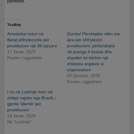
përfitimi.
Të afërta
Arrestohet tutori në
Durrës/ Përshtatën vilën me
Berat,shfrytëzonte për
qira për shfrytëzim
prostitucion një 36-vjeçare
prostitucioni, përfundojnë
17 Janar, 2025
në pranga 4 kineze dhe
Postim i ngjashëm
shpallet në kërkim një
shtetase angleze si
organizatore
20 Qershor, 2025
Postim i ngjashëm
I riu në Lushnjë merr në
shtëpi vajzën nga Brazili, i
gjente ‘klientë’ për
prostitucion
23 Janar, 2026
Në “Lushnjë”