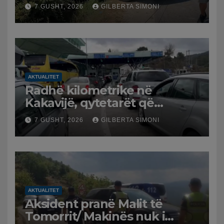
furgonin, plagoset një i
7 GUSHT, 2026
GILBERTA SIMONI
moshuar
AKTUALITET
Radhë kilometrike në
Kakavijë, qytetarët që
kthehen në Shqipëri
7 GUSHT, 2026
GILBERTA SIMONI
bllokohen në temperatura të
larta, pala greke punon me
ritme të ngadalta
AKTUALITET
Aksident pranë Malit të
Tomorrit/ Makinës nuk i