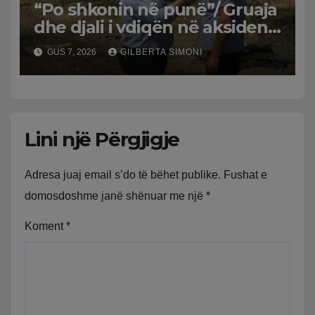
“Po shkonin në punë”/ Gruaja
dhe djali i vdiqën në aksident,
shqiptari në Greqi prek
GUS 7, 2026
GILBERTA SIMONI
zemrat: Humba gjithçka!
Lini një Përgjigje
Adresa juaj email s’do të bëhet publike.
Fushat e
domosdoshme janë shënuar me një
*
Koment
*