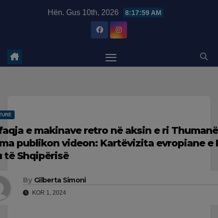
Skip
modal-check
Hën. Gus 10th, 2026
8:18:00 AM
to
content
TURË
faqja e makinave retro në aksin e ri Thumanë
ma publikon videon: Kartëvizita evropiane e 
u të Shqipërisë
By
Gilberta Simoni
KOR 1, 2024