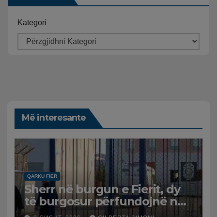
Kategori
Më interesante
QARKU FIER
Sherr në burgun e Fierit, dy
të burgosur përfundojnë në
spital