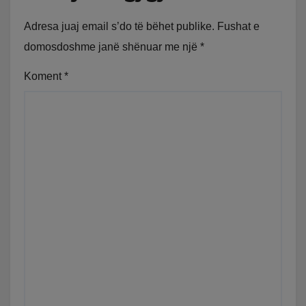
Adresa juaj email s’do të bëhet publike.
Fushat e
domosdoshme janë shënuar me një
*
Koment
*