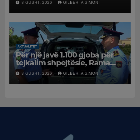
8 GUSHT, 2026
GILBERTA SIMONI
AKTUALITET
Për një javë 1.100 gjoba për
tejkalim shpejtësie, Rama
publikon videon: Kamerat e
8 GUSHT, 2026
GILBERTA SIMONI
trafikut së shpejti në
funksion