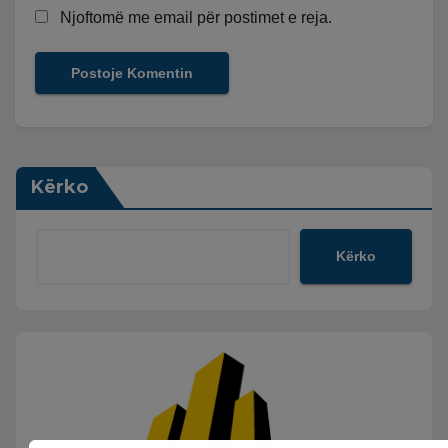
Njoftomë me email për postimet e reja.
Kërko
Kërko