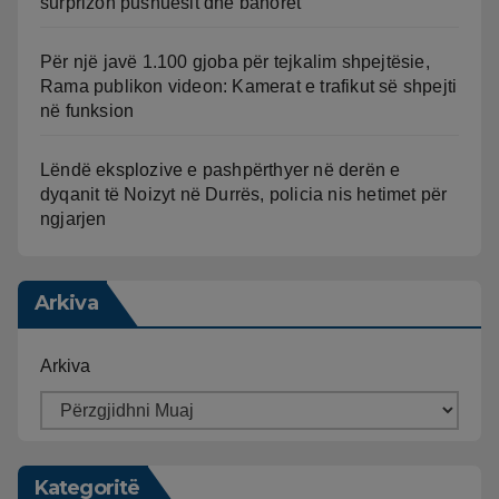
surprizon pushuesit dhe banorët
Për një javë 1.100 gjoba për tejkalim shpejtësie,
Rama publikon videon: Kamerat e trafikut së shpejti
në funksion
Lëndë eksplozive e pashpërthyer në derën e
dyqanit të Noizyt në Durrës, policia nis hetimet për
ngjarjen
Arkiva
Arkiva
Kategoritë