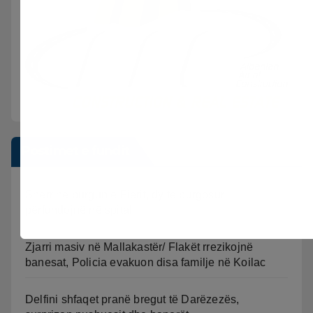
Postimet e fundit
Sherr në burgun e Fierit, dy të burgosur
përfundojnë në spital
Zjarri masiv në Mallakastër/ Flakët rrezikojnë
banesat, Policia evakuon disa familje në Koilac
Delfini shfaqet pranë bregut të Darëzezës,