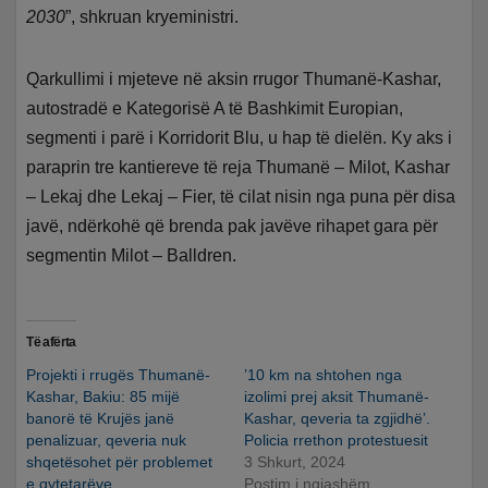
2030
”, shkruan kryeministri.
Qarkullimi i mjeteve në aksin rrugor Thumanë-Kashar,
autostradë e Kategorisë A të Bashkimit Europian,
segmenti i parë i Korridorit Blu, u hap të dielën. Ky aks i
paraprin tre kantiereve të reja Thumanë – Milot, Kashar
– Lekaj dhe Lekaj – Fier, të cilat nisin nga puna për disa
javë, ndërkohë që brenda pak javëve rihapet gara për
segmentin Milot – Balldren.
Të afërta
Projekti i rrugës Thumanë-
’10 km na shtohen nga
Kashar, Bakiu: 85 mijë
izolimi prej aksit Thumanë-
banorë të Krujës janë
Kashar, qeveria ta zgjidhë’.
penalizuar, qeveria nuk
Policia rrethon protestuesit
shqetësohet për problemet
3 Shkurt, 2024
e qytetarëve
Postim i ngjashëm