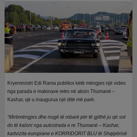
Kryeministri Edi Rama publikoi këtë mëngjes një video
nga parada e makinave retro në aksin Thumanë –
Kashar, që u inaugurua një ditë më parë.
“Mirëmëngjes dhe rrugë të mbarë për të gjithë ju që sot
do të kaloni nga autostrada e re Thumanë – Kashar,
kartvizita europiane e KORRIDORIT BLU të Shqipërisë