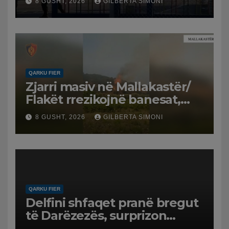
8 GUSHT, 2026
GILBERTA SIMONI
QARKU FIER
Zjarri masiv në Mallakastër/
Flakët rrezikojnë banesat,
Policia evakuon disa familje
8 GUSHT, 2026
GILBERTA SIMONI
në Koilac
QARKU FIER
Delfini shfaqet pranë bregut
të Darëzezës, surprizon
pushuesit dhe banorët