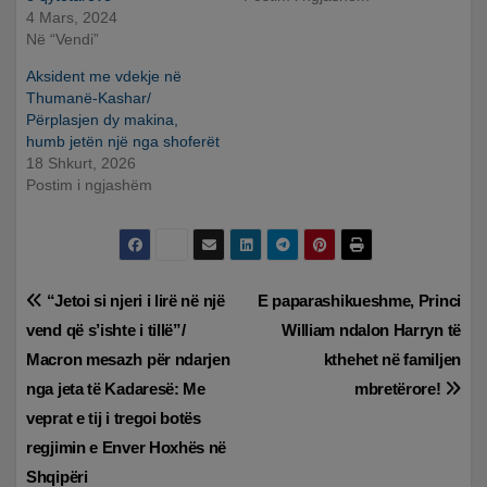
4 Mars, 2024
Në “Vendi”
Aksident me vdekje në
Thumanë-Kashar/
Përplasjen dy makina,
humb jetën një nga shoferët
18 Shkurt, 2026
Postim i ngjashëm
Lëvizje
“Jetoi si njeri i lirë në një
E paparashikueshme, Princi
vend që s’ishte i tillë”/
William ndalon Harryn të
te
Macron mesazh për ndarjen
kthehet në familjen
postimet
nga jeta të Kadaresë: Me
mbretërore!
veprat e tij i tregoi botës
regjimin e Enver Hoxhës në
Shqipëri