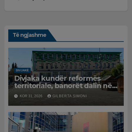
Të ngjashme
DIVJAKË
Divjaka kundër reformës
territoriale, banorët dalin në
protestë.
KOR 31, 2026
GILBERTA SIMONI