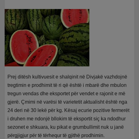
Prej ditësh kultivuesit e shalqinit në Divjakë vazhdojnë
tregtimin e prodhimit të ri që është i mbarë dhe mbulon
tregun vendas dhe eksportet për vendet e rajonit e më
gjerë. Çmimi në varësi të varietetit aktualisht është nga
24 deri në 30 lekë për kg. Kësaj ecurie pozitive fermerët
i druhen me ndonjë bllokim të eksportit siç ka ndodhur
sezonet e shkuara, ku pikat e grumbullimit nuk u janë
përgjigjur për të tërhequr të gjithë prodhimin.