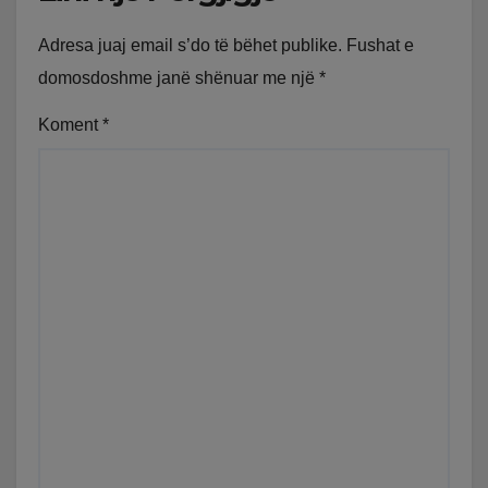
Adresa juaj email s’do të bëhet publike.
Fushat e
domosdoshme janë shënuar me një
*
Koment
*