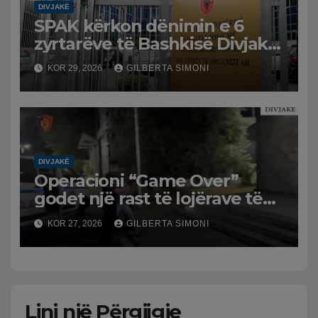
DIVJAKË
SPAK kërkon dënimin e 6
zyrtarëve të Bashkisë Divjakë
për shkelje në tendera
KOR 29, 2026
GILBERTA SIMONI
DIVJAKË
Operacioni “Game Over”
godet një rast të lojërave të
fatit në Divjakë
KOR 27, 2026
GILBERTA SIMONI
Lini një Përgjigje