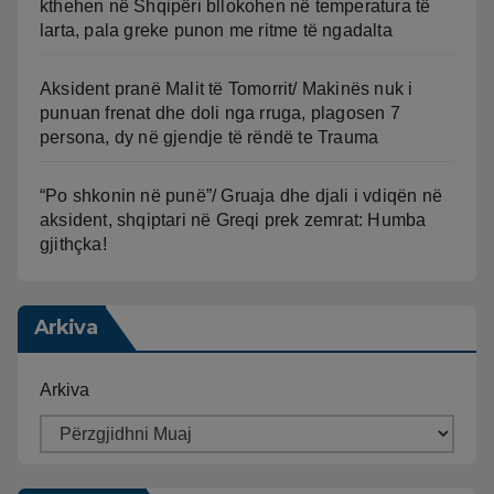
kthehen në Shqipëri bllokohen në temperatura të
larta, pala greke punon me ritme të ngadalta
Aksident pranë Malit të Tomorrit/ Makinës nuk i
punuan frenat dhe doli nga rruga, plagosen 7
persona, dy në gjendje të rëndë te Trauma
“Po shkonin në punë”/ Gruaja dhe djali i vdiqën në
aksident, shqiptari në Greqi prek zemrat: Humba
gjithçka!
Arkiva
Arkiva