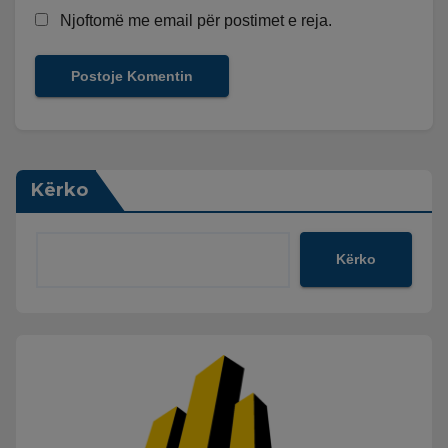
Njoftomë me email për postimet e reja.
Kërko
Kërko