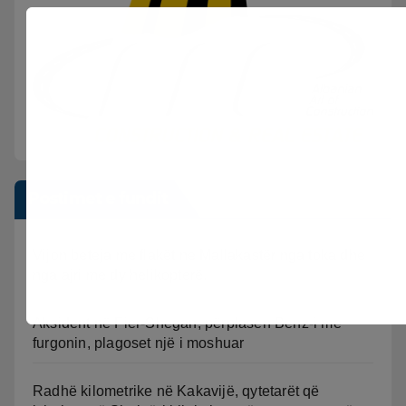
Postimet e fundit
Vijon beteja me flakët ne Mallakastër nga toka dhe
nga ajri me dy helikopterë.
Aksident në Fier-Shegan, përplasen Benz-i me
furgonin, plagoset një i moshuar
Radhë kilometrike në Kakavijë, qytetarët që