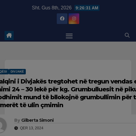
Skip
modal-check
Sht. Gus 8th, 2026
9:26:32 AM
to
content
QËSI
DIVJAKË
alqini i Divjakës tregtohet në tregun vendas 
imi 24 – 30 lekë për kg. Grumbulluesit në pik
odhimit mund të bllokojnë grumbullimin për t
rmerët të ulin çmimin
By
Gilberta Simoni
QER 13, 2024