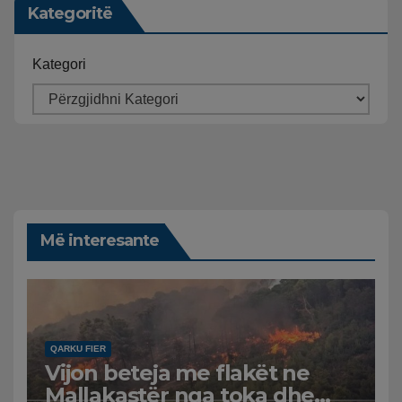
Kategoritë
Kategori
Më interesante
QARKU FIER
Vijon beteja me flakët ne
Mallakastër nga toka dhe