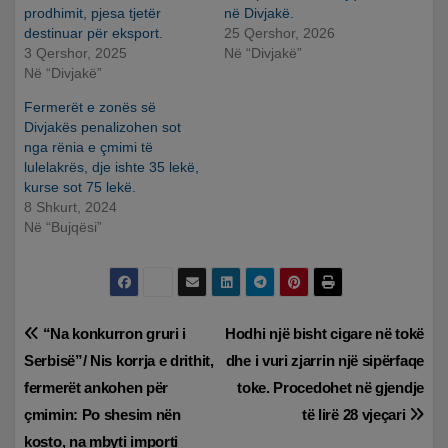
prodhimit, pjesa tjetër
në Divjakë.
destinuar për eksport.
25 Qershor, 2026
3 Qershor, 2025
Në “Divjakë”
Në “Divjakë”
Fermerët e zonës së
Divjakës penalizohen sot
nga rënia e çmimi të
lulelakrës, dje ishte 35 lekë,
kurse sot 75 lekë.
8 Shkurt, 2024
Në “Bujqësi”
Lëvizje
“Na konkurron gruri i
Hodhi një bisht cigare në tokë
Serbisë”/ Nis korrja e drithit,
dhe i vuri zjarrin një sipërfaqe
te
fermerët ankohen për
toke. Procedohet në gjendje
postimet
çmimin: Po shesim nën
të lirë 28 vjeçari
kosto, na mbyti importi