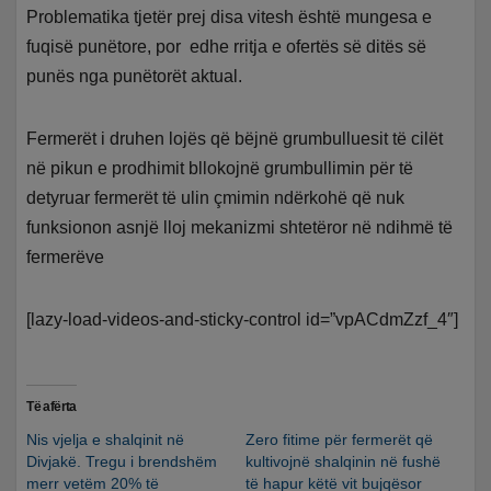
Problematika tjetër prej disa vitesh është mungesa e
fuqisë punëtore, por edhe rritja e ofertës së ditës së
punës nga punëtorët aktual.
Fermerët i druhen lojës që bëjnë grumbulluesit të cilët
në pikun e prodhimit bllokojnë grumbullimin për të
detyruar fermerët të ulin çmimin ndërkohë që nuk
funksionon asnjë lloj mekanizmi shtetëror në ndihmë të
fermerëve
[lazy-load-videos-and-sticky-control id=”vpACdmZzf_4″]
Të afërta
Nis vjelja e shalqinit në
Zero fitime për fermerët që
Divjakë. Tregu i brendshëm
kultivojnë shalqinin në fushë
merr vetëm 20% të
të hapur këtë vit bujqësor