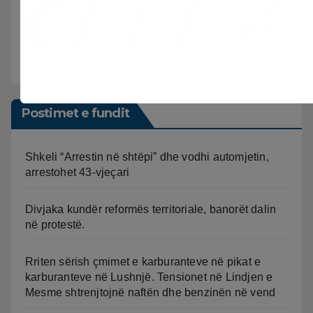
Postimet e fundit
Shkeli “Arrestin në shtëpi” dhe vodhi automjetin,
arrestohet 43-vjeçari
Divjaka kundër reformës territoriale, banorët dalin
në protestë.
Rriten sërish çmimet e karburanteve në pikat e
karburanteve në Lushnjë. Tensionet në Lindjen e
Mesme shtrenjtojnë naftën dhe benzinën në vend