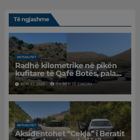
Të ngjashme
AKTUALITET
Radhë kilometrike në pikën
kufitare të Qafë Botës, pala
greke raporton defekt në
KOR 31, 2026
GILBERTA SIMONI
sistem, qytetarët mbeten të
bllokuar
AKTUALITET
Aksidentohet “Cekja” i Beratit