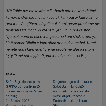
“Në lidhje me masakrën e Dobraçit unë ua kam dhënë
kamerat. Unë me atë familje nuk kam pasur kurrë asnjë
problem. Asnjëherë në jetë nuk kemi pasur probleme me
familjen Lici.
Konflikti me familjen Lici nuk ekziston.
Njerëzit mund të kenë inat pse unë kam shok x apo y…
Unë Asmer Bilalin e kam shok dhe nuk e mohoj. Kurrë
në jetë nuk i kam ndërhyrë në probleme dhe as nuk e
lejoj të më ndërhyjë në problemet e mia”,
tha Bajri.
Të afërta
Safet Bajri del sot para
Drejtohej nga e dashura e
GJKKO për verifikim të
Safet Bajrit, ky është
masës së sigurisë “arrest
automjeti me të cilin ish-
në burg”
missi largoi vrasësit e
24 Shkurt, 2025
Fatbardh Licit në Kiras të
Postim i ngjashëm
Shkodrës