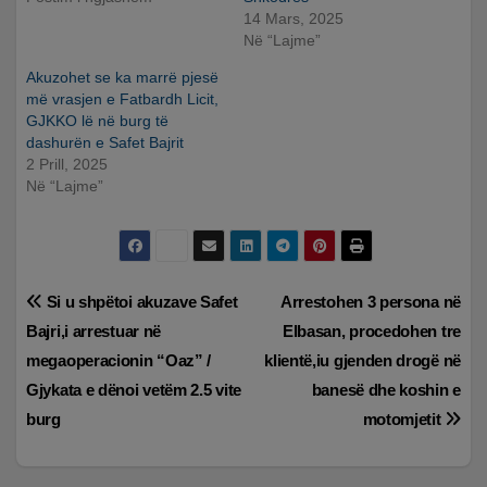
14 Mars, 2025
Në “Lajme”
Akuzohet se ka marrë pjesë
më vrasjen e Fatbardh Licit,
GJKKO lë në burg të
dashurën e Safet Bajrit
2 Prill, 2025
Në “Lajme”
Lëvizje
Si u shpëtoi akuzave Safet
Arrestohen 3 persona në
Bajri,i arrestuar në
Elbasan, procedohen tre
te
megaoperacionin “Oaz” /
klientë,iu gjenden drogë në
postimet
Gjykata e dënoi vetëm 2.5 vite
banesë dhe koshin e
burg
motomjetit