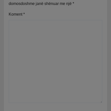
domosdoshme janë shënuar me një
*
Koment
*