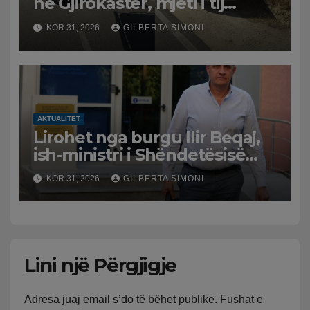
në Gjirokastër, mjeti i tij
përplaset me atë të klerikut
KOR 31, 2026
GILBERTA SIMONI
bektashian
AKTUALITET
Lirohet nga burgu Ilir Beqaj,
ish-ministri i Shëndetësisë
‘kthehet’ në shtëpi, GJKKO i
KOR 31, 2026
GILBERTA SIMONI
ndryshon masën e arrestit
Lini një Përgjigje
Adresa juaj email s’do të bëhet publike.
Fushat e