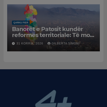
dhe benzinën në vend
QARKU FIER
Banorët e Patosit kundër
reformës territoriale: Të mos
humbasim identitetin e
31 KORRIK, 2026
GILBERTA SIMONI
qytetit