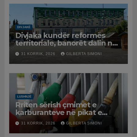
DIVJAKË
Divjaka kundër reformës
territoriale, banorët dalin në
protestë.
31 KORRIK, 2026
GILBERTA SIMONI
LUSHNJË
Rriten sërish çmimet e
karburanteve në pikat e
karburanteve në Lushnjë.
31 KORRIK, 2026
GILBERTA SIMONI
Tensionet në Lindjen e
Mesme shtrenjtojnë naftën