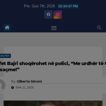
Skip
modal-check
Pre. Gus 7th, 2026
10:34:48 PM
to
content
UALITET
fet Bajri shoqërohet në polici, “Me urdhër të
saçme!”
By
Gilberta Simoni
SHK 21, 2025