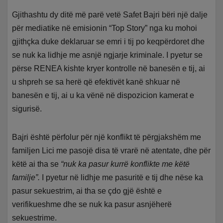
Gjithashtu dy ditë më parë vetë Safet Bajri bëri një dalje
për mediatike në emisionin “Top Story” nga ku mohoi
gjithçka duke deklaruar se emri i tij po keqpërdoret dhe
se nuk ka lidhje me asnjë ngjarje kriminale. I pyetur se
përse RENEA kishte kryer kontrolle në banesën e tij, ai
u shpreh se sa herë që efektivët kanë shkuar në
banesën e tij, ai u ka vënë në dispozicion kamerat e
sigurisë.
Bajri është përfolur për një konflikt të përgjakshëm me
familjen Lici me pasojë disa të vrarë në atentate, dhe për
këtë ai tha se
“nuk ka pasur kurrë konflikte me këtë
familje”.
I pyetur në lidhje me pasuritë e tij dhe nëse ka
pasur sekuestrim, ai tha se çdo gjë është e
verifikueshme dhe se nuk ka pasur asnjëherë
sekuestrime.