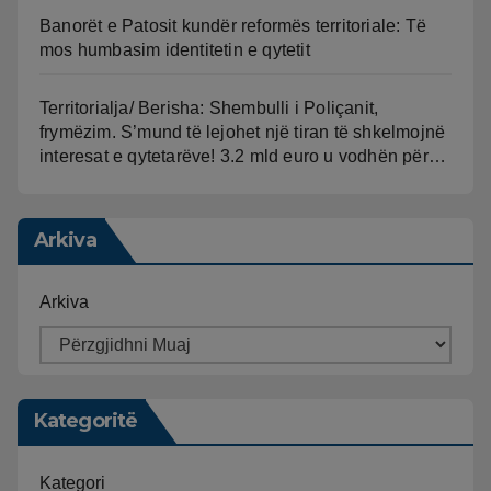
Banorët e Patosit kundër reformës territoriale: Të
mos humbasim identitetin e qytetit
Territorialja/ Berisha: Shembulli i Poliçanit,
frymëzim. S’mund të lejohet një tiran të shkelmojnë
interesat e qytetarëve! 3.2 mld euro u vodhën për…
Arkiva
Arkiva
Kategoritë
Kategori