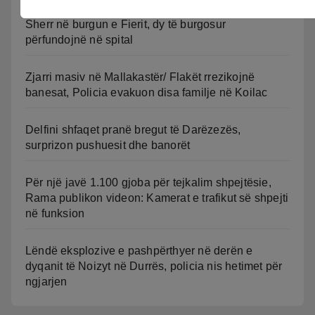
Sherr në burgun e Fierit, dy të burgosur
përfundojnë në spital
Zjarri masiv në Mallakastër/ Flakët rrezikojnë
banesat, Policia evakuon disa familje në Koilac
Delfini shfaqet pranë bregut të Darëzezës,
surprizon pushuesit dhe banorët
Për një javë 1.100 gjoba për tejkalim shpejtësie,
Rama publikon videon: Kamerat e trafikut së shpejti
në funksion
Lëndë eksplozive e pashpërthyer në derën e
dyqanit të Noizyt në Durrës, policia nis hetimet për
ngjarjen