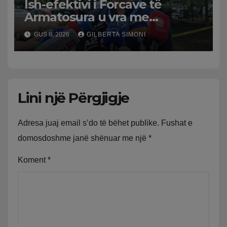
Ish-efektivi i Forcave të
Armatosura u vra me
kallashnikov nga shoku i
GUS 8, 2026
GILBERTA SIMONI
fëmijërisë, zv. drejtori i
Hetimit: Kishin konflikt të
mbartur prej disa kohësh
Lini një Përgjigje
Adresa juaj email s’do të bëhet publike.
Fushat e
domosdoshme janë shënuar me një
*
Koment
*