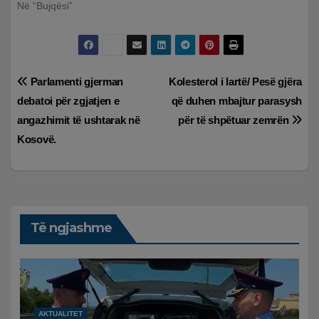
Në “Bujqësi”
Lëvizje
Parlamenti gjerman
Kolesterol i lartë/ Pesë gjëra
debatoi për zgjatjen e
që duhen mbajtur parasysh
te
angazhimit të ushtarak në
për të shpëtuar zemrën
postimet
Kosovë.
Të ngjashme
AKTUALITET