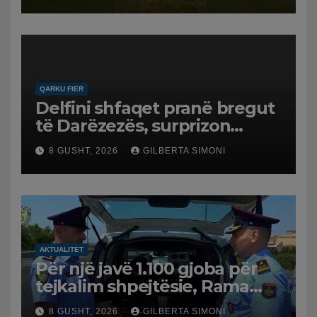
në Koilac
QARKU FIER
Delfini shfaqet pranë bregut
të Darëzezës, surprizon
pushuesit dhe banorët
8 GUSHT, 2026
GILBERTA SIMONI
AKTUALITET
Për një javë 1.100 gjoba për
tejkalim shpejtësie, Rama
publikon videon: Kamerat e
8 GUSHT, 2026
GILBERTA SIMONI