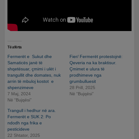
Të afërta
Fermerët e Sukut dhe
Fier/ Fermerët protestojnë:
Samaticës janë të
Qeveria na ka braktisur.
shqetësuar, çmimi i ulët i
Çmimet e ulura të
trangullit dhe domates, nuk
prodhimeve nga
arrin të mbuloj kostot e
grumbulluesit
shpenzimeve
28 Prill, 2025
7 Maj, 2024
Në “Bujqësi”
Në “Bujqësi”
Trangull i hedhur në ara.
Fermerët e SUK 2: Po
ndodh nga frika e
pesticideve
22 Shtator, 2025