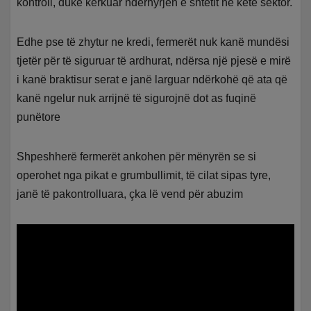
kontroll, duke kërkuar ndërhyrjen e shtetit në këtë sektor.
Edhe pse të zhytur ne kredi, fermerët nuk kanë mundësi
tjetër për të siguruar të ardhurat, ndërsa një pjesë e mirë
i kanë braktisur serat e janë larguar ndërkohë që ata që
kanë ngelur nuk arrijnë të sigurojnë dot as fuqinë
punëtore
Shpeshherë fermerët ankohen për mënyrën se si
operohet nga pikat e grumbullimit, të cilat sipas tyre,
janë të pakontrolluara, çka lë vend për abuzim