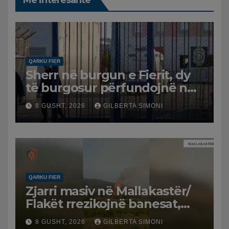
QARKU FIER
Sherr në burgun e Fierit, dy
të burgosur përfundojnë në
spital
8 GUSHT, 2026
GILBERTA SIMONI
QARKU FIER
Zjarri masiv në Mallakastër/
Flakët rrezikojnë banesat,
Policia evakuon disa familje
8 GUSHT, 2026
GILBERTA SIMONI