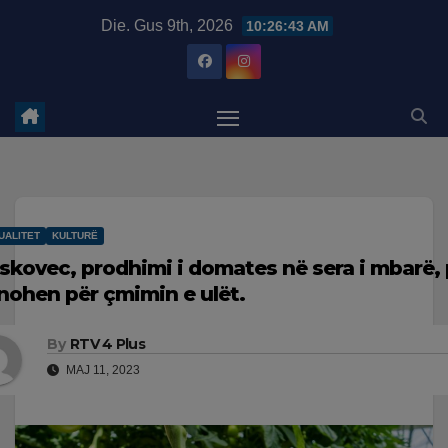
Skip
modal-check
Die. Gus 9th, 2026
10:26:44 AM
to
content
UALITET
KULTURË
skovec, prodhimi i domates në sera i mbarë,
nohen për çmimin e ulët.
By
RTV 4 Plus
MAJ 11, 2023