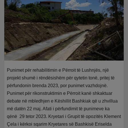
Punimet për rehabilitimin e Përroit të Lushnjës, një
projekt shumë i rëndësishëm për qytetin tonë, pritej të
përfundonin brenda 2023, por punimet vazhdojnë.
Punimet për rikonstruktimin e Përroit kanë shkaktuar
debate në mbledhjen e Këshillit Bashkiak që u zhvillua
më datën 22 maj. Afati i përfundimit të punimeve ka
qënë 29 tetor 2023. Kryetari i Grupit të opozitës Klement
Çela i kërkoi sqarim Kryetares së Bashkisë Eriselda