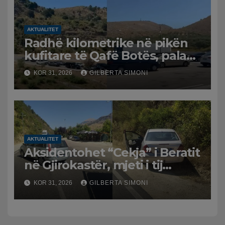
AKTUALITET
Radhë kilometrike në pikën
kufitare të Qafë Botës, pala
greke raporton defekt në
KOR 31, 2026
GILBERTA SIMONI
sistem, qytetarët mbeten të
bllokuar
AKTUALITET
Aksidentohet “Cekja” i Beratit
në Gjirokastër, mjeti i tij
përplaset me atë të klerikut
KOR 31, 2026
GILBERTA SIMONI
bektashian