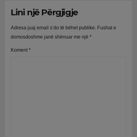
Lini një Përgjigje
Adresa juaj email s’do të bëhet publike.
Fushat e
domosdoshme janë shënuar me një
*
Koment
*