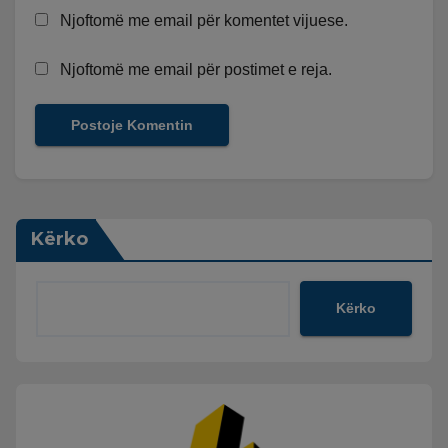
Njoftomë me email për komentet vijuese.
Njoftomë me email për postimet e reja.
Kërko
Kërko