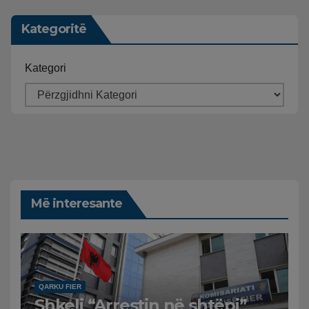
Kategoritë
Kategori
Më interesante
QARKU FIER
Shkeli “Arrestin në shtëpi”