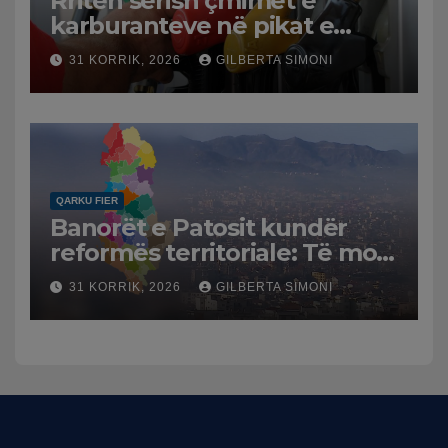
Rriten sërish çmimet e
karburanteve në pikat e
karburanteve në Lushnjë.
31 KORRIK, 2026
GILBERTA SIMONI
Tensionet në Lindjen e
Mesme shtrenjtojnë naftën
dhe benzinën në vend
QARKU FIER
Banorët e Patosit kundër
reformës territoriale: Të mos
humbasim identitetin e
31 KORRIK, 2026
GILBERTA SIMONI
qytetit