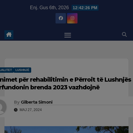
Skip
modal-check
Enj. Gus 6th, 2026
12:42:27 PM
to
content
UALITET
LUSHNJË
nimet për rehabilitimin e Përroit të Lushnjës 
rfundonin brenda 2023 vazhdojnë
By
Gilberta Simoni
MAJ 27, 2024