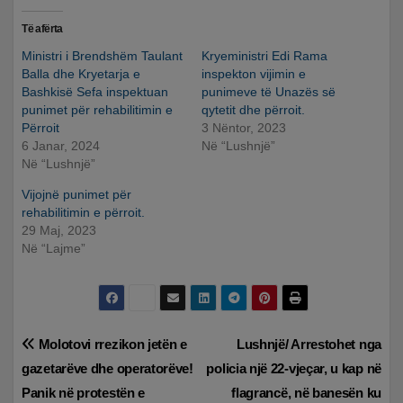
Të afërta
Ministri i Brendshëm Taulant
Kryeministri Edi Rama
Balla dhe Kryetarja e
inspekton vijimin e
Bashkisë Sefa inspektuan
punimeve të Unazës së
punimet për rehabilitimin e
qytetit dhe përroit.
Përroit
3 Nëntor, 2023
6 Janar, 2024
Në “Lushnjë”
Në “Lushnjë”
Vijojnë punimet për
rehabilitimin e përroit.
29 Maj, 2023
Në “Lajme”
Lëvizje
Molotovi rrezikon jetën e
Lushnjë/ Arrestohet nga
gazetarëve dhe operatorëve!
policia një 22-vjeçar, u kap në
te
Panik në protestën e
flagrancë, në banesën ku