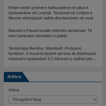
Rriten sërish çmimet e karburanteve në pikat e
karburanteve në Lushnjë. Tensionet në Lindjen e
Mesme shtrenjtojnë naftën dhe benzinën në vend
Banorët e Patosit kundër reformës territoriale: Të
mos humbasim identitetin e qytetit
Territorialja/ Berisha: Shembulli i Poliçanit,
frymëzim. S’mund të lejohet një tiran të shkelmojnë
interesat e qytetarëve! 3.2 mld euro u vodhën për…
Arkiva
Arkiva