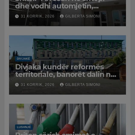
dhe vodhi automjetin,
arrestohet 43-vjeçari
31 KORRIK, 2026
GILBERTA SIMONI
DIVJAKË
Divjaka kundër reformës
territoriale, banorët dalin në
protestë.
31 KORRIK, 2026
GILBERTA SIMONI
LUSHNJË