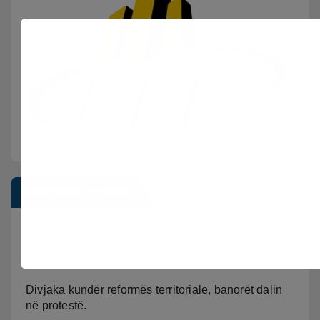
Postimet e fundit
Shkeli “Arrestin në shtëpi” dhe vodhi automjetin,
arrestohet 43-vjeçari
Divjaka kundër reformës territoriale, banorët dalin
në protestë.