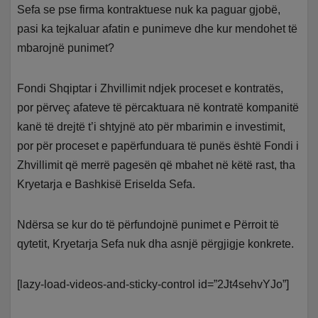
Sefa se pse firma kontraktuese nuk ka paguar gjobë,
pasi ka tejkaluar afatin e punimeve dhe kur mendohet të
mbarojnë punimet?
Fondi Shqiptar i Zhvillimit ndjek proceset e kontratës,
por përveç afateve të përcaktuara në kontratë kompanitë
kanë të drejtë t’i shtyjnë ato për mbarimin e investimit,
por për proceset e papërfunduara të punës është Fondi i
Zhvillimit që merrë pagesën që mbahet në këtë rast, tha
Kryetarja e Bashkisë Eriselda Sefa.
Ndërsa se kur do të përfundojnë punimet e Përroit të
qytetit, Kryetarja Sefa nuk dha asnjë përgjigje konkrete.
[lazy-load-videos-and-sticky-control id=”2Jt4sehvYJo”]