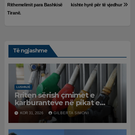
postimet
Rithemelimit para Bashkisë
kishte hyrë për të vjedhur
Tiranë.
Të ngjashme
LUSHNJË
Rriten sërish çmimet e
karburanteve në pikat e
karburanteve në Lushnjë.
KOR 31, 2026
GILBERTA SIMONI
Tensionet në Lindjen e
Mesme shtrenjtojnë naftën
dhe benzinën në vend