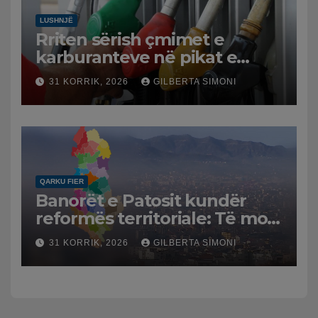
LUSHNJË
Rriten sërish çmimet e
karburanteve në pikat e
karburanteve në Lushnjë.
31 KORRIK, 2026
GILBERTA SIMONI
Tensionet në Lindjen e
Mesme shtrenjtojnë naftën
dhe benzinën në vend
QARKU FIER
Banorët e Patosit kundër
reformës territoriale: Të mos
humbasim identitetin e
31 KORRIK, 2026
GILBERTA SIMONI
qytetit