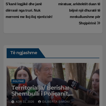
te
S’kanë logjikë dhe janë
miratuar, arkitektët duan të
postimet
dërrasë nga truri. Nuk
bëjnë një dhuratë të
merremi me lloj-lloj njerëzish!
mrekullueshme për
Shqipërinë
Të ngjashme
POLITIKË
Territorialja/ Berisha:
Shembulli i Poliçanit,
frymëzim. S’mund të lejohet
KOR 31, 2026
GILBERTA SIMONI
një tiran të shkelmojnë