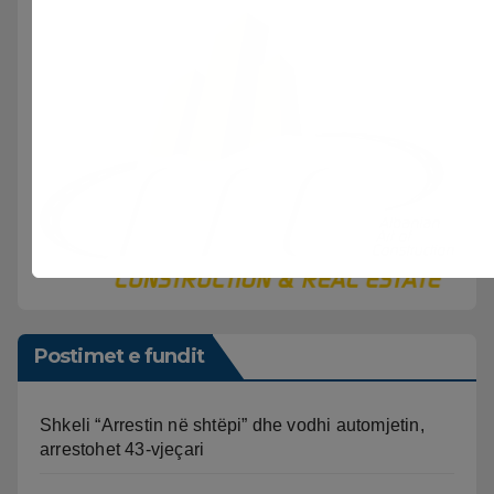
Postimet e fundit
Shkeli “Arrestin në shtëpi” dhe vodhi automjetin,
arrestohet 43-vjeçari