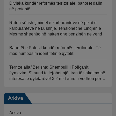
Divjaka kundër reformës territoriale, banorët dalin
në protestë.
Rriten sërish çmimet e karburanteve në pikat e
karburanteve në Lushnjë. Tensionet në Lindjen e
Mesme shtrenjtojnë naftën dhe benzinën në vend
Banorët e Patosit kundër reformës territoriale: Të
mos humbasim identitetin e qytetit
Territorialja/ Berisha: Shembulli i Poliçanit,
frymëzim. S’mund të lejohet një tiran të shkelmojnë
interesat e qytetarëve! 3.2 mld euro u vodhën për…
Arkiva
Arkiva