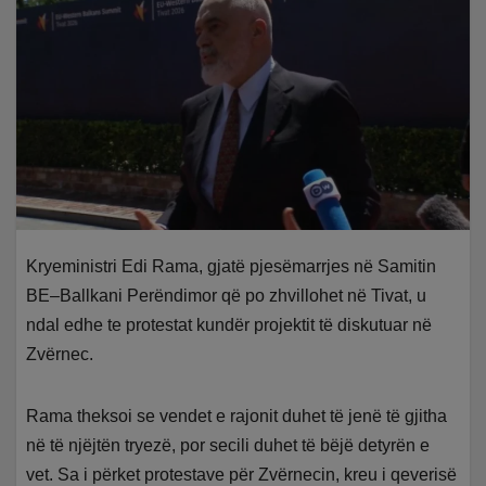
Kryeministri Edi Rama, gjatë pjesëmarrjes në Samitin
BE–Ballkani Perëndimor që po zhvillohet në Tivat, u
ndal edhe te protestat kundër projektit të diskutuar në
Zvërnec.
Rama theksoi se vendet e rajonit duhet të jenë të gjitha
në të njëjtën tryezë, por secili duhet të bëjë detyrën e
vet. Sa i përket protestave për Zvërnecin, kreu i qeverisë