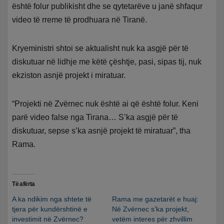
është folur publikisht dhe se qytetarëve u janë shfaqur
video të rreme të prodhuara në Tiranë.
Kryeministri shtoi se aktualisht nuk ka asgjë për të
diskutuar në lidhje me këtë çështje, pasi, sipas tij, nuk
ekziston asnjë projekt i miratuar.
“Projekti në Zvërnec nuk është ai që është folur. Keni
parë video false nga Tirana… S’ka asgjë për të
diskutuar, sepse s’ka asnjë projekt të miratuar”, tha
Rama.
Të afërta
A ka ndikim nga shtete të
Rama me gazetarët e huaj:
tjera për kundërshtinë e
Në Zvërnec s’ka projekt,
investimit në Zvërnec?
vetëm interes për zhvillim