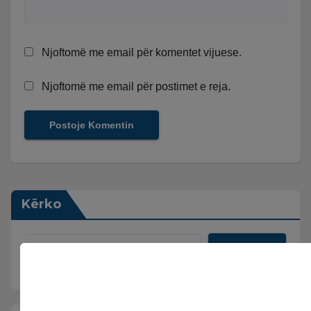
Njoftomë me email për komentet vijuese.
Njoftomë me email për postimet e reja.
Kërko
Kërko