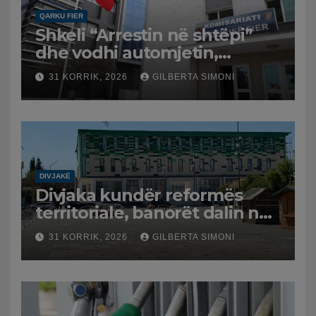
QARKU FIER
Shkeli “Arrestin në shtëpi”
dhe vodhi automjetin,
arrestohet 43-vjeçari
31 KORRIK, 2026
GILBERTA SIMONI
DIVJAKË
Divjaka kundër reformës
territoriale, banorët dalin në
protestë.
31 KORRIK, 2026
GILBERTA SIMONI