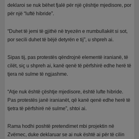
deklaroi se nuk bëhet fjalë për një çështje mjedisore, por
për një “luftë hibride”.
“Duhet të jemi të gjithë në tryezën e rrumbullakët si sot,
por secili duhet të bëjë detyrën e tij”, u shpreh ai.
Sipas tij, pas protestës qëndrojnë elementë iranianë, të
cilët, siç u shpreh ai, kanë qenë të përfshirë edhe herë të
tjera në sulme të ngjashme.
“Atje nuk është çështje mjedisore, është lufte hibride.
Pas protestës janë iranianët, që kanë qenë edhe herë të
tjetra të përfshirë në sulme”, shtoi ai.
Rama hodhi poshtë pretendimet mbi projektin në
Zvërnec, duke deklaruar se ai nuk është ai për të cilin