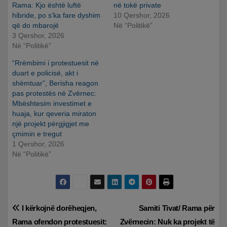
Rama: Kjo është luftë
në tokë private
hibride, po s’ka fare dyshim
10 Qershor, 2026
që do mbarojë
Në “Politikë”
3 Qershor, 2026
Në “Politikë”
“Rrëmbimi i protestuesit në
duart e policisë, akt i
shëmtuar”, Berisha reagon
pas protestës në Zvërnec:
Mbështesim investimet e
huaja, kur qeveria miraton
një projekt përgjigjet me
çmimin e tregut
1 Qershor, 2026
Në “Politikë”
Lëvizje
I kërkojnë dorëheqjen,
Samiti Tivat/ Rama për
Rama ofendon protestuesit:
Zvërnecin: Nuk ka projekt të