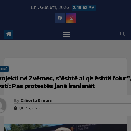
Skip
modal-check
Enj. Gus 6th, 2026
2:49:53 PM
to
content
ITIKË
rojekti në Zvërnec, s’është ai që është folur
vati: Pas protestës janë iranianët
By
Gilberta Simoni
QER 5, 2026