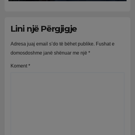
Lini një Përgjigje
Adresa juaj email s’do të bëhet publike.
Fushat e
domosdoshme janë shënuar me një
*
Koment
*