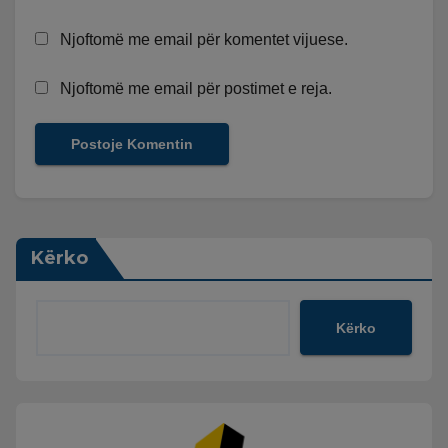
Njoftomë me email për komentet vijuese.
Njoftomë me email për postimet e reja.
Kërko
Kërko