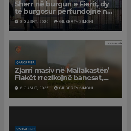
Sherr në burgun e Fierit, dy
të burgosur përfundojnë në
spital
8 GUSHT, 2026
GILBERTA SIMONI
QARKU FIER
Zjarri masiv në Mallakastër/
Flakët rrezikojnë banesat,
Policia evakuon disa familje
8 GUSHT, 2026
GILBERTA SIMONI
në Koilac
QARKU FIER