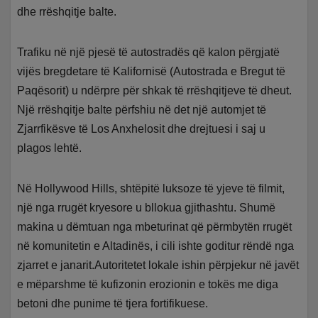
dhe rrëshqitje balte.
Trafiku në një pjesë të autostradës që kalon përgjatë
vijës bregdetare të Kalifornisë (Autostrada e Bregut të
Paqësorit) u ndërpre për shkak të rrëshqitjeve të dheut.
Një rrëshqitje balte përfshiu në det një automjet të
Zjarrfikësve të Los Anxhelosit dhe drejtuesi i saj u
plagos lehtë.
Në Hollywood Hills, shtëpitë luksoze të yjeve të filmit,
një nga rrugët kryesore u bllokua gjithashtu. Shumë
makina u dëmtuan nga mbeturinat që përmbytën rrugët
në komunitetin e Altadinës, i cili ishte goditur rëndë nga
zjarret e janarit.Autoritetet lokale ishin përpjekur në javët
e mëparshme të kufizonin erozionin e tokës me diga
betoni dhe punime të tjera fortifikuese.