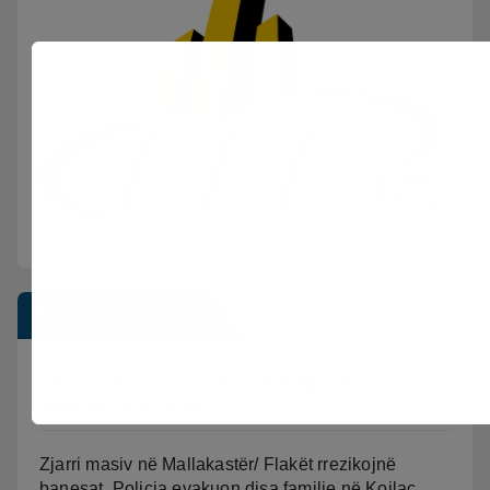
Postimet e fundit
Sherr në burgun e Fierit, dy të burgosur
përfundojnë në spital
Zjarri masiv në Mallakastër/ Flakët rrezikojnë
banesat, Policia evakuon disa familje në Koilac