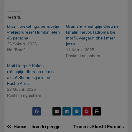
Të afërta
Brazili preket nga përmbytje
Gramsh/ Rrëshqitje dheu në
v*ekjeprurëse/ Humbin jetën
fshatin Tervol, fadroma bie
46 persona
mbi 58-vjeçarin dhe i merr
26 Shkurt, 2026
jetën
Në “Bota”
11 Korrik, 2025
Postim i ngjashëm
Moti i keq në Kukës,
rrëshqitje dherash në disa
akse! Shuhen zjarret në
Fushë Arrëz
22 Gusht, 2025
Postim i ngjashëm
Lëvizje
Hamasi i liron tri pengje
Trump i vë kusht Evropës: