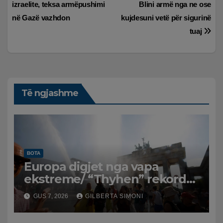
izraelite, teksa armëpushimi
Blini armë nga ne ose
te
në Gazë vazhdon
kujdesuni vetë për sigurinë
postimet
tuaj
Të ngjashme
BOTA
Europa digjet nga vapa
ekstreme/ “Thyhen” rekordet
e temperaturave, mijëra
GUS 7, 2026
GILBERTA SIMONI
viktima nga nxehtësia