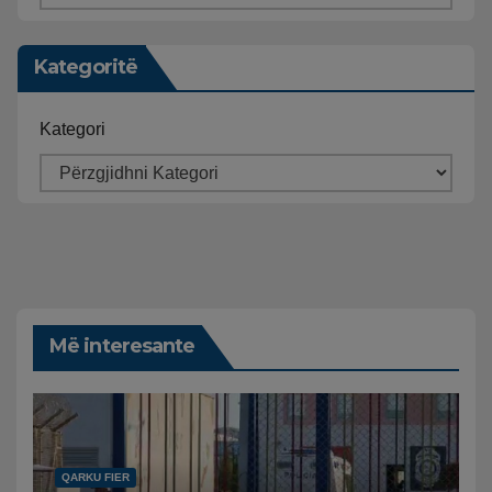
Kategoritë
Kategori
Më interesante
QARKU FIER