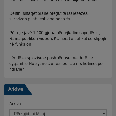
Delfini shfaqet pranë bregut të Darëzezës,
surprizon pushuesit dhe banorët
Për një javë 1.100 gjoba për tejkalim shpejtësie,
Rama publikon videon: Kamerat e trafikut së shpejti
në funksion
Lëndë eksplozive e pashpërthyer në derën e
dyqanit të Noizyt në Durrës, policia nis hetimet për
ngjarjen
Arkiva
Arkiva