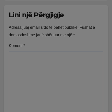
Lini një Përgjigje
Adresa juaj email s’do të bëhet publike.
Fushat e
domosdoshme janë shënuar me një
*
Koment
*