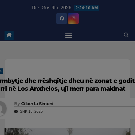
Skip
modal-check
Die. Gus 9th, 2026
2:24:11 AM
to
content
A
rmbytje dhe rrëshqitje dheu në zonat e godi
arri në Los Anxhelos, uji merr para makinat
By
Gilberta Simoni
SHK 15, 2025