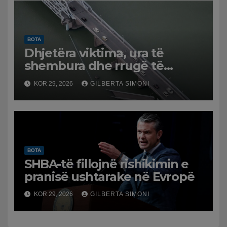
BOTA
Dhjetëra viktima, ura të
shembura dhe rrugë të
dëmtuara! Japonia goditet
KOR 29, 2026
GILBERTA SIMONI
nga tërmeti i fuqishëm,
qindra mijëra të evakuuar
BOTA
SHBA-të fillojnë rishikimin e
pranisë ushtarake në Evropë
KOR 29, 2026
GILBERTA SIMONI