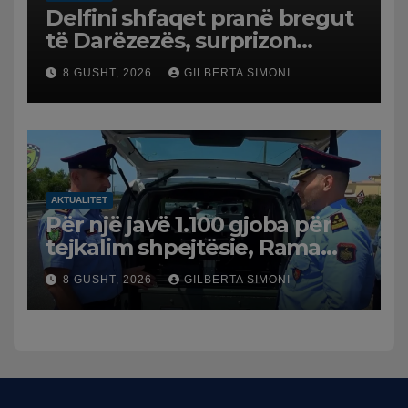
Delfini shfaqet pranë bregut
të Darëzezës, surprizon
pushuesit dhe banorët
8 GUSHT, 2026
GILBERTA SIMONI
AKTUALITET
Për një javë 1.100 gjoba për
tejkalim shpejtësie, Rama
publikon videon: Kamerat e
8 GUSHT, 2026
GILBERTA SIMONI
trafikut së shpejti në
funksion