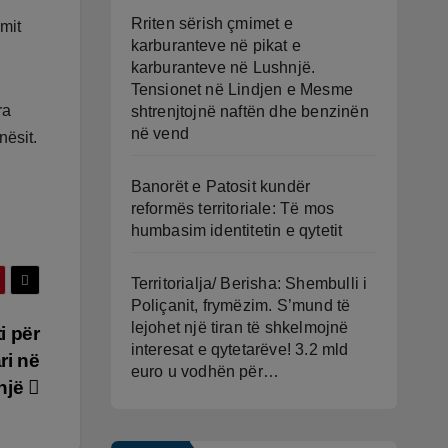
Rriten sërish çmimet e
imit
karburanteve në pikat e
karburanteve në Lushnjë.
Tensionet në Lindjen e Mesme
ra
shtrenjtojnë naftën dhe benzinën
në vend
nësit.
Banorët e Patosit kundër
reformës territoriale: Të mos
humbasim identitetin e qytetit
Territorialja/ Berisha: Shembulli i
Poliçanit, frymëzim. S’mund të
lejohet një tiran të shkelmojnë
i për
interesat e qytetarëve! 3.2 mld
ri në
euro u vodhën për…
një