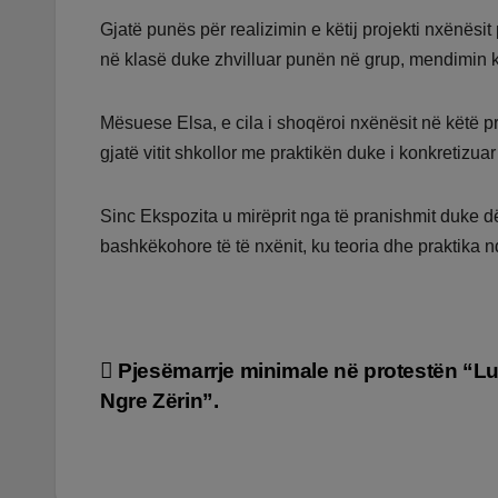
Gjatë punës për realizimin e këtij projekti nxënësit 
në klasë duke zhvilluar punën në grup, mendimin kr
Mësuese Elsa, e cila i shoqëroi nxënësit në këtë proj
gjatë vitit shkollor me praktikën duke i konkretiz
Sinc Ekspozita u mirëprit nga të pranishmit duke
bashkëkohore të të nxënit, ku teoria dhe praktika 
Lëvizje
Pjesëmarrje minimale në protestën “L
Ngre Zërin”.
te
postimet