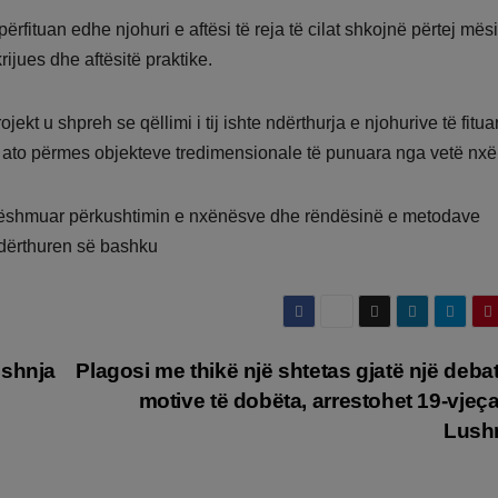
përfituan edhe njohuri e aftësi të reja të cilat shkojnë përtej mës
ijues dhe aftësitë praktike.
ekt u shpreh se qëllimi i tij ishte ndërthurja e njohurive të fitua
uar ato përmes objekteve tredimensionale të punuara nga vetë nxë
 dëshmuar përkushtimin e nxënësve dhe rëndësinë e metodave
ndërthuren së bashku
ushnja
Plagosi me thikë një shtetas gjatë një debat
motive të dobëta, arrestohet 19-vjeça
Lush