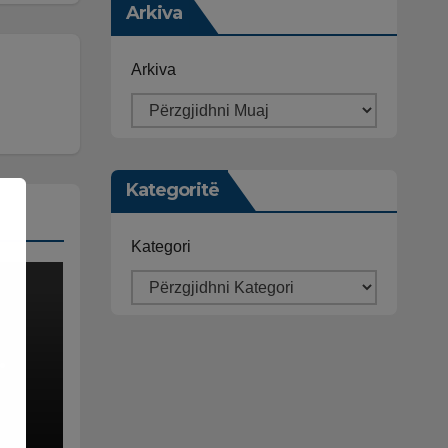
Arkiva
Arkiva
Kategoritë
Kategori
in
jës