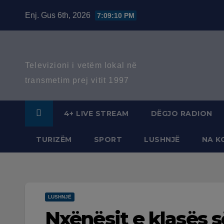
Skip
Enj. Gus 6th, 2026
7:09:11 PM
to
content
Televizioni i vetëm lokal në
transmetim prej vitit 1997
4+ LIVE STREAM
DËGJO RADION
TURIZËM
SPORT
LUSHNJË
NA K
LUSHNJË
Nxënësit e klasës s