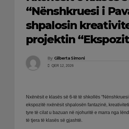
“Nënshkruesi i Pav
shpalosin kreativit
projektin “Ekspozit
By
Gilberta Simoni
QER 12, 2026
Nxënësit e klasës së 6-të të shkollës “Nënshkruesi
ekspozitë nxënësit shpalosën fantazinë, kreativite
tyre të cilat u bazuan në njohuritë e marra nga lën
të tjera të klasës së gjashtë.