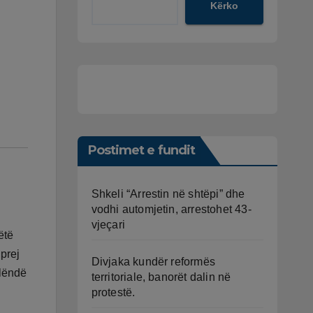
Kërko
Postimet e fundit
Shkeli “Arrestin në shtëpi” dhe
vodhi automjetin, arrestohet 43-
vjeçari
ëtë
prej
Divjaka kundër reformës
 lëndë
territoriale, banorët dalin në
protestë.