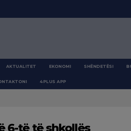
modal-check
AKTUALITET
EKONOMI
SHËNDETËSI
B
ONTAKTONI
4PLUS APP
ë 6-të të shkollës