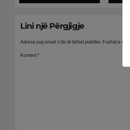
Lushnjë. Tensionet
në Lindjen e Mesme
shtrenjtojnë naftën
Lini një Përgjigje
dhe benzinën në
vend
Adresa juaj email s’do të bëhet publike.
Fushat e do
Koment
*