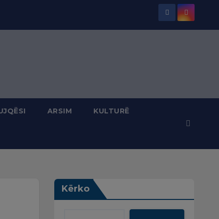
UJQËSI
ARSIM
KULTURË
Kërko