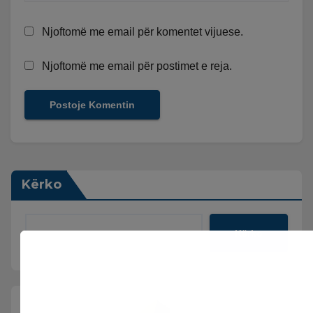
Njoftomë me email për komentet vijuese.
Njoftomë me email për postimet e reja.
Kërko
Kërko