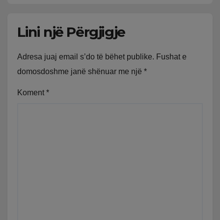
Lini një Përgjigje
Adresa juaj email s’do të bëhet publike.
Fushat e
domosdoshme janë shënuar me një
*
Koment
*