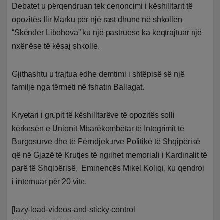
Debatet u përqendruan tek denoncimi i këshilltarit të
opozitës Ilir Marku për një rast dhune në shkollën
“Skënder Libohova” ku një pastruese ka keqtrajtuar një
nxënëse të kësaj shkolle.
Gjithashtu u trajtua edhe demtimi i shtëpisë së një
familje nga tërmeti në fshatin Ballagat.
Kryetari i grupit të këshilltarëve të opozitës solli
kërkesën e Unionit Mbarëkombëtar të Integrimit të
Burgosurve dhe të Përndjekurve Politikë të Shqipërisë
që në Gjazë të Krutjes të ngrihet memoriali i Kardinalit të
parë të Shqipërisë, Eminencës Mikel Koliqi, ku qendroi
i internuar për 20 vite.
[lazy-load-videos-and-sticky-control