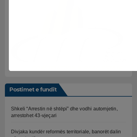
Postimet e fundit
Shkeli “Arrestin në shtëpi” dhe vodhi automjetin,
arrestohet 43-vjeçari
Divjaka kundër reformës territoriale, banorët dalin