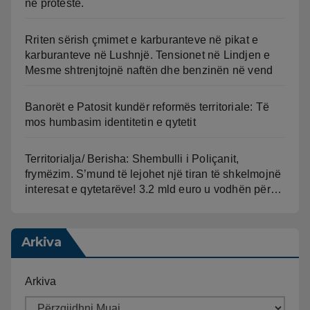
në protestë.
Rriten sërish çmimet e karburanteve në pikat e
karburanteve në Lushnjë. Tensionet në Lindjen e
Mesme shtrenjtojnë naftën dhe benzinën në vend
Banorët e Patosit kundër reformës territoriale: Të
mos humbasim identitetin e qytetit
Territorialja/ Berisha: Shembulli i Poliçanit,
frymëzim. S’mund të lejohet një tiran të shkelmojnë
interesat e qytetarëve! 3.2 mld euro u vodhën për…
Arkiva
Arkiva