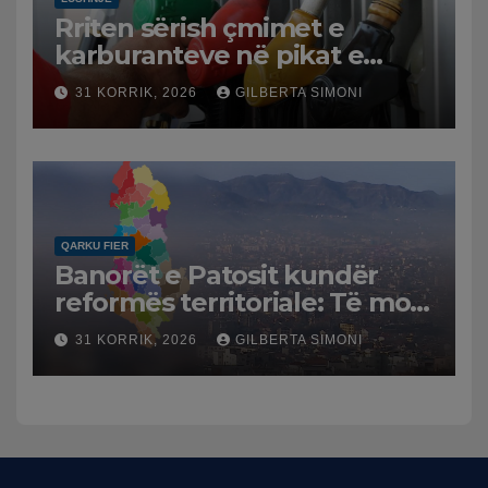
Rriten sërish çmimet e
karburanteve në pikat e
karburanteve në Lushnjë.
31 KORRIK, 2026
GILBERTA SIMONI
Tensionet në Lindjen e
Mesme shtrenjtojnë naftën
dhe benzinën në vend
QARKU FIER
Banorët e Patosit kundër
reformës territoriale: Të mos
humbasim identitetin e
31 KORRIK, 2026
GILBERTA SIMONI
qytetit