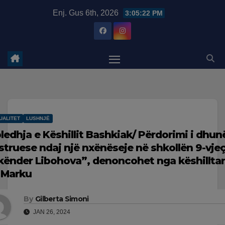
Skip
modal-check
Enj. Gus 6th, 2026
3:05:23 PM
to
content
UALITET
LUSHNJË
ledhja e Këshillit Bashkiak/ Përdorimi i dhun
struese ndaj një nxënëseje në shkollën 9-vje
kënder Libohova”, denoncohet nga këshilltari
r Marku
By
Gilberta Simoni
JAN 26, 2024