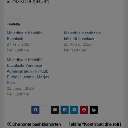
id=”8ZXDD6XiRU4″]
Të afërta
Mbledhja e Këshillit
Mbledhja e radhës e
Bashkiak
këshillit bashkiak.
27 Prill, 2026
26 Korrik, 2023
Në “Lushnjë”
Në “Lushnjë”
Mbledhja e Këshillit
Bashkiak/ Vendoset
Administratori i ri i Klub
Futboll Lushnja, Marjus
Sula
22 Janar, 2026
Në “Lushnjë”
Lëvizje
Dhunonte bashkëshorten
Takimi “Kontributi dhe roli i