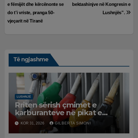
e fëmijët dhe kërcënonte se
bektashinjve në Kongresin e
te
do t’i vriste, pranga 50-
Lushnjës”.
postimet
vjeçarit në Tiranë
Të ngjashme
LUSHNJË
Rriten sërish çmimet e
karburanteve në pikat e
karburanteve në Lushnjë.
KOR 31, 2026
GILBERTA SIMONI
Tensionet në Lindjen e
Mesme shtrenjtojnë naftën