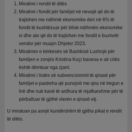
Miratimi i rendit të ditës
Miratimi i fondit për familjet në nevojë që do të
trajtohen me ndihmë ekonomike deri në 6% të
fondit të kushtëzuar për bllok-ndihmën ekonomike
si dhe ato që do të trajtohen me fondit e buxhetit
vendor për muajin Dhjetor 2023.
Miratimin e kërkesës së Bashkisë Lushnjë për
familjen e zonjës Kristina Koçi banesa e së cilës
është dëmtuar nga zjarri.
Miratimi i listës së subvencionimit të qirasë për
familjet e pastreha që punojnë me qira në tregun e
lirë dhe nuk kanë të ardhura të mjaftueshme për të
përballuar të gjithë vlerën e qirasë etj.
U miratuan pa asnjë kundërshtim të gjitha pikat e rendit
të ditës.