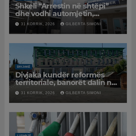
Shkeli “Arrestin në shtëpi”
dhe vodhi automjetin,
arrestohet 43-vjeçari
31 KORRIK, 2026
GILBERTA SIMONI
DIVJAKË
Divjaka kundër reformës
territoriale, banorët dalin në
protestë.
31 KORRIK, 2026
GILBERTA SIMONI
LUSHNJË