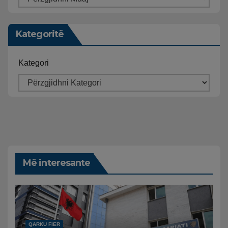
Kategoritë
Kategori
Më interesante
QARKU FIER