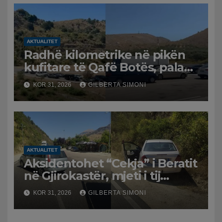
dhe benzinën në vend
AKTUALITET
Radhë kilometrike në pikën
kufitare të Qafë Botës, pala
greke raporton defekt në
KOR 31, 2026
GILBERTA SIMONI
sistem, qytetarët mbeten të
bllokuar
AKTUALITET
Aksidentohet “Cekja” i Beratit
në Gjirokastër, mjeti i tij
përplaset me atë të klerikut
KOR 31, 2026
GILBERTA SIMONI
bektashian