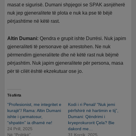
masat e sigurisë. Dumani shpjegoi se SPAK asnjëherë
nuk jep gjeneralitete të plota e nuk ka pse të bëjë
përjashtime në këtë rast.
Altin Dumani:
Qendra e grupit ishte Durrësi. Nuk japim
gjeneraliteti të personave që arrestohen. Ne nuk
përmendim gjeneralitete dhe në këtë rast nuk bëjmë
përjashtim. Nuk japim gjeneralitete për persona, masa
për të cilët është ekzekutuar ose jo.
Të afërta
“Profesionist, me integritet e
Kodi i ri Penal/ “Nuk jemi
kurajë”/ Rama: Altin Dumani
përfshirë në hartimin e tij”,
ishte i çarmatosur,
Dumani: Qëndrimi i
“shpatën” ia dhamë ne!
kryeprokurorit Çela? Bie
24 Prill, 2025
dakord me…
Në “Politikë”
31 Korrik, 2025