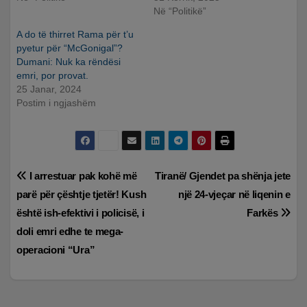
Në “Politikë”
A do të thirret Rama për t’u
pyetur për “McGonigal”?
Dumani: Nuk ka rëndësi
emri, por provat.
25 Janar, 2024
Postim i ngjashëm
Lëvizje
I arrestuar pak kohë më
Tiranë/ Gjendet pa shënja jete
parë për çështje tjetër! Kush
një 24-vjeçar në liqenin e
te
është ish-efektivi i policisë, i
Farkës
postimet
doli emri edhe te mega-
operacioni “Ura”