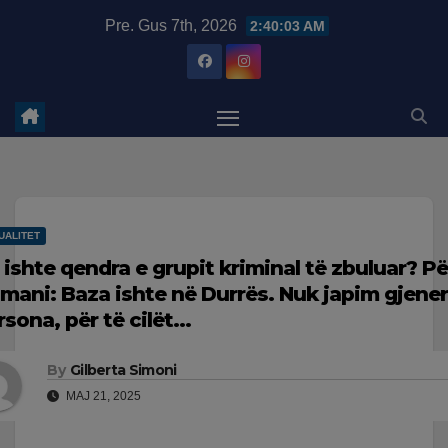
Skip
modal-check
Pre. Gus 7th, 2026
2:40:03 AM
to
content
UALITET
 ishte qendra e grupit kriminal të zbuluar? Pë
mani: Baza ishte në Durrës. Nuk japim gjener
rsona, për të cilët…
By
Gilberta Simoni
MAJ 21, 2025