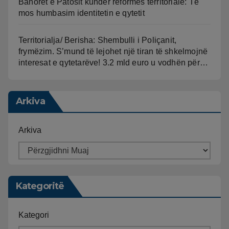
Banorët e Patosit kundër reformës territoriale: Të
mos humbasim identitetin e qytetit
Territorialja/ Berisha: Shembulli i Poliçanit,
frymëzim. S’mund të lejohet një tiran të shkelmojnë
interesat e qytetarëve! 3.2 mld euro u vodhën për…
Arkiva
Arkiva
Kategoritë
Kategori