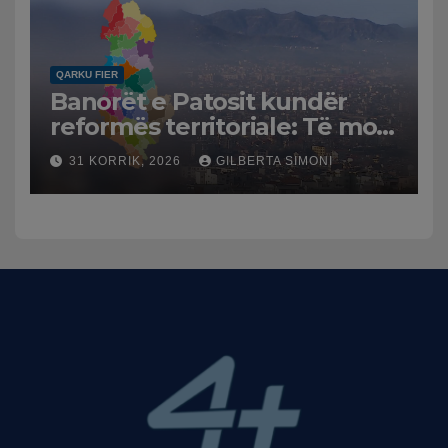
QARKU FIER
Banorët e Patosit kundër
reformës territoriale: Të mos
humbasim identitetin e
31 KORRIK, 2026
GILBERTA SIMONI
qytetit