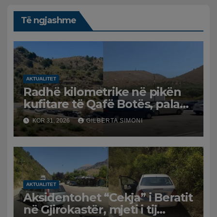
Të ngjashme
AKTUALITET
Radhë kilometrike në pikën
kufitare të Qafë Botës, pala
greke raporton defekt në
KOR 31, 2026
GILBERTA SIMONI
sistem, qytetarët mbeten të
bllokuar
AKTUALITET
Aksidentohet “Cekja” i Beratit
në Gjirokastër, mjeti i tij