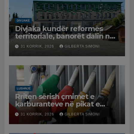
DIVJAKË
Divjaka kundër reformës
territoriale, banorët dalin në
protestë.
31 KORRIK, 2026
GILBERTA SIMONI
LUSHNJË
Rriten sërish çmimet e
karburanteve në pikat e
karburanteve në Lushnjë.
31 KORRIK, 2026
GILBERTA SIMONI
Tensionet në Lindjen e
Mesme shtrenjtojnë naftën
dhe benzinën në vend