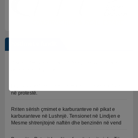
Postimet e fundit
Shkeli “Arrestin në shtëpi” dhe vodhi automjetin,
arrestohet 43-vjeçari
Divjaka kundër reformës territoriale, banorët dalin
në protestë.
Rriten sërish çmimet e karburanteve në pikat e
karburanteve në Lushnjë. Tensionet në Lindjen e
Mesme shtrenjtojnë naftën dhe benzinën në vend