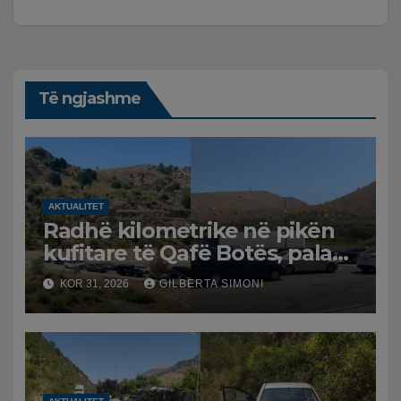
Të ngjashme
AKTUALITET
Radhë kilometrike në pikën
kufitare të Qafë Botës, pala
greke raporton defekt në
KOR 31, 2026
GILBERTA SIMONI
sistem, qytetarët mbeten të
bllokuar