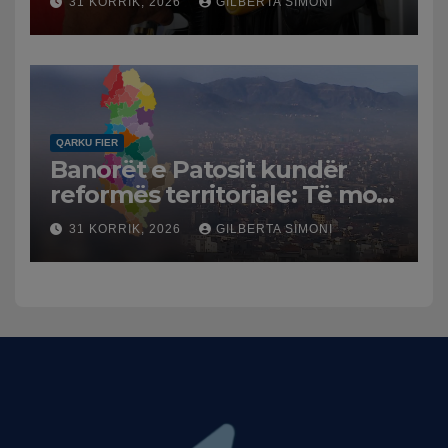
31 KORRIK, 2026
GILBERTA SIMONI
Tensionet në Lindjen e
Mesme shtrenjtojnë naftën
dhe benzinën në vend
QARKU FIER
Banorët e Patosit kundër
reformës territoriale: Të mos
humbasim identitetin e
31 KORRIK, 2026
GILBERTA SIMONI
qytetit