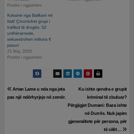
Postim i ngjashëm
Kokainë nga Ballkani në
Itali/ Çmontohet grupi i
trafikut të drogës. 52
urdhërarreste,
sekuestrohen miliona €
pasuri
21 Maj, 2025
Postim i ngjashëm
Lëvizje
Artan Lame u nda nga jeta
Ku ishte qendra e grupit
pas një ndërhyrjeje në zemër.
kriminal të zbuluar?
te
Përgjigjet Dumani: Baza ishte
postimet
në Durrës. Nuk japim
gjeneralitete për persona, për
të cilët…