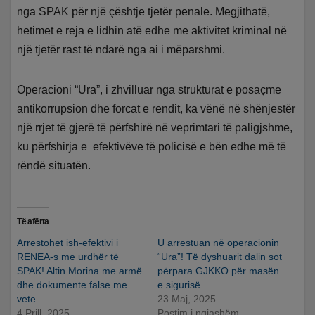
nga SPAK për një çështje tjetër penale. Megjithatë,
hetimet e reja e lidhin atë edhe me aktivitet kriminal në
një tjetër rast të ndarë nga ai i mëparshmi.
Operacioni “Ura”, i zhvilluar nga strukturat e posaçme
antikorrupsion dhe forcat e rendit, ka vënë në shënjestër
një rrjet të gjerë të përfshirë në veprimtari të paligjshme,
ku përfshirja e efektivëve të policisë e bën edhe më të
rëndë situatën.
Të afërta
Arrestohet ish-efektivi i
U arrestuan në operacionin
RENEA-s me urdhër të
“Ura”! Të dyshuarit dalin sot
SPAK! Altin Morina me armë
përpara GJKKO për masën
dhe dokumente false me
e sigurisë
vete
23 Maj, 2025
4 Prill, 2025
Postim i ngjashëm