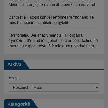
Mesme shtrenjtojnë naftën dhe benzinën në vend
Banorët e Patosit kundër reformës territoriale: Të
mos humbasim identitetin e qytetit
Territorialja/ Berisha: Shembulli i Poliçanit,
frymëzim. S’mund të lejohet një tiran të shkelmojnë
interesat e qytetarëve! 3.2 mld euro u vodhën për…
Arkiva
Arkiva
Kategoritë