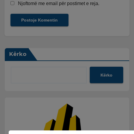
Njoftomë me email për postimet e reja.
Kërko
Kërko