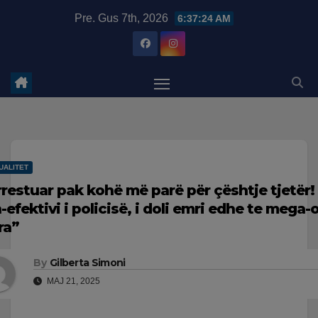
Skip
modal-check
Pre. Gus 7th, 2026
6:37:25 AM
to
content
UALITET
arrestuar pak kohë më parë për çështje tjetër
h-efektivi i policisë, i doli emri edhe te mega
ra”
By
Gilberta Simoni
MAJ 21, 2025