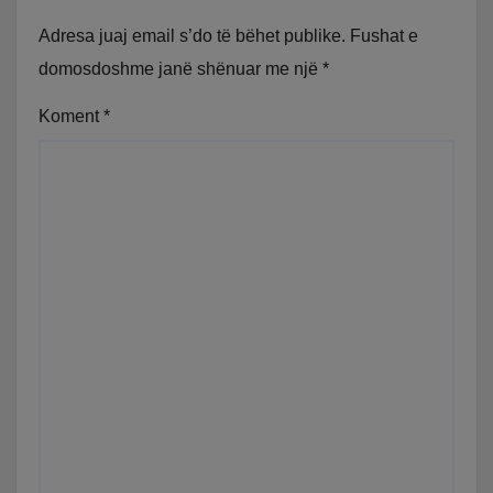
Adresa juaj email s’do të bëhet publike.
Fushat e
domosdoshme janë shënuar me një
*
Koment
*