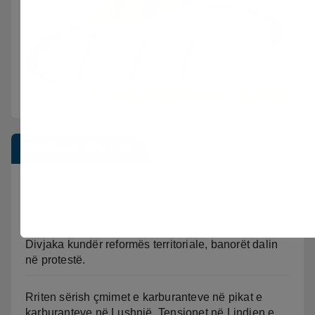
Postimet e fundit
Shkeli “Arrestin në shtëpi” dhe vodhi automjetin,
arrestohet 43-vjeçari
Divjaka kundër reformës territoriale, banorët dalin
në protestë.
Rriten sërish çmimet e karburanteve në pikat e
karburanteve në Lushnjë. Tensionet në Lindjen e