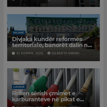
DIVJAKË
Divjaka kundër reformës
territoriale, banorët dalin në
protestë.
31 KORRIK, 2026
GILBERTA SIMONI
LUSHNJË
Rriten sërish çmimet e
karburanteve në pikat e
karburanteve në Lushnjë.