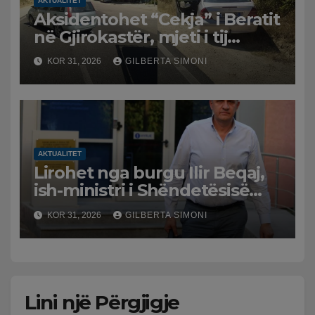
AKTUALITET
Aksidentohet “Cekja” i Beratit
në Gjirokastër, mjeti i tij
përplaset me atë të klerikut
KOR 31, 2026
GILBERTA SIMONI
bektashian
AKTUALITET
Lirohet nga burgu Ilir Beqaj,
ish-ministri i Shëndetësisë
‘kthehet’ në shtëpi, GJKKO i
KOR 31, 2026
GILBERTA SIMONI
ndryshon masën e arrestit
Lini një Përgjigje