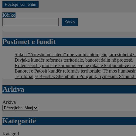
Kërko
Kërko
Postimet e fundit
Shkeli “Arrestin në shtëpi” dhe vodhi automjetin, arrestohet 43-
Divjaka kundër reformës territoriale, banorët dalin në protestë.
Rriten sërish çmimet e karburanteve në pikat e karburanteve n
Banorët e Patosit kundër reformës territoriale: Të mos humbasim 
Territorialja/ Berisha: Shembulli i Poliçanit, frymëzim. S’mund 
Arkiva
Arkiva
Kategoritë
Kategori