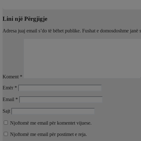
Kor 27, 2026
Gilberta Simoni
Lini një Përgjigje
Adresa juaj email s’do të bëhet publike.
Fushat e domosdoshme janë 
Koment
*
Emër
*
Email
*
Sajt
Njoftomë me email për komentet vijuese.
Njoftomë me email për postimet e reja.