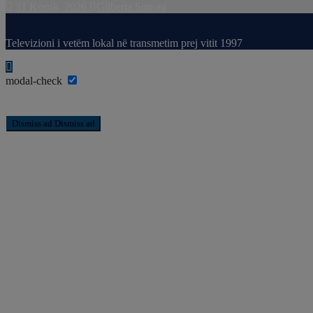
31 Korrik, 2026
Gilberta Simoni
Televizioni i vetëm lokal në transmetim prej vitit 1997
modal-check
Dismiss ad
Dismiss ad