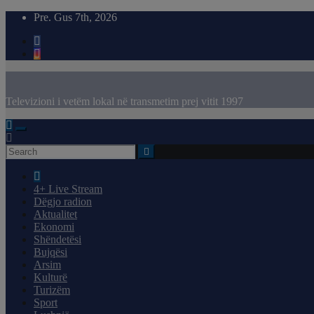
Skip
Pre. Gus 7th, 2026
to
content
Televizioni i vetëm lokal në transmetim prej vitit 1997
4+ Live Stream
Dëgjo radion
Aktualitet
Ekonomi
Shëndetësi
Bujqësi
Arsim
Kulturë
Turizëm
Sport