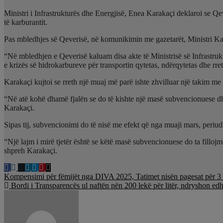
Ministri i Infrastrukturës dhe Energjisë, Enea Karakaçi deklaroi se Qeve
të karburantit.
Pas mbledhjes së Qeverisë, në komunikimin me gazetarët, Ministri Karak
“Në mbledhjen e Qeverisë kaluam disa akte të Ministrisë së Infrastru
e krizës së hidrokarbureve për transportin qytetas, ndërqytetas dhe rret
Karakaçi kujtoi se rreth një muaj më parë ishte zhvilluar një takim me
“Në atë kohë dhamë fjalën se do të kishte një masë subvencionuese dhe 
Karakaçi.
Sipas tij, subvencionimi do të nisë me efekt që nga muaji mars, periud
“Një lajm i mirë tjetër është se këtë masë subvencionuese do ta filloj
shpreh Karakaçi.
Lëvizje
Kompensimi për fëmijët nga DIVA 2025, Tatimet nisën pagesat për 3 m
Bordi i Transparencës ul naftën nën 200 lekë për litër, ndryshon ed
te
postimet