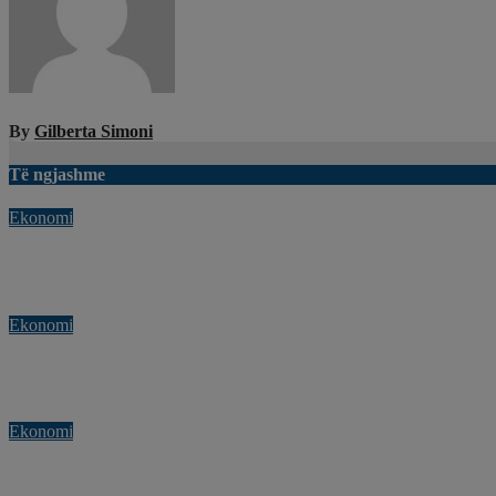
By
Gilberta Simoni
Të ngjashme
Ekonomi
Malaj: Ekonomia u rrit me 3,7% në tremujorin e parë, synojmë 4%
Kor 28, 2026
Gilberta Simoni
Ekonomi
Paqja Fiskale, aplikimet për rinovimin e marrëveshjes për 2027 pr
Kor 28, 2026
Gilberta Simoni
Ekonomi
Rritet ndjeshëm konsumi i barnave dhe produkteve kozmetike n