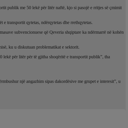
it publik me 50 lekë për litër naftë, kjo si pasojë e rritjes së çmimit
e transportit qytetas, ndërqytetas dhe rrethqytetas.
 të masave subvencionuese që Qeveria shqiptare ka ndërmarrë në kohën
isë, ku u diskutuan problematikat e sektorit.
ë për litër për të gjitha shoqëritë e transportit publik”, tha
 përmbushur një angazhim sipas dakordësive me grupet e interesit”, u