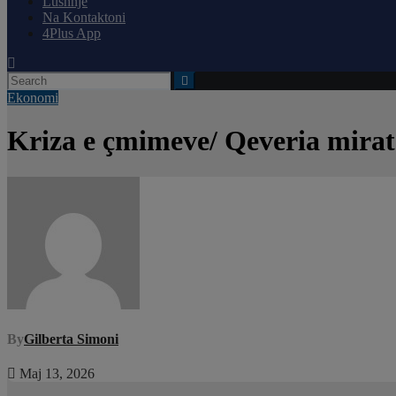
Lushnjë
Na Kontaktoni
4Plus App
Ekonomi
Kriza e çmimeve/ Qeveria mirat
By
Gilberta Simoni
Maj 13, 2026