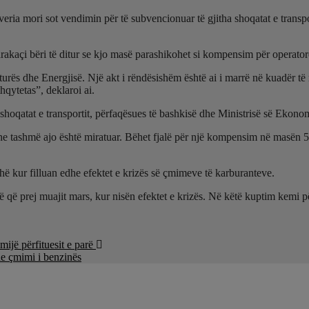
ria mori sot vendimin për të subvencionuar të gjitha shoqatat e transport
açi bëri të ditur se kjo masë parashikohet si kompensim për operatorët 
kturës dhe Energjisë. Një akt i rëndësishëm është ai i marrë në kuadër
hqytetas”, deklaroi ai.
 shoqatat e transportit, përfaqësues të bashkisë dhe Ministrisë së Ekonom
tashmë ajo është miratuar. Bëhet fjalë për një kompensim në masën 50 lek
hë kur filluan edhe efektet e krizës së çmimeve të karburanteve.
më që prej muajit mars, kur nisën efektet e krizës. Në këtë kuptim kemi
ijë përfituesit e parë
he çmimi i benzinës