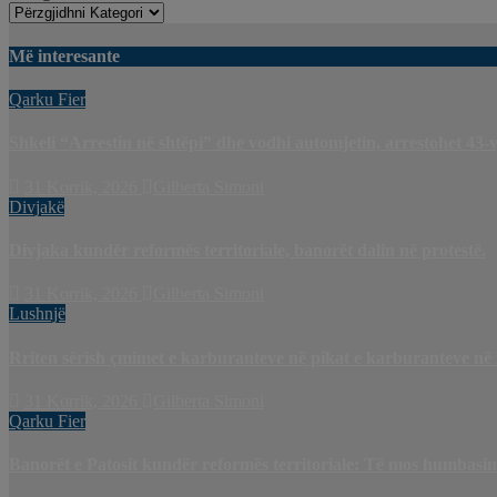
Më interesante
Qarku Fier
Shkeli “Arrestin në shtëpi” dhe vodhi automjetin, arrestohet 43-v
31 Korrik, 2026
Gilberta Simoni
Divjakë
Divjaka kundër reformës territoriale, banorët dalin në protestë.
31 Korrik, 2026
Gilberta Simoni
Lushnjë
Rriten sërish çmimet e karburanteve në pikat e karburanteve në
31 Korrik, 2026
Gilberta Simoni
Qarku Fier
Banorët e Patosit kundër reformës territoriale: Të mos humbasim i