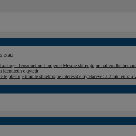
vjeçari
ë Lushnjë. Tensionet në Lindjen e Mesme shtrenjtojnë naftën dhe benzi
identitetin e qytetit
të lejohet një tiran të shkelmojnë interesat e qytetarëve! 3.2 mld euro 