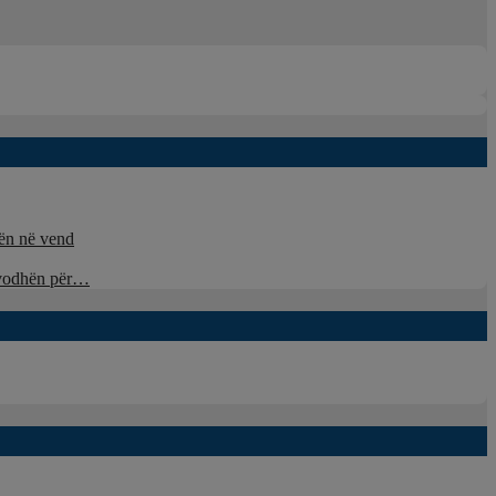
nën në vend
u vodhën për…