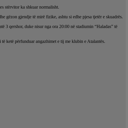
es stërvitor ka shkuar normalisht.
e gëzon gjendje të mirë fizike, ashtu si edhe pjesa tjetër e skuadrës.
 datë 3 qershor, duke nisur nga ora 20:00 në stadiumin “Haladas” të
 të ketë përfunduar angazhimet e tij me klubin e Atalantës.