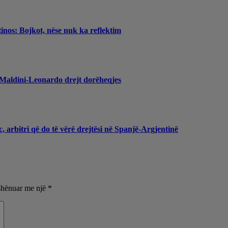
inos: Bojkot, nëse nuk ka reflektim
, Maldini-Leonardo drejt dorëheqjes
, arbitri që do të vërë drejtësi në Spanjë-Argjentinë
shënuar me një
*