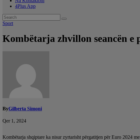
Na Kontaktoni
4Plus App
Sport
Kombëtarja zhvillon seancën e p
By
Gilberta Simoni
Qer 1, 2024
Kombëtarja shqiptare ka nisur zyrtarisht përgatitjen për Euro 2024 me 