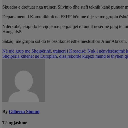
Skuadra e drejtuar nga trajneri Silvinjo dhe stafi teknik kanë punuar 
Departamenti i Komunikimit në FSHF bën me dije se me grupin është bash
Ndërkohë, ekipi do të vijojë me përgatitjet e fundit nesër në prag të m
Hungarisë.
Sakaq, me grupin sot do të bashkohet edhe mesfushori Amir Abrashi, nd
Lëvizje
Në një grup me Shqipërinë, trajneri i Kroacisë: Nuk i nënvlerësojmë 
Shqipëria kthehet në Europian, disa rekorde kuqezi mund të thyhen q
te
postimet
By
Gilberta Simoni
Të ngjashme