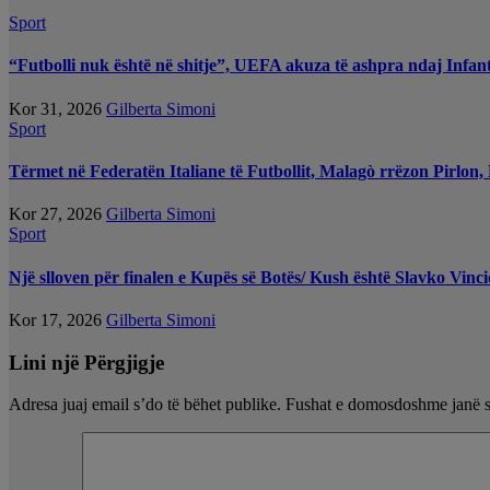
Sport
“Futbolli nuk është në shitje”, UEFA akuza të ashpra ndaj Infant
Kor 31, 2026
Gilberta Simoni
Sport
Tërmet në Federatën Italiane të Futbollit, Malagò rrëzon Pirlon
Kor 27, 2026
Gilberta Simoni
Sport
Një slloven për finalen e Kupës së Botës/ Kush është Slavko Vincic
Kor 17, 2026
Gilberta Simoni
Lini një Përgjigje
Adresa juaj email s’do të bëhet publike.
Fushat e domosdoshme janë 