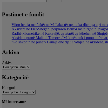
Postimet e fundit
Vijon beteja me flakët ne Mallakastër nga toka dhe nga ajri me 
Aksident në Fier-Shegan, përplasen Benz-i me furgonin, plagos
Radhë kilometrike në Kakavijë, qytetarët që kthehen në Shqipër
Aksident pranë Malit të Tomorrit/ Makinës nuk i punuan frenat 
“Po shkonin në punë”/ Gruaja dhe djali i vdiqën në aksident, s
Arkiva
Arkiva
Kategoritë
Kategori
Më interesante