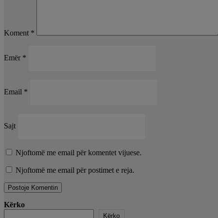
Koment
*
Emër
*
Email
*
Sajt
Njoftomë me email për komentet vijuese.
Njoftomë me email për postimet e reja.
Kërko
Kërko