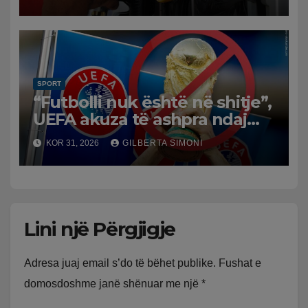
Tensionet në Lindjen e
Mesme shtrenjtojnë naftën
dhe benzinën në vend
SPORT
“Futbolli nuk është në shitje”,
UEFA akuza të ashpra ndaj
Infantinos: Bojkot, nëse nuk
KOR 31, 2026
GILBERTA SIMONI
ka reflektim
Lini një Përgjigje
Adresa juaj email s’do të bëhet publike.
Fushat e
domosdoshme janë shënuar me një
*