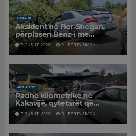
LUSHNJË
Aksident në Fier-Shegan,
përplasen Benz-i me
furgonin, plagoset një i
7 GUSHT, 2026
GILBERTA SIMONI
moshuar
AKTUALITET
Radhë kilometrike në
Kakavijë, qytetarët që
kthehen në Shqipëri
7 GUSHT, 2026
GILBERTA SIMONI
bllokohen në temperatura të
larta, pala greke punon me
ritme të ngadalta