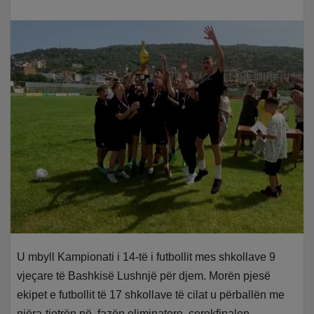
U mbyll Kampionati i 14-të i futbollit mes shkollave 9
vjeçare të Bashkisë Lushnjë për djem. Morën pjesë
ekipet e futbollit të 17 shkollave të cilat u përballën me
njëra-tjetrën në fazën eliminatore, çerekfinalen,