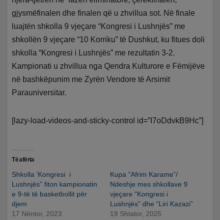
gjysmëfinalen dhe finalen që u zhvillua sot. Në finale
luajtën shkolla 9 vjeçare “Kongresi i Lushnjës” me
shkollën 9 vjeçare “10 Korriku” të Dushkut, ku fitues doli
shkolla “Kongresi i Lushnjës” me rezultatin 3-2.
Kampionati u zhvillua nga Qendra Kulturore e Fëmijëve
në bashkëpunim me Zyrën Vendore të Arsimit
Parauniversitar.
[lazy-load-videos-and-sticky-control id=”I7oDdvkB9Hc”]
Të afërta
Shkolla ‘Kongresi i
Kupa “Afrim Karame”/
Lushnjës” fiton kampionatin
Ndeshje mes shkollave 9
e 9-të të basketbollit për
vjeçare “Kongresi i
djem
Lushnjës” dhe “Liri Kazazi”
17 Nëntor, 2023
19 Shtator, 2025