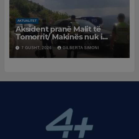
AKTUALITET
Aksident pranë Malit të
Tomorrit/ Makinës nuk i
punuan frenat dhe doli nga
7 GUSHT, 2026
GILBERTA SIMONI
rruga, plagosen 7 persona,
dy në gjendje të rëndë te
Trauma