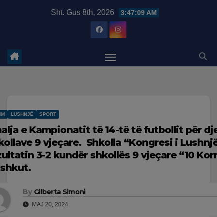
Skip
modal-check
Sht. Gus 8th, 2026
3:47:10 AM
to
content
IM
LUSHNJË
SPORT
nalja e Kampionatit të 14-të të futbollit për 
kollave 9 vjeçare. Shkolla “Kongresi i Lushnjë
zultatin 3-2 kundër shkollës 9 vjeçare “10 Kor
shkut.
By
Gilberta Simoni
MAJ 20, 2024