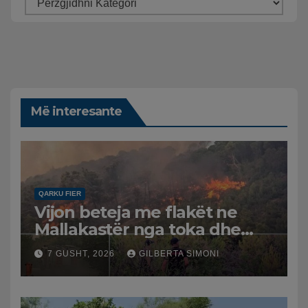
Më interesante
QARKU FIER
Vijon beteja me flakët ne
Mallakastër nga toka dhe
nga ajri me dy helikopterë.
7 GUSHT, 2026
GILBERTA SIMONI