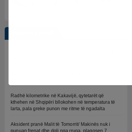
Postimet e fundit
Vijon beteja me flakët ne Mallakastër nga toka dhe
nga ajri me dy helikopterë.
Aksident në Fier-Shegan, përplasen Benz-i me
furgonin, plagoset një i moshuar
Radhë kilometrike në Kakavijë, qytetarët që
kthehen në Shqipëri bllokohen në temperatura të
larta, pala greke punon me ritme të ngadalta
Aksident pranë Malit të Tomorrit/ Makinës nuk i
punuan frenat dhe doli nga rruga, plagosen 7