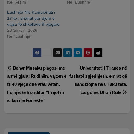
Në “Arsim”
Në “Lushnjë”
Lushnjë/ Nis Kampionati i
17-të i shahut për djem e
vajza të shkollave 9-vjeçare
23 Shkurt, 2026
Në “Lushnjë”
Lëvizje
Behar Musaku plagosi me
Universiteti i Tiranës në
armë gjahu Rudinën, vajzën e
fushatë zgjedhjesh, emrat që
te
tij 40 vjeçe dhe vrau veten.
kandidojnë në 6 Fakultete.
postimet
Fqinjët të tronditur “I njohin
Largohet Dhori Kule
si familje korrekte”