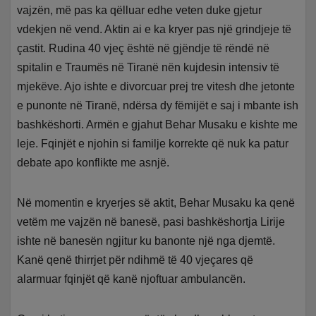
vajzën, më pas ka qëlluar edhe veten duke gjetur
vdekjen në vend. Aktin ai e ka kryer pas një grindjeje të
çastit. Rudina 40 vjeç është në gjëndje të rëndë në
spitalin e Traumës në Tiranë nën kujdesin intensiv të
mjekëve. Ajo ishte e divorcuar prej tre vitesh dhe jetonte
e punonte në Tiranë, ndërsa dy fëmijët e saj i mbante ish
bashkëshorti. Armën e gjahut Behar Musaku e kishte me
leje. Fqinjët e njohin si familje korrekte që nuk ka patur
debate apo konflikte me asnjë.
Në momentin e kryerjes së aktit, Behar Musaku ka qenë
vetëm me vajzën në banesë, pasi bashkëshortja Lirije
ishte në banesën ngjitur ku banonte një nga djemtë.
Kanë qenë thirrjet për ndihmë të 40 vjeçares që
alarmuar fqinjët që kanë njoftuar ambulancën.