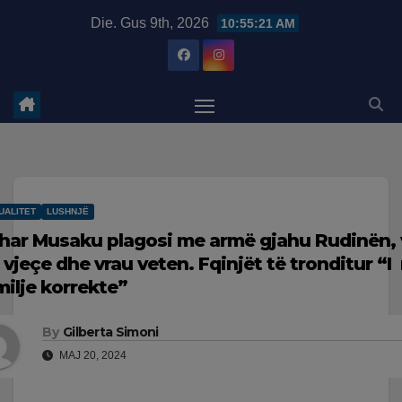
Skip
modal-check
Die. Gus 9th, 2026
10:55:22 AM
to
content
UALITET
LUSHNJË
har Musaku plagosi me armë gjahu Rudinën, v
 vjeçe dhe vrau veten. Fqinjët të tronditur “I 
milje korrekte”
By
Gilberta Simoni
MAJ 20, 2024