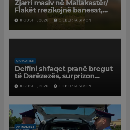
Zjarri masiv në Mallakastër/
Flakët rrezikojnë banesat,
Policia evakuon disa familje
8 GUSHT, 2026
GILBERTA SIMONI
në Koilac
QARKU FIER
Delfini shfaqet pranë bregut
të Darëzezës, surprizon
pushuesit dhe banorët
8 GUSHT, 2026
GILBERTA SIMONI
AKTUALITET