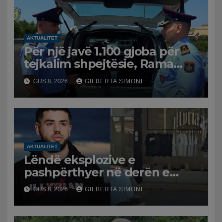
AKTUALITET
Për një javë 1.100 gjoba për
tejkalim shpejtësie, Rama
publikon videon: Kamerat e
GUS 8, 2026
GILBERTA SIMONI
trafikut së shpejti në
funksion
AKTUALITET
Lëndë eksplozive e
pashpërthyer në derën e
dyqanit të Noizyt në Durrës,
GUS 8, 2026
GILBERTA SIMONI
policia nis hetimet për
ngjarjen