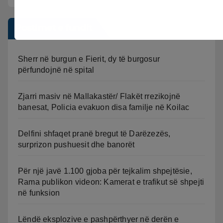
Postimet e fundit
Sherr në burgun e Fierit, dy të burgosur
përfundojnë në spital
Zjarri masiv në Mallakastër/ Flakët rrezikojnë
banesat, Policia evakuon disa familje në Koilac
Delfini shfaqet pranë bregut të Darëzezës,
surprizon pushuesit dhe banorët
Për një javë 1.100 gjoba për tejkalim shpejtësie,
Rama publikon videon: Kamerat e trafikut së shpejti
në funksion
Lëndë eksplozive e pashpërthyer në derën e