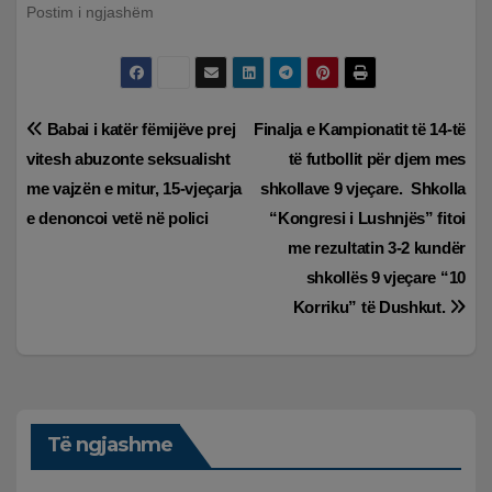
Postim i ngjashëm
Lëvizje
Babai i katër fëmijëve prej
Finalja e Kampionatit të 14-të
vitesh abuzonte seksualisht
të futbollit për djem mes
te
me vajzën e mitur, 15-vjeçarja
shkollave 9 vjeçare. Shkolla
postimet
e denoncoi vetë në polici
“Kongresi i Lushnjës” fitoi
me rezultatin 3-2 kundër
shkollës 9 vjeçare “10
Korriku” të Dushkut.
Të ngjashme