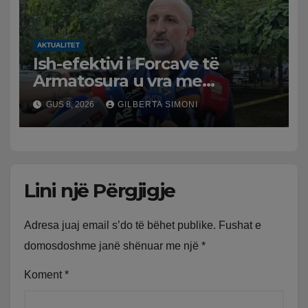
AKTUALITET
Ish-efektivi i Forcave të
Armatosura u vra me
kallashnikov nga shoku i
GUS 8, 2026
GILBERTA SIMONI
fëmijërisë, zv. drejtori i
Hetimit: Kishin konflikt të
mbartur prej disa kohësh
Lini një Përgjigje
Adresa juaj email s’do të bëhet publike.
Fushat e
domosdoshme janë shënuar me një
*
Koment
*