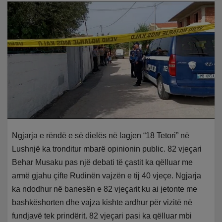
Ngjarja e rëndë e së dielës në lagjen “18 Tetori” në
Lushnjë ka tronditur mbarë opinionin public. 82 vjeçari
Behar Musaku pas një debati të çastit ka qëlluar me
armë gjahu çifte Rudinën vajzën e tij 40 vjeçe. Ngjarja
ka ndodhur në banesën e 82 vjeçarit ku ai jetonte me
bashkëshorten dhe vajza kishte ardhur për vizitë në
fundjavë tek prindërit. 82 vjeçari pasi ka qëlluar mbi