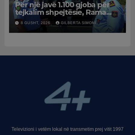
Për një javë 1.100 gjoba për
tejkalim shpejtësie, Rama
publikon videon: Kamerat e
8 GUSHT, 2026
GILBERTA SIMONI
trafikut së shpejti në
funksion
Televizioni i vetëm lokal në transmetim prej vitit 1997