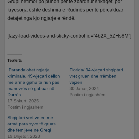
Grupi hetimor po punon për të zbardhur shkaqet, por
kryesorja është dëshmia e Rudinës për të përcaktuar
detajet nga kjo ngjarje e rëndë.
[lazy-load-videos-and-sticky-control id=”4b2X_5ZHs8M”]
Të afërta
Parandalohet ngjarja
Florida/ 34-vjeçari shqiptari
kriminale, 49-vjeçari qëllon
vret gruan dhe rrëmben
me armë gjahu të riun pas
vajzën
manovrës së gabuar në
30 Janar, 2024
Durrës
Postim i ngjashëm
17 Shkurt, 2025
Postim i ngjashëm
Shqiptari vret veten me
armë para syve të gruas
dhe fëmijëve në Greqi
19 Dhjetor, 2023