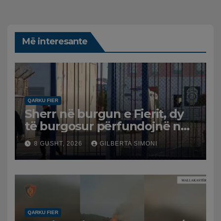
Më interesante
QARKU FIER
Sherr në burgun e Fierit, dy
të burgosur përfundojnë në
spital
8 GUSHT, 2026
GILBERTA SIMONI
QARKU FIER