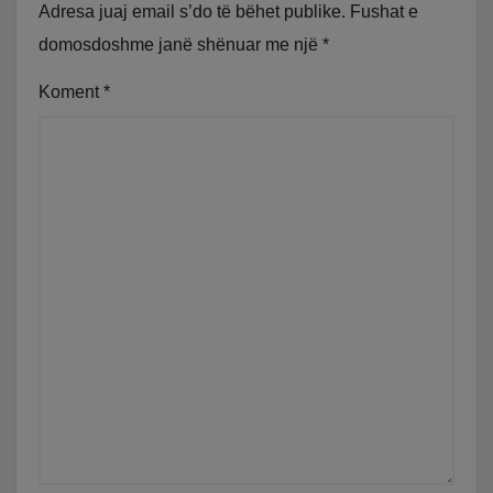
Adresa juaj email s’do të bëhet publike.
Fushat e
domosdoshme janë shënuar me një
*
Koment
*