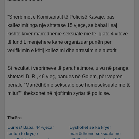
“Shërbimet e Komisariatit të Policisë Kavajë, pas
kallëzimit nga një shtetase 15 vjeçe, se babai i saj
kishte kryer marrëdhënie seksuale me të, gjatë 4 viteve
të fundit, menjëherë kanë organizuar punën për
verifikimin e këtij kallëzimi dhe arrestimin e autorit.
Si rezultat i veprimeve të para hetimore, u vu në pranga
shtetasi B. R., 48 vjeç, banues në Golem, për veprën
penale “Marrëdhënie seksuale ose homoseksuale me të
mitur””, theksohet në njoftimin zyrtar të policisë.
Të afërta
Durrës/ Babai 44-vjeçar
Dyshohet se ka kryer
tenton të kryejë
marrëdhënie seksuale me