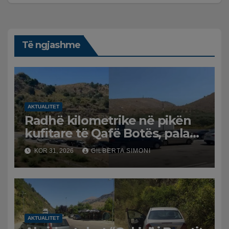
Të ngjashme
AKTUALITET
Radhë kilometrike në pikën
kufitare të Qafë Botës, pala
greke raporton defekt në
KOR 31, 2026
GILBERTA SIMONI
sistem, qytetarët mbeten të
bllokuar
AKTUALITET