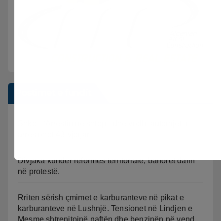
Postimet e fundit
Shkeli “Arrestin në shtëpi” dhe vodhi automjetin,
arrestohet 43-vjeçari
Divjaka kundër reformës territoriale, banorët dalin
në protestë.
Rriten sërish çmimet e karburanteve në pikat e
karburanteve në Lushnjë. Tensionet në Lindjen e
Mesme shtrenjtojnë naftën dhe benzinën në vend