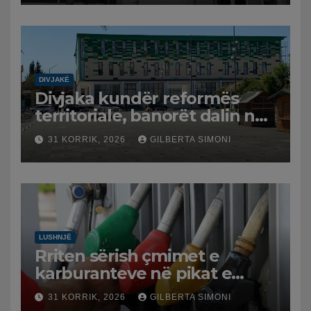
DIVJAKË
Divjaka kundër reformës
territoriale, banorët dalin në
protestë.
31 KORRIK, 2026
GILBERTA SIMONI
LUSHNJË
Rriten sërish çmimet e
karburanteve në pikat e
karburanteve në Lushnjë.
31 KORRIK, 2026
GILBERTA SIMONI
Tensionet në Lindjen e