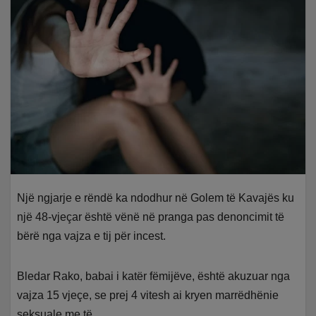
Një ngjarje e rëndë ka ndodhur në Golem të Kavajës ku
një 48-vjeçar është vënë në pranga pas denoncimit të
bërë nga vajza e tij për incest.
Bledar Rako, babai i katër fëmijëve, është akuzuar nga
vajza 15 vjeçe, se prej 4 vitesh ai kryen marrëdhënie
seksuale me të.