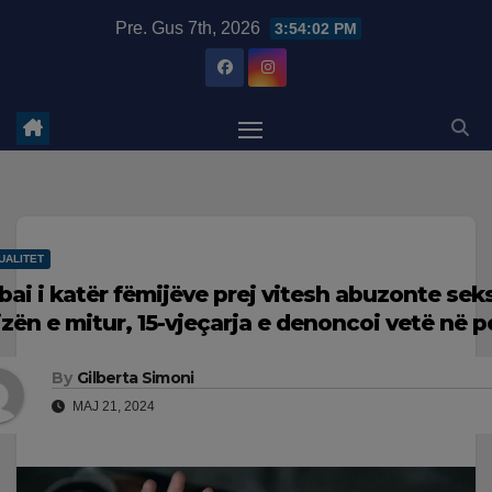
Skip
modal-check
Pre. Gus 7th, 2026
3:54:03 PM
to
content
UALITET
bai i katër fëmijëve prej vitesh abuzonte sek
jzën e mitur, 15-vjeçarja e denoncoi vetë në po
By
Gilberta Simoni
MAJ 21, 2024