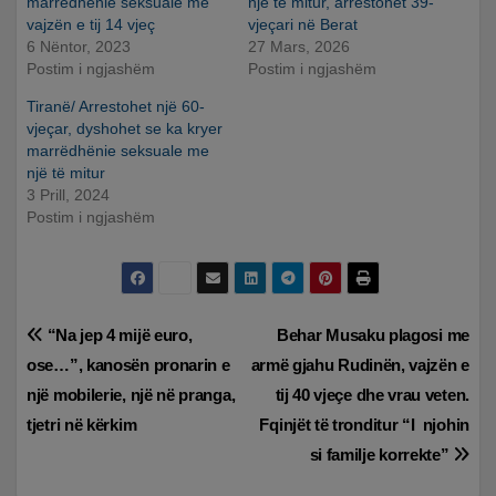
marrëdhënie seksuale me
një të mitur, arrestohet 39-
vajzën e tij 14 vjeç
vjeçari në Berat
6 Nëntor, 2023
27 Mars, 2026
Postim i ngjashëm
Postim i ngjashëm
Tiranë/ Arrestohet një 60-
vjeçar, dyshohet se ka kryer
marrëdhënie seksuale me
një të mitur
3 Prill, 2024
Postim i ngjashëm
Lëvizje
“Na jep 4 mijë euro,
Behar Musaku plagosi me
ose…”, kanosën pronarin e
armë gjahu Rudinën, vajzën e
te
një mobilerie, një në pranga,
tij 40 vjeçe dhe vrau veten.
postimet
tjetri në kërkim
Fqinjët të tronditur “I njohin
si familje korrekte”