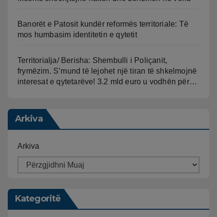
Banorët e Patosit kundër reformës territoriale: Të
mos humbasim identitetin e qytetit
Territorialja/ Berisha: Shembulli i Poliçanit,
frymëzim. S’mund të lejohet një tiran të shkelmojnë
interesat e qytetarëve! 3.2 mld euro u vodhën për…
Arkiva
Arkiva
Kategoritë