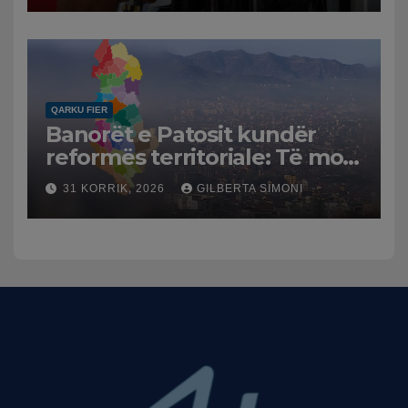
Mesme shtrenjtojnë naftën
dhe benzinën në vend
QARKU FIER
Banorët e Patosit kundër
reformës territoriale: Të mos
humbasim identitetin e
31 KORRIK, 2026
GILBERTA SIMONI
qytetit