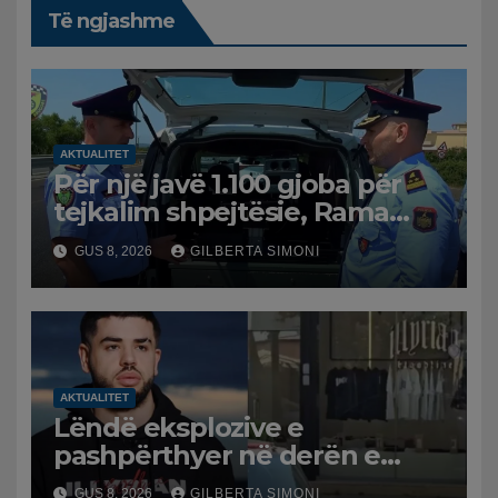
Të ngjashme
AKTUALITET
Për një javë 1.100 gjoba për
tejkalim shpejtësie, Rama
publikon videon: Kamerat e
GUS 8, 2026
GILBERTA SIMONI
trafikut së shpejti në
funksion
AKTUALITET
Lëndë eksplozive e
pashpërthyer në derën e
dyqanit të Noizyt në Durrës,
GUS 8, 2026
GILBERTA SIMONI