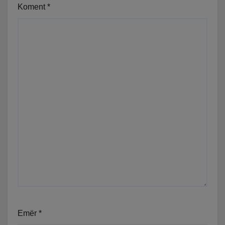
Koment
*
Emër
*