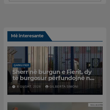
Më interesante
QARKU FIER
Sherr në burgun e Fierit, dy
të burgosur përfundojnë në
spital
8 GUSHT, 2026
GILBERTA SIMONI