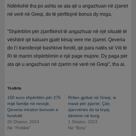
Ndërkohë tha po ashtu se ata që u angazhuan në zjarret
në verë në Greqi, do të përfitojnë bonus dy rroga.
“Shpërblim për zjarrfikësit të angazhuar në një situatë të
vështirë që kaluam gjatë kësaj vere me zjarret. Qeveria
do t’i transferojë bashkive fondit, që para natës së Viti të
Ri të marrin shpërblimin e një page mujore. Dy paga për
ata që u angazhuan në zjarrin në verë në Greqi”, tha ai.
Të afërta
150 euro shpërblim për 275
Rriten gjobat në Greqi, si
mijë familje në nevojë,
masë për zjarret. Çdo
Qeveria miraton bonusin e
zjarrvënës do ta kryej
fundvitit
dënimin në burg.
26 Dhjetor, 2024
1 Shtator, 2023
Në “Politikë”
Në “Bota”