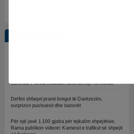
Postimet e fundit
Sherr në burgun e Fierit, dy të burgosur
përfundojnë në spital
Zjarri masiv në Mallakastër/ Flakët rrezikojnë
banesat, Policia evakuon disa familje në Koilac
Delfini shfaqet pranë bregut të Darëzezës,
surprizon pushuesit dhe banorët
Për një javë 1.100 gjoba për tejkalim shpejtësie,
Rama publikon videon: Kamerat e trafikut së shpejti