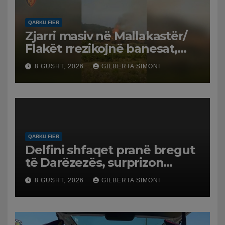
QARKU FIER
Zjarri masiv në Mallakastër/
Flakët rrezikojnë banesat,
Policia evakuon disa familje
8 GUSHT, 2026
GILBERTA SIMONI
në Koilac
QARKU FIER
Delfini shfaqet pranë bregut
të Darëzezës, surprizon
pushuesit dhe banorët
8 GUSHT, 2026
GILBERTA SIMONI