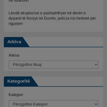
në funksion
Lëndë eksplozive e pashpërthyer në derën e
dyqanit të Noizyt në Durrës, policia nis hetimet për
ngjarjen
Arkiva
Arkiva
Kategoritë
Kategori