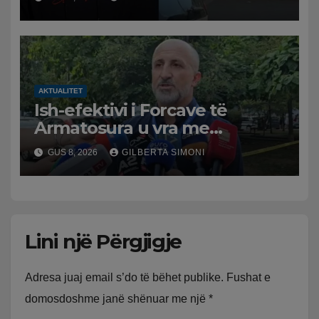
policia nis hetimet për
ngjarjen
AKTUALITET
Ish-efektivi i Forcave të
Armatosura u vra me
kallashnikov nga shoku i
GUS 8, 2026
GILBERTA SIMONI
fëmijërisë, zv. drejtori i
Hetimit: Kishin konflikt të
mbartur prej disa kohësh
Lini një Përgjigje
Adresa juaj email s’do të bëhet publike.
Fushat e
domosdoshme janë shënuar me një
*