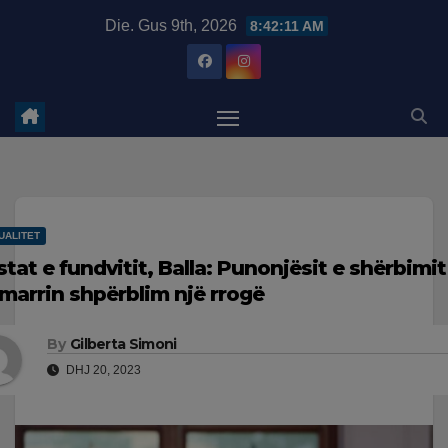
Skip
modal-check
Die. Gus 9th, 2026
8:42:12 AM
to
content
UALITET
stat e fundvitit, Balla: Punonjësit e shërbimit
 marrin shpërblim një rrogë
By
Gilberta Simoni
DHJ 20, 2023