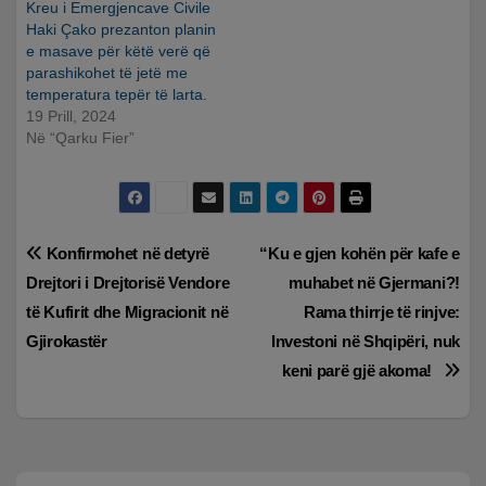
Kreu i Emergjencave Civile
Haki Çako prezanton planin
e masave për këtë verë që
parashikohet të jetë me
temperatura tepër të larta.
19 Prill, 2024
Në “Qarku Fier”
Lëvizje
Konfirmohet në detyrë
“Ku e gjen kohën për kafe e
Drejtori i Drejtorisë Vendore
muhabet në Gjermani?!
te
të Kufirit dhe Migracionit në
Rama thirrje të rinjve:
postimet
Gjirokastër
Investoni në Shqipëri, nuk
keni parë gjë akoma!