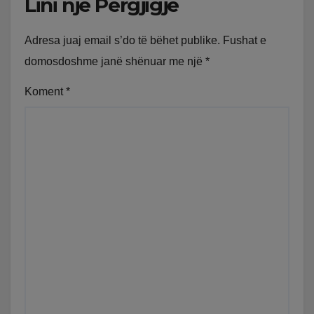
Lini një Përgjigje
Adresa juaj email s’do të bëhet publike.
Fushat e
domosdoshme janë shënuar me një
*
Koment
*