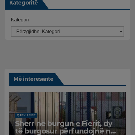
Kategoritë
Kategori
Më interesante
QARKU FIER
Sherr në burgun e Fierit, dy
të burgosur përfundojnë në