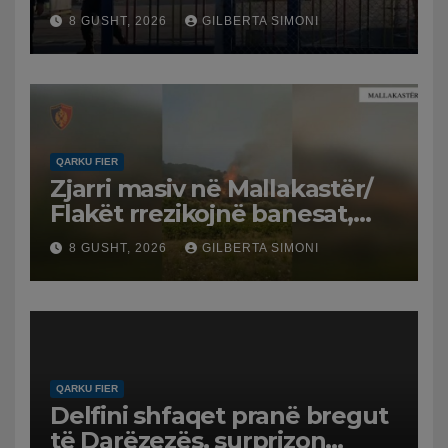
spital
8 GUSHT, 2026
GILBERTA SIMONI
QARKU FIER
Zjarri masiv në Mallakastër/
Flakët rrezikojnë banesat,
Policia evakuon disa familje
8 GUSHT, 2026
GILBERTA SIMONI
në Koilac
QARKU FIER
Delfini shfaqet pranë bregut
të Darëzezës, surprizon