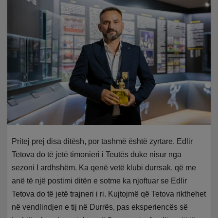
Pritej prej disa ditësh, por tashmë është zyrtare. Edlir
Tetova do të jetë timonieri i Teutës duke nisur nga
sezoni I ardhshëm. Ka qenë vetë klubi durrsak, që me
anë të një postimi ditën e sotme ka njoftuar se Edlir
Tetova do të jetë trajneri i ri. Kujtojmë që Tetova rikthehet
në vendlindjen e tij në Durrës, pas eksperiencës së