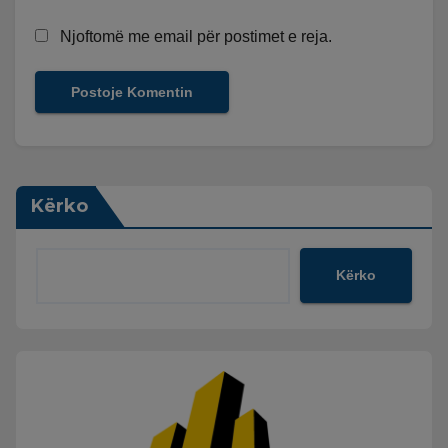
Njoftomë me email për postimet e reja.
Kërko
Kërko