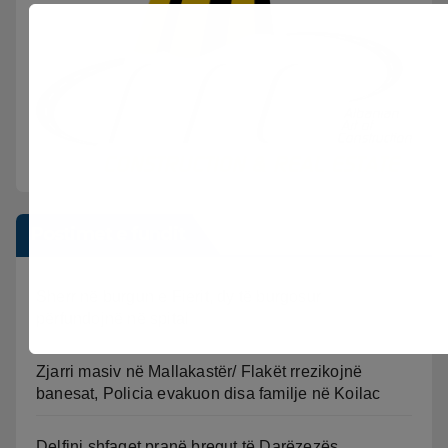
Postimet e fundit
Sherr në burgun e Fierit, dy të burgosur
përfundojnë në spital
Zjarri masiv në Mallakastër/ Flakët rrezikojnë
banesat, Policia evakuon disa familje në Koilac
Delfini shfaqet pranë bregut të Darëzezës,