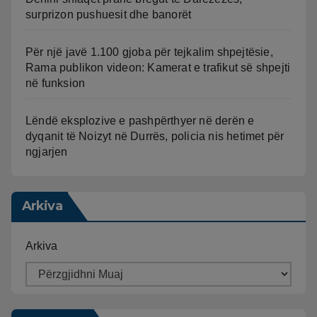
surprizon pushuesit dhe banorët
Për një javë 1.100 gjoba për tejkalim shpejtësie,
Rama publikon videon: Kamerat e trafikut së shpejti
në funksion
Lëndë eksplozive e pashpërthyer në derën e
dyqanit të Noizyt në Durrës, policia nis hetimet për
ngjarjen
Arkiva
Arkiva