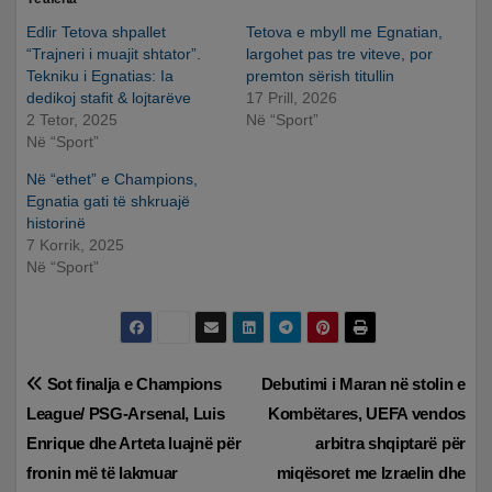
Edlir Tetova shpallet
Tetova e mbyll me Egnatian,
“Trajneri i muajit shtator”.
largohet pas tre viteve, por
Tekniku i Egnatias: Ia
premton sërish titullin
dedikoj stafit & lojtarëve
17 Prill, 2026
2 Tetor, 2025
Në “Sport”
Në “Sport”
Në “ethet” e Champions,
Egnatia gati të shkruajë
historinë
7 Korrik, 2025
Në “Sport”
Lëvizje
Sot finalja e Champions
Debutimi i Maran në stolin e
League/ PSG-Arsenal, Luis
Kombëtares, UEFA vendos
te
Enrique dhe Arteta luajnë për
arbitra shqiptarë për
postimet
fronin më të lakmuar
miqësoret me Izraelin dhe