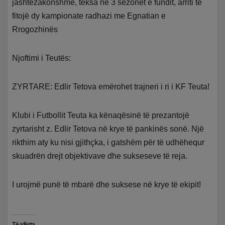
jashtëzakonshme, teksa në 3 sezonet e fundit, arriti të
fitojë dy kampionate radhazi me Egnatian e
Rrogozhinës
Njoftimi i Teutës:
ZYRTARE: Edlir Tetova emërohet trajneri i ri i KF Teuta!
Klubi i Futbollit Teuta ka kënaqësinë të prezantojë
zyrtarisht z. Edlir Tetova në krye të pankinës sonë. Një
rikthim aty ku nisi gjithçka, i gatshëm për të udhëhequr
skuadrën drejt objektivave dhe sukseseve të reja.
I urojmë punë të mbarë dhe suksese në krye të ekipit!
Të afërta