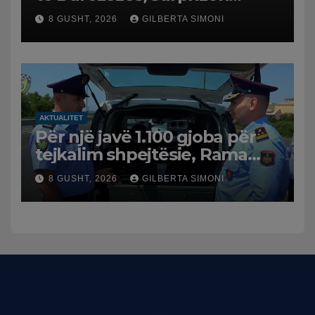
pushuesit dhe banorët
8 GUSHT, 2026
GILBERTA SIMONI
AKTUALITET
Për një javë 1.100 gjoba për
tejkalim shpejtësie, Rama
publikon videon: Kamerat e
8 GUSHT, 2026
GILBERTA SIMONI
trafikut së shpejti në
funksion