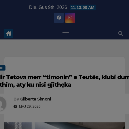
Skip
modal-check
Die. Gus 9th, 2026
11:13:01 AM
to
content
RT
lir Tetova merr “timonin” e Teutës, klubi dur
kthim, aty ku nisi gjithçka
By
Gilberta Simoni
MAJ 29, 2026