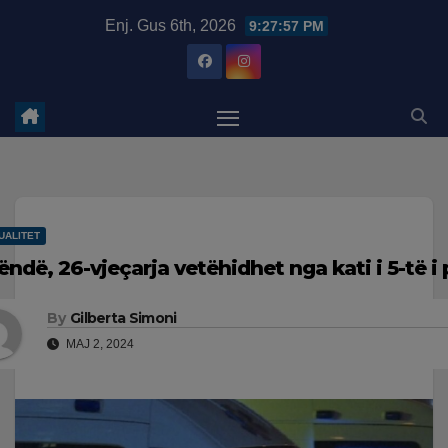
Skip
modal-check
Enj. Gus 6th, 2026
9:27:57 PM
to
content
UALITET
rëndë, 26-vjeçarja vetëhidhet nga kati i 5-të i 
By
Gilberta Simoni
MAJ 2, 2024