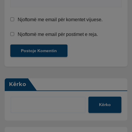
Njoftomë me email për komentet vijuese.
Njoftomë me email për postimet e reja.
Kërko
Kërko