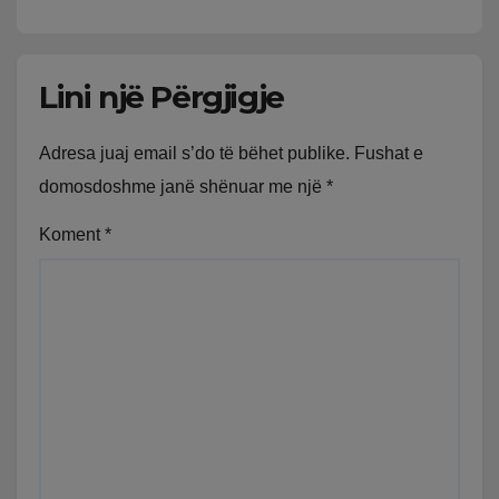
Lini një Përgjigje
Adresa juaj email s’do të bëhet publike.
Fushat e
domosdoshme janë shënuar me një
*
Koment
*