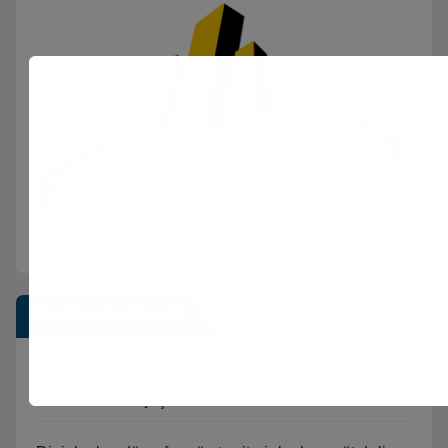
Postimet e fundit
Shkeli “Arrestin në shtëpi” dhe vodhi automjetin,
arrestohet 43-vjeçari