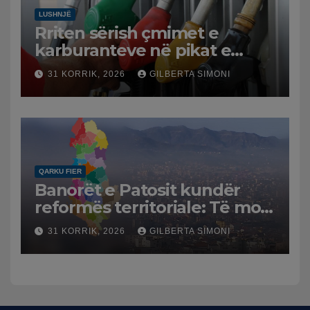
LUSHNJË
Rriten sërish çmimet e
karburanteve në pikat e
karburanteve në Lushnjë.
31 KORRIK, 2026
GILBERTA SIMONI
Tensionet në Lindjen e
Mesme shtrenjtojnë naftën
dhe benzinën në vend
QARKU FIER
Banorët e Patosit kundër
reformës territoriale: Të mos
humbasim identitetin e
31 KORRIK, 2026
GILBERTA SIMONI
qytetit