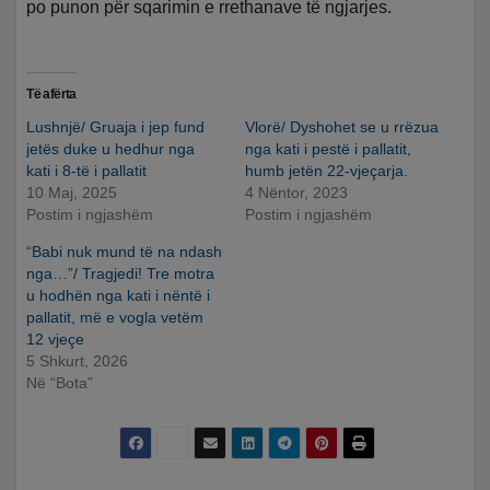
po punon për sqarimin e rrethanave të ngjarjes.
Të afërta
Lushnjë/ Gruaja i jep fund
Vlorë/ Dyshohet se u rrëzua
jetës duke u hedhur nga
nga kati i pestë i pallatit,
kati i 8-të i pallatit
humb jetën 22-vjeçarja.
10 Maj, 2025
4 Nëntor, 2023
Postim i ngjashëm
Postim i ngjashëm
“Babi nuk mund të na ndash
nga…”/ Tragjedi! Tre motra
u hodhën nga kati i nëntë i
pallatit, më e vogla vetëm
12 vjeçe
5 Shkurt, 2026
Në “Bota”