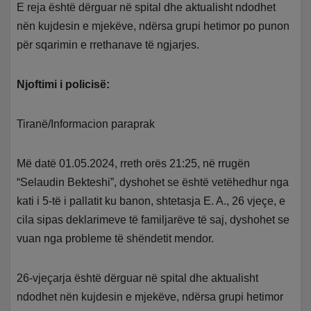
E reja është dërguar në spital dhe aktualisht ndodhet
nën kujdesin e mjekëve, ndërsa grupi hetimor po punon
për sqarimin e rrethanave të ngjarjes.
Njoftimi i policisë:
Tiranë/Informacion paraprak
Më datë 01.05.2024, rreth orës 21:25, në rrugën
“Selaudin Bekteshi”, dyshohet se është vetëhedhur nga
kati i 5-të i pallatit ku banon, shtetasja E. A., 26 vjeçe, e
cila sipas deklarimeve të familjarëve të saj, dyshohet se
vuan nga probleme të shëndetit mendor.
26-vjeçarja është dërguar në spital dhe aktualisht
ndodhet nën kujdesin e mjekëve, ndërsa grupi hetimor