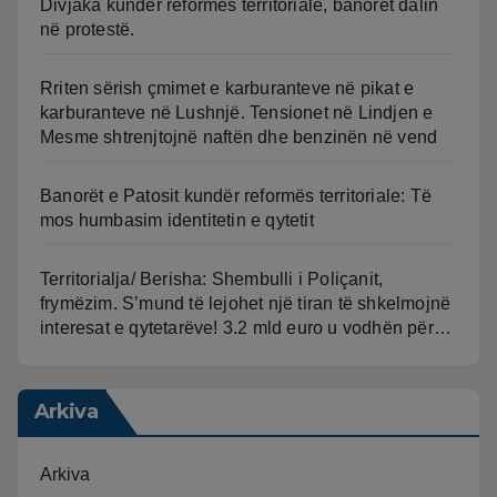
Divjaka kundër reformës territoriale, banorët dalin
në protestë.
Rriten sërish çmimet e karburanteve në pikat e
karburanteve në Lushnjë. Tensionet në Lindjen e
Mesme shtrenjtojnë naftën dhe benzinën në vend
Banorët e Patosit kundër reformës territoriale: Të
mos humbasim identitetin e qytetit
Territorialja/ Berisha: Shembulli i Poliçanit,
frymëzim. S’mund të lejohet një tiran të shkelmojnë
interesat e qytetarëve! 3.2 mld euro u vodhën për…
Arkiva
Arkiva