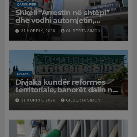
QARKU FIER
Shkeli “Arrestin në shtëpi”
dhe vodhi automjetin,
arrestohet 43-vjeçari
31 KORRIK, 2026
GILBERTA SIMONI
DIVJAKË
Divjaka kundër reformës
territoriale, banorët dalin në
protestë.
31 KORRIK, 2026
GILBERTA SIMONI