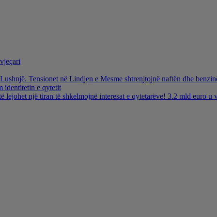
vjeçari
ë Lushnjë. Tensionet në Lindjen e Mesme shtrenjtojnë naftën dhe benzi
identitetin e qytetit
të lejohet një tiran të shkelmojnë interesat e qytetarëve! 3.2 mld euro 