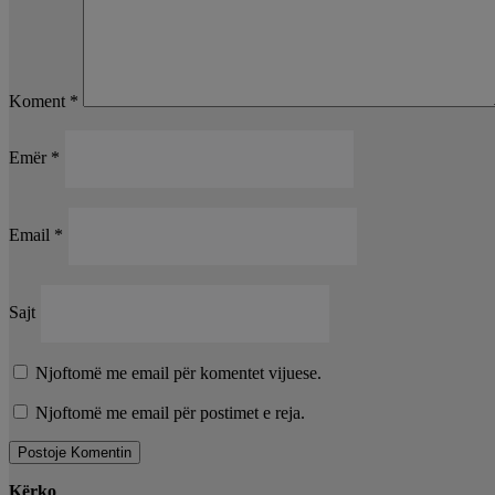
Koment
*
Emër
*
Email
*
Sajt
Njoftomë me email për komentet vijuese.
Njoftomë me email për postimet e reja.
Kërko