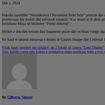
Shk 1, 2024
Shkolla jopublike “Nënshkruesi I Pavarësisë Nebi Sefa” përkrah dhe n
promovuan tek shokët dhë mësuesit romanin “Kur mund të të shoh përsëri
Inxhiliana Muça që titullohet “Përtej shikimit”.
Shokët e shkollës lexuan disa fragmente proze dhe recituan vargje nga
Në fund të takimit mësuesja e lëndës së Gjuhës Shqipe dhe Letërsisë J
Lëvizje
Vinin baste sportive me celularë, në 2 lokale në lagjen “Loni Dhamo”,
Tela, kabllo varen mbi kokën e qytetarëve duke rrezikuar jetën e tyre 
te
postimet
By
Gilberta Simoni