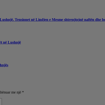
 Lushnjë. Tensionet në Lindjen e Mesme shtrenjtojnë naftën dhe b
ët në Lushnjë
hnjës
shënuar me një
*