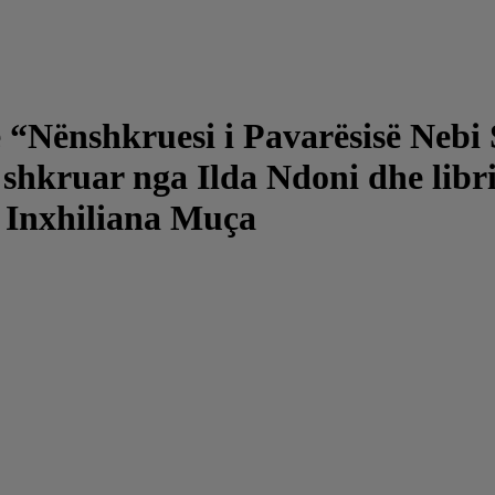
ke “Nënshkruesi i Pavarësisë Neb
 shkruar nga Ilda Ndoni dhe libr
a Inxhiliana Muça