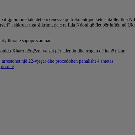
xit gjithmonë talentet e nxënësve që frekuentojnë këtë shkollë. Ilda N
” i shkruar nga shkrimtarja e re Ilda Ndoni që flet për luftën në Ukrai
 dy librat e sapoprezantuar.
onida Xharo përgëzoi vajzat për talentin dhe rrugën që kanë nisur.
 arrestohet një 22-vjeçar dhe procedohen penalisht 4 shtetas
çdo ditë