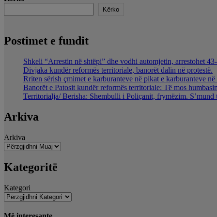
Kërko
Postimet e fundit
Shkeli “Arrestin në shtëpi” dhe vodhi automjetin, arrestohet 43-
Divjaka kundër reformës territoriale, banorët dalin në protestë.
Rriten sërish çmimet e karburanteve në pikat e karburanteve n
Banorët e Patosit kundër reformës territoriale: Të mos humbasim 
Territorialja/ Berisha: Shembulli i Poliçanit, frymëzim. S’mund 
Arkiva
Arkiva
Kategoritë
Kategori
Më interesante