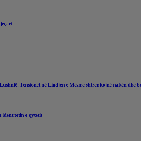
jeçari
 Lushnjë. Tensionet në Lindjen e Mesme shtrenjtojnë naftën dhe b
dentitetin e qytetit