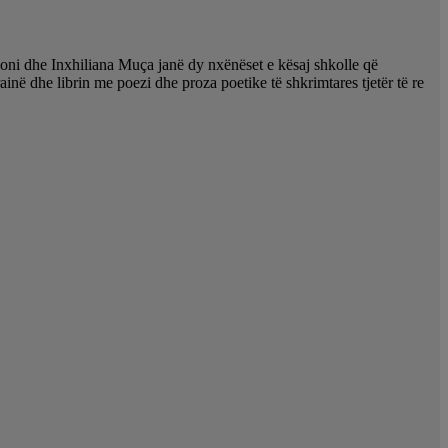
doni dhe Inxhiliana Muça janë dy nxënëset e kësaj shkolle që
në dhe librin me poezi dhe proza poetike të shkrimtares tjetër të re