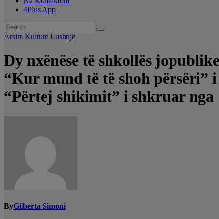
Na Kontaktoni
4Plus App
Arsim
Kulturë
Lushnjë
Dy nxënëse të shkollës jopubli
“Kur mund të të shoh përsëri” i
“Përtej shikimit” i shkruar ng
By
Gilberta Simoni