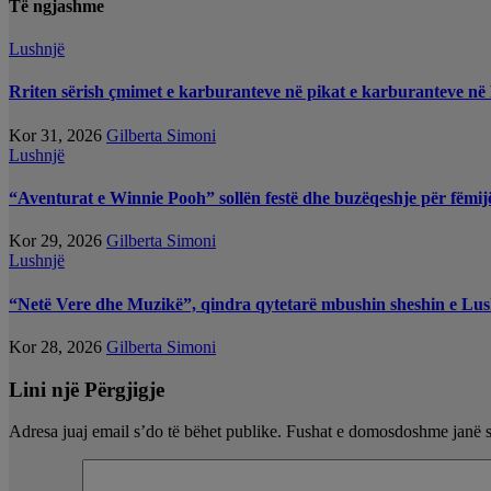
Të ngjashme
Lushnjë
Rriten sërish çmimet e karburanteve në pikat e karburanteve në
Kor 31, 2026
Gilberta Simoni
Lushnjë
“Aventurat e Winnie Pooh” sollën festë dhe buzëqeshje për fëmij
Kor 29, 2026
Gilberta Simoni
Lushnjë
“Netë Vere dhe Muzikë”, qindra qytetarë mbushin sheshin e Lus
Kor 28, 2026
Gilberta Simoni
Lini një Përgjigje
Adresa juaj email s’do të bëhet publike.
Fushat e domosdoshme janë 