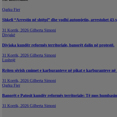
Qarku Fier
Shkeli “Arrestin në shtëpi” dhe vodhi automjetin, arrestohet 43-v
31 Korrik, 2026
Gilberta Simoni
Divjakë
Divjaka kundër reformës territoriale, banorët dalin në protestë.
31 Korrik, 2026
Gilberta Simoni
Lushnjë
Rriten sërish çmimet e karburanteve në pikat e karburanteve në
31 Korrik, 2026
Gilberta Simoni
Qarku Fier
Banorët e Patosit kundër reformës territoriale: Të mos humbasim i
31 Korrik, 2026
Gilberta Simoni