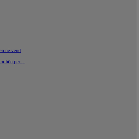
nën në vend
u vodhën për…