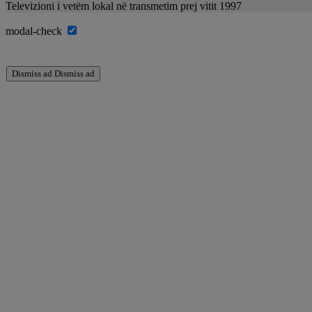
Televizioni i vetëm lokal në transmetim prej vitit 1997
modal-check
Dismiss ad
Dismiss ad