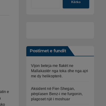
Kërko
Postimet e fundit
Vijon beteja me flakët ne
Mallakastër nga toka dhe nga ajri
me dy helikopterë.
Aksident në Fier-Shegan,
atin e
përplasen Benz-i me furgonin,
a
plagoset një i moshuar
sko