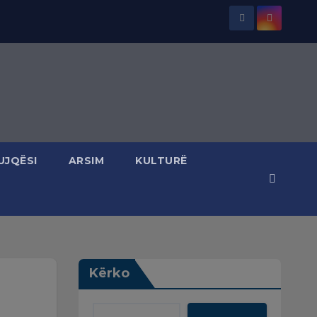
UJQËSI
ARSIM
KULTURË
Kërko