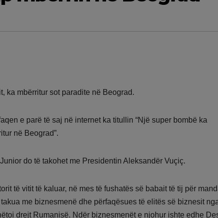
t, ka mbërritur sot paradite në Beograd.
faqen e parë të saj në internet ka titullin “Një super bombë ka
itur në Beograd”.
 Junior do të takohet me Presidentin Aleksandër Vuçiç.
rit të vitit të kaluar, në mes të fushatës së babait të tij për mand
. u takua me biznesmenë dhe përfaqësues të elitës së biznesit ng
ëtoi drejt Rumanisë. Ndër biznesmenët e njohur ishte edhe De