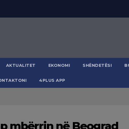
AKTUALITET
EKONOMI
SHËNDETËSI
B
ONTAKTONI
4PLUS APP
mp mbërrin në Beograd