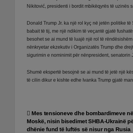
Nikitović, presidenti i bordit mbikëqyrës të uzinës 
Donald Trump Jr. ka një rol kyç në jetën politike t
babait të tij, me një ndikim të veçantë gjatë fush
besohet se ai mund të luajë një rol të rëndësishëm
nënkryetar ekzekutiv i Organizatës Trump dhe drejtu
sigurimin e nominimit për nënpresident, senatorin 
Shumë ekspertë besojnë se ai mund të jetë një këshi
të cilin dikur e kishte edhe Ivanka Trump gjatë mand
Lëvizje
Mes tensioneve dhe bombardimeve n
Moskë, nisin bisedimet SHBA-Ukrainë p
te
dhënie fund të luftës së nisur nga Rusia