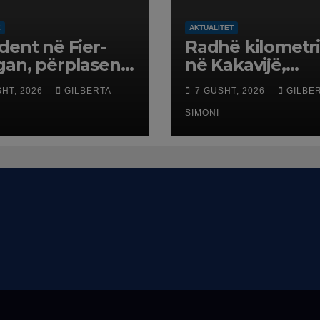
Ë
AKTUALITET
dent në Fier-
Radhë kilometr
an, përplasen
në Kakavijë,
-i me furgonin,
qytetarët që
SHT, 2026
GILBERTA
7 GUSHT, 2026
GILBE
oset një i
kthehen në
huar
Shqipëri blloko
SIMONI
në temperatura
larta, pala grek
punon me ritme
ngadalta