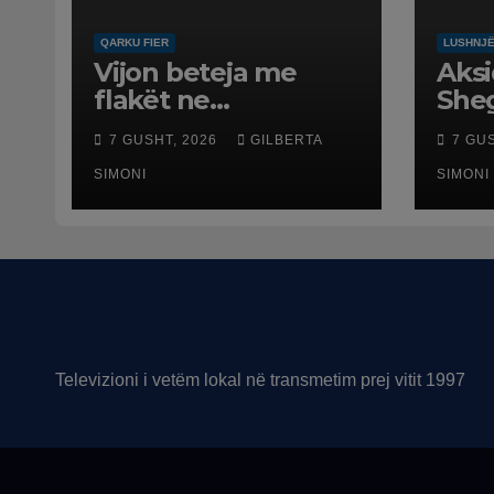
QARKU FIER
LUSHNJ
Vijon beteja me
Aksi
flakët ne
Sheg
Mallakastër nga
Benz
7 GUSHT, 2026
GILBERTA
7 GU
toka dhe nga ajri
plag
me dy helikopterë.
SIMONI
mos
SIMONI
Televizioni i vetëm lokal në transmetim prej vitit 1997