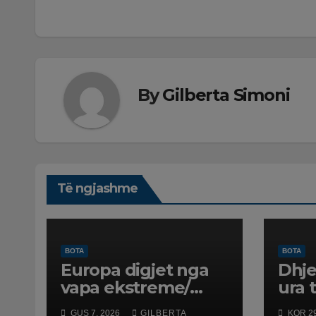
postimet
By
Gilberta Simoni
Të ngjashme
BOTA
BOTA
Europa digjet nga
Dhje
vapa ekstreme/
ura 
“Thyhen” rekordet
dhe 
GUS 7, 2026
GILBERTA
KOR 29