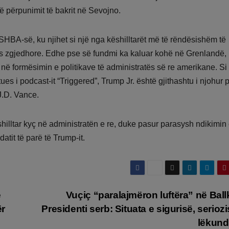
së përpunimit të bakrit në Sevojno.
ë SHBA-së, ku njihet si një nga këshilltarët më të rëndësishëm të
atës zgjedhore. Edhe pse së fundmi ka kaluar kohë në Grenlandë,
 në formësimin e politikave të administratës së re amerikane. Si
es i podcast-it “Triggered”, Trump Jr. është gjithashtu i njohur 
J.D. Vance.
lltar kyç në administratën e re, duke pasur parasysh ndikimin e 
atit të parë të Trump-it.
ë
Vuçiç “paralajmëron luftëra” në Bal
ër
Presidenti serb: Situata e sigurisë, seriozi
lëkund