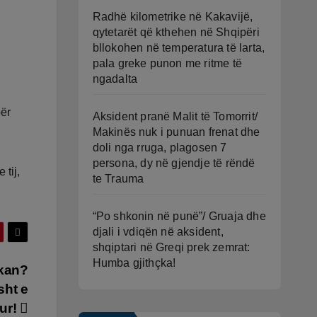
Radhë kilometrike në Kakavijë,
qytetarët që kthehen në Shqipëri
bllokohen në temperatura të larta,
pala greke punon me ritme të
ngadalta
për
Aksident pranë Malit të Tomorrit/
Makinës nuk i punuan frenat dhe
doli nga rruga, plagosen 7
persona, dy në gjendje të rëndë
tij,
te Trauma
“Po shkonin në punë”/ Gruaja dhe
djali i vdiqën në aksident,
shqiptari në Greqi prek zemrat:
Humba gjithçka!
lkan?
sht e
ur!