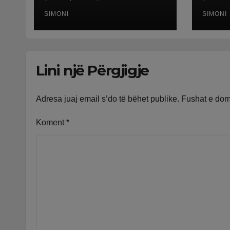
e temperaturave,
dëmt
mijëra viktima nga
SIMONI
godi
SIMONI
nxehtësia
i fu
mijë
Lini një Përgjigje
Adresa juaj email s’do të bëhet publike.
Fushat e do
Koment
*