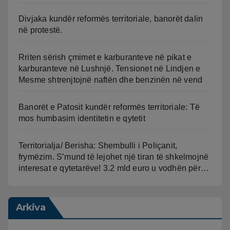
Divjaka kundër reformës territoriale, banorët dalin
në protestë.
Rriten sërish çmimet e karburanteve në pikat e
karburanteve në Lushnjë. Tensionet në Lindjen e
Mesme shtrenjtojnë naftën dhe benzinën në vend
Banorët e Patosit kundër reformës territoriale: Të
mos humbasim identitetin e qytetit
Territorialja/ Berisha: Shembulli i Poliçanit,
frymëzim. S’mund të lejohet një tiran të shkelmojnë
interesat e qytetarëve! 3.2 mld euro u vodhën për…
Arkiva