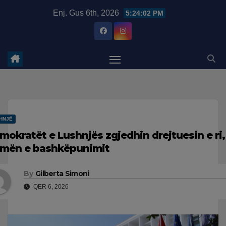
Skip
modal-check
Enj. Gus 6th, 2026
5:24:03 PM
to
content
HNJË
mokratët e Lushnjës zgjedhin drejtuesin e ri,
ymën e bashkëpunimit
By
Gilberta Simoni
QER 6, 2026