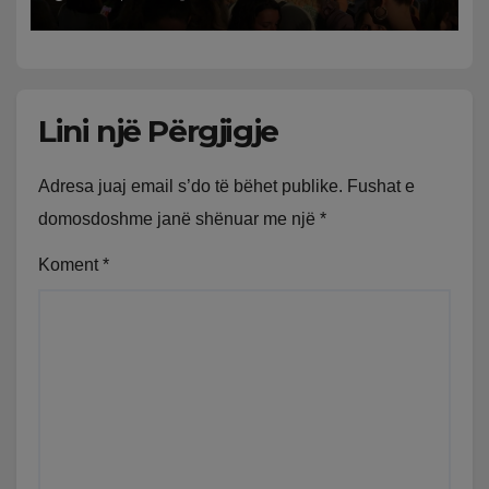
Lini një Përgjigje
Adresa juaj email s’do të bëhet publike.
Fushat e
domosdoshme janë shënuar me një
*
Koment
*