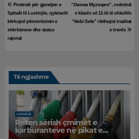
Lëvizje
Protestë për gjendjen e
“Dasma Myzeqare”, nxënësit
Spitalit të Lushnjës, qytetarët
e klasës së 11-të të shkollës
te
kërkojnë përmirësimin e
“Nebi Sefa” rikthejnë traditat
postimet
shërbimeve dhe status
e trevës
rajonal
Të ngjashme
LUSHNJË
Rriten sërish çmimet e
karburanteve në pikat e
karburanteve në Lushnjë.