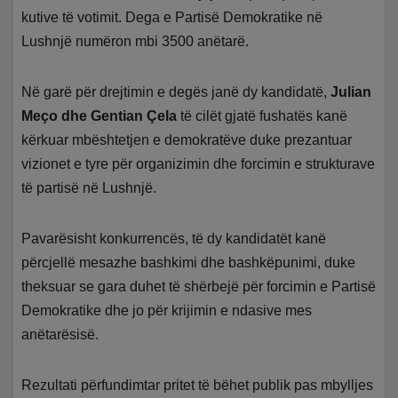
kutive të votimit. Dega e Partisë Demokratike në
Lushnjë numëron mbi 3500 anëtarë.
Në garë për drejtimin e degës janë dy kandidatë,
Julian
Meço dhe Gentian Çela
të cilët gjatë fushatës kanë
kërkuar mbështetjen e demokratëve duke prezantuar
vizionet e tyre për organizimin dhe forcimin e strukturave
të partisë në Lushnjë.
Pavarësisht konkurrencës, të dy kandidatët kanë
përcjellë mesazhe bashkimi dhe bashkëpunimi, duke
theksuar se gara duhet të shërbejë për forcimin e Partisë
Demokratike dhe jo për krijimin e ndasive mes
anëtarësisë.
Rezultati përfundimtar pritet të bëhet publik pas mbylljes