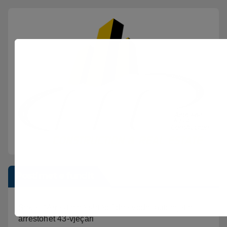
Postimet e fundit
Shkeli “Arrestin në shtëpi” dhe vodhi automjetin,
arrestohet 43-vjeçari