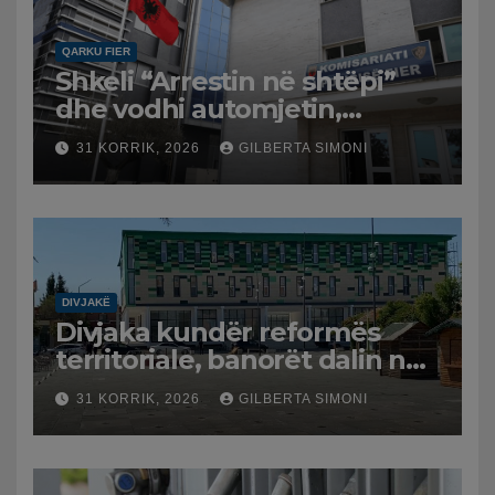
QARKU FIER
Shkeli “Arrestin në shtëpi”
dhe vodhi automjetin,
arrestohet 43-vjeçari
31 KORRIK, 2026
GILBERTA SIMONI
DIVJAKË
Divjaka kundër reformës
territoriale, banorët dalin në
protestë.
31 KORRIK, 2026
GILBERTA SIMONI