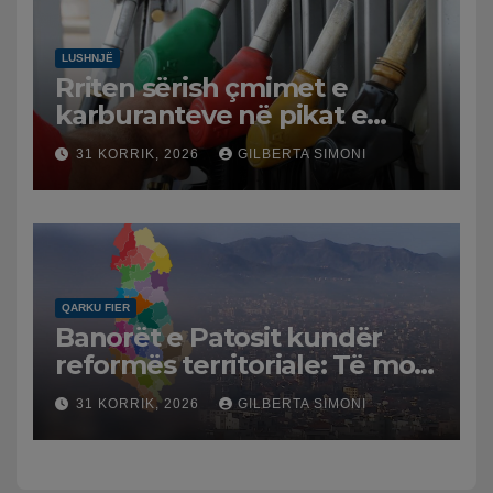
LUSHNJË
Rriten sërish çmimet e
karburanteve në pikat e
karburanteve në Lushnjë.
31 KORRIK, 2026
GILBERTA SIMONI
Tensionet në Lindjen e
Mesme shtrenjtojnë naftën
dhe benzinën në vend
QARKU FIER
Banorët e Patosit kundër
reformës territoriale: Të mos
humbasim identitetin e
31 KORRIK, 2026
GILBERTA SIMONI
qytetit