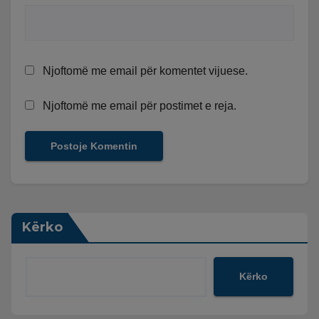
Njoftomë me email për komentet vijuese.
Njoftomë me email për postimet e reja.
Kërko
Kërko