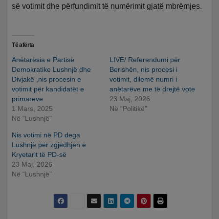
së votimit dhe përfundimit të numërimit gjatë mbrëmjes.
Të afërta
Anëtarësia e Partisë
LIVE/ Referendumi për
Demokratike Lushnjë dhe
Berishën, nis procesi i
Divjakë ,nis procesin e
votimit, dilemë numri i
votimit për kandidatët e
anëtarëve me të drejtë vote
primareve
23 Maj, 2026
1 Mars, 2025
Në “Politikë”
Në “Lushnjë”
Nis votimi në PD dega
Lushnjë për zgjedhjen e
Kryetarit të PD-së
23 Maj, 2026
Në “Lushnjë”