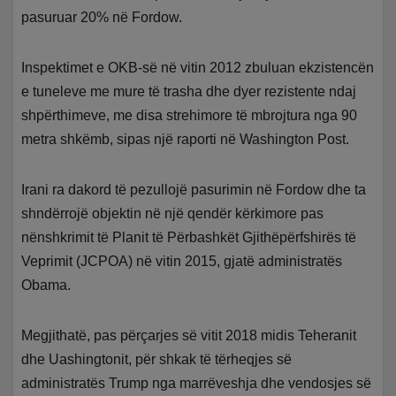
pasuruar 20% në Fordow.
Inspektimet e OKB-së në vitin 2012 zbuluan ekzistencën
e tuneleve me mure të trasha dhe dyer rezistente ndaj
shpërthimeve, me disa strehimore të mbrojtura nga 90
metra shkëmb, sipas një raporti në Washington Post.
Irani ra dakord të pezullojë pasurimin në Fordow dhe ta
shndërrojë objektin në një qendër kërkimore pas
nënshkrimit të Planit të Përbashkët Gjithëpërfshirës të
Veprimit (JCPOA) në vitin 2015, gjatë administratës
Obama.
Megjithatë, pas përçarjes së vitit 2018 midis Teheranit
dhe Uashingtonit, për shkak të tërheqjes së
administratës Trump nga marrëveshja dhe vendosjes së