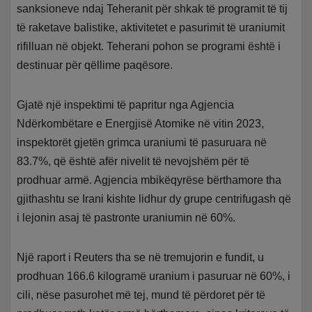
sanksioneve ndaj Teheranit për shkak të programit të tij
të raketave balistike, aktivitetet e pasurimit të uraniumit
rifilluan në objekt. Teherani pohon se programi është i
destinuar për qëllime paqësore.
Gjatë një inspektimi të papritur nga Agjencia
Ndërkombëtare e Energjisë Atomike në vitin 2023,
inspektorët gjetën grimca uraniumi të pasuruara në
83.7%, që është afër nivelit të nevojshëm për të
prodhuar armë. Agjencia mbikëqyrëse bërthamore tha
gjithashtu se Irani kishte lidhur dy grupe centrifugash që
i lejonin asaj të pastronte uraniumin në 60%.
Një raport i Reuters tha se në tremujorin e fundit, u
prodhuan 166.6 kilogramë uranium i pasuruar në 60%, i
cili, nëse pasurohet më tej, mund të përdoret për të