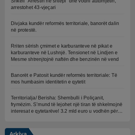
Shkeli “Arrestin në shtëpi” dhe vodhi automjetin,
arrestohet 43-vjeçari
Divjaka kundër reformës territoriale, banorët dalin
në protestë.
Rriten sërish çmimet e karburanteve në pikat e
karburanteve në Lushnjë. Tensionet në Lindjen e
Mesme shtrenjtojnë naftën dhe benzinën në vend
Banorët e Patosit kundër reformës territoriale: Të
mos humbasim identitetin e qytetit
Territorialja/ Berisha: Shembulli i Poliçanit,
frymëzim. S’mund të lejohet një tiran të shkelmojnë
interesat e qytetarëve! 3.2 mld euro u vodhën për…
Arkiva