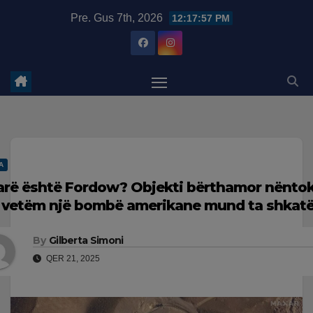
Skip
modal-check
Pre. Gus 7th, 2026
12:17:58 PM
to
content
A
arë është Fordow? Objekti bërthamor nëntok
 vetëm një bombë amerikane mund ta shkatë
By
Gilberta Simoni
QER 21, 2025