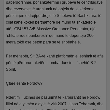
papërdorshme, por shkatërrimi i grupeve të centrifugave
dhe rezervave të uraniumit në objekt do të kërkonte
përfshirjen e drejtpërdrejtë të Shteteve të Bashkuara, të
cilat kanë kokën bërthamore që mund ta shkatërrojë
atë, GBU-57 A/B Massive Ordnance Penetrator, një
“shkatërrues bunkerësh” që mund të depërtojë 200
metra tokë ose beton para se të shpërthejë.
Për më tepër, SHBA-të kanë platformën e lëshimit të aftë
për të përdorur raketën, bombarduesin e fshehtë B-2
Spirit.
Çfarë është Fordow?
Ndërtimi i uzinës së pasurimit të karburantit në Fordow
filloi në gjysmën e dytë të vitit 2007, sipas Teheranit, dhe