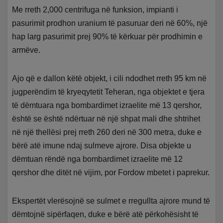
Me rreth 2,000 centrifuga në funksion, impianti i
pasurimit prodhon uranium të pasuruar deri në 60%, një
hap larg pasurimit prej 90% të kërkuar për prodhimin e
armëve.
Ajo që e dallon këtë objekt, i cili ndodhet rreth 95 km në
jugperëndim të kryeqytetit Teheran, nga objektet e tjera
të dëmtuara nga bombardimet izraelite më 13 qershor,
është se është ndërtuar në një shpat mali dhe shtrihet
në një thellësi prej rreth 260 deri në 300 metra, duke e
bërë atë imune ndaj sulmeve ajrore. Disa objekte u
dëmtuan rëndë nga bombardimet izraelite më 12
qershor dhe ditët në vijim, por Fordow mbetet i paprekur.
Ekspertët vlerësojnë se sulmet e rregullta ajrore mund të
dëmtojnë sipërfaqen, duke e bërë atë përkohësisht të