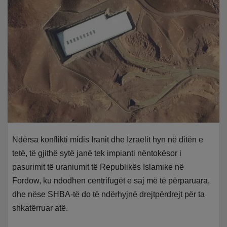
Ndërsa konflikti midis Iranit dhe Izraelit hyn në ditën e
tetë, të gjithë sytë janë tek impianti nëntokësor i
pasurimit të uraniumit të Republikës Islamike në
Fordow, ku ndodhen centrifugët e saj më të përparuara,
dhe nëse SHBA-të do të ndërhyjnë drejtpërdrejt për ta
shkatërruar atë.