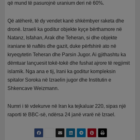
që mund të pasurojnë uranium deri në 60%.
Që atëherë, të dy vendet kanë shkëmbyer raketa dhe
dronë. Izraeli ka goditur objekte kyçe bërthamore në
Natanz, Isfahan, Arak dhe Teheran, si dhe objekte
iraniane të naftës dhe gazit, duke përfshirë ato në
kryeqytetin Teheran dhe Parsin Jugor. Ai gjithashtu ka
dëmtuar lançuesit tokë-tokë dhe fushat ajrore të regjimit
islamik. Nga ana e tij, Irani ka goditur kompleksin
spitalor Soroka në Izraelin jugor dhe Institutin e
Shkencave Weizmann.
Numri i të vdekurve në Iran ka tejkaluar 220, sipas një
raporti të BBC-së, ndërsa 24 janë vrarë në Izrael.