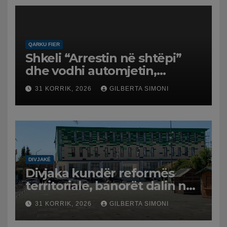
QARKU FIER
Shkeli “Arrestin në shtëpi”
dhe vodhi automjetin,
arrestohet 43-vjeçari
31 KORRIK, 2026
GILBERTA SIMONI
DIVJAKË
Divjaka kundër reformës
territoriale, banorët dalin në
protestë.
31 KORRIK, 2026
GILBERTA SIMONI