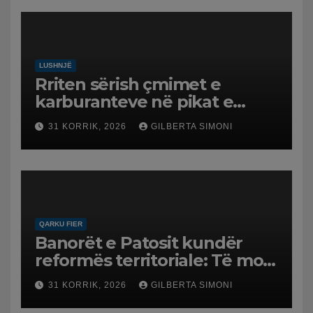
LUSHNJË
Rriten sërish çmimet e
karburanteve në pikat e
karburanteve në Lushnjë.
31 KORRIK, 2026
GILBERTA SIMONI
Tensionet në Lindjen e
Mesme shtrenjtojnë naftën
dhe benzinën në vend
QARKU FIER
Banorët e Patosit kundër
reformës territoriale: Të mos
humbasim identitetin e
31 KORRIK, 2026
GILBERTA SIMONI
qytetit