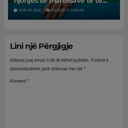
njohjes së martesave të të
njëjtit seks
KOR 29, 2026
GILBERTA SIMONI
Lini një Përgjigje
Adresa juaj email s’do të bëhet publike.
Fushat e
domosdoshme janë shënuar me një
*
Koment
*