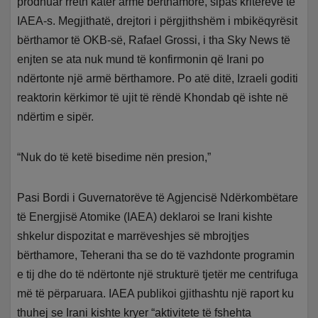
prodhuar rreth katër armë bërthamore, sipas kritereve të
IAEA-s. Megjithatë, drejtori i përgjithshëm i mbikëqyrësit
bërthamor të OKB-së, Rafael Grossi, i tha Sky News të
enjten se ata nuk mund të konfirmonin që Irani po
ndërtonte një armë bërthamore. Po atë ditë, Izraeli goditi
reaktorin kërkimor të ujit të rëndë Khondab që ishte në
ndërtim e sipër.
“Nuk do të ketë bisedime nën presion,”
Pasi Bordi i Guvernatorëve të Agjencisë Ndërkombëtare
të Energjisë Atomike (IAEA) deklaroi se Irani kishte
shkelur dispozitat e marrëveshjes së mbrojtjes
bërthamore, Teherani tha se do të vazhdonte programin
e tij dhe do të ndërtonte një strukturë tjetër me centrifuga
më të përparuara. IAEA publikoi gjithashtu një raport ku
thuhej se Irani kishte kryer “aktivitete të fshehta