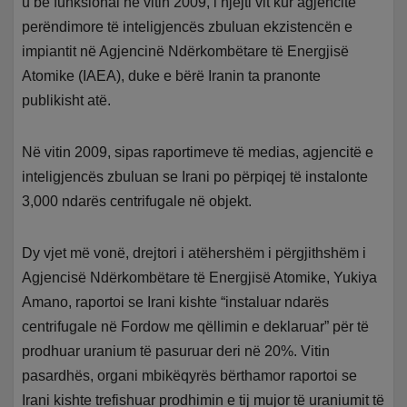
u bë funksional në vitin 2009, i njëjti vit kur agjencitë
perëndimore të inteligjencës zbuluan ekzistencën e
impiantit në Agjencinë Ndërkombëtare të Energjisë
Atomike (IAEA), duke e bërë Iranin ta pranonte
publikisht atë.
Në vitin 2009, sipas raportimeve të medias, agjencitë e
inteligjencës zbuluan se Irani po përpiqej të instalonte
3,000 ndarës centrifugale në objekt.
Dy vjet më vonë, drejtori i atëhershëm i përgjithshëm i
Agjencisë Ndërkombëtare të Energjisë Atomike, Yukiya
Amano, raportoi se Irani kishte “instaluar ndarës
centrifugale në Fordow me qëllimin e deklaruar” për të
prodhuar uranium të pasuruar deri në 20%. Vitin
pasardhës, organi mbikëqyrës bërthamor raportoi se
Irani kishte trefishuar prodhimin e tij mujor të uraniumit të