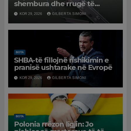
shembura dhe rrugë të
dëmtuara! Japonia goditet
KOR 29, 2026
GILBERTA SIMONI
nga tërmeti i fuqishëm,
qindra mijëra të evakuuar
BOTA
SHBA-të fillojnë rishikimin e
pranisë ushtarake në Evropë
KOR 29, 2026
GILBERTA SIMONI
BOTA
Polonia rrëzon ligjin: Jo