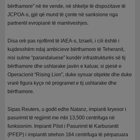
bërthamore” në tre vende, në shkelje të dispozitave të
JCPOA-s, gjë që mund të çonte në sanksione nga
partnerët evropianë të marrëveshjes.
Disa orë pas njoftimit të IAEA-s, Izraeli, i cili është i
kujdesshëm ndaj ambicieve bërthamore të Teheranit,
nisi sulme “parandaluese” kundër infrastrukturës së tij
bërthamore dhe ushtarake javën e kaluar, si pjesë e
Operacionit “Rising Lion”, duke synuar objekte dhe duke
vrarë figura kyçe në programet e tij ushtarake dhe
bërthamore.
Sipas Reuters, u godit edhe Natanz, impianti kryesor i
pasurimit të regjimit me mbi 13,500 centrifuga në
funksionim. Impianti Pilot i Pasurimit të Karburantit
(PFEP) i impiantit strehon 164 centrifuga të përparuara