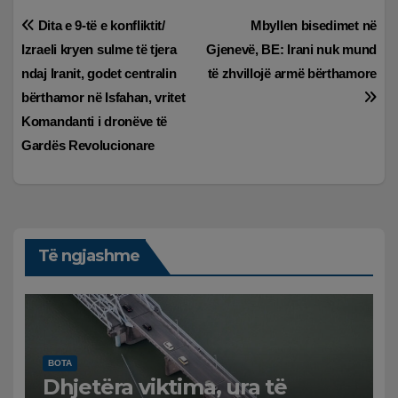
Lëvizje
Dita e 9-të e konfliktit/
Mbyllen bisedimet në
Izraeli kryen sulme të tjera
Gjenevë, BE: Irani nuk mund
te
ndaj Iranit, godet centralin
të zhvillojë armë bërthamore
postimet
bërthamor në Isfahan, vritet
Komandanti i dronëve të
Gardës Revolucionare
Të ngjashme
BOTA
Dhjetëra viktima, ura të