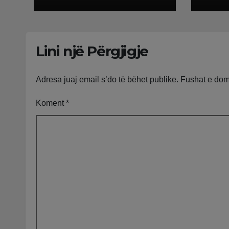
kthehen në
punu
Shqipëri bllokohen
doli
në temperatura të
plag
larta, pala greke
dy n
Lini një Përgjigje
punon me ritme të
rënd
ngadalta
Adresa juaj email s’do të bëhet publike.
Fushat e do
Koment
*