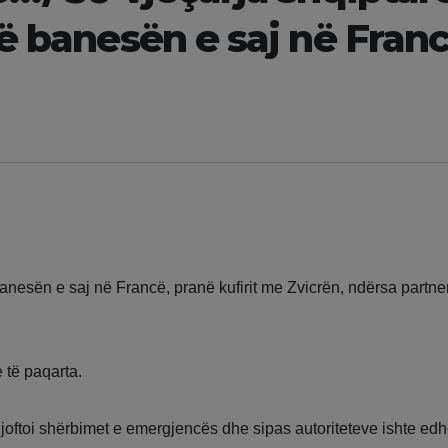
ë banesën e saj në Franc
anesën e saj në Francë, pranë kufirit me Zvicrën, ndërsa partner
 të paqarta.
ë njoftoi shërbimet e emergjencës dhe sipas autoriteteve ishte ed