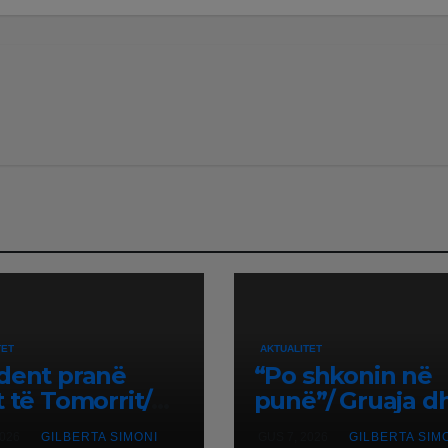
TET
AKTUALITET
dent pranë
“Po shkonin në
t të Tomorrit/
punë”/ Gruaja d
nës nuk i
djali i vdiqën në
2026
GILBERTA SIMONI
GUS 7, 2026
GILBERTA SIM