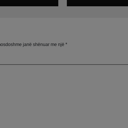
an frenat dhe
aksident, shqipt
 nga rruga,
në Greqi prek
osen 7 persona,
zemrat: Humba
ë gjendje të
gjithçka!
ë te Trauma
mosdoshme janë shënuar me një
*