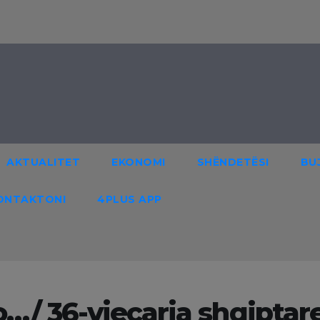
AKTUALITET
EKONOMI
SHËNDETËSI
BU
ONTAKTONI
4PLUS APP
o…/ 36-vjeçarja shqiptar