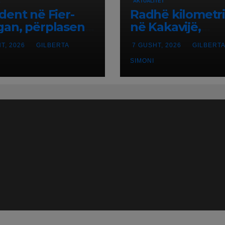
Ë
AKTUALITET
dent në Fier-
Radhë kilometr
an, përplasen
në Kakavijë,
-i me furgonin,
qytetarët që
T, 2026
GILBERTA
7 GUSHT, 2026
GILBERTA
oset një i
kthehen në
huar
Shqipëri blloko
SIMONI
në temperatura
larta, pala grek
punon me ritme
ngadalta