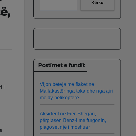
Kërko
ë,
Postimet e fundit
Vijon beteja me flakët ne
i i
Mallakastër nga toka dhe nga ajri
me dy helikopterë.
Aksident në Fier-Shegan,
përplasen Benz-i me furgonin,
plagoset një i moshuar
he