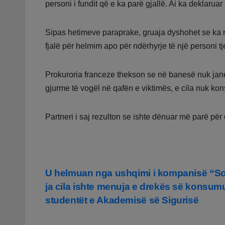
personi i fundit që e ka parë gjallë. Ai ka deklaruar
Sipas hetimeve paraprake, gruaja dyshohet se ka n
fjalë për helmim apo për ndërhyrje të një personi tje
Prokuroria franceze thekson se në banesë nuk jan
gjurme të vogël në qafën e viktimës, e cila nuk ko
Partneri i saj rezulton se ishte dënuar më parë për
Lëvizje
U helmuan nga ushqimi i kompanisë “So
ja cila ishte menuja e drekës së konsum
te
studentët e Akademisë së Sigurisë
postimet