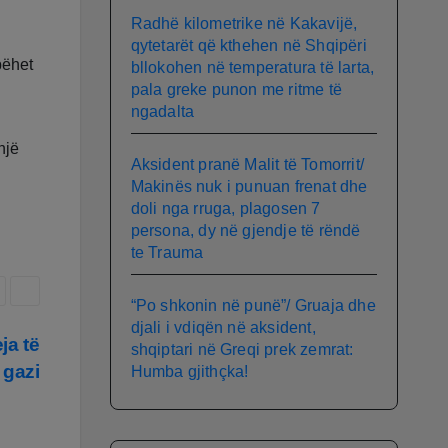
Radhë kilometrike në Kakavijë,
qytetarët që kthehen në Shqipëri
bëhet
bllokohen në temperatura të larta,
pala greke punon me ritme të
ngadalta
një
Aksident pranë Malit të Tomorrit/
Makinës nuk i punuan frenat dhe
doli nga rruga, plagosen 7
persona, dy në gjendje të rëndë
te Trauma
“Po shkonin në punë”/ Gruaja dhe
djali i vdiqën në aksident,
ja të
shqiptari në Greqi prek zemrat:
 gazi
Humba gjithçka!