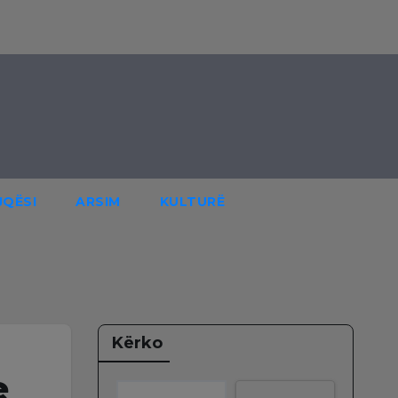
JQËSI
ARSIM
KULTURË
Kërko
e