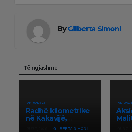
By
Gilberta Simoni
Të ngjashme
AKTUALITET
AKTUALI
Radhë kilometrike
Aksi
në Kakavijë,
Mali
qytetarët që
Maki
GUS 7, 2026
GILBERTA SIMONI
GUS 7, 