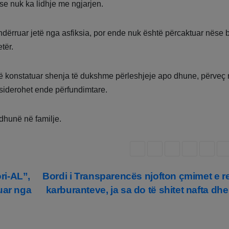
 se nuk ka lidhje me ngjarjen.
dërruar jetë nga asfiksia, por ende nuk është përcaktuar nëse 
tër.
ë konstatuar shenja të dukshme përleshjeje apo dhune, përveç 
nsiderohet ende përfundimtare.
 dhunë në familje.
ri-AL”,
Bordi i Transparencës njofton çmimet e re
uar nga
karburanteve, ja sa do të shitet nafta dhe