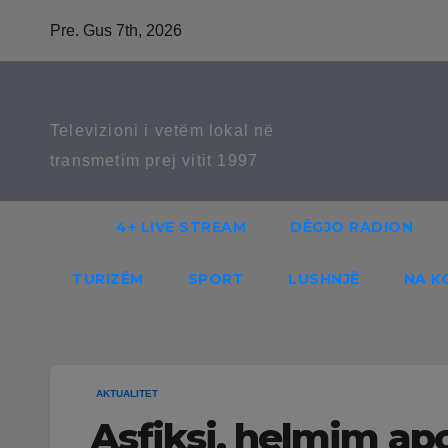
Skip
Pre. Gus 7th, 2026
to
content
Televizioni i vetëm lokal në
transmetim prej vitit 1997
4+ LIVE STREAM
DËGJO RADION
TURIZËM
SPORT
LUSHNJË
NA K
AKTUALITET
Asfiksi, helmim ap