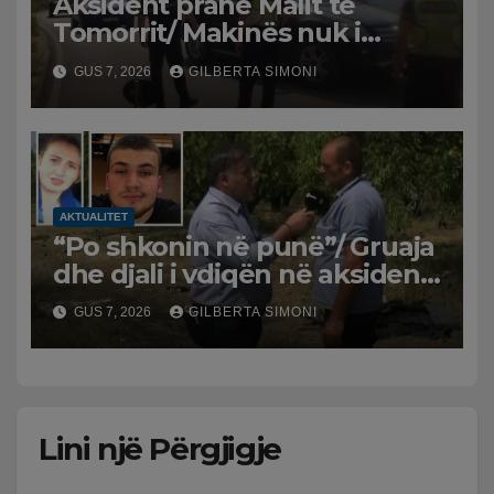
Aksident pranë Malit të
Tomorrit/ Makinës nuk i
punuan frenat dhe doli nga
GUS 7, 2026
GILBERTA SIMONI
rruga, plagosen 7 persona, dy
në gjendje të rëndë te
Trauma
AKTUALITET
“Po shkonin në punë”/ Gruaja
dhe djali i vdiqën në aksident,
shqiptari në Greqi prek
GUS 7, 2026
GILBERTA SIMONI
zemrat: Humba gjithçka!
Lini një Përgjigje