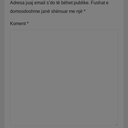
Adresa juaj email s’do të bëhet publike.
Fushat e
domosdoshme janë shënuar me një
*
Koment
*