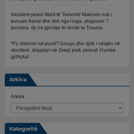
Aksident pranë Malit të Tomorrit/ Makinës nuk i
punuan frenat dhe doli nga rruga, plagosen 7
persona, dy në gjendje të rëndë te Trauma
“Po shkonin në punë”/ Gruaja dhe djali i vdiqën në
aksident, shqiptari në Greqi prek zemrat: Humba
gjithçka!
Arkiva
Arkiva
Kategoritë