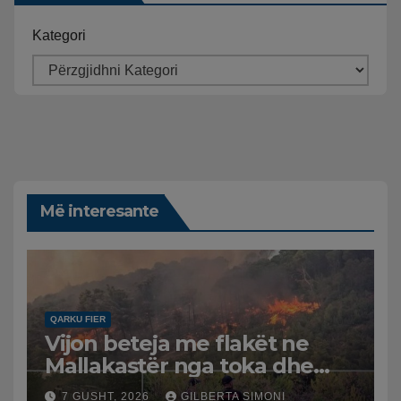
Kategori
Më interesante
QARKU FIER
Vijon beteja me flakët ne
Mallakastër nga toka dhe
nga ajri me dy helikopterë.
7 GUSHT, 2026
GILBERTA SIMONI