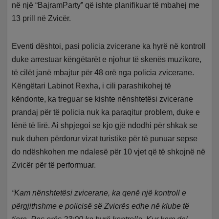
në një “BajramParty” që ishte planifikuar të mbahej me
13 prill në Zvicër.
Eventi dështoi, pasi policia zvicerane ka hyrë në kontroll
duke arrestuar këngëtarët e njohur të skenës muzikore,
të cilët janë mbajtur për 48 orë nga policia zvicerane.
Këngëtari Labinot Rexha, i cili parashikohej të
këndonte, ka treguar se kishte nënshtetësi zvicerane
prandaj për të policia nuk ka paraqitur problem, duke e
lënë të lirë. Ai shpjegoi se kjo gjë ndodhi për shkak se
nuk duhen përdorur vizat turistike për të punuar sepse
do ndëshkohen me ndalesë për 10 vjet që të shkojnë në
Zvicër për të performuar.
“Kam nënshtetësi zvicerane, ka qenë një kontroll e
përgjithshme e policisë së Zvicrës edhe në klube të