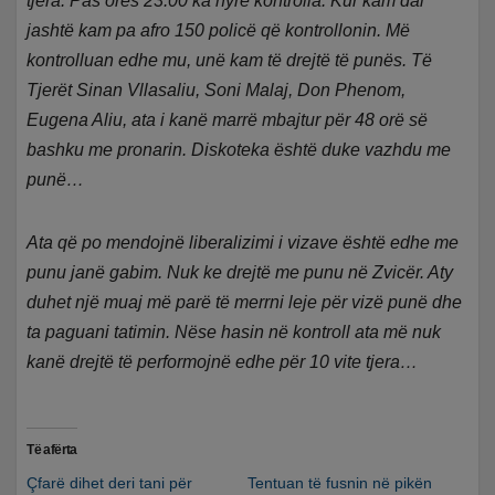
tjera. Pas orës 23:00 ka hyrë kontrolla. Kur kam dal
jashtë kam pa afro 150 policë që kontrollonin. Më
kontrolluan edhe mu, unë kam të drejtë të punës. Të
Tjerët Sinan Vllasaliu, Soni Malaj, Don Phenom,
Eugena Aliu, ata i kanë marrë mbajtur për 48 orë së
bashku me pronarin. Diskoteka është duke vazhdu me
punë…
Ata që po mendojnë liberalizimi i vizave është edhe me
punu janë gabim. Nuk ke drejtë me punu në Zvicër. Aty
duhet një muaj më parë të merrni leje për vizë punë dhe
ta paguani tatimin. Nëse hasin në kontroll ata më nuk
kanë drejtë të performojnë edhe për 10 vite tjera…
Të afërta
Çfarë dihet deri tani për
Tentuan të fusnin në pikën