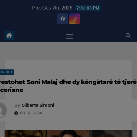
Skip
modal-check
Pre. Gus 7th, 2026
7:01:04 PM
to
content
UALITET
restohet Soni Malaj dhe dy këngëtarë të tjerë
iceriane
By
Gilberta Simoni
PRI 18, 2024