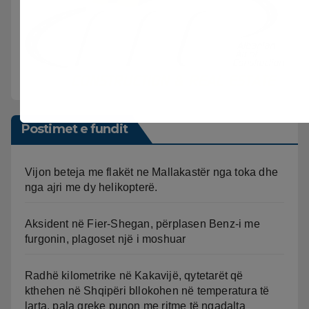
Postimet e fundit
Vijon beteja me flakët ne Mallakastër nga toka dhe
nga ajri me dy helikopterë.
Aksident në Fier-Shegan, përplasen Benz-i me
furgonin, plagoset një i moshuar
Radhë kilometrike në Kakavijë, qytetarët që
kthehen në Shqipëri bllokohen në temperatura të
larta, pala greke punon me ritme të ngadalta