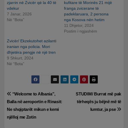
zjarrin në Zvicër që la 40 të
kufitare të Morinës 21 mijë
vdekur
franga zvicerane të
7 Janar, 2026
padeklaruara, 2 persona
Në “Bota”
nga Kosova nën hetim
11 Dhjetor, 2024
Postim i ngjashëm
Zvicër/ Ekzekutohet azilanti
iranian nga policia. Mori
dhjetëra pengje në një tren
9 Shkurt, 2024
Në “Bota”
Lëvizje
“Welcome to Albania”,
STUDIM/ Burrat më pak
Balla në aeroportin e Rinasit:
tërheqës ju bëjnë më të
te
Ne shqiptarët mikun e kemi
lumtur, ja pse
postimet
njëlloj me Zotin