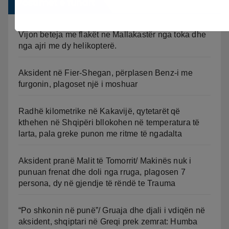
Postimet e fundit
Vijon beteja me flakët ne Mallakastër nga toka dhe
nga ajri me dy helikopterë.
Aksident në Fier-Shegan, përplasen Benz-i me
furgonin, plagoset një i moshuar
Radhë kilometrike në Kakavijë, qytetarët që
kthehen në Shqipëri bllokohen në temperatura të
larta, pala greke punon me ritme të ngadalta
Aksident pranë Malit të Tomorrit/ Makinës nuk i
punuan frenat dhe doli nga rruga, plagosen 7
persona, dy në gjendje të rëndë te Trauma
“Po shkonin në punë”/ Gruaja dhe djali i vdiqën në
aksident, shqiptari në Greqi prek zemrat: Humba