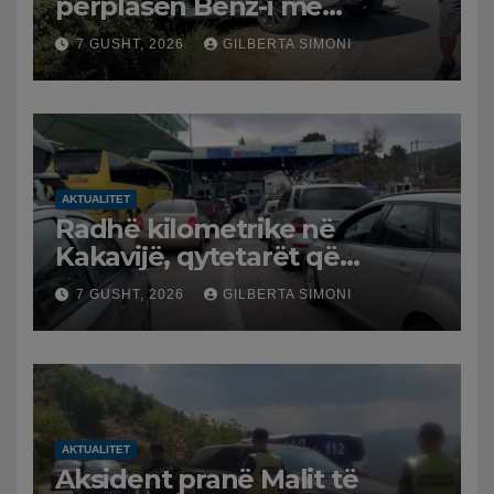
përplasen Benz-i me
furgonin, plagoset një i
7 GUSHT, 2026
GILBERTA SIMONI
moshuar
AKTUALITET
Radhë kilometrike në
Kakavijë, qytetarët që
kthehen në Shqipëri
7 GUSHT, 2026
GILBERTA SIMONI
bllokohen në temperatura të
larta, pala greke punon me
ritme të ngadalta
AKTUALITET
Aksident pranë Malit të