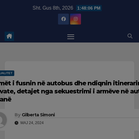
Skip
modal-check
Sht. Gus 8th, 2026
1:48:06 PM
to
content
UALITET
mët i fusnin në autobus dhe ndiqnin itinerar
ivate, detajet nga sekuestrimi i armëve në a
ranë
By
Gilberta Simoni
MAJ 24, 2024