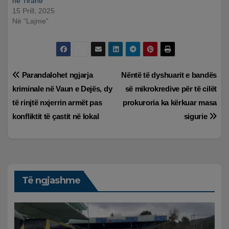
në Tiranë
15 Prill, 2025
Në “Lajme”
Lëvizje
Parandalohet ngjarja
Nëntë të dyshuarit e bandës
kriminale në Vaun e Dejës, dy
së mikrokredive për të cilët
te
të rinjtë nxjerrin armët pas
prokuroria ka kërkuar masa
postimet
konfliktit të çastit në lokal
sigurie
Të ngjashme