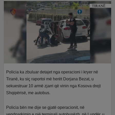
Policia ka zbuluar detajet nga operacioni i kryer në
Tiranë, ku siç raportoi më herët Dorjana Bezat, u
sekuestruar 10 armë zjarri që vinin nga Kosova drejt
Shqipërisë, me autobus.
Policia bën me dije se gjatë operacionit, në
vendparkimin e një terminali autobusëzh, në Lundër, u