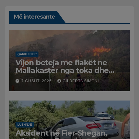
Më interesante
QARKU FIER
Vijon beteja me flakët ne
Mallakastër nga toka dhe
nga ajri me dy helikopterë.
7 GUSHT, 2026
GILBERTA SIMONI
LUSHNJË
Aksident në Fier-Shegan,