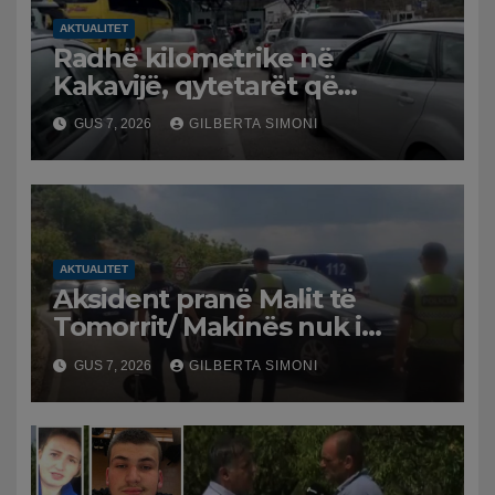
AKTUALITET
Radhë kilometrike në
Kakavijë, qytetarët që
kthehen në Shqipëri
GUS 7, 2026
GILBERTA SIMONI
bllokohen në temperatura të
larta, pala greke punon me
ritme të ngadalta
AKTUALITET
Aksident pranë Malit të
Tomorrit/ Makinës nuk i
punuan frenat dhe doli nga
GUS 7, 2026
GILBERTA SIMONI
rruga, plagosen 7 persona, dy
në gjendje të rëndë te
Trauma