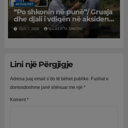
AKTUALITET
“Po shkonin në punë”/ Gruaja
dhe djali i vdiqën në aksident,
shqiptari në Greqi prek
GUS 7, 2026
GILBERTA SIMONI
zemrat: Humba gjithçka!
Lini një Përgjigje
Adresa juaj email s’do të bëhet publike.
Fushat e
domosdoshme janë shënuar me një
*
Koment
*