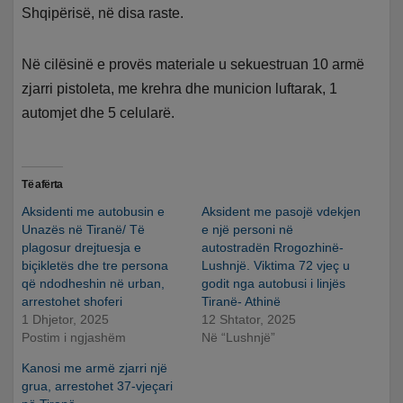
Shqipërisë, në disa raste.
Në cilësinë e provës materiale u sekuestruan 10 armë
zjarri pistoleta, me krehra dhe municion luftarak, 1
automjet dhe 5 celularë.
Të afërta
Aksidenti me autobusin e
Aksident me pasojë vdekjen
Unazës në Tiranë/ Të
e një personi në
plagosur drejtuesja e
autostradën Rrogozhinë-
biçikletës dhe tre persona
Lushnjë. Viktima 72 vjeç u
që ndodheshin në urban,
godit nga autobusi i linjës
arrestohet shoferi
Tiranë- Athinë
1 Dhjetor, 2025
12 Shtator, 2025
Postim i ngjashëm
Në “Lushnjë”
Kanosi me armë zjarri një
grua, arrestohet 37-vjeçari