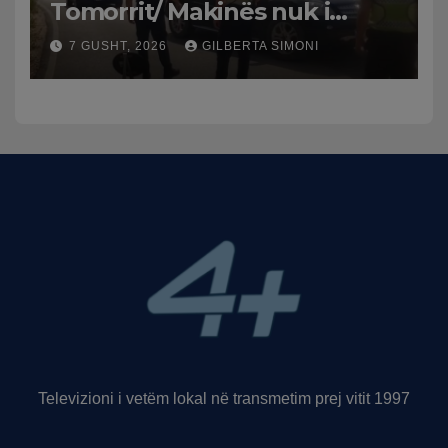
Tomorrit/ Makinës nuk i
punuan frenat dhe doli nga
7 GUSHT, 2026
GILBERTA SIMONI
rruga, plagosen 7 persona,
dy në gjendje të rëndë te
Trauma
Televizioni i vetëm lokal në transmetim prej vitit 1997