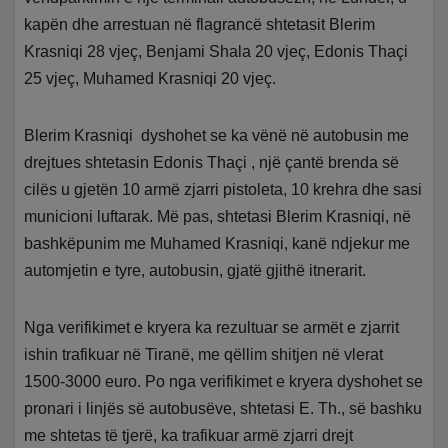
kapën dhe arrestuan në flagrancë shtetasit Blerim
Krasniqi 28 vjeç, Benjami Shala 20 vjeç, Edonis Thaçi
25 vjeç, Muhamed Krasniqi 20 vjeç.
Blerim Krasniqi dyshohet se ka vënë në autobusin me
drejtues shtetasin Edonis Thaçi , një çantë brenda së
cilës u gjetën 10 armë zjarri pistoleta, 10 krehra dhe sasi
municioni luftarak. Më pas, shtetasi Blerim Krasniqi, në
bashkëpunim me Muhamed Krasniqi, kanë ndjekur me
automjetin e tyre, autobusin, gjatë gjithë itnerarit.
Nga verifikimet e kryera ka rezultuar se armët e zjarrit
ishin trafikuar në Tiranë, me qëllim shitjen në vlerat
1500-3000 euro. Po nga verifikimet e kryera dyshohet se
pronari i linjës së autobusëve, shtetasi E. Th., së bashku
me shtetas të tjerë, ka trafikuar armë zjarri drejt