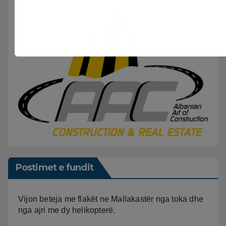
Postimet e fundit
Vijon beteja me flakët ne Mallakastër nga toka dhe
nga ajri me dy helikopterë.