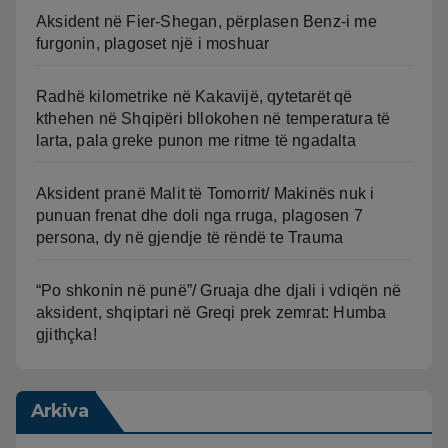
Aksident në Fier-Shegan, përplasen Benz-i me
furgonin, plagoset një i moshuar
Radhë kilometrike në Kakavijë, qytetarët që
kthehen në Shqipëri bllokohen në temperatura të
larta, pala greke punon me ritme të ngadalta
Aksident pranë Malit të Tomorrit/ Makinës nuk i
punuan frenat dhe doli nga rruga, plagosen 7
persona, dy në gjendje të rëndë te Trauma
“Po shkonin në punë”/ Gruaja dhe djali i vdiqën në
aksident, shqiptari në Greqi prek zemrat: Humba
gjithçka!
Arkiva