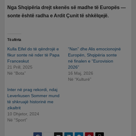
Nga Shqipëria drejt skenës së madhe të Europës —
sonte është radha e Ardit Çunit të shkëlqejë.
Të afërta
Kulla Eifel do të qëndrojë e
“Nan” dhe Alis emocionojnë
fikur sonte në nder të Papa
Europën, Shqipëria sonte
Franceskut
në finalen e “Eurovision
21 Prill, 2025
2026”
Në “Bota”
16 Maj, 2026
Në “Kulturë”
Inter në prag rekordi, ndaj
Leverkusen Sommer mund
të shkruajë historinë me
zikaltrit
10 Dhjetor, 2024
Në “Sport”