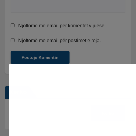
Njoftomë me email për komentet vijuese.
Njoftomë me email për postimet e reja.
Kërko
Kërko