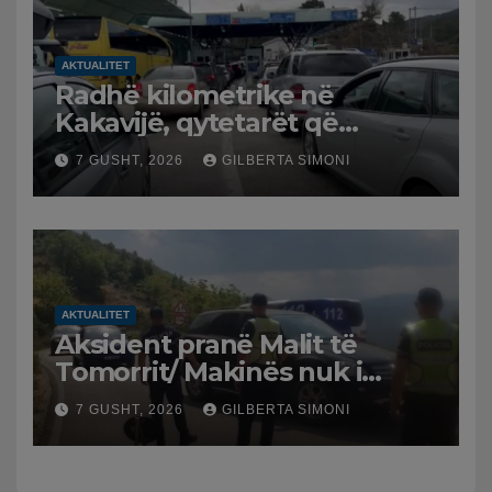
AKTUALITET
Radhë kilometrike në
Kakavijë, qytetarët që
kthehen në Shqipëri
7 GUSHT, 2026
GILBERTA SIMONI
bllokohen në temperatura të
larta, pala greke punon me
ritme të ngadalta
AKTUALITET
Aksident pranë Malit të
Tomorrit/ Makinës nuk i
punuan frenat dhe doli nga
7 GUSHT, 2026
GILBERTA SIMONI
rruga, plagosen 7 persona,
dy në gjendje të rëndë te
Trauma