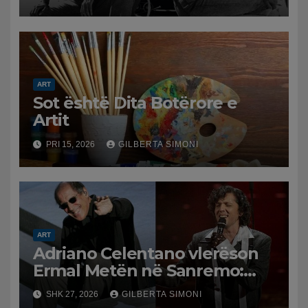
ART
Sot është Dita Botërore e
Artit
PRI 15, 2026
GILBERTA SIMONI
ART
Adriano Celentano vlerëson
Ermal Metën në Sanremo:
Kënga jote është e
SHK 27, 2026
GILBERTA SIMONI
mrekullueshme