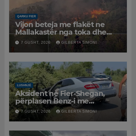
QARKU FIER
Vijon beteja me flakët ne
Mallakastër nga toka dhe
nga ajri me dy helikopterë.
7 GUSHT, 2026
GILBERTA SIMONI
LUSHNJË
Aksident në Fier-Shegan,
përplasen Benz-i me
furgonin, plagoset një i
7 GUSHT, 2026
GILBERTA SIMONI
moshuar