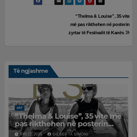
Lëvizje
“Thelma & Louise”, 35 vite
më pas rikthehen në posterin
te
zyrtar të Festivalit të Kanës
postimet
Të ngjashme
ART
“Thelma & Louise”, 35 vite më
pas rikthehen në posterin
zyrtar të Festivalit të Kanës
PRI 22, 2026
GILBERTA SIMONI