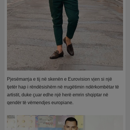
Pjesëmarrja e tij në skenën e Eurovision vjen si një
tjetër hap i rëndësishëm në rrugëtimin ndërkombëtar të
artistit, duke çuar edhe një herë emrin shqiptar në
qendër të vëmendjes europiane.