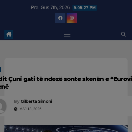
Skip
modal-check
Pre. Gus 7th, 2026
9:05:29 PM
to
content
dit Çuni gati të ndezë sonte skenën e “Eurovi
enë
By
Gilberta Simoni
MAJ 13, 2026