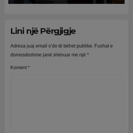
Lini një Përgjigje
Adresa juaj email s’do të bëhet publike.
Fushat e
domosdoshme janë shënuar me një
*
Koment
*