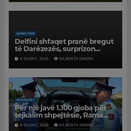
QARKU FIER
Delfini shfaqet pranë bregut
të Darëzezës, surprizon
pushuesit dhe banorët
8 GUSHT, 2026
GILBERTA SIMONI
AKTUALITET
Për një javë 1.100 gjoba për
tejkalim shpejtësie, Rama
publikon videon: Kamerat e
8 GUSHT, 2026
GILBERTA SIMONI
trafikut së shpejti në