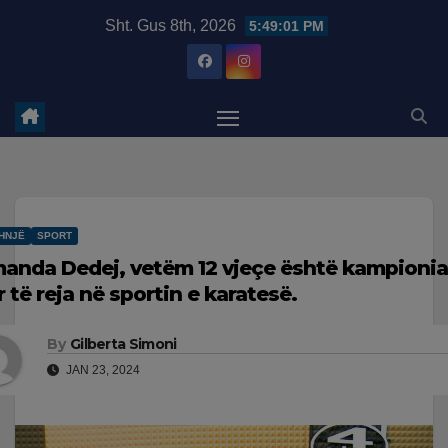
Skip
modal-check
Sht. Gus 8th, 2026
5:49:02 PM
to
content
HNJË
SPORT
anda Dedej, vetëm 12 vjeçe është kampionia
r të reja në sportin e karatesë.
By
Gilberta Simoni
JAN 23, 2024