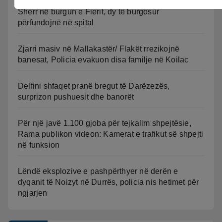
Sherr në burgun e Fierit, dy të burgosur
përfundojnë në spital
Zjarri masiv në Mallakastër/ Flakët rrezikojnë
banesat, Policia evakuon disa familje në Koilac
Delfini shfaqet pranë bregut të Darëzezës,
surprizon pushuesit dhe banorët
Për një javë 1.100 gjoba për tejkalim shpejtësie,
Rama publikon videon: Kamerat e trafikut së shpejti
në funksion
Lëndë eksplozive e pashpërthyer në derën e
dyqanit të Noizyt në Durrës, policia nis hetimet për
ngjarjen