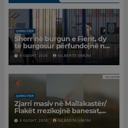
QARKU FIER
Sherr në burgun e Fierit, dy
të burgosur përfundojnë në
spital
8 GUSHT, 2026
GILBERTA SIMONI
QARKU FIER
Zjarri masiv në Mallakastër/
Flakët rrezikojnë banesat,
Policia evakuon disa familje
8 GUSHT, 2026
GILBERTA SIMONI
në Koilac