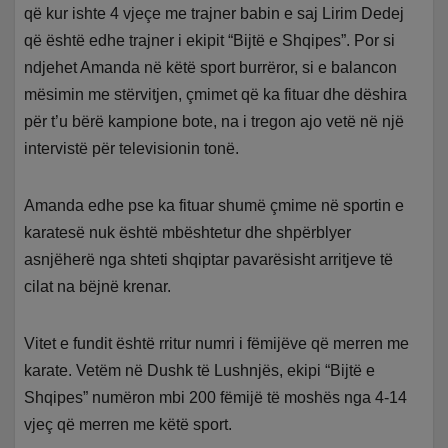
që kur ishte 4 vjeçe me trajner babin e saj Lirim Dedej
që është edhe trajner i ekipit “Bijtë e Shqipes”. Por si
ndjehet Amanda në këtë sport burrëror, si e balancon
mësimin me stërvitjen, çmimet që ka fituar dhe dëshira
për t’u bërë kampione bote, na i tregon ajo vetë në një
intervistë për televisionin tonë.
Amanda edhe pse ka fituar shumë çmime në sportin e
karatesë nuk është mbështetur dhe shpërblyer
asnjëherë nga shteti shqiptar pavarësisht arritjeve të
cilat na bëjnë krenar.
Vitet e fundit është rritur numri i fëmijëve që merren me
karate. Vetëm në Dushk të Lushnjës, ekipi “Bijtë e
Shqipes” numëron mbi 200 fëmijë të moshës nga 4-14
vjeç që merren me këtë sport.