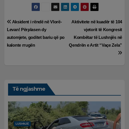
Lëvizje
Aksident i rëndë në Vlorë-
Aktivitete në kuadër të 104
Levan! Përplasen dy
vjetorit të Kongresit
te
automjete, goditet bariu që po
Kombëtar të Lushnjës në
postimet
kalonte rrugën
Qendrën e Artit “Vaçe Zela”
Të ngjashme
LUSHNJË