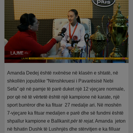
Amanda Dedej është nxënëse në klasën e shtatë, në
shkollën jopublike “Nënshkruesi i Pavarësisë Nebi
Sefa” që në pamje të parë duket një 12 vjeçare normale,
por që në të vërtetë është një kampione në karate, një
sport burrëror dhe ka fituar 27 medalje ari. Në moshën
7-vjeçare ka fituar medaljen e parë dhe së fundmi është
shpallur kampione e Ballkanit
për të rejat
. Amanda jeton
në fshatin Dushk të Lushnjës dhe stërvitjen e ka filluar