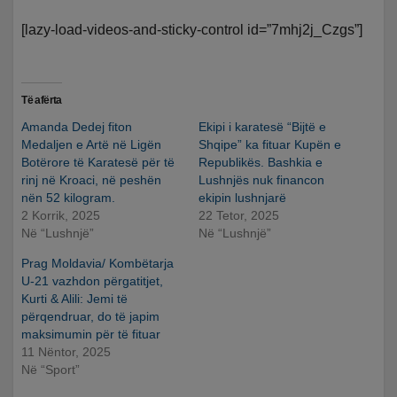
[lazy-load-videos-and-sticky-control id=”7mhj2j_Czgs”]
Të afërta
Amanda Dedej fiton
Ekipi i karatesë “Bijtë e
Medaljen e Artë në Ligën
Shqipe” ka fituar Kupën e
Botërore të Karatesë për të
Republikës. Bashkia e
rinj në Kroaci, në peshën
Lushnjës nuk financon
nën 52 kilogram.
ekipin lushnjarë
2 Korrik, 2025
22 Tetor, 2025
Në “Lushnjë”
Në “Lushnjë”
Prag Moldavia/ Kombëtarja
U-21 vazhdon përgatitjet,
Kurti & Alili: Jemi të
përqendruar, do të japim
maksimumin për të fituar
11 Nëntor, 2025
Në “Sport”