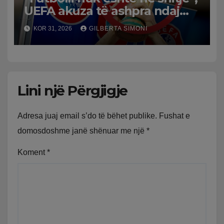
UEFA akuza të ashpra ndaj
Infantinos: Bojkot, nëse nuk
KOR 31, 2026
GILBERTA SIMONI
ka reflektim
Lini një Përgjigje
Adresa juaj email s’do të bëhet publike.
Fushat e
domosdoshme janë shënuar me një
*
Koment
*