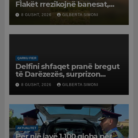
Flakët rrezikojnë banesat,
Policia evakuon disa familje
8 GUSHT, 2026
GILBERTA SIMONI
në Koilac
QARKU FIER
Delfini shfaqet pranë bregut
të Darëzezës, surprizon
pushuesit dhe banorët
8 GUSHT, 2026
GILBERTA SIMONI
AKTUALITET
Për një javë 1.100 gjoba për