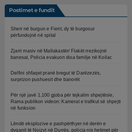
Postimet e fundit
Sherr në burgun e Fierit, dy të burgosur
përfundojnë në spital
Zjarri masiv në Mallakastër/ Flakët rrezikojnë
banesat, Policia evakuon disa familje në Koilac
Delfini shfaqet pranë bregut të Darëzezës,
surprizon pushuesit dhe banorët
Për një javë 1.100 gjoba për tejkalim shpejtësie,
Rama publikon videon: Kamerat e trafikut së shpejti
në funksion
Lëndë eksplozive e pashpërthyer në derën e
dyqanit të Noizyt në Durrës, policia nis hetimet për