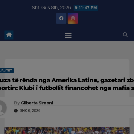
Skip
modal-check
Sht. Gus 8th, 2026
9:11:48 PM
to
content
UALITET
uza të rënda nga Amerika Latine, gazetari z
portin: Klubi i futbollit financohet nga mafia 
By
Gilberta Simoni
SHK 6, 2026