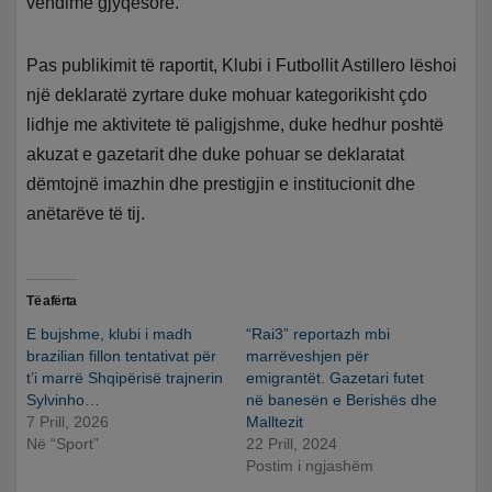
vendime gjyqësore.
Pas publikimit të raportit, Klubi i Futbollit Astillero lëshoi ​​
një deklaratë zyrtare duke mohuar kategorikisht çdo
lidhje me aktivitete të paligjshme, duke hedhur poshtë
akuzat e gazetarit dhe duke pohuar se deklaratat
dëmtojnë imazhin dhe prestigjin e institucionit dhe
anëtarëve të tij.
Të afërta
E bujshme, klubi i madh
“Rai3” reportazh mbi
brazilian fillon tentativat për
marrëveshjen për
t’i marrë Shqipërisë trajnerin
emigrantët. Gazetari futet
Sylvinho…
në banesën e Berishës dhe
7 Prill, 2026
Malltezit
Në “Sport”
22 Prill, 2024
Postim i ngjashëm