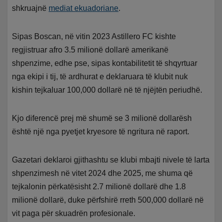
shkruajnë
mediat ekuadoriane
.
Sipas Boscan, në vitin 2023 Astillero FC kishte
regjistruar afro 3.5 milionë dollarë amerikanë
shpenzime, edhe pse, sipas kontabilitetit të shqyrtuar
nga ekipi i tij, të ardhurat e deklaruara të klubit nuk
kishin tejkaluar 100,000 dollarë në të njëjtën periudhë.
Kjo diferencë prej më shumë se 3 milionë dollarësh
është një nga pyetjet kryesore të ngritura në raport.
Gazetari deklaroi gjithashtu se klubi mbajti nivele të larta
shpenzimesh në vitet 2024 dhe 2025, me shuma që
tejkalonin përkatësisht 2.7 milionë dollarë dhe 1.8
milionë dollarë, duke përfshirë rreth 500,000 dollarë në
vit paga për skuadrën profesionale.