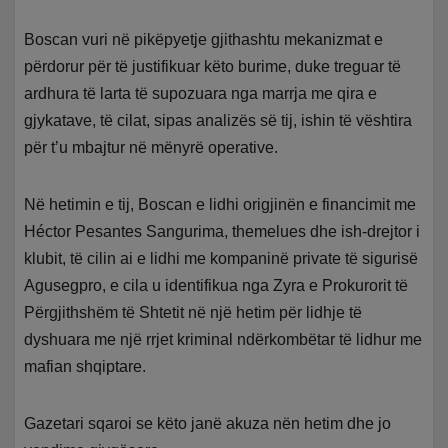
Boscan vuri në pikëpyetje gjithashtu mekanizmat e
përdorur për të justifikuar këto burime, duke treguar të
ardhura të larta të supozuara nga marrja me qira e
gjykatave, të cilat, sipas analizës së tij, ishin të vështira
për t’u mbajtur në mënyrë operative.
Në hetimin e tij, Boscan e lidhi origjinën e financimit me
Héctor Pesantes Sangurima, themelues dhe ish-drejtor i
klubit, të cilin ai e lidhi me kompaninë private të sigurisë
Agusegpro, e cila u identifikua nga Zyra e Prokurorit të
Përgjithshëm të Shtetit në një hetim për lidhje të
dyshuara me një rrjet kriminal ndërkombëtar të lidhur me
mafian shqiptare.
Gazetari sqaroi se këto janë akuza nën hetim dhe jo