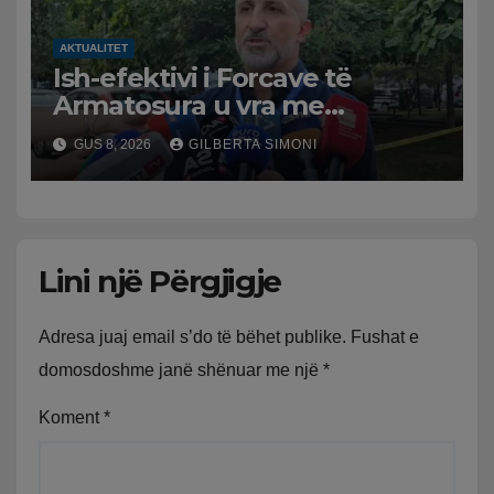
AKTUALITET
Ish-efektivi i Forcave të
Armatosura u vra me
kallashnikov nga shoku i
GUS 8, 2026
GILBERTA SIMONI
fëmijërisë, zv. drejtori i
Hetimit: Kishin konflikt të
mbartur prej disa kohësh
Lini një Përgjigje
Adresa juaj email s’do të bëhet publike.
Fushat e
domosdoshme janë shënuar me një
*
Koment
*