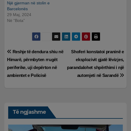
Një gjerman në stolin e
Barcelonës
29 Maj, 2024
Në “Bota”
Lëvizje
Reshje të dendura shiu në
Shoferi konstatoi praninë e
Himarë, përmbyten rrugët
eksplozivit gjatë lëvizjes,
te
periferike, uji depërton në
parandalohet shpërthimi i një
postimet
ambientet e Policisë
automjeti në Sarandë
Të ngjashme