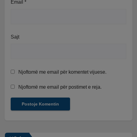
Email
*
Sajt
Njoftomë me email për komentet vijuese.
Njoftomë me email për postimet e reja.