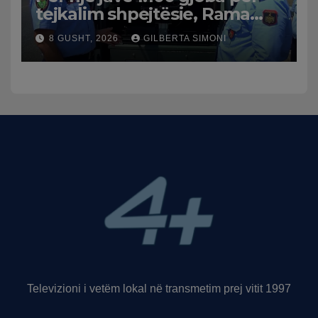
tejkalim shpejtësie, Rama
publikon videon: Kamerat e
8 GUSHT, 2026
GILBERTA SIMONI
trafikut së shpejti në
funksion
Televizioni i vetëm lokal në transmetim prej vitit 1997