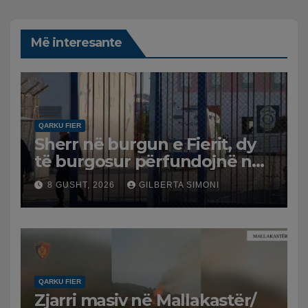
Më interesante
QARKU FIER
Sherr në burgun e Fierit, dy
të burgosur përfundojnë në
spital
8 GUSHT, 2026
GILBERTA SIMONI
QARKU FIER
Zjarri masiv në Mallakastër/