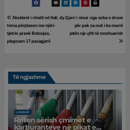
Lëvizje
Aksident i rëndë në Itali, dy
Zjarri i nisur nga soba e druve
trena përplasen me njëri-
për pak sa nuk i ka marrë
te
tjetrin pranë Bolonjas,
jetën nje çifti të moshuarish
postimet
plagosen 17 pasagjerë
Të ngjashme
LUSHNJË
Rriten sërish çmimet e
karburanteve në pikat e