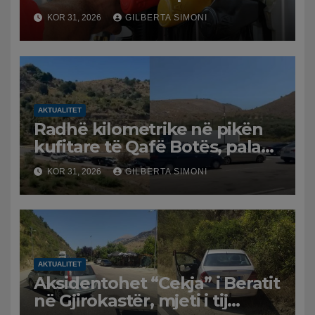
karburanteve në Lushnjë.
KOR 31, 2026
GILBERTA SIMONI
Tensionet në Lindjen e
Mesme shtrenjtojnë naftën
dhe benzinën në vend
AKTUALITET
Radhë kilometrike në pikën
kufitare të Qafë Botës, pala
greke raporton defekt në
KOR 31, 2026
GILBERTA SIMONI
sistem, qytetarët mbeten të
bllokuar
AKTUALITET
Aksidentohet “Cekja” i Beratit
në Gjirokastër, mjeti i tij