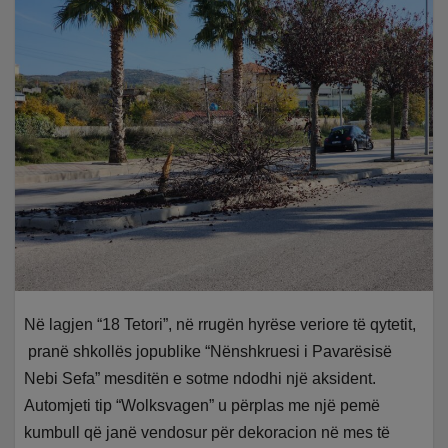
Në lagjen “18 Tetori”, në rrugën hyrëse veriore të qytetit,
pranë shkollës jopublike “Nënshkruesi i Pavarësisë
Nebi Sefa” mesditën e sotme ndodhi një aksident.
Automjeti tip “Wolksvagen” u përplas me një pemë
kumbull që janë vendosur për dekoracion në mes të