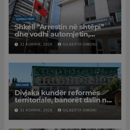
QARKU FIER
Shkeli “Arrestin në shtëpi”
dhe vodhi automjetin,
arrestohet 43-vjeçari
31 KORRIK, 2026
GILBERTA SIMONI
DIVJAKË
Divjaka kundër reformës
territoriale, banorët dalin në
protestë.
31 KORRIK, 2026
GILBERTA SIMONI