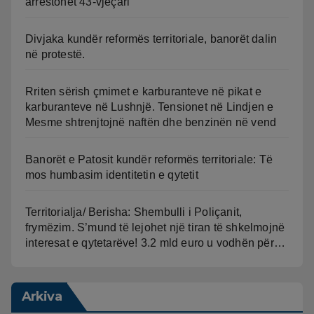
arrestohet 43-vjeçari
Divjaka kundër reformës territoriale, banorët dalin
në protestë.
Rriten sërish çmimet e karburanteve në pikat e
karburanteve në Lushnjë. Tensionet në Lindjen e
Mesme shtrenjtojnë naftën dhe benzinën në vend
Banorët e Patosit kundër reformës territoriale: Të
mos humbasim identitetin e qytetit
Territorialja/ Berisha: Shembulli i Poliçanit,
frymëzim. S’mund të lejohet një tiran të shkelmojnë
interesat e qytetarëve! 3.2 mld euro u vodhën për…
Arkiva