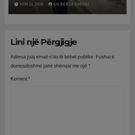
përplaset me atë të klerikut
KOR 31, 2026
GILBERTA SIMONI
bektashian
Lini një Përgjigje
Adresa juaj email s’do të bëhet publike.
Fushat e
domosdoshme janë shënuar me një
*
Koment
*