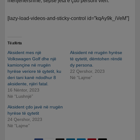
menjëhershme, sepse jeta e çdo personi vlen.
[lazy-load-videos-and-sticky-control id=”kqAy9k_iVeM”]
Të afërta
Aksident mes një
Aksident në rrugën hyrëse
Volkswagen Golf dhe një
të qytetit, dëmtohen rëndë
kamionçine në rrugën
dy persona.
hyrëse veriore të qytetit, ku
22 Qershor, 2023
deri tani kanë ndodhur 8
Në “Lajme”
aksidente, njëri fatal.
16 Nëntor, 2023
Në “Lushnjë”
Aksident çdo javë në rrugën
hyrëse të qytetit
24 Qershor, 2023
Në “Lajme”