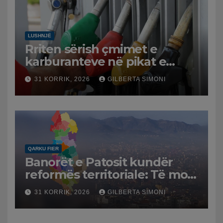
LUSHNJË
Rriten sërish çmimet e
karburanteve në pikat e
karburanteve në Lushnjë.
31 KORRIK, 2026
GILBERTA SIMONI
Tensionet në Lindjen e
Mesme shtrenjtojnë naftën
dhe benzinën në vend
QARKU FIER
Banorët e Patosit kundër
reformës territoriale: Të mos
humbasim identitetin e
31 KORRIK, 2026
GILBERTA SIMONI
qytetit