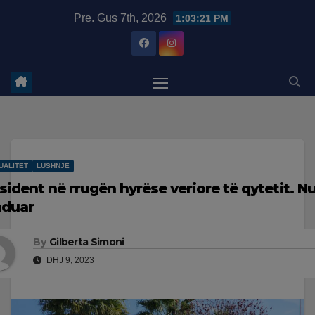
Skip
modal-check
Pre. Gus 7th, 2026
1:03:22 PM
to
content
UALITET
LUSHNJË
sident në rrugën hyrëse veriore të qytetit. Nu
nduar
By
Gilberta Simoni
DHJ 9, 2023