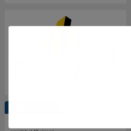
Postimet e fundit
Shkeli “Arrestin në shtëpi” dhe vodhi automjetin,