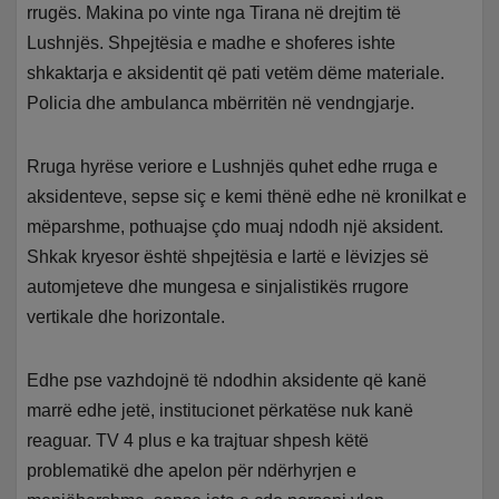
rrugës. Makina po vinte nga Tirana në drejtim të
Lushnjës. Shpejtësia e madhe e shoferes ishte
shkaktarja e aksidentit që pati vetëm dëme materiale.
Policia dhe ambulanca mbërritën në vendngjarje.
Rruga hyrëse veriore e Lushnjës quhet edhe rruga e
aksidenteve, sepse siç e kemi thënë edhe në kronilkat e
mëparshme, pothuajse çdo muaj ndodh një aksident.
Shkak kryesor është shpejtësia e lartë e lëvizjes së
automjeteve dhe mungesa e sinjalistikës rrugore
vertikale dhe horizontale.
Edhe pse vazhdojnë të ndodhin aksidente që kanë
marrë edhe jetë, institucionet përkatëse nuk kanë
reaguar. TV 4 plus e ka trajtuar shpesh këtë
problematikë dhe apelon për ndërhyrjen e