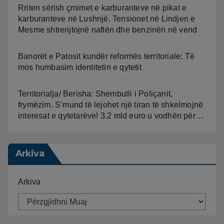
Rriten sërish çmimet e karburanteve në pikat e
karburanteve në Lushnjë. Tensionet në Lindjen e
Mesme shtrenjtojnë naftën dhe benzinën në vend
Banorët e Patosit kundër reformës territoriale: Të
mos humbasim identitetin e qytetit
Territorialja/ Berisha: Shembulli i Poliçanit,
frymëzim. S’mund të lejohet një tiran të shkelmojnë
interesat e qytetarëve! 3.2 mld euro u vodhën për…
Arkiva
Arkiva