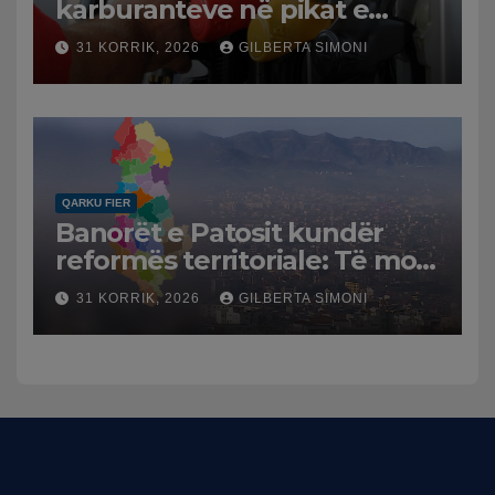
karburanteve në pikat e
karburanteve në Lushnjë.
31 KORRIK, 2026
GILBERTA SIMONI
Tensionet në Lindjen e
Mesme shtrenjtojnë naftën
dhe benzinën në vend
QARKU FIER
Banorët e Patosit kundër
reformës territoriale: Të mos
humbasim identitetin e
31 KORRIK, 2026
GILBERTA SIMONI
qytetit