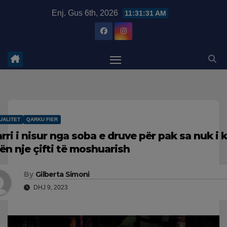
Skip
modal-check
Enj. Gus 6th, 2026
11:31:32 AM
to
content
UALITET
QARKU FIER
arri i nisur nga soba e druve për pak sa nuk i 
tën nje çifti të moshuarish
By
Gilberta Simoni
DHJ 9, 2023