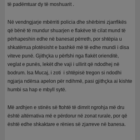
të padëmtuar dy të moshuarit .
Në vendngjarje mbërriti policia dhe shërbimi zjarrfikës
që bënë të mundur shuarjen e flakëve të cilat mund të
përhapeshin edhe në banesat përreth, por shtëpia u
shkatërrua plotësisht e bashkë më të edhe mundi i disa
viteve punë. Gjithçka u përfshi nga flakët orienditë,
veglat e punës, lekët dhe vaji i ullirit që ndodhej në
bodrum. Isa Mucaj, i zoti i shtëpisë tregon si ndodhi
ngjarja ndërsa apelon për ndihmë, pasi gjithçka ai kishte
humbi sa hap e mbyll sytë.
Më ardhjen e stinës së ftohtë të dimrit ngrohja më dru
është altërnativa më e përdorur në zonat rurale, por që
është edhe shkaktare e rënies së zjarreve në banesa.