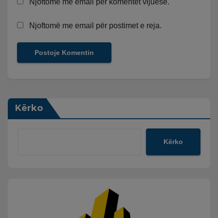
Njoftomë me email për komentet vijuese.
Njoftomë me email për postimet e reja.
Kërko
Kërko