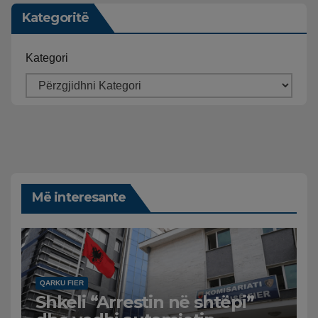
Kategoritë
Kategori
Më interesante
QARKU FIER
Shkeli “Arrestin në shtëpi”