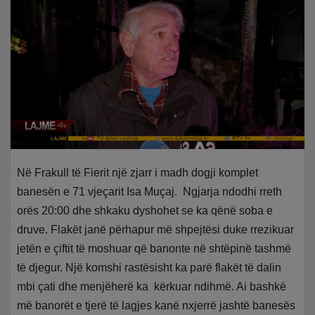
Në Frakull të Fierit një zjarr i madh dogji komplet
banesën e 71 vjeçarit Isa Muçaj. Ngjarja ndodhi rreth
orës 20:00 dhe shkaku dyshohet se ka qënë soba e
druve. Flakët janë përhapur më shpejtësi duke rrezikuar
jetën e çiftit të moshuar që banonte në shtëpinë tashmë
të djegur. Një komshi rastësisht ka parë flakët të dalin
mbi çati dhe menjëherë ka kërkuar ndihmë. Ai bashkë
më banorët e tjerë të lagjes kanë nxjerrë jashtë banesës