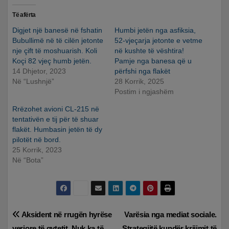
Të afërta
Digjet një banesë në fshatin
Humbi jetën nga asfiksia,
Bubullimë në të cilën jetonte
52-vjeçarja jetonte e vetme
nje çift të moshuarish. Koli
në kushte të vështira!
Koçi 82 vjeç humb jetën.
Pamje nga banesa që u
14 Dhjetor, 2023
përfshi nga flakët
Në “Lushnjë”
28 Korrik, 2025
Postim i ngjashëm
Rrëzohet avioni CL-215 në
tentativën e tij për të shuar
flakët. Humbasin jetën të dy
pilotët në bord.
25 Korrik, 2023
Në “Bota”
Lëvizje
Aksident në rrugën hyrëse
Varësia nga mediat sociale.
veriore të qytetit. Nuk ka të
Strategjitë kundër krijimit të