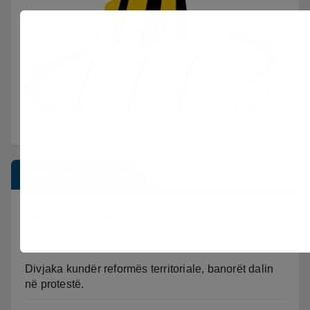
Postimet e fundit
Shkeli “Arrestin në shtëpi” dhe vodhi automjetin,
arrestohet 43-vjeçari
Divjaka kundër reformës territoriale, banorët dalin
në protestë.