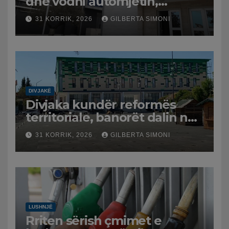
dhe vodhi automjetin,
arrestohet 43-vjeçari
31 KORRIK, 2026
GILBERTA SIMONI
DIVJAKË
Divjaka kundër reformës
territoriale, banorët dalin në
protestë.
31 KORRIK, 2026
GILBERTA SIMONI
LUSHNJË
Rriten sërish çmimet e