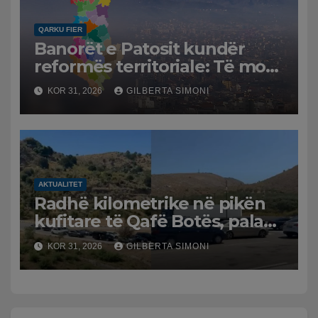
QARKU FIER
Banorët e Patosit kundër
reformës territoriale: Të mos
humbasim identitetin e
KOR 31, 2026
GILBERTA SIMONI
qytetit
AKTUALITET
Radhë kilometrike në pikën
kufitare të Qafë Botës, pala
greke raporton defekt në
KOR 31, 2026
GILBERTA SIMONI
sistem, qytetarët mbeten të
bllokuar