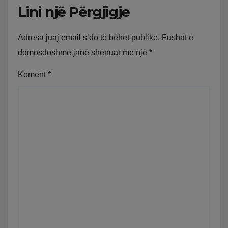
Lini një Përgjigje
Adresa juaj email s’do të bëhet publike.
Fushat e
domosdoshme janë shënuar me një
*
Koment
*