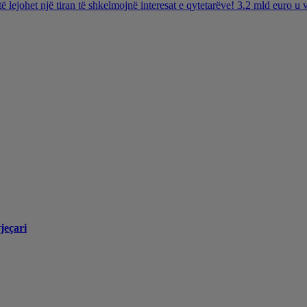
të lejohet një tiran të shkelmojnë interesat e qytetarëve! 3.2 mld euro 
jeçari