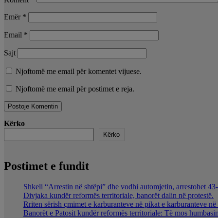
Emër
*
Email
*
Sajt
Njoftomë me email për komentet vijuese.
Njoftomë me email për postimet e reja.
Kërko
Kërko
Postimet e fundit
Shkeli “Arrestin në shtëpi” dhe vodhi automjetin, arrestohet 43-
Divjaka kundër reformës territoriale, banorët dalin në protestë.
Rriten sërish çmimet e karburanteve në pikat e karburanteve n
Banorët e Patosit kundër reformës territoriale: Të mos humbasim 