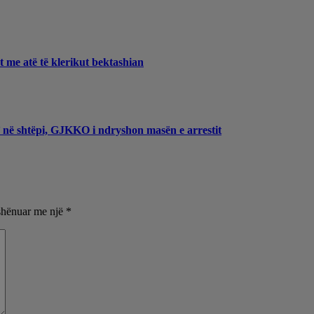
et me atë të klerikut bektashian
t’ në shtëpi, GJKKO i ndryshon masën e arrestit
shënuar me një
*