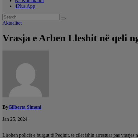
Na Kontaktoni
4Plus App
Aktualitet
Vrasja e Arben Lleshit në qeli n
By
Gilberta Simoni
Jan 25, 2024
Lirohen policët e burgut të Peqinit, të cilët ishin arrestuar pas vrasjes