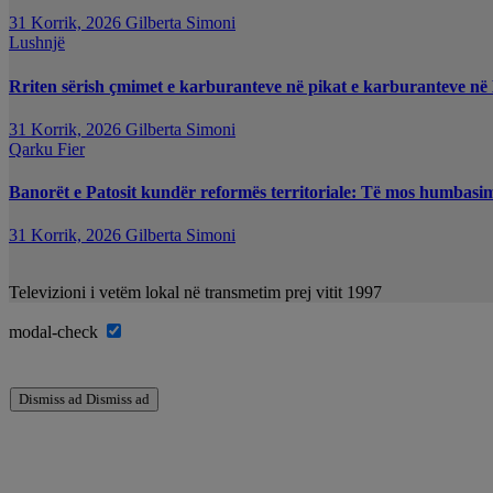
31 Korrik, 2026
Gilberta Simoni
Lushnjë
Rriten sërish çmimet e karburanteve në pikat e karburanteve në
31 Korrik, 2026
Gilberta Simoni
Qarku Fier
Banorët e Patosit kundër reformës territoriale: Të mos humbasim i
31 Korrik, 2026
Gilberta Simoni
Televizioni i vetëm lokal në transmetim prej vitit 1997
modal-check
Dismiss ad
Dismiss ad