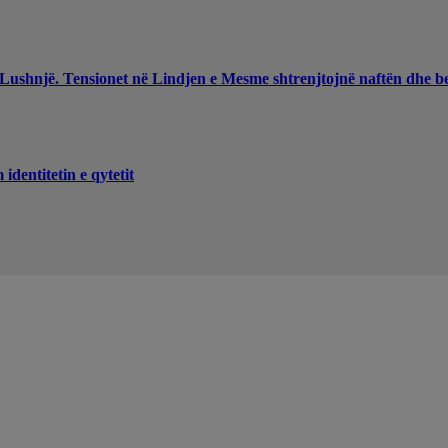
 Lushnjë. Tensionet në Lindjen e Mesme shtrenjtojnë naftën dhe b
dentitetin e qytetit