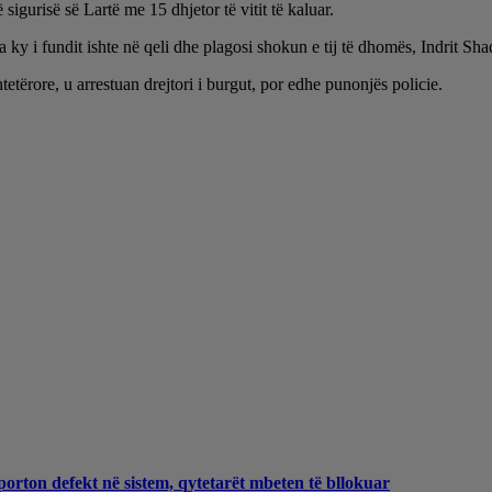
igurisë së Lartë me 15 dhjetor të vitit të kaluar.
ky i fundit ishte në qeli dhe plagosi shokun e tij të dhomës, Indrit Shaqj
tetërore, u arrestuan drejtori i burgut, por edhe punonjës policie.
porton defekt në sistem, qytetarët mbeten të bllokuar