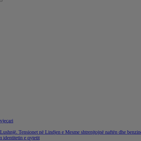
vjeçari
ë Lushnjë. Tensionet në Lindjen e Mesme shtrenjtojnë naftën dhe benzi
identitetin e qytetit