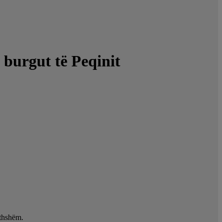
e burgut të Peqinit
ithshëm.