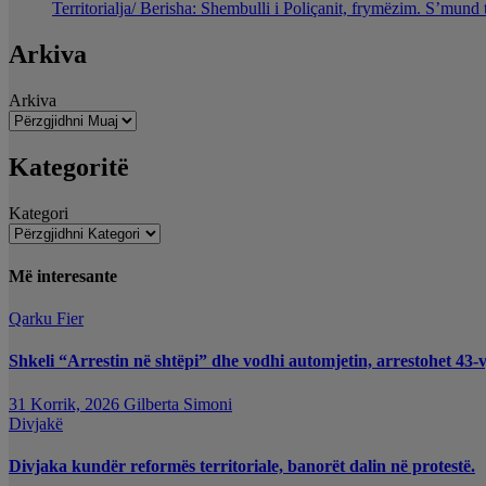
Territorialja/ Berisha: Shembulli i Poliçanit, frymëzim. S’mund 
Arkiva
Arkiva
Kategoritë
Kategori
Më interesante
Qarku Fier
Shkeli “Arrestin në shtëpi” dhe vodhi automjetin, arrestohet 43-v
31 Korrik, 2026
Gilberta Simoni
Divjakë
Divjaka kundër reformës territoriale, banorët dalin në protestë.