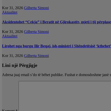
Kor 31, 2026
Gilberta Simoni
Aktualitet
Aksidentohet “Cekja” i Beratit në Gjirokastër, mjeti i tij përplas
Kor 31, 2026
Gilberta Simoni
Aktualitet
Lirohet nga burgu Ilir Beqaj, ish-ministri i Shëndetësisë ‘kthehe
Kor 31, 2026
Gilberta Simoni
Lini një Përgjigje
Adresa juaj email s’do të bëhet publike.
Fushat e domosdoshme janë 
Koment
*