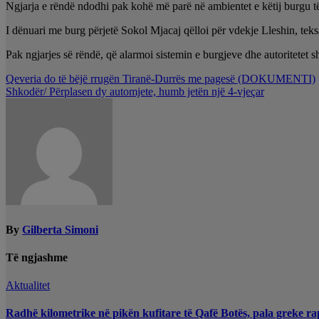
Ngjarja e rëndë ndodhi pak kohë më parë në ambientet e këtij burgu të s
I dënuari me burg përjetë Sokol Mjacaj qëlloi për vdekje Lleshin, teksa 
Pak ngjarjes së rëndë, që alarmoi sistemin e burgjeve dhe autoritetet sh
Lëvizje
Qeveria do të bëjë rrugën Tiranë-Durrës me pagesë (DOKUMENTI)
Shkodër/ Përplasen dy automjete, humb jetën një 4-vjeçar
te
postimet
By
Gilberta Simoni
Të ngjashme
Aktualitet
Radhë kilometrike në pikën kufitare të Qafë Botës, pala greke ra