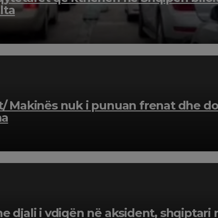
lta
t/ Makinës nuk i punuan frenat dhe do
ma
e djali i vdiqën në aksident, shqiptar