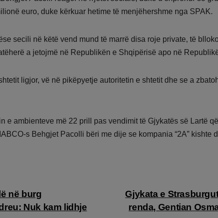
ilionë euro, duke kërkuar hetime të menjëhershme nga SPAK.
Nëse secili në këtë vend mund të marrë disa roje private, të bllo
ë, atëherë a jetojmë në Republikën e Shqipërisë apo në Republik
shtetit ligjor, vë në pikëpyetje autoritetin e shtetit dhe se a zb
 ambienteve më 22 prill pas vendimit të Gjykatës së Lartë që i 
 i MABCO-s Behgjet Pacolli bëri me dije se kompania “2A” kishte 
 lë në burg
Gjykata e Strasburgut 
dreu: Nuk kam lidhje
renda, Gentian Osman