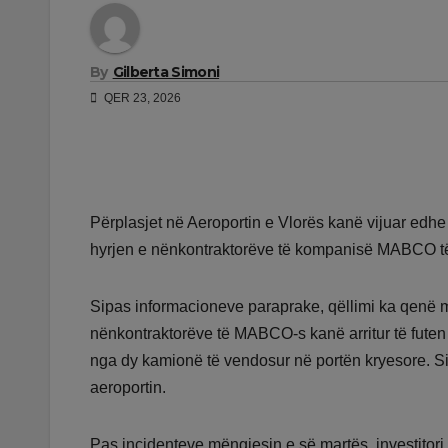
By
Gilberta Simoni
QER 23, 2026
Përplasjet në Aeroportin e Vlorës kanë vijuar edh
hyrjen e nënkontraktorëve të kompanisë MABCO të 
Sipas informacioneve paraprake, qëllimi ka qenë m
nënkontraktorëve të MABCO-s kanë arritur të futen m
nga dy kamionë të vendosur në portën kryesore. Sit
aeroportin.
Pas incidenteve mëngjesin e së martës, investitori 