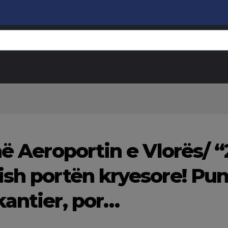
në Aeroportin e Vlorës/ 
ish portën kryesore! Pu
kantier, por…