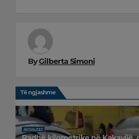
postimet
By
Gilberta Simoni
Të ngjashme
AKTUALITET
Radhë kilometrike në Kakavijë, 