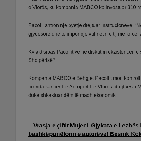
e Vlorës, ku kompania MABCO ka investuar 310 m
Pacolli shtron një pyetje drejtuar institucioneve: “
gjyqësore dhe të imponojë vullnetin e tij me forc
Ky akt sipas Pacollit vë në diskutim ekzistencën e 
Shqipërisë?
Kompania MABCO e Behgjet Pacollit mori kontrollin e
brenda kantierit të Aeroportit të Vlorës, drejtuesi
duke shkaktuar dëm të madh ekonomik.
Lëvizje
Vrasja e çiftit Mujeci, Gjykata e Lezhës
bashkëpunëtorin e autorëve! Besnik Kol
te