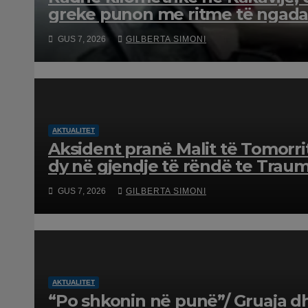
greke punon me ritme të ngada
GUS 7, 2026
GILBERTA SIMONI
AKTUALITET
Aksident pranë Malit të Tomorri
dy në gjendje të rëndë te Trau
GUS 7, 2026
GILBERTA SIMONI
AKTUALITET
“Po shkonin në punë”/ Gruaja dh