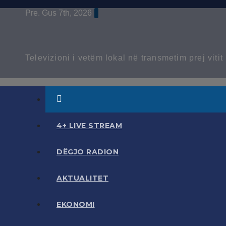
Skip
Pre. Gus 7th, 2026
to
content
Televizioni i vetëm lokal në transmetim prej viti
4+ LIVE STREAM
DËGJO RADION
AKTUALITET
EKONOMI