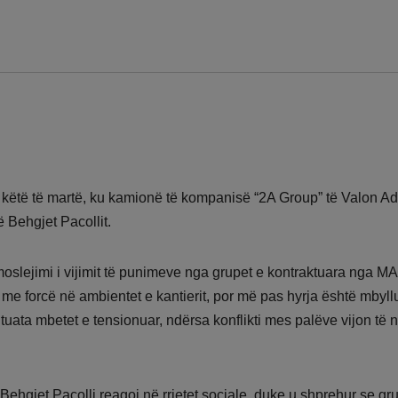
e këtë të martë, ku kamionë të kompanisë “2A Group” të Valon A
Behgjet Pacollit.
oslejimi i vijimit të punimeve nga grupet e kontraktuara nga M
e forcë në ambientet e kantierit, por më pas hyrja është mbyllu
uata mbetet e tensionuar, ndërsa konflikti mes palëve vijon të n
Behgjet Pacolli reagoi në rrjetet sociale, duke u shprehur se gr