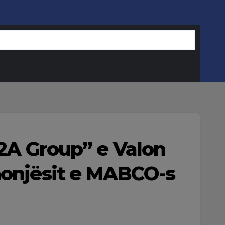
“2A Group” e Valon
nonjësit e MABCO-s