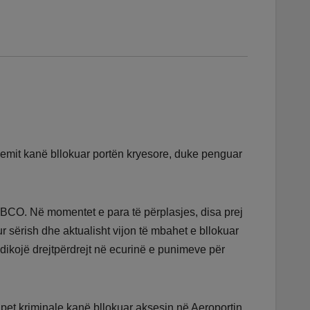
demit kanë bllokuar portën kryesore, duke penguar
ABCO. Në momentet e para të përplasjes, disa prej
r sërish dhe aktualisht vijon të mbahet e bllokuar
dikojë drejtpërdrejt në ecurinë e punimeve për
upet kriminale kanë bllokuar aksesin në Aeroportin