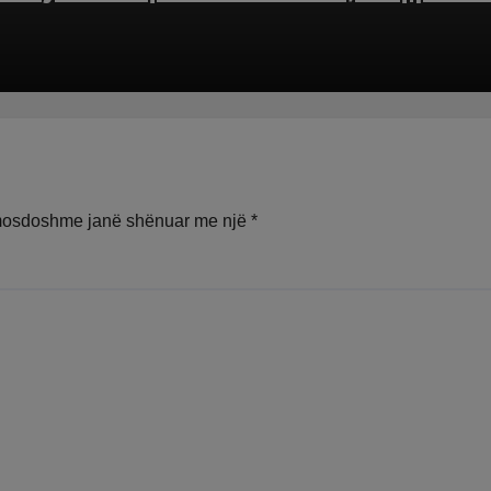
mosdoshme janë shënuar me një
*