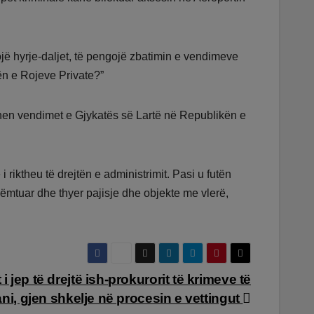
kojë hyrje-daljet, të pengojë zbatimin e vendimeve
ën e Rojeve Private?”
atohen vendimet e Gjykatës së Lartë në Republikën e
riktheu të drejtën e administrimit. Pasi u futën
dëmtuar dhe thyer pajisje dhe objekte me vlerë,
i jep të drejtë ish-prokurorit të krimeve të
i, gjen shkelje në procesin e vettingut