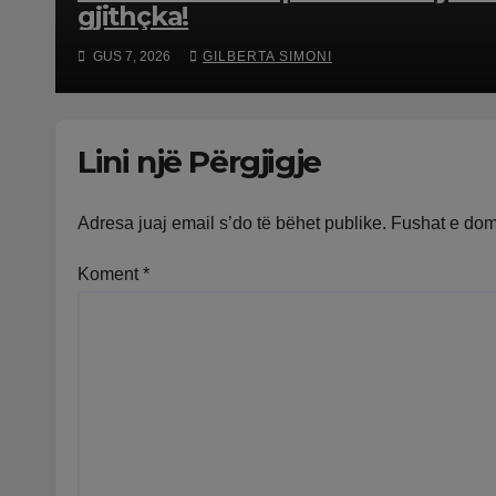
gjithçka!
GUS 7, 2026
GILBERTA SIMONI
Lini një Përgjigje
Adresa juaj email s’do të bëhet publike.
Fushat e do
Koment
*