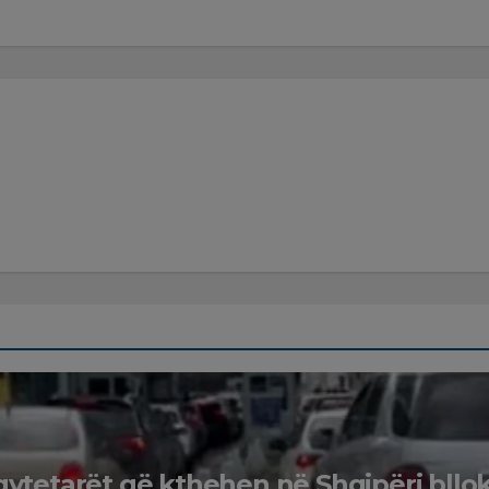
qytetarët që kthehen në Shqipëri bllo