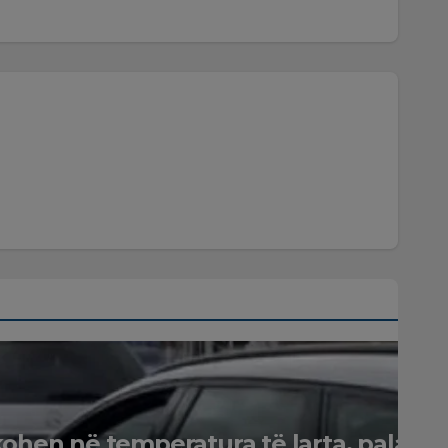
kohen në temperatura të larta, pala