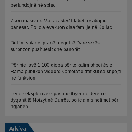
përfundojnë në spital
Zjarri masiv në Mallakastër/ Flakët rrezikojnë
banesat, Policia evakuon disa familje në Koilac
Delfini shfaqet pranë bregut të Darëzezës,
surprizon pushuesit dhe banorët
Për një javë 1.100 gjoba për tejkalim shpejtësie,
Rama publikon videon: Kamerat e trafikut së shpejti
në funksion
Lëndë eksplozive e pashpërthyer në derën e
dyqanit të Noizyt në Durrës, policia nis hetimet për
ngjarjen
Arkiva