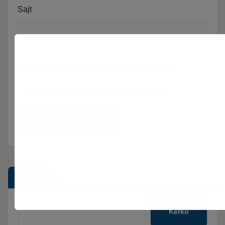
Sajt
Njoftomë me email për komentet vijuese.
Njoftomë me email për postimet e reja.
Kërko
Kërko