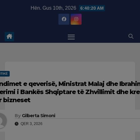
Skip
modal-check
Hën. Gus 10th, 2026
6:40:21 AM
to
content
ITIKË
ndimet e qeverisë, Ministrat Malaj dhe Ibrahi
erimi i Bankës Shqiptare të Zhvillimit dhe kre
r bizneset
By
Gilberta Simoni
QER 3, 2026