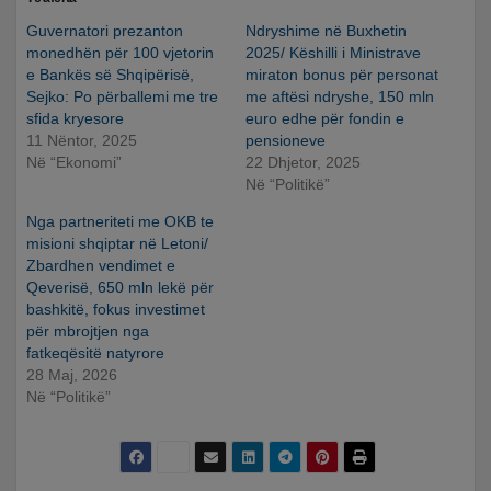
Guvernatori prezanton
Ndryshime në Buxhetin
monedhën për 100 vjetorin
2025/ Këshilli i Ministrave
e Bankës së Shqipërisë,
miraton bonus për personat
Sejko: Po përballemi me tre
me aftësi ndryshe, 150 mln
sfida kryesore
euro edhe për fondin e
11 Nëntor, 2025
pensioneve
Në “Ekonomi”
22 Dhjetor, 2025
Në “Politikë”
Nga partneriteti me OKB te
misioni shqiptar në Letoni/
Zbardhen vendimet e
Qeverisë, 650 mln lekë për
bashkitë, fokus investimet
për mbrojtjen nga
fatkeqësitë natyrore
28 Maj, 2026
Në “Politikë”