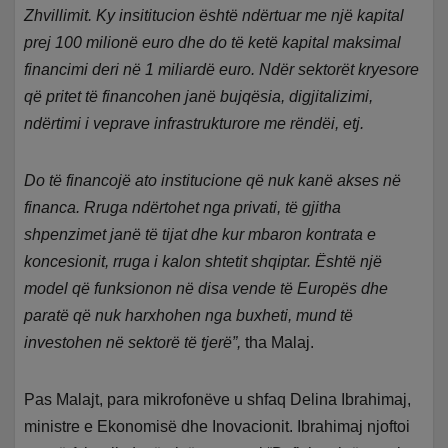
Zhvillimit. Ky insititucion është ndërtuar me një kapital
prej 100 milionë euro dhe do të ketë kapital maksimal
financimi deri në 1 miliardë euro. Ndër sektorët kryesore
që pritet të financohen janë bujqësia, digjitalizimi,
ndërtimi i veprave infrastrukturore me rëndëi, etj.
Do të financojë ato institucione që nuk kanë akses në
financa. Rruga ndërtohet nga privati, të gjitha
shpenzimet janë të tijat dhe kur mbaron kontrata e
koncesionit, rruga i kalon shtetit shqiptar. Është një
model që funksionon në disa vende të Europës dhe
paratë që nuk harxhohen nga buxheti, mund të
investohen në sektorë të tjerë”,
tha Malaj.
Pas Malajt, para mikrofonëve u shfaq Delina Ibrahimaj,
ministre e Ekonomisë dhe Inovacionit. Ibrahimaj njoftoi