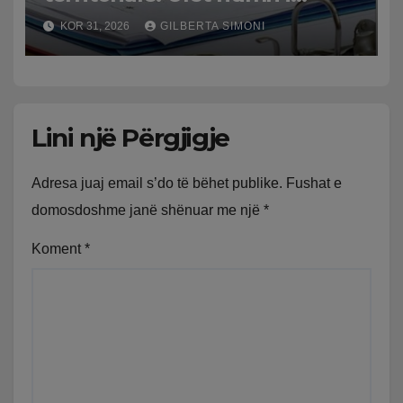
bashkive nga 61 në 46
KOR 31, 2026
GILBERTA SIMONI
Lini një Përgjigje
Adresa juaj email s’do të bëhet publike.
Fushat e
domosdoshme janë shënuar me një
*
Koment
*