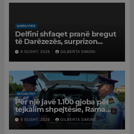
QARKU FIER
Delfini shfaqet pranë bregut
të Darëzezës, surprizon
pushuesit dhe banorët
8 GUSHT, 2026
GILBERTA SIMONI
AKTUALITET
Për një javë 1.100 gjoba për
tejkalim shpejtësie, Rama
publikon videon: Kamerat e
8 GUSHT, 2026
GILBERTA SIMONI
trafikut së shpejti në
funksion