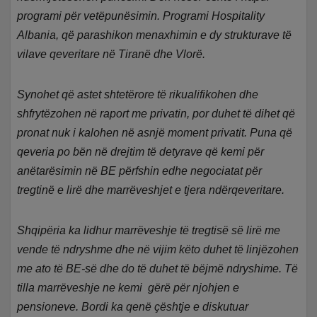
programi për vetëpunësimin. Programi Hospitality
Albania, që parashikon menaxhimin e dy strukturave të
vilave qeveritare në Tiranë dhe Vlorë.
Synohet që astet shtetërore të rikualifikohen dhe
shfrytëzohen në raport me privatin, por duhet të dihet që
pronat nuk i kalohen në asnjë moment privatit. Puna që
qeveria po bën në drejtim të detyrave që kemi për
anëtarësimin në BE përfshin edhe negociatat për
tregtinë e lirë dhe marrëveshjet e tjera ndërqeveritare.
Shqipëria ka lidhur marrëveshje të tregtisë së lirë me
vende të ndryshme dhe në vijim këto duhet të linjëzohen
me ato të BE-së dhe do të duhet të bëjmë ndryshime. Të
tilla marrëveshje ne kemi gërë për njohjen e
pensioneve. Bordi ka qenë çështje e diskutuar