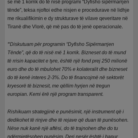
se më 1 korrik do të nisë programi “Dyfisho sipërmarrjen
tënde”, teksa njoftoi edhe nisjen e procedurave në lidhje
me rikualifikimin e dy strukturave të vilave qeveritare në
Tiranë dhe Vlorë, që më pas do të jenë operacionale.
“
Diskutuam për programin “Dyfisho Sipërmarrjen
Tënde”, që do të nisë më 1 korrik. Bizneset do të mund
të rrisin kapacitet e tyre, është një fond prej 250 milionë
euro dhe do të mbulohet 70% e kolateralit dhe bizneset
do të kenë interes 2-3%. Do të financojmë në sektorët
kryesorë të biznesit, me qëllim hyrjen në tregun
europian. Kemi ërë një program transparent.
Rishikuam strategjinë e punësimit, një instrument që i
dedikohet të rinjve dhe të rejave që duan të punësohen.
Nëse nuk kanë një aftësi, do të trajnohen dhe do tu
ndërmjetësohen punësim. Deri nesër është i hapur