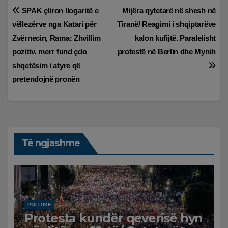
Lëvizje
SPAK çliron llogaritë e
Mijëra qytetarë në shesh në
vëllezërve nga Katari për
Tiranë/ Reagimi i shqiptarëve
te
Zvërnecin, Rama: Zhvillim
kalon kufijtë. Paralelisht
postimet
pozitiv, merr fund çdo
protestë në Berlin dhe Mynih
shqetësim i atyre që
pretendojnë pronën
Të ngjashme
POLITIKË
Protesta kundër qeverisë hyn