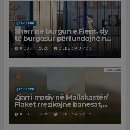
QARKU FIER
Sherr në burgun e Fierit, dy
të burgosur përfundojnë në
spital
8 GUSHT, 2026
GILBERTA SIMONI
QARKU FIER
Zjarri masiv në Mallakastër/
Flakët rrezikojnë banesat,
Policia evakuon disa familje
8 GUSHT, 2026
GILBERTA SIMONI
në Koilac