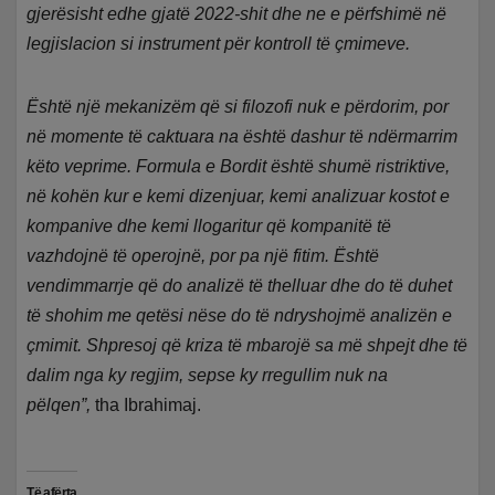
gjerësisht edhe gjatë 2022-shit dhe ne e përfshimë në
legjislacion si instrument për kontroll të çmimeve.
Është një mekanizëm që si filozofi nuk e përdorim, por
në momente të caktuara na është dashur të ndërmarrim
këto veprime. Formula e Bordit është shumë ristriktive,
në kohën kur e kemi dizenjuar, kemi analizuar kostot e
kompanive dhe kemi llogaritur që kompanitë të
vazhdojnë të operojnë, por pa një fitim. Është
vendimmarrje që do analizë të thelluar dhe do të duhet
të shohim me qetësi nëse do të ndryshojmë analizën e
çmimit. Shpresoj që kriza të mbarojë sa më shpejt dhe të
dalim nga ky regjim, sepse ky rregullim nuk na
pëlqen”,
tha Ibrahimaj.
Të afërta