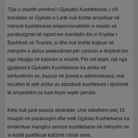
“Dje u zbardh vendimi i Gjykatës Kushtetuese, i cili
konstatoi se Gjykata e Lartë nuk kishte arsyetuar në
mënyrë kushtetuese proporcionalitetin e masës së
paraburgimit në raport me mandatin tim si Kryetar i
Bashkisë së Tiranës, si dhe nuk kishte trajtuar në
mënyrën e duhur pretendimet për cenimin e dinjitetit tim
nga mbajtja në kabinën e xhamit. Për më tepër, një nga
gjyqtaret e Gjykatës Kushtetuese ka arritur në
përfundimin se, bazuar në provat e administruara, nuk
rezulton të jetë arritur as standardi kushtetues i dyshimit
të arsyeshëm se kam kryer vepër penale.
Këto nuk janë pasoja abstrakte. Unë ndodhem prej 16
muajsh në paraburgim dhe vetë Gjykata Kushtetuese ka
evidentuar mangësi serioze kushtetuese në mënyrën se
si është justifikuar kufizimi i lirisë sime.