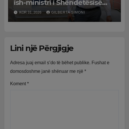
ish-ministri i Shëndetësisë
‘kthehet’ në shtëpi, GJKKO i
KOR 31, 2026
GILBERTA SIMONI
ndryshon masën e arrestit
Lini një Përgjigje
Adresa juaj email s’do të bëhet publike.
Fushat e
domosdoshme janë shënuar me një
*
Koment
*