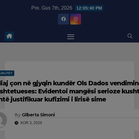
Skip
modal-check
Pre. Gus 7th, 2026
12:05:41 PM
to
content
UALITET
liaj çon në gjyqin kundër Ols Dados vendimin
shtetueses: Evidentoi mangësi serioze kusht
të justifikuar kufizimi i lirisë sime
By
Gilberta Simoni
KOR 3, 2026