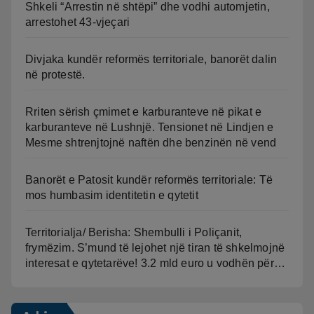
Shkeli “Arrestin në shtëpi” dhe vodhi automjetin,
arrestohet 43-vjeçari
Divjaka kundër reformës territoriale, banorët dalin
në protestë.
Rriten sërish çmimet e karburanteve në pikat e
karburanteve në Lushnjë. Tensionet në Lindjen e
Mesme shtrenjtojnë naftën dhe benzinën në vend
Banorët e Patosit kundër reformës territoriale: Të
mos humbasim identitetin e qytetit
Territorialja/ Berisha: Shembulli i Poliçanit,
frymëzim. S’mund të lejohet një tiran të shkelmojnë
interesat e qytetarëve! 3.2 mld euro u vodhën për…