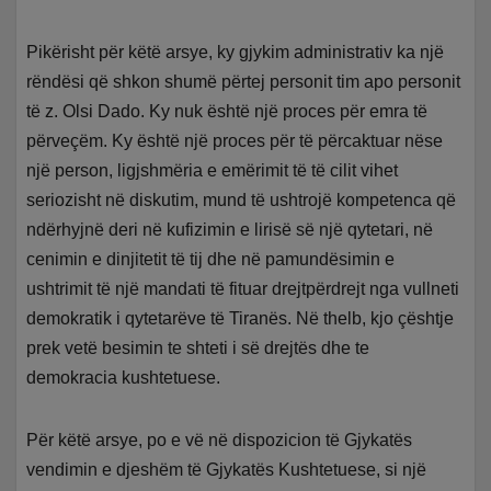
Pikërisht për këtë arsye, ky gjykim administrativ ka një
rëndësi që shkon shumë përtej personit tim apo personit
të z. Olsi Dado. Ky nuk është një proces për emra të
përveçëm. Ky është një proces për të përcaktuar nëse
një person, ligjshmëria e emërimit të të cilit vihet
seriozisht në diskutim, mund të ushtrojë kompetenca që
ndërhyjnë deri në kufizimin e lirisë së një qytetari, në
cenimin e dinjitetit të tij dhe në pamundësimin e
ushtrimit të një mandati të fituar drejtpërdrejt nga vullneti
demokratik i qytetarëve të Tiranës. Në thelb, kjo çështje
prek vetë besimin te shteti i së drejtës dhe te
demokracia kushtetuese.
Për këtë arsye, po e vë në dispozicion të Gjykatës
vendimin e djeshëm të Gjykatës Kushtetuese, si një