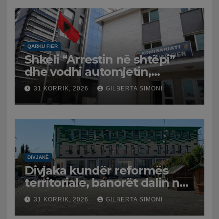
QARKU FIER
Shkeli “Arrestin në shtëpi”
dhe vodhi automjetin,
arrestohet 43-vjeçari
31 KORRIK, 2026
GILBERTA SIMONI
DIVJAKË
Divjaka kundër reformës
territoriale, banorët dalin në
protestë.
31 KORRIK, 2026
GILBERTA SIMONI