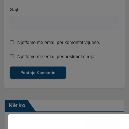
Sajt
Njoftomë me email për komentet vijuese.
Njoftomë me email për postimet e reja.
Kërko
Kërko