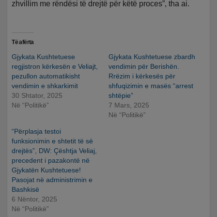
zhvillim me rëndësi të drejtë për këtë proces”, tha ai.
Të afërta
Gjykata Kushtetuese
Gjykata Kushtetuese zbardh
regjistron kërkesën e Veliajt,
vendimin për Berishën.
pezullon automatikisht
Rrëzim i kërkesës për
vendimin e shkarkimit
shfuqizimin e masës “arrest
30 Shtator, 2025
shtëpie”
Në “Politikë”
7 Mars, 2025
Në “Politikë”
“Përplasja testoi
funksionimin e shtetit të së
drejtës”, DW: Çështja Veliaj,
precedent i pazakontë në
Gjykatën Kushtetuese!
Pasojat në administrimin e
Bashkisë
6 Nëntor, 2025
Në “Politikë”