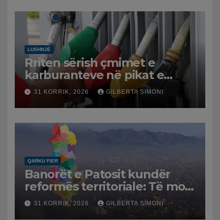
LUSHNJË
Rriten sërish çmimet e
karburanteve në pikat e
karburanteve në Lushnjë.
31 KORRIK, 2026
GILBERTA SIMONI
Tensionet në Lindjen e
Mesme shtrenjtojnë naftën
dhe benzinën në vend
QARKU FIER
Banorët e Patosit kundër
reformës territoriale: Të mos
humbasim identitetin e
31 KORRIK, 2026
GILBERTA SIMONI
qytetit