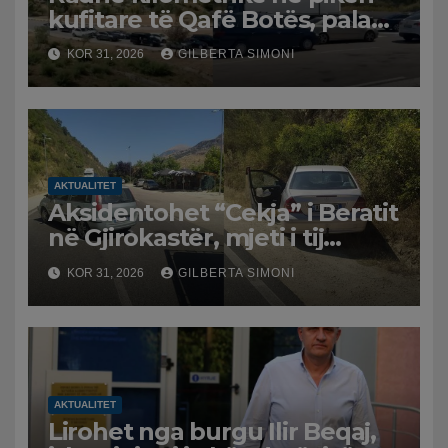
kufitare të Qafë Botës, pala
greke raporton defekt në
KOR 31, 2026
GILBERTA SIMONI
sistem, qytetarët mbeten të
bllokuar
AKTUALITET
Aksidentohet “Cekja” i Beratit
në Gjirokastër, mjeti i tij
përplaset me atë të klerikut
KOR 31, 2026
GILBERTA SIMONI
bektashian
AKTUALITET
Lirohet nga burgu Ilir Beqaj,