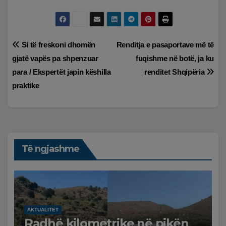
Lëvizje
Si të freskoni dhomën
Renditja e pasaportave më të
gjatë vapës pa shpenzuar
fuqishme në botë, ja ku
te
para / Ekspertët japin këshilla
renditet Shqipëria
postimet
praktike
Të ngjashme
AKTUALITET
Radhë kilometrike në pikën