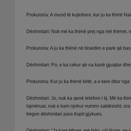
Prokuroria: A mund të kujtoheni, kur ju ka thirrë Nai
Dëshmitari: Nuk më ka thënë prej nga më thërret, 
Prokuroria: A ju ka thënë në bisedën e parë që bas
Dëshmitari: Po, e ka cekur që na kanë gjuajtur dhe
Prokuroria: Kur ju ka thënë këtë, a e keni ditur nga t
Dëshmitari: Jo, nuk ka qenë telefoni i tij. Më ka t
lajmëruar, nuk e kam njohur numrin saktësisht, ora 
tregon dëshmitari para trupit gjykues.
Dëshmitari: “Ja kam kthyer, më falni, cili Naim, se