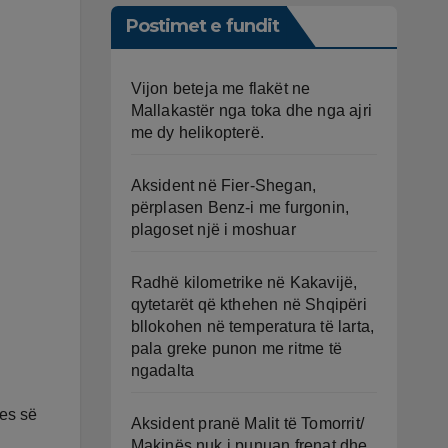
Postimet e fundit
Vijon beteja me flakët ne
Mallakastër nga toka dhe nga ajri
me dy helikopterë.
Aksident në Fier-Shegan,
përplasen Benz-i me furgonin,
plagoset një i moshuar
Radhë kilometrike në Kakavijë,
qytetarët që kthehen në Shqipëri
bllokohen në temperatura të larta,
pala greke punon me ritme të
ngadalta
tes së
Aksident pranë Malit të Tomorrit/
Makinës nuk i punuan frenat dhe