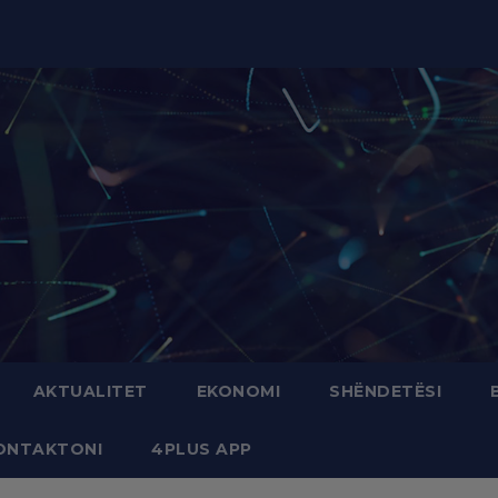
modal-check
AKTUALITET
EKONOMI
SHËNDETËSI
ONTAKTONI
4PLUS APP