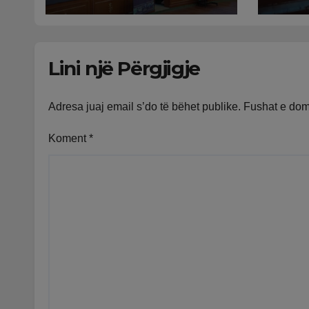
për Vjosa Osmanin,
Kurti i ofron vetëm
ministri
Lini një Përgjigje
Adresa juaj email s’do të bëhet publike.
Fushat e do
Koment
*