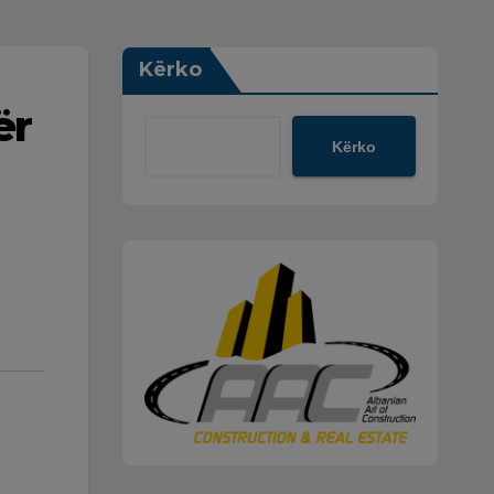
Kërko
ër
Kërko