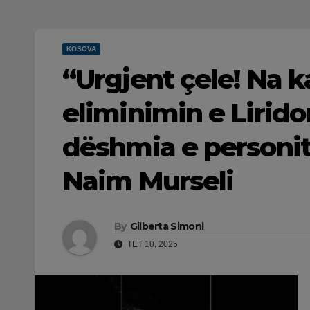
KOSOVA
“Urgjent çele! Na k
eliminimin e Lirid
dëshmia e personit
Naim Murseli
By
Gilberta Simoni
TET 10, 2025