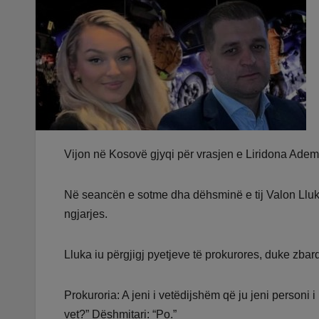
Vijon në Kosovë gjyqi për vrasjen e Liridona Adema
Në seancën e sotme dha dëhsminë e tij Valon Lluk
ngjarjes.
Lluka iu përgjigj pyetjeve të prokurores, duke zbar
Prokuroria: A jeni i vetëdijshëm që ju jeni person
vet?” Dëshmitari: “Po.”