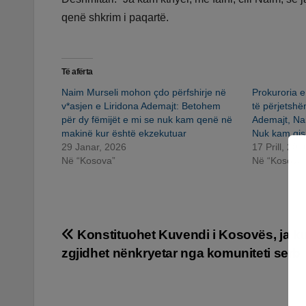
qenë shkrim i paqartë.
Të afërta
Naim Murseli mohon çdo përfshirje në
Prokuroria e
v*asjen e Liridona Ademajt: Betohem
të përjetshë
për dy fëmijët e mi se nuk kam qenë në
Ademajt, Na
makinë kur është ekzekutuar
Nuk kam gish
29 Janar, 2026
17 Prill, 202
Në “Kosova”
Në “Kosova”
Lëvizje
Konstituohet Kuvendi i Kosovës, ja k
zgjidhet nënkryetar nga komuniteti serb
te
postimet