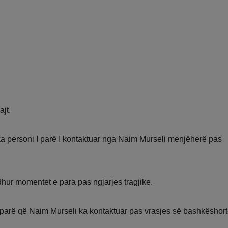
jt.
a personi I parë I kontaktuar nga Naim Murseli menjëherë pas
dhur momentet e para pas ngjarjes tragjike.
i i parë që Naim Murseli ka kontaktuar pas vrasjes së bashkëshor