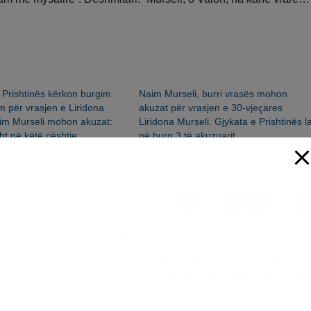
 Prishtinës kërkon burgim
Naim Murseli, burri vrasës mohon
m për vrasjen e Liridona
akuzat për vrasjen e 30-vjeçares
im Murseli mohon akuzat:
Liridona Murseli. Gjykata e Prishtinës l
t në këtë çështje
në burg 3 të akuzuarit.
6
4 Dhjetor, 2023
Postim i ngjashëm
ush
“Miku im i madh Radojçiç”/ Publi
audiopërgjimi që tregon lidhjet e F
Shehollit me Listën Se