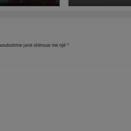
rruga për formi
e institucioneve
mosdoshme janë shënuar me një
*