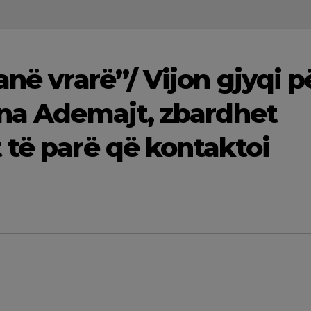
anë vrarë”/ Vijon gjyqi p
ona Ademajt, zbardhet
 të parë që kontaktoi