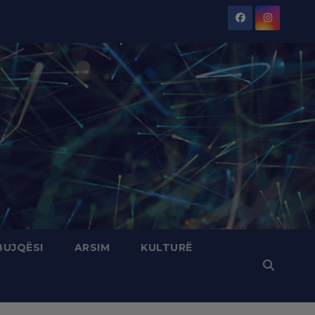
BUJQËSI
ARSIM
KULTURË