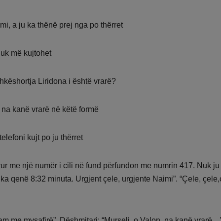
mi, a ju ka thënë prej nga po thërret
nuk më kujtohet
hkëshortja Liridona i është vrarë?
 na kanë vrarë në këtë formë
elefoni kujt po ju thërret
hirrur me një numër i cili në fund përfundon me numrin 417. Nuk j
ka qenë 8:32 minuta. Urgjent çele, urgjente Naimi”. “Çele, çele,
 jam me mysafirë”. Dëshmitari: “Murseli, o Valon, na kanë vrarë…