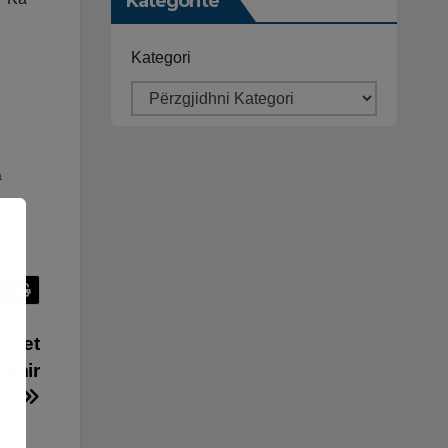
Kategoritë
Kategori
a
kohet
atmir
rbe