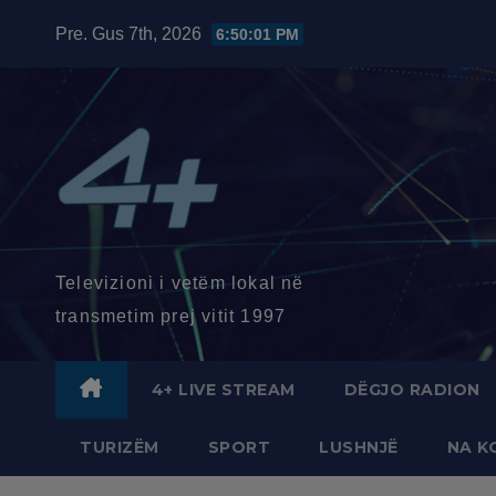
Skip
Pre. Gus 7th, 2026
6:50:02 PM
to
content
Televizioni i vetëm lokal në
transmetim prej vitit 1997
4+ LIVE STREAM
DËGJO RADION
TURIZËM
SPORT
LUSHNJË
NA K