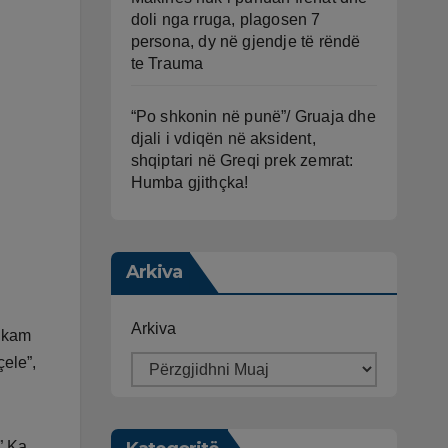
doli nga rruga, plagosen 7
persona, dy në gjendje të rëndë
te Trauma
“Po shkonin në punë”/ Gruaja dhe
djali i vdiqën në aksident,
shqiptari në Greqi prek zemrat:
Humba gjithçka!
Arkiva
Arkiva
u kam
çele”,
” Ka