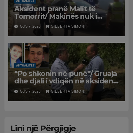
AKTUALITET
Aksident pranë Malit të
Tomorrit/ Makinës nuk i
punuan frenat dhe doli nga
GUS 7, 2026
GILBERTA SIMONI
rruga, plagosen 7 persona, dy
në gjendje të rëndë te
Trauma
AKTUALITET
“Po shkonin në punë”/ Gruaja
dhe djali i vdiqën në aksident,
shqiptari në Greqi prek
GUS 7, 2026
GILBERTA SIMONI
zemrat: Humba gjithçka!
Lini një Përgjigje