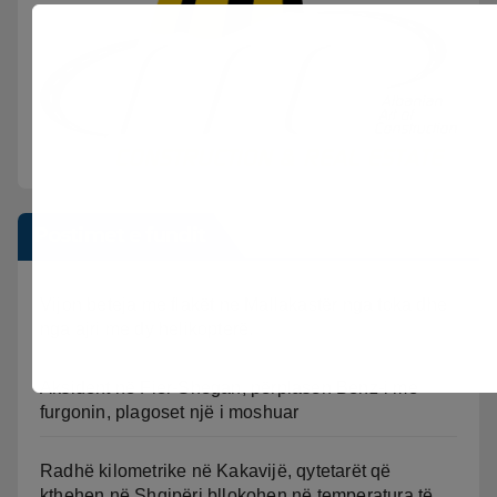
Postimet e fundit
Vijon beteja me flakët ne Mallakastër nga toka dhe
nga ajri me dy helikopterë.
Aksident në Fier-Shegan, përplasen Benz-i me
furgonin, plagoset një i moshuar
Radhë kilometrike në Kakavijë, qytetarët që
kthehen në Shqipëri bllokohen në temperatura të