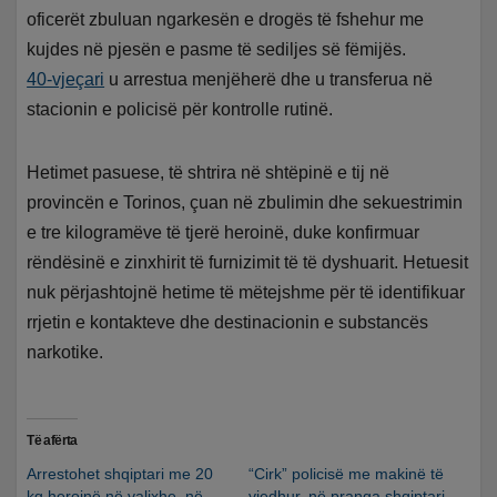
oficerët zbuluan ngarkesën e drogës të fshehur me
kujdes në pjesën e pasme të sediljes së fëmijës.
40-vjeçari
u arrestua menjëherë dhe u transferua në
stacionin e policisë për kontrolle rutinë.
Hetimet pasuese, të shtrira në shtëpinë e tij në
provincën e Torinos, çuan në zbulimin dhe sekuestrimin
e tre kilogramëve të tjerë heroinë, duke konfirmuar
rëndësinë e zinxhirit të furnizimit të të dyshuarit. Hetuesit
nuk përjashtojnë hetime të mëtejshme për të identifikuar
rrjetin e kontakteve dhe destinacionin e substancës
narkotike.
Të afërta
Arrestohet shqiptari me 20
“Cirk” policisë me makinë të
kg heroinë në valixhe, në
vjedhur, në pranga shqiptari