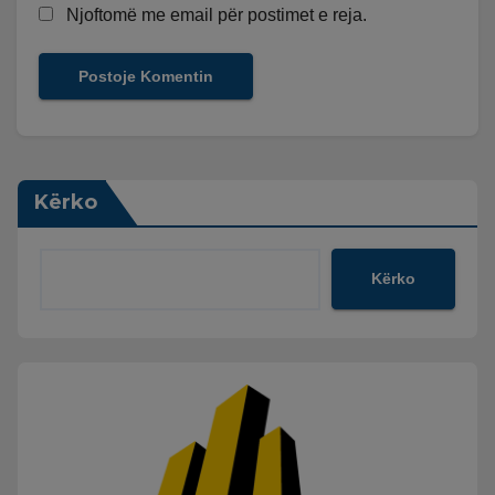
Njoftomë me email për postimet e reja.
Kërko
Kërko