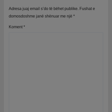
Adresa juaj email s’do të bëhet publike.
Fushat e
domosdoshme janë shënuar me një
*
Koment
*