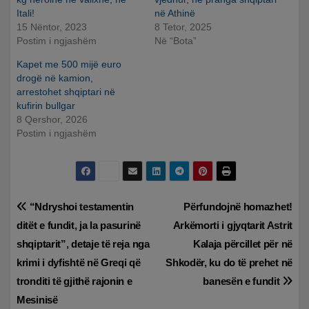
Itali!
në Athinë
15 Nëntor, 2023
8 Tetor, 2025
Postim i ngjashëm
Në “Bota”
Kapet me 500 mijë euro
drogë në kamion,
arrestohet shqiptari në
kufirin bullgar
8 Qershor, 2026
Postim i ngjashëm
Lëvizje
“Ndryshoi testamentin
Përfundojnë homazhet!
ditët e fundit, ja la pasurinë
Arkëmorti i gjyqtarit Astrit
te
shqiptarit”, detaje të reja nga
Kalaja përcillet për në
postimet
krimi i dyfishtë në Greqi që
Shkodër, ku do të prehet në
tronditi të gjithë rajonin e
banesën e fundit
Mesinisë