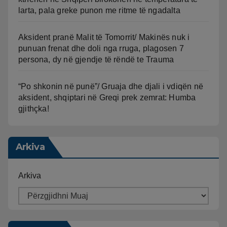
larta, pala greke punon me ritme të ngadalta
Aksident pranë Malit të Tomorrit/ Makinës nuk i
punuan frenat dhe doli nga rruga, plagosen 7
persona, dy në gjendje të rëndë te Trauma
“Po shkonin në punë”/ Gruaja dhe djali i vdiqën në
aksident, shqiptari në Greqi prek zemrat: Humba
gjithçka!
Arkiva
Arkiva