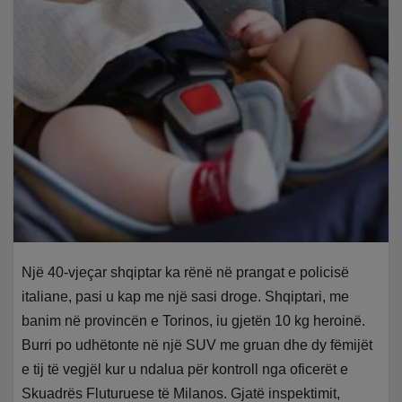
Një 40-vjeçar shqiptar ka rënë në prangat e policisë
italiane, pasi u kap me një sasi droge. Shqiptari, me
banim në provincën e Torinos, iu gjetën 10 kg heroinë.
Burri po udhëtonte në një SUV me gruan dhe dy fëmijët
e tij të vegjël kur u ndalua për kontroll nga oficerët e
Skuadrës Fluturuese të Milanos. Gjatë inspektimit,