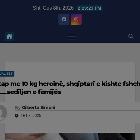
Skip
modal-check
Sht. Gus 8th, 2026
2:29:24 PM
to
content
UALITET
kap me 10 kg heroinë, shqiptari e kishte fshe
….sediljen e fëmijës
By
Gilberta Simoni
TET 8, 2025